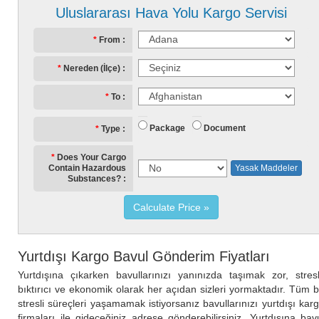
Uluslararası Hava Yolu Kargo Servisi
From
Nereden (İlçe)
To
Package
Document
Type
Does Your Cargo
Contain Hazardous
Yasak Maddeler
Substances?
Calculate Price
Yurtdışı Kargo Bavul Gönderim Fiyatları
Yurtdışına çıkarken bavullarınızı yanınızda taşımak zor, stresl
bıktırıcı ve ekonomik olarak her açıdan sizleri yormaktadır. Tüm 
stresli süreçleri yaşamamak istiyorsanız bavullarınızı yurtdışı kar
firmaları ile gideceğiniz adrese gönderebilirsiniz. Yurtdışına bav