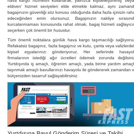
hava kargo hizmetini kullanarak, yalnızca kişiselleştirilmiş 'bey
eldiven' hizmet seviyeleri elde etmekle kalmaz, aynı zaman
bagajınızın güvenliği söz konusu olduğunda daha fazla içinizin rah
edeceğinden emin olursunuz. Bagajınızın nakliye sırasın
kurcalanmaması konusunda rahat olmak, bagaj hizmeti sağlayıcı
seçerken çok önemli bir husustur.
Tüm önemli noktalara günlük hava kargo taşımacılığı sağlıyoru
Refakatsiz bagajınız, fazla bagajınız ve kutu, çanta veya valizlerde
kişisel eşyalarınızı gönderiyoruz. Her seferinde havayo
firmalarının istediği ağır ücretleri ödemek zorunda değilsini
Yurtdışında iş amaçlı, öğrenim amaçlı, yada birine yardım amaçl
taşınmak amaçlı bavullarınızı havayolu ile göndererek zamandan 
bütçenizden tasarruf sağlayabilirsiniz.
Yurtdışına Bavul Gönderim Süresi ve Takibi