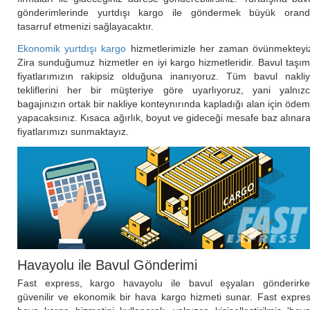
gönderimlerinde yurtdışı kargo ile göndermek büyük oran
tasarruf etmenizi sağlayacaktır.
Ekonomik yurtdışı kargo
hizmetlerimizle her zaman övünmekteyi
Zira sunduğumuz hizmetler en iyi kargo hizmetleridir. Bavul taşı
fiyatlarımızın rakipsiz olduğuna inanıyoruz. Tüm bavul nakli
tekliflerini her bir müşteriye göre uyarlıyoruz, yani yalnız
bagajınızın ortak bir nakliye konteynırında kapladığı alan için öde
yapacaksınız. Kısaca ağırlık, boyut ve gideceği mesafe baz alınar
fiyatlarımızı sunmaktayız.
Havayolu ile Bavul Gönderimi
Fast express, kargo havayolu ile bavul eşyaları gönderirk
güvenilir ve ekonomik bir hava kargo hizmeti sunar. Fast expre