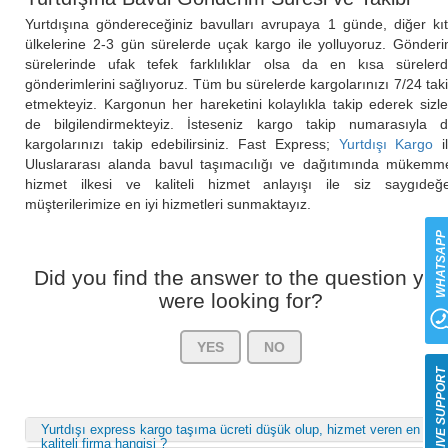
Yurtdışına göndereceğiniz bavulları avrupaya 1 günde, diğer kı
ülkelerine 2-3 gün sürelerde uçak kargo ile yolluyoruz. Gönder
sürelerinde ufak tefek farklılıklar olsa da en kısa süreler
gönderimlerini sağlıyoruz. Tüm bu sürelerde kargolarınızı 7/24 tak
etmekteyiz. Kargonun her hareketini kolaylıkla takip ederek sizle
de bilgilendirmekteyiz. İsteseniz kargo takip numarasıyla 
kargolarınızı takip edebilirsiniz. Fast Express;
Yurtdışı Kargo
i
Uluslararası alanda bavul taşımacılığı ve dağıtımında mükemm
hizmet ilkesi ve kaliteli hizmet anlayışı ile siz saygıdeğ
müşterilerimize en iyi hizmetleri sunmaktayız.
WHATSAP
Did you find the answer to the question you
were looking for?
YES
NO
LIVE SUPPOR
Yurtdışı express kargo taşıma ücreti düşük olup, hizmet veren en
kaliteli firma hangisi ?