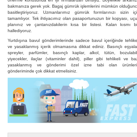
önerme konusunda en iyi firmalardan birisiyiz. Böylelikle arkanı
bakmanıza gerek yok. Bagaj gümrük işlemlerini mümkün olduğun
basitleştiriyoruz. Uzmanlarımız gümrük formlarınızı sizin iç
tamamlıyor. Tek ihtiyacımız olan pasaportunuzun bir kopyası, uç
planınız ve çantanızdakilerin kısa bir listesi. Kalan kısmı b
hallediyoruz.
Yurtdışına bavul gönderimlerinde sadece bavul içeriğinde tehlike
ve yasaklanmış içerik olmamasına dikkat ediniz. Basınçlı eşyala
spreyler, parfümler, basınçlı kaplar, alkol, tütün, bozulabil
yiyecekler, ilaçlar (vitaminler dahil), piller gibi tehlikeli ve ba
yasaklanmış ve gönderimi özel izne tabi olan ürünler
gönderiminde çok dikkat etmelisiniz.