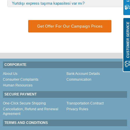
Yurtdışı express taşıma kapasitesi var mı?
CUSTOMER SERVIC
Get Offer For Our Campaign Prices
CORPORATE
About Us
Bank Account Details
Consumer Complaints
Communication
Human Resources
SECURE PAYMENT
One-Click Secure Shipping
Transportation Contract
Cancellation, Refund and Renewal
Privacy Rules
Agreement
TERMS AND CONDITIONS