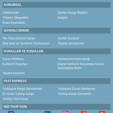
KURUMSAL
Hakkımızda
Banka Hesap Bilgileri
Tüketici Şikayetleri
İletişim
İnsan Kaynakları
GÜVENLİ ÖDEME
Tek Tıkla Güvenli Kargo
Gizlilik Kurallari
İptal İade ve Yenileme Sözleşmesi
Taşıma Sözleşmesi
KURALLAR VE KOŞULLAR
Çerez Politikası
Sahtekarlık Farkındalığı
Kullanım Koşulları
Kişisel Verilerin Korunması Kanını
Aydınlatma Metni
Taşıma koşulları
FAST EXPRESS
Yurtdışına Kargo Göndermek
Yurtdışına Evrak Gönderme
En Ucuz Yurtdışı Kargo
Yurtdışı Kargo Gönderim
Yurtdışı Hızlı Kargo
BİZİ TAKİP EDİN