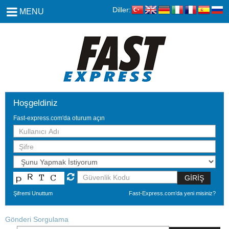
Diller:
MENU
Hoşgeldiniz
Fast-express.com'da oturum açın
GİRİŞ
Şifremi Unuttum
Fast-Express.com’da yeni misiniz?
Gönderi Sorgulama