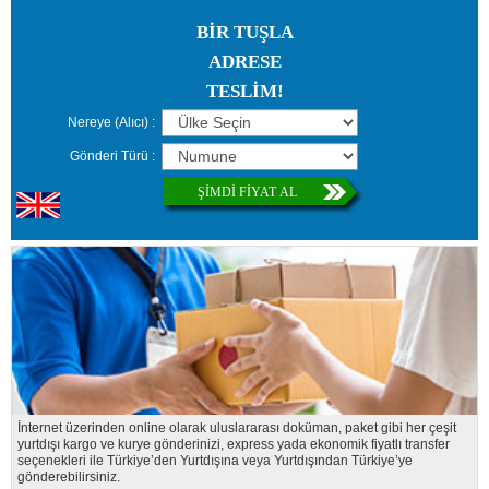
BİR TUŞLA
ADRESE
TESLİM!
Nereye (Alıcı)
Gönderi Türü
ŞİMDİ FİYAT AL
İnternet üzerinden online olarak uluslararası doküman, paket gibi her çeşit
yurtdışı kargo ve kurye gönderinizi, express yada ekonomik fiyatlı transfer
seçenekleri ile Türkiye’den Yurtdışına veya Yurtdışından Türkiye’ye
gönderebilirsiniz.