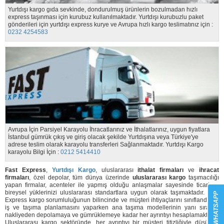
Yurtdışı kargo gıda sevkinde, dondurulmuş ürünlerin bozulmadan hızlı
express taşınması için kurubuz kullanılmaktadır. Yurtdışı kurubuzlu paket
gönderileri için yurtdışı express kurye ve Avrupa hızlı kargo teslimatınız için :
0232 4254583
Avrupa İçin Parsiyel Karayolu İhracatlarınız ve İthalatlarınız, uygun fiyatlara
İstanbul gümrük çıkış ve giriş olacak şekilde Yurtdışına veya Türkiye'ye
adrese teslim olarak karayolu transferleri Sağlanmaktadır. Yurtdışı Kargo
karayolu Bilgi İçin :
0212 5414410
Fast Express
,
Yurtdışı Kargo
, uluslararası
ithalat firmaları
ve
ihracat
firmaları
, özel depolar, tüm dünya üzerinde
uluslararası kargo
taşımacılığı
yapan firmalar, acenteler ile yapmış olduğu anlaşmalar sayesinde ticari ve
bireysel yüklerinizi uluslararası standartlara uygun olarak taşımaktadır. Fast
WHATSAPP
Express kargo sorumluluğunun bilincinde ve müşteri ihtiyaçlarını sınıflandıran,
iş ve taşıma planlamasını yaparken ana taşıma modellerinin yanı sıra, iç
nakliyeden depolamaya ve gümrüklemeye kadar her ayrıntıyı hesaplamaktadır.
Uluslararası kargo sektöründe, her ayrıntıyı bir müşteri titizliğiyle düşünen