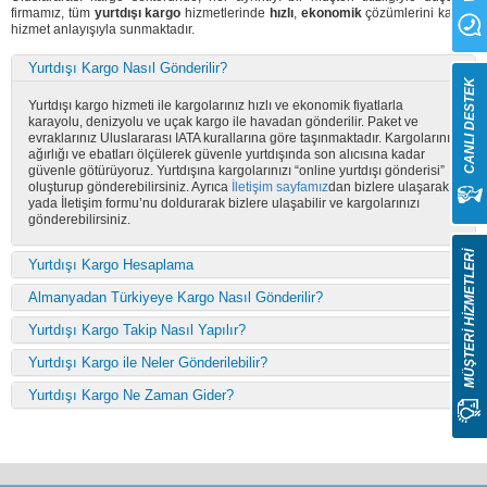
firmamız, tüm
yurtdışı kargo
hizmetlerinde
hızlı
,
ekonomik
çözümlerini kaliteli
hizmet anlayışıyla sunmaktadır.
Yurtdışı Kargo Nasıl Gönderilir?
CANLI DESTEK
Yurtdışı kargo hizmeti ile kargolarınız hızlı ve ekonomik fiyatlarla
karayolu, denizyolu ve uçak kargo ile havadan gönderilir. Paket ve
evraklarınız Uluslararası IATA kurallarına göre taşınmaktadır. Kargolarınız
ağırlığı ve ebatları ölçülerek güvenle yurtdışında son alıcısına kadar
güvenle götürüyoruz. Yurtdışına kargolarınızı “online yurtdışı gönderisi”
oluşturup gönderebilirsiniz. Ayrıca
İletişim sayfamız
dan bizlere ulaşarak
yada İletişim formu’nu doldurarak bizlere ulaşabilir ve kargolarınızı
gönderebilirsiniz.
MÜŞTERİ HİZMETLERİ
Yurtdışı Kargo Hesaplama
Almanyadan Türkiyeye Kargo Nasıl Gönderilir?
Yurtdışı Kargo Takip Nasıl Yapılır?
Yurtdışı Kargo ile Neler Gönderilebilir?
Yurtdışı Kargo Ne Zaman Gider?