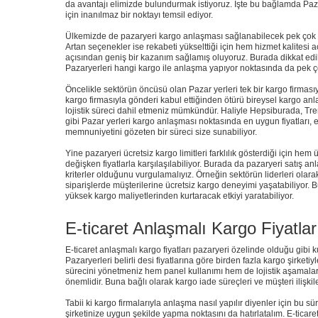
da avantajı elimizde bulundurmak istiyoruz. İşte bu bağlamda Pazar
için inanılmaz bir noktayı temsil ediyor.
Ülkemizde de pazaryeri kargo anlaşması sağlanabilecek pek çok loji
Artan seçenekler ise rekabeti yükselttiği için hem hizmet kalitesi
açısından geniş bir kazanım sağlamış oluyoruz. Burada dikkat edi
Pazaryerleri hangi kargo ile anlaşma yapıyor noktasında da pek çok
Öncelikle sektörün öncüsü olan Pazar yerleri tek bir kargo firması
kargo firmasıyla gönderi kabul ettiğinden ötürü bireysel kargo anla
lojistik süreci dahil etmeniz mümkündür. Haliyle Hepsiburada, Tr
gibi Pazar yerleri kargo anlaşması noktasında en uygun fiyatları, en
memnuniyetini gözeten bir süreci size sunabiliyor.
Yine pazaryeri ücretsiz kargo limitleri farklılık gösterdiği için 
değişken fiyatlarla karşılaşılabiliyor. Burada da pazaryeri satış 
kriterler olduğunu vurgulamalıyız. Örneğin sektörün liderleri olara
siparişlerde müşterilerine ücretsiz kargo deneyimi yaşatabiliyor. 
yüksek kargo maliyetlerinden kurtaracak etkiyi yaratabiliyor.
E-ticaret Anlaşmalı Kargo Fiyatlar
E-ticaret anlaşmalı kargo fiyatları pazaryeri özelinde olduğu gibi k
Pazaryerleri belirli desi fiyatlarına göre birden fazla kargo şirketiy
sürecini yönetmeniz hem panel kullanımı hem de lojistik aşamala
önemlidir. Buna bağlı olarak kargo iade süreçleri ve müşteri ilişkil
Tabii ki kargo firmalarıyla anlaşma nasıl yapılır diyenler için bu 
şirketinize uygun şekilde yapma noktasını da hatırlatalım. E-tica