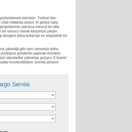
nı gözlemlemek mümkün. Türkiye’den
ciddi miktarda artıyor. Ki global satış
 girişimlerinin yalnızca mevcut bir ülke
 bir sonucu olarak karşımıza çıkıyor.
p dengesi daha kullanışlı ve ulaşılabilir bir
plana çıkardığı gibi aynı zamanda daha
rla yurtdışına gönderim yapmak mümkün
çin standartlar yükselişe geçiyor. E ticaret
a kadar incelenebiliyor, anında aksiyon
argo Servisi