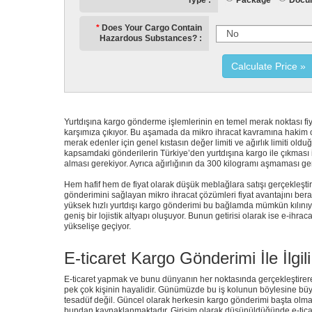
Package
Docu
Type
Does Your Cargo Contain
Hazardous Substances?
Calculate Price
Yurtdışına kargo gönderme işlemlerinin en temel merak noktası fiyat
karşımıza çıkıyor. Bu aşamada da mikro ihracat kavramına hakim ol
merak edenler için genel kıstasın değer limiti ve ağırlık limiti ol
kapsamdaki gönderilerin Türkiye’den yurtdışına kargo ile çıkması i
alması gerekiyor. Ayrıca ağırlığının da 300 kilogramı aşmaması gere
Hem hafif hem de fiyat olarak düşük meblağlara satışı gerçekleşti
gönderimini sağlayan mikro ihracat çözümleri fiyat avantajını bera
yüksek hızlı yurtdışı kargo gönderimi bu bağlamda mümkün kılınıyo
geniş bir lojistik altyapı oluşuyor. Bunun getirisi olarak ise e-ihracat
yükselişe geçiyor.
E-ticaret Kargo Gönderimi İle İlgil
E-ticaret yapmak ve bunu dünyanın her noktasında gerçekleştirerek
pek çok kişinin hayalidir. Günümüzde bu iş kolunun böylesine b
tesadüf değil. Güncel olarak herkesin kargo gönderimi başta olm
bundan kaynaklanmaktadır. Girişim olarak düşünüldüğünde e-ticar