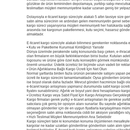
gözükse de ürün temininden depolamaya, yurtdışı satışı mevcuts
teslimattan müşteri memnuniyetine kadar uzanan geniş bir yelpa
Dolayısıyla e-ticaret kargo süreciyle alakalı 5 altın tavsiye size gen
satın alma sürecinin ve ardından gelen memnuniyetin genel sebebin
kargo süreci yaşanıyorsa müşteri memnuniyeti her halükarda sağla
arasında ise kargonun paketlenmesi, kutu seçimi, hasarsız gönderim
almaktadır.
E-ticaret kargo süreciyle alakalı bilinmesi gerekenler noktasında en
• Kutu ve Paketleme Kurumsal Kimliğinizi Yansıtır
Dünya üzerinde perakende satış konusunda başı çeken, e-ihracat
olan firmaların en büyük farklılıklarından birisi budur. Kutuları ade
logosunu ve ürüne göre özel kutu konseptini görmek mümkündür. B
önemli unsurdur. Üstelik ücretsiz bir biçimde uzun vadeli bir rek
• Ürün Ağırlıklarına Bağlı Kargo Ücreti İçin Net Olun
Normal şartlarda birden fazla ürünün perakende satışını yapan pek 
ücreti ile kargo sürecini tamamlamaktadır. Oysa gönderilen ürünleri
ise boyut olarak daha fazladır. Mevcut gönderi hacminize bağlı ol
e-ticaret kargo anlaşması yapmanız durumunda sabit kargo ücreti 
fiyatını sunabilirsiniz. Ağırlık ve boyut yani desi hesaplaması karg
• Ücretsiz Kargo veya Sabit Fiyat İçin Kargo Anlaşması Gerçekleşti
Kargo firmaları gerek yurtiçi e-ticaret anlaşmaları ile gerekse yurtd
satıcılara çok geniş bir opsiyon alanı sunarlar. Bu sayede ağırlıkla
olmayan gönderiler için de en uygun fiyatlarla karşılaşılması mümk
seçeneğinin satın alma noktasında ciddi bir aksiyon yarattığını sö
• Hızlı Teslimat Müşteri Memnuniyetinin Ana Sebebidir
Kargo süreçleri tabii ki konumdan konuma ölçümlenen mesafeyle do
kargolar ne kadar uzaktan gönderilirse gönderilsin satın alım işlem