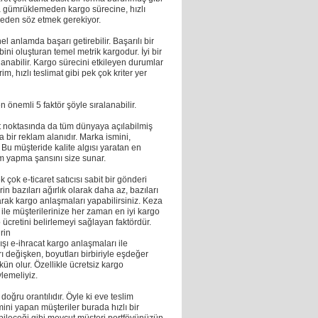
a gümrüklemeden kargo sürecine, hızlı
zeden söz etmek gerekiyor.
el anlamda başarı getirebilir. Başarılı bir
i oluşturan temel metrik kargodur. İyi bir
nabilir. Kargo sürecini etkileyen durumlar
, hızlı teslimat gibi pek çok kriter yer
 önemli 5 faktör şöyle sıralanabilir.
 noktasında da tüm dünyaya açılabilmiş
ta bir reklam alanıdır. Marka ismini,
u müşteride kalite algısı yaratan en
lam yapma şansını size sunar.
çok e-ticaret satıcısı sabit bir gönderi
n bazıları ağırlık olarak daha az, bazıları
arak kargo anlaşmaları yapabilirsiniz. Keza
ile müşterilerinize her zaman en iyi kargo
o ücretini belirlemeyi sağlayan faktördür.
rin
ışı e-ihracat kargo anlaşmaları ile
rı değişken, boyutları birbiriyle eşdeğer
ün olur. Özellikle ücretsiz kargo
ylemeliyiz.
ğru orantılıdır. Öyle ki eve teslim
ini yapan müşteriler burada hızlı bir