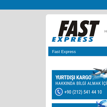
H
Fast Express