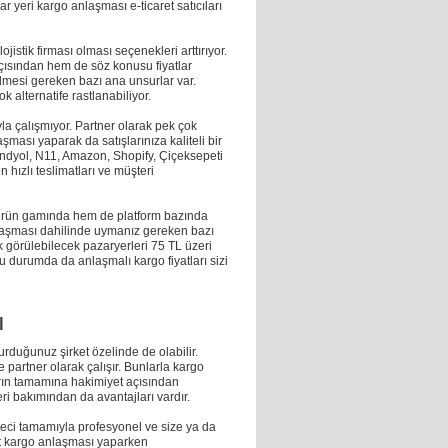
 yeri kargo anlaşması e-ticaret satıcıları
stik firması olması seçenekleri arttırıyor.
 açısından hem de söz konusu fiyatlar
lmesi gereken bazı ana unsurlar var.
 alternatife rastlanabiliyor.
yla çalışmıyor. Partner olarak pek çok
şması yaparak da satışlarınıza kaliteli bir
endyol, N11, Amazon, Shopify, Çiçeksepeti
 hızlı teslimatları ve müşteri
hem ürün gamında hem de platform bazında
anlaşması dahilinde uymanız gereken bazı
k görülebilecek pazaryerleri 75 TL üzeri
Bu durumda da anlaşmalı kargo fiyatları sizi
ı
urduğunuz şirket özelinde de olabilir.
le partner olarak çalışır. Bunlarla kargo
rın tamamına hakimiyet açısından
eri bakımından da avantajları vardır.
süreci tamamıyla profesyonel ve size ya da
ret kargo anlaşması yaparken