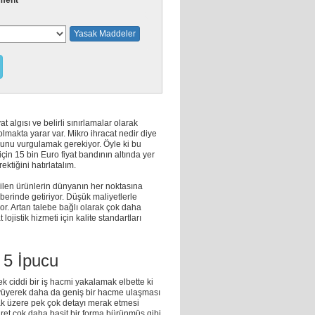
ment
Yasak Maddeler
 algısı ve belirli sınırlamalar olarak
makta yarar var. Mikro ihracat nedir diye
duğunu vurgulamak gerekiyor. Öyle ki bu
çin 15 bin Euro fiyat bandının altında yer
ktiğini hatırlatalım.
rilen ürünlerin dünyanın her noktasına
berinde getiriyor. Düşük maliyetlerle
r. Artan talebe bağlı olarak çok daha
 lojistik hizmeti için kalite standartları
i 5 İpucu
 ciddi bir iş hacmi yakalamak elbette ki
üyüyerek daha da geniş bir hacme ulaşması
ak üzere pek çok detayı merak etmesi
et çok daha basit bir forma bürünmüş gibi