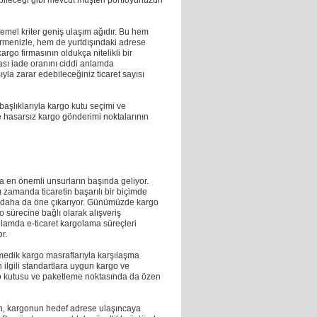
ltebileceği gibi mevcut müşteri portföyünüzün
 temel kriter geniş ulaşım ağıdır. Bu hem
rmenizle, hem de yurtdışındaki adrese
argo firmasının oldukça nitelikli bir
sı iade oranını ciddi anlamda
ıyla zarar edebileceğiniz ticaret sayısı
l başlıklarıyla kargo kutu seçimi ve
ve hasarsız kargo gönderimi noktalarının
da en önemli unsurların başında geliyor.
 zamanda ticaretin başarılı bir biçimde
u daha da öne çıkarıyor. Günümüzde kargo
 sürecine bağlı olarak alışveriş
ağlamda e-ticaret kargolama süreçleri
or.
enmedik kargo masraflarıyla karşılaşma
n ilgili standartlara uygun kargo ve
go kutusu ve paketleme noktasında da özen
n, kargonun hedef adrese ulaşıncaya