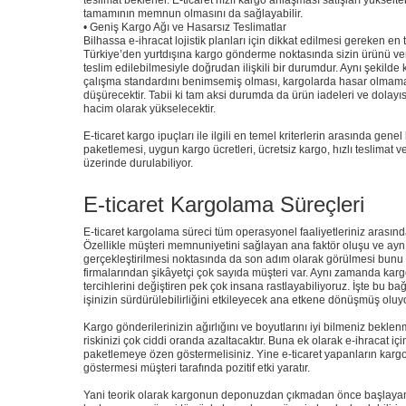
teslimat beklerler. E-ticaret hızlı kargo anlaşması satışları yükse
tamamının memnun olmasını da sağlayabilir.
• Geniş Kargo Ağı ve Hasarsız Teslimatlar
Bilhassa e-ihracat lojistik planları için dikkat edilmesi gereken en
Türkiye’den yurtdışına kargo gönderme noktasında sizin ürünü ve
teslim edilebilmesiyle doğrudan ilişkili bir durumdur. Aynı şekilde k
çalışma standardını benimsemiş olması, kargolarda hasar olmama
düşürecektir. Tabii ki tam aksi durumda da ürün iadeleri ve dolayıs
hacim olarak yükselecektir.
E-ticaret kargo ipuçları ile ilgili en temel kriterlerin arasında gene
paketlemesi, uygun kargo ücretleri, ücretsiz kargo, hızlı teslimat 
üzerinde durulabiliyor.
E-ticaret Kargolama Süreçleri
E-ticaret kargolama süreci tüm operasyonel faaliyetleriniz arasın
Özellikle müşteri memnuniyetini sağlayan ana faktör oluşu ve aynı
gerçekleştirilmesi noktasında da son adım olarak görülmesi bun
firmalarından şikâyetçi çok sayıda müşteri var. Aynı zamanda kargo
tercihlerini değiştiren pek çok insana rastlayabiliyoruz. İşte bu b
işinizin sürdürülebilirliğini etkileyecek ana etkene dönüşmüş oluy
Kargo gönderilerinizin ağırlığını ve boyutlarını iyi bilmeniz bekl
riskinizi çok ciddi oranda azaltacaktır. Buna ek olarak e-ihracat içi
paketlemeye özen göstermelisiniz. Yine e-ticaret yapanların kar
göstermesi müşteri tarafında pozitif etki yaratır.
Yani teorik olarak kargonun deponuzdan çıkmadan önce başlaya