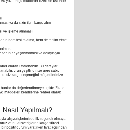
z. Bu yüzden şu maddeler özellikle üstünde
si
ası ya da sizin ilgili kargo alım
si ve işleme alınması
firmanın hem teslim alma, hem de teslim etme
tırılması
r sorunlar yaşanmaması ve dolayısıyla
örler olarak listelenebilir. Bu detayları
anabilir, ürün çeşitliliğinize göre sabit
ücretsiz kargo seçeneğini müşterilerinize
 bunlar da değerlendirmeye açıktır. Zira e-
daki maddeleri kendilerine rehber olarak
 Nasıl Yapılmalı?
sıyla alışverişlerimizde ilk seçenek olmaya
yoruz ve bu alışverişlerde kargo süreci
 bir pozitif durum yaratırken fiyat açısından