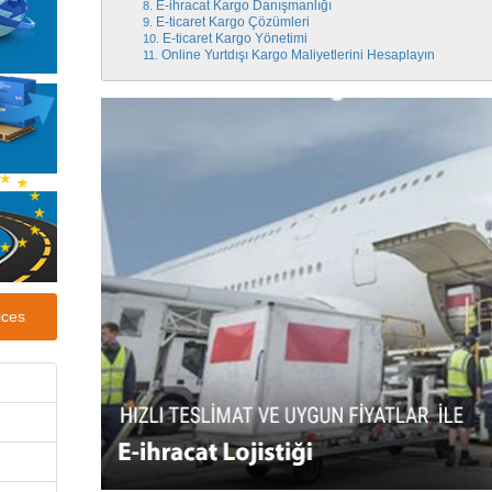
E-ihracat Kargo Danışmanlığı
E-ticaret Kargo Çözümleri
E-ticaret Kargo Yönetimi
Online Yurtdışı Kargo Maliyetlerini Hesaplayın
ices