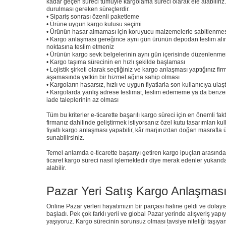
kadar geçen süreci tümüyle kargolama süreci olarak ele alabiliri
durulması gereken süreçlerdir.
• Sipariş sonrası özenli paketleme
• Ürüne uygun kargo kutusu seçimi
• Ürünün hasar almaması için koruyucu malzemelerle sabitlenme
• Kargo anlaşması gereğince aynı gün ürünün depodan teslim alınm
noktasına teslim etmeniz
• Ürünün kargo sevk belgelerinin aynı gün içerisinde düzenlenme
• Kargo taşıma sürecinin en hızlı şekilde başlaması
• Lojistik şirketi olarak seçtiğiniz ve kargo anlaşması yaptığınız 
aşamasında yetkin bir hizmet ağına sahip olması
• Kargoların hasarsız, hızlı ve uygun fiyatlarla son kullanıcıya ulaş
• Kargolarda yanlış adrese teslimat, teslim edememe ya da benze
iade taleplerinin az olması
Tüm bu kriterler e-ticarette başarılı kargo süreci için en önemli fakt
firmanız dahilinde geliştirmek istiyorsanız özel kutu tasarımları kull
fiyatlı kargo anlaşması yapabilir, kâr marjınızdan doğan masrafla 
sunabilirsiniz.
Temel anlamda e-ticarette başarıyı getiren kargo ipuçları arasında
ticaret kargo süreci nasıl işlemektedir diye merak edenler yukarı
alabilir.
Pazar Yeri Satış Kargo Anlaşması
Online Pazar yerleri hayatımızın bir parçası haline geldi ve dolayı
başladı. Pek çok farklı yerli ve global Pazar yerinde alışveriş yapı
yaşıyoruz. Kargo sürecinin sorunsuz olması tavsiye niteliği taşıyan