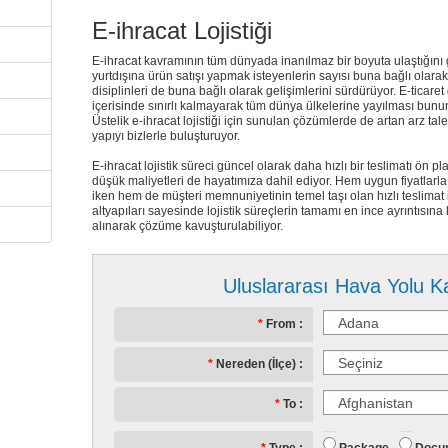
E-ihracat Lojistiği
E-ihracat kavramının tüm dünyada inanılmaz bir boyuta ulaştığı
yurtdışına ürün satışı yapmak isteyenlerin sayısı buna bağlı olarak 
disiplinleri de buna bağlı olarak gelişimlerini sürdürüyor. E-ticaret
içerisinde sınırlı kalmayarak tüm dünya ülkelerine yayılması bunun
Üstelik e-ihracat lojistiği için sunulan çözümlerde de artan arz tale
yapıyı bizlerle buluşturuyor.
E-ihracat lojistik süreci güncel olarak daha hızlı bir teslimatı ön 
düşük maliyetleri de hayatımıza dahil ediyor. Hem uygun fiyatla
g
iken hem de müşteri memnuniyetinin temel taşı olan hızlı teslimat i
altyapıları sayesinde lojistik süreçlerin tamamı en ince ayrıntısın
alınarak çözüme kavuşturulabiliyor.
Uluslararası Hava Yolu K
From
Nereden (İlçe)
To