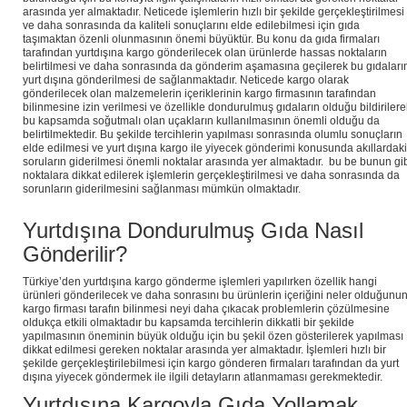
arasında yer almaktadır. Neticede işlemlerin hızlı bir şekilde gerçekleştirilmesi
ve daha sonrasında da kaliteli sonuçlarını elde edilebilmesi için gıda
taşımaktan özenli olunmasının önemi büyüktür. Bu konu da gıda firmaları
tarafından yurtdışına kargo gönderilecek olan ürünlerde hassas noktaların
belirtilmesi ve daha sonrasında da gönderim aşamasına geçilerek bu gıdaları
yurt dışına gönderilmesi de sağlanmaktadır. Neticede kargo olarak
gönderilecek olan malzemelerin içeriklerinin kargo firmasının tarafından
bilinmesine izin verilmesi ve özellikle dondurulmuş gıdaların olduğu bildirilere
bu kapsamda soğutmalı olan uçakların kullanılmasının önemli olduğu da
belirtilmektedir. Bu şekilde tercihlerin yapılması sonrasında olumlu sonuçların
elde edilmesi ve yurt dışına kargo ile yiyecek gönderimi konusunda akıllardaki
soruların giderilmesi önemli noktalar arasında yer almaktadır. bu be bunun gi
noktalara dikkat edilerek işlemlerin gerçekleştirilmesi ve daha sonrasında da
sorunların giderilmesini sağlanması mümkün olmaktadır.
Yurtdışına Dondurulmuş Gıda Nasıl
Gönderilir?
Türkiye’den yurtdışına kargo gönderme işlemleri yapılırken özellik hangi
ürünleri gönderilecek ve daha sonrasını bu ürünlerin içeriğini neler olduğunu
kargo firması tarafın bilinmesi neyi daha çıkacak problemlerin çözülmesine
oldukça etkili olmaktadır bu kapsamda tercihlerin dikkatli bir şekilde
yapılmasının öneminin büyük olduğu için bu şekil özen gösterilerek yapılması
dikkat edilmesi gereken noktalar arasında yer almaktadır. İşlemleri hızlı bir
şekilde gerçekleştirilebilmesi için kargo gönderen firmaları tarafından da yurt
dışına yiyecek göndermek ile ilgili detayların atlanmaması gerekmektedir.
Yurtdışına Kargoyla Gıda Yollamak