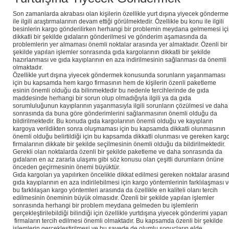
Son zamanlarda akrabası olan kişilerin özellikle yurt dışına yiyecek gönderme
ile ilgili araştırmalarının devam ettiği görülmektedir. Özellikle bu konu ile ilgili
besinlerin kargo gönderilirken herhangi bir problemin meydana gelmemesi iç
dikkatli bir şekilde gıdaların gönderilmesi ve gönderim aşamasında da
problemlerin yer almaması önemli noktalar arasında yer almaktadır. Özenli bir
şekilde yapılan işlemler sonrasında gıda kargolarının dikkatli bir şekilde
hazırlanması ve gıda kayıplarının en aza indirilmesinin sağlanması da önemli
olmaktadır.
Özellikle yurt dışına yiyecek göndermek konusunda sorunların yaşanmaması
için bu kapsamda hem kargo firmasının hem de kişilerin özenli paketleme
esinin önemli olduğu da bilinmektedir bu nedenle tercihlerinde de gıda
maddesinde herhangi bir sorun olup olmadığıyla ilgili ya da gıda
sorumluluğunun kayıplarının yaşanmasıyla ilgili sorunların çözülmesi ve daha
sonrasında da buna göre gönderimlerini sağlanmasının önemli olduğu da
bildirilmektedir. Bu konuda gıda kargolarının önemli olduğu ve kayıpların
kargoya verildikten sonra oluşmaması için bu kapsamda dikkatli olunmasının
önemli olduğu belirtildiği için bu kapsamda dikkatli olunması ve gereken karg
firmalarının dikkate bir şekilde seçilmesinin önemli olduğu da bildirilmektedir.
Gerekli olan noktalarda özenli bir şekilde paketleme ve daha sonrasında da
gıdaların en az zararla ulaşımı gibi söz konusu olan çeşitli durumların önüne
önceden geçirmesinin önemi büyüktür.
Gıda kargoları ya yapılırken öncelikle dikkat edilmesi gereken noktalar arasın
gıda kayıplarının en aza indirilebilmesi için kargo yöntemlerinin farklılaşması 
bu farklılaşan kargo yöntemleri arasında da özellikle en kaliteli olanı tercih
edilmesinin öneminin büyük olmasıdır. Özenli bir şekilde yapılan işlemler
sonrasında herhangi bir problem meydana gelmeden bu işlemlerin
gerçekleştirilebildiği bilindiği için özellikle yurtdışına yiyecek gönderimi yapan
firmaların tercih edilmesi önemli olmaktadır. Bu kapsamda özenli bir şekilde
işlemlerin gerçekleştirilmesi ve bu sayede de olumlu sonuçların elde