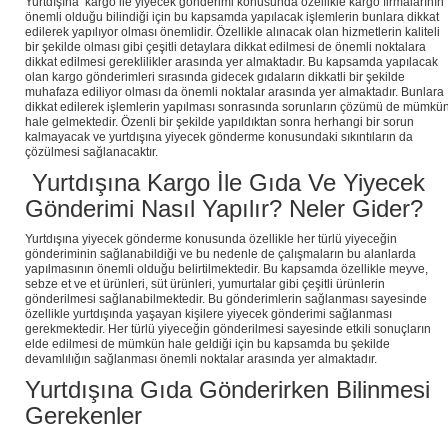
Yurtdışına kargo ile yiyecek gönderimi konusunda özellikle kargo firmalarının
önemli olduğu bilindiği için bu kapsamda yapılacak işlemlerin bunlara dikkat
edilerek yapılıyor olması önemlidir. Özellikle alınacak olan hizmetlerin kaliteli
bir şekilde olması gibi çeşitli detaylara dikkat edilmesi de önemli noktalara
dikkat edilmesi gereklilikler arasında yer almaktadır. Bu kapsamda yapılacak
olan kargo gönderimleri sırasında gidecek gıdaların dikkatli bir şekilde
muhafaza ediliyor olması da önemli noktalar arasında yer almaktadır. Bunlara
dikkat edilerek işlemlerin yapılması sonrasında sorunların çözümü de mümkü
hale gelmektedir. Özenli bir şekilde yapıldıktan sonra herhangi bir sorun
kalmayacak ve yurtdışına yiyecek gönderme konusundaki sıkıntıların da
çözülmesi sağlanacaktır.
Yurtdışına Kargo İle Gıda Ve Yiyecek
Gönderimi Nasıl Yapılır? Neler Gider?
Yurtdışına yiyecek gönderme konusunda özellikle her türlü yiyeceğin
gönderiminin sağlanabildiği ve bu nedenle de çalışmaların bu alanlarda
yapılmasının önemli olduğu belirtilmektedir. Bu kapsamda özellikle meyve,
sebze et ve et ürünleri, süt ürünleri, yumurtalar gibi çeşitli ürünlerin
gönderilmesi sağlanabilmektedir. Bu gönderimlerin sağlanması sayesinde
özellikle yurtdışında yaşayan kişilere yiyecek gönderimi sağlanması
gerekmektedir. Her türlü yiyeceğin gönderilmesi sayesinde etkili sonuçların
elde edilmesi de mümkün hale geldiği için bu kapsamda bu şekilde
devamlılığın sağlanması önemli noktalar arasında yer almaktadır.
Yurtdışına Gıda Gönderirken Bilinmesi
Gerekenler