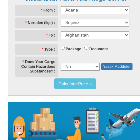
From
Nereden (İlçe)
To
Package
Document
Type
Does Your Cargo
Contain Hazardous
Yasak Maddeler
Substances?
Calculate Price