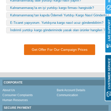
Kahramanmaraş iade yurtdışı kargo nasıl yapılır?
Kahramanmaraş’ta en iyi yurtdışı kargo firması hangisidir?
Kahramanmaraş’tan kapıda Ödemeli Yurtdışı Kargo Nasıl Gönderilir?
LIVE SUPPOR
E-Ticaret yapıyorum. Yurtdışına kargo nasıl ucuz gönderebilirim?
İndirimli yurtdışı kargo gönderiminde yasak olan ürünler hangileri ?
Get Offer For Our Campaign Prices
CUSTOMER SERVIC
CORPORATE
About Us
Bank Account Details
Consumer Complaints
Communication
Human Resources
SECURE PAYMENT