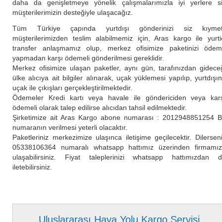
daha da genişletmeye yönelik çalışmalarımızla iyi yerlere s
müşterilerimizin desteğiyle ulaşacağız.
Tüm Türkiye çapında yurtdışı gönderinizi siz kıymetl
müşterilerimizden teslim alabilmemiz için, Aras kargo ile yurti
transfer anlaşmamız olup, merkez ofisimize paketinizi öde
yapmadan karşı ödemeli gönderilmesi gereklidir.
Merkez ofisimize ulaşan paketler, aynı gün, tarafınızdan gidece
ülke alıcıya ait bilgiler alınarak, uçak yüklemesi yapılıp, yurtdışı
uçak ile çıkışları gerçekleştirilmektedir.
Ödemeler Kredi kartı veya havale ile göndericiden veya kar
ödemeli olarak talep edilirse alıcıdan tahsil edilmektedir.
Şirketimize ait Aras Kargo abone numarası : 2012948851254 
numaranın verilmesi yeterli olacaktır.
Paketleriniz merkezimize ulaşınca iletişime geçilecektir. Dilersen
05338106364 numaralı whatsapp hattımız üzerinden firmamı
ulaşabilirsiniz. Fiyat taleplerinizi whatsapp hattımızdan 
iletebilirsiniz.
Uluslararası Hava Yolu Kargo Servisi