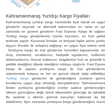
Kahramanmaraş Yurtdışı Kargo Fiyatları
Kahramanmaraş yurtdışı kargo hizmetinde fiyat olarak en uygu
gönderim seçenek ve alternatif bakımından en rahat ve ay
zamanda en güvenli gönderim Fast Express Kargo ile sağlanı
Yurtdışı kargo gönderileriniz özenle hazırlanır, en hızlı şekil
teslimatı yapılır. Kurumsal firmalar ve bireysel kişiler adına yurtdı
taşıyıcı firmalar ile anlaşma sağlayıp, en uygun fiyat sizlere verili
Yurtdışına kargo ile mal gönderme hizmetleri kapsamında; t
ihraç ürünleriniz, evraklarınız, hediyelik eşyalarınız, kolilerini
dökümanlarınız, ihracat mallarınız, belgeleriniz hızlı ve güvenilir b
şekilde istediğiniz ülkede istediğiniz noktaya ulaştırılır. Fast Expre
Kargo ile yapılan yurtdışına kargo ile mal gönderilerini
sistemimizde kolayca ve her an güncel olarak takip edilebiliyo
Yurtdışı kargo
gönderimi ile gönderdiğiniz ürünlerin gümr
kurallarına uygun olup olmadığı danışabilirsiniz. Kahramanmar
ilinden yurtdışına gönderdiğiniz ürünler sadece göndereceğin
ülkenin gümrüğüne değil, kendi ülkenizdeki gümrüğe de takılabili
Bu nedenle o ülkenin gümrük kanunları hakkında da bil
alabilirsiniz. Aynı zamanda yurtdışına kargo göndereceğiniz ürün