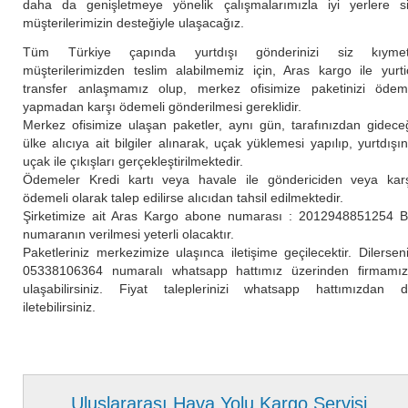
daha da genişletmeye yönelik çalışmalarımızla iyi yerlere s
müşterilerimizin desteğiyle ulaşacağız.
Tüm Türkiye çapında yurtdışı gönderinizi siz kıymetl
müşterilerimizden teslim alabilmemiz için, Aras kargo ile yurti
transfer anlaşmamız olup, merkez ofisimize paketinizi öde
yapmadan karşı ödemeli gönderilmesi gereklidir.
Merkez ofisimize ulaşan paketler, aynı gün, tarafınızdan gidece
ülke alıcıya ait bilgiler alınarak, uçak yüklemesi yapılıp, yurtdışı
uçak ile çıkışları gerçekleştirilmektedir.
Ödemeler Kredi kartı veya havale ile göndericiden veya kar
ödemeli olarak talep edilirse alıcıdan tahsil edilmektedir.
Şirketimize ait Aras Kargo abone numarası : 2012948851254 
numaranın verilmesi yeterli olacaktır.
Paketleriniz merkezimize ulaşınca iletişime geçilecektir. Dilersen
05338106364 numaralı whatsapp hattımız üzerinden firmamı
ulaşabilirsiniz. Fiyat taleplerinizi whatsapp hattımızdan 
iletebilirsiniz.
Uluslararası Hava Yolu Kargo Servisi