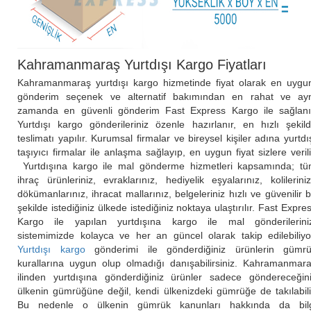
Kahramanmaraş Yurtdışı Kargo Fiyatları
Kahramanmaraş yurtdışı kargo hizmetinde fiyat olarak en uygu
gönderim seçenek ve alternatif bakımından en rahat ve ay
zamanda en güvenli gönderim Fast Express Kargo ile sağlanı
Yurtdışı kargo gönderileriniz özenle hazırlanır, en hızlı şekil
teslimatı yapılır. Kurumsal firmalar ve bireysel kişiler adına yurtdı
taşıyıcı firmalar ile anlaşma sağlayıp, en uygun fiyat sizlere verili
Yurtdışına kargo ile mal gönderme hizmetleri kapsamında; t
ihraç ürünleriniz, evraklarınız, hediyelik eşyalarınız, kolilerini
dökümanlarınız, ihracat mallarınız, belgeleriniz hızlı ve güvenilir b
şekilde istediğiniz ülkede istediğiniz noktaya ulaştırılır. Fast Expre
Kargo ile yapılan yurtdışına kargo ile mal gönderilerini
sistemimizde kolayca ve her an güncel olarak takip edilebiliyo
Yurtdışı kargo
gönderimi ile gönderdiğiniz ürünlerin gümr
kurallarına uygun olup olmadığı danışabilirsiniz. Kahramanmar
ilinden yurtdışına gönderdiğiniz ürünler sadece göndereceğin
ülkenin gümrüğüne değil, kendi ülkenizdeki gümrüğe de takılabili
Bu nedenle o ülkenin gümrük kanunları hakkında da bil