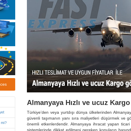
ices
Almanyaya Hızlı ve ucuz Kargo
Türkiye’den veya yurtdışı dünya ülkelerinden Almanya
yet
güvenli taşımanın yanı sıra maliyetleri düşürmek ve g
r mi?
önemli etkenlerdendir. Almanyaya ihracat yapan ticari i
sistemlerinde dikkat edilmesi gereken konuların başı