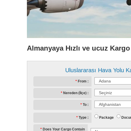
Almanyaya Hızlı ve ucuz Kargo 
Uluslararası Hava Yolu K
From
Nereden (İlçe)
To
Package
Docu
Type
Does Your Cargo Contain