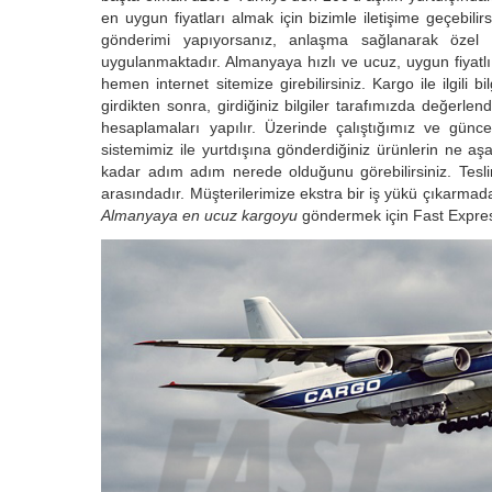
en uygun fiyatları almak için bizimle iletişime geçebili
gönderimi yapıyorsanız, anlaşma sağlanarak özel i
uygulanmaktadır. Almanyaya hızlı ve ucuz, uygun fiyatl
hemen internet sitemize girebilirsiniz. Kargo ile ilgili b
girdikten sonra, girdiğiniz bilgiler tarafımızda değerle
hesaplamaları yapılır. Üzerinde çalıştığımız ve güncel
sistemimiz ile yurtdışına gönderdiğiniz ürünlerin ne aş
kadar adım adım nerede olduğunu görebilirsiniz. Tesli
arasındadır. Müşterilerimize ekstra bir iş yükü çıkarmadan
Almanyaya
en ucuz kargoyu
göndermek için Fast Express