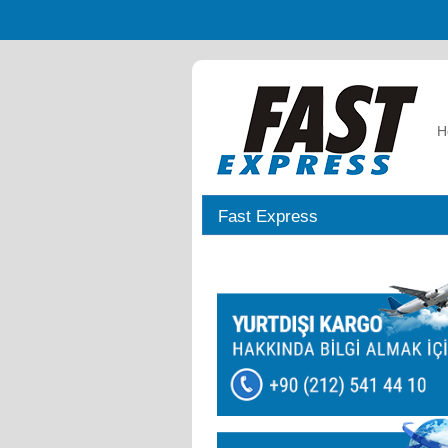
H
Fast Express