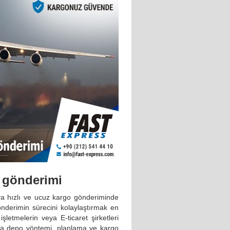
 gönderimi
ya hızlı ve ucuz kargo gönderiminde
önderimin sürecini kolaylaştırmak en
şletmelerin veya E-ticaret şirketleri
nda depo yöntemi, planlama ve kargo