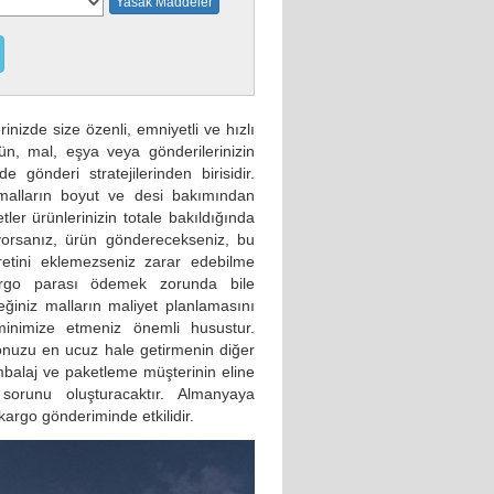
Yasak Maddeler
nizde size özenli, emniyetli ve hızlı
n, mal, eşya veya gönderilerinizin
gönderi stratejilerinden birisidir.
z malların boyut ve desi bakımından
tler ürünlerinizin totale bakıldığında
pıyorsanız, ürün gönderecekseniz, bu
retini eklemezseniz zarar edebilme
argo parası ödemek zorunda bile
ceğiniz malların maliyet planlamasını
minimize etmeniz önemli husustur.
gonuzu en ucuz hale getirmenin diğer
ambalaj ve paketleme müşterinin eline
sorunu oluşturacaktır. Almanyaya
argo gönderiminde etkilidir.