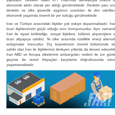
yapıdadır. Devletin halen 477 civarında fabrikasıyla önemli b
ekonomik aktör olarak yer aldığı görülmektedir. Devletin yanı sır
devletin ve ülke güvenlik aygıtının uzantıları ile dini vakıflar
ekonomik yaşamda önemli bir yer tuttuğu görülmektedir.
İran ve Türkiye arasındaki ilişkiler çok eskiye dayanmaktadır. İra
ticari ilişkilerimizin güçlü olduğu sınır komşumuzdur. Aynı zaman
İran ile siyasi birlikteliğe, sosyal ilişkilere, kültürel alışverişlere 
ticari altyapıya sahibiz. İki ülke arasında özellikle enerji alanın
anlaşmalar mevcuttur. Dış ticaretimizin önemli bölümünde s
sahibi olan İran ile ilişkilerimiz ilerleyen yıllarda da devam edecekti
İran ABD ve Avrupa ülkelerinin ambargoları nedeni ile zor günl
geçirse de temel ihtiyaçları karşılama doğrultusunda sıkın
yaşamamaktadır.