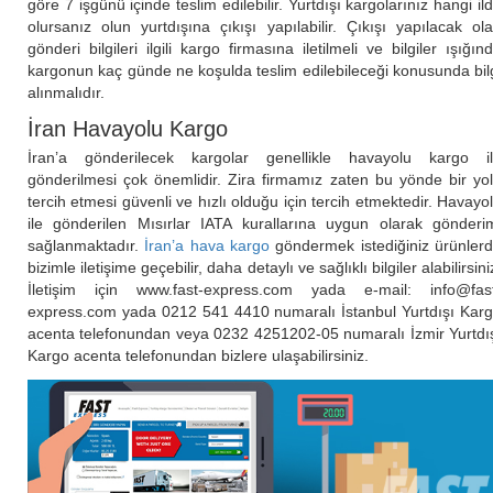
göre 7 işgünü içinde teslim edilebilir. Yurtdışı kargolarınız hangi il
olursanız olun yurtdışına çıkışı yapılabilir. Çıkışı yapılacak ol
gönderi bilgileri ilgili kargo firmasına iletilmeli ve bilgiler ışığın
kargonun kaç günde ne koşulda teslim edilebileceği konusunda bil
alınmalıdır.
İran Havayolu Kargo
İran’a gönderilecek kargolar genellikle havayolu kargo i
gönderilmesi çok önemlidir. Zira firmamız zaten bu yönde bir yo
tercih etmesi güvenli ve hızlı olduğu için tercih etmektedir. Havayo
ile gönderilen Mısırlar IATA kurallarına uygun olarak gönderi
sağlanmaktadır.
İran’a hava kargo
göndermek istediğiniz ürünler
bizimle iletişime geçebilir, daha detaylı ve sağlıklı bilgiler alabilirsini
İletişim için www.fast-express.com yada e-mail:
info@fas
express.com
yada 0212 541 4410 numaralı İstanbul Yurtdışı Kar
acenta telefonundan veya 0232 4251202-05 numaralı İzmir Yurtdı
Kargo acenta telefonundan bizlere ulaşabilirsiniz.