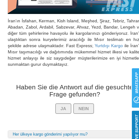
İran’ın İsfahan, Kerman, Kish Island, Meşhed, Şiraz, Tebriz, Tahra
Abadan, Zabol, Ardabil, Sabzevar, Ahvaz, Yezd, Bandar, Lengeh 
diğer tüm şehirlerine havayolu ile kargolarınızı gönderiyoruz. İran
ulaştıktan sonra kuryelerimiz aracılığı ile Mısır teslimatı en hız
şekilde adrese ulaşmaktadır. Fast Express;
Yurtdışı Kargo
ile İran
Mısır taşımacılığı ve dağıtımında mükemmel hizmet ilkesi ve kalite
hizmet anlayışı ile siz saygıdeğer müşterilerimize en iyi hizmetle
sunmaktan gurur duymaktayız.
WHATSAP
Haben Sie die Antwort auf die gesuchte
Frage gefunden?
JA
NEIN
LIVE SUPPOR
Her ülkeye kargo gönderimi yapılıyor mu?