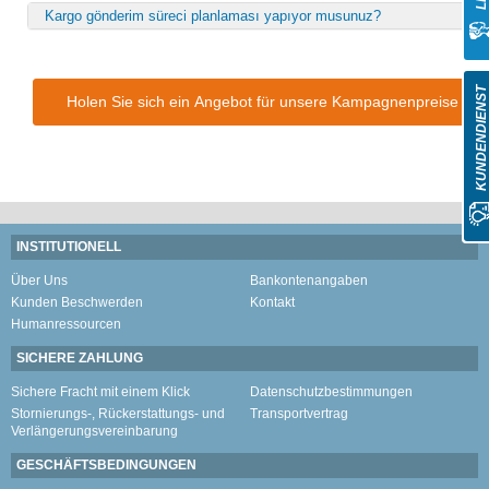
Kargo gönderim süreci planlaması yapıyor musunuz?
KUNDENDIENS
Holen Sie sich ein Angebot für unsere Kampagnenpreise
INSTITUTIONELL
Über Uns
Bankontenangaben
Kunden Beschwerden
Kontakt
Humanressourcen
SICHERE ZAHLUNG
Sichere Fracht mit einem Klick
Datenschutzbestimmungen
Stornierungs-, Rückerstattungs- und
Transportvertrag
Verlängerungsvereinbarung
GESCHÄFTSBEDINGUNGEN