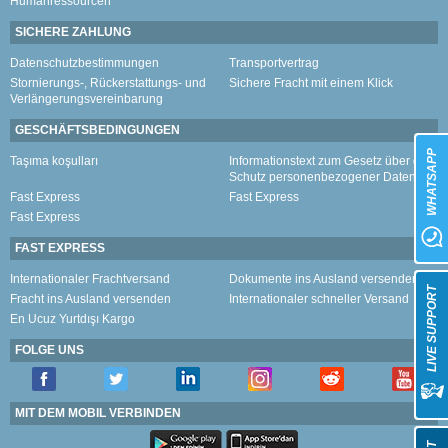
Humanressourcen
SICHERE ZAHLUNG
Datenschutzbestimmungen
Transportvertrag
Stornierungs-, Rückerstattungs- und
Sichere Fracht mit einem Klick
Verlängerungsvereinbarung
GESCHÄFTSBEDINGUNGEN
WHATSAPP
Taşıma koşulları
Informationstext zum Gesetz über den
Schutz personenbezogener Daten
Fast Express
Fast Express
Fast Express
FAST EXPRESS
Internationaler Frachtversand
Dokumente ins Ausland versenden
LIVE SUPPORT
Fracht ins Ausland versenden
Internationaler schneller Versand
En Ucuz Yurtdışı Kargo
FOLGE UNS
MIT DEM MOBIL VERBINDEN