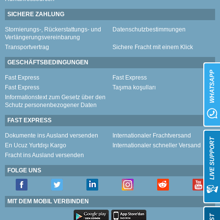
SICHERE ZAHLUNG
Stornierungs-, Rückerstattungs- und
Datenschutzbestimmungen
Verlängerungsvereinbarung
Transportvertrag
Sichere Fracht mit einem Klick
GESCHÄFTSBEDINGUNGEN
WHATSAPP
Fast Express
Fast Express
Fast Express
Taşıma koşulları
Informationstext zum Gesetz über den
Schutz personenbezogener Daten
FAST EXPRESS
Dokumente ins Ausland versenden
Internationaler Frachtversand
LIVE SUPPORT
En Ucuz Yurtdışı Kargo
Internationaler schneller Versand
Fracht ins Ausland versenden
FOLGE UNS
MIT DEM MOBIL VERBINDEN