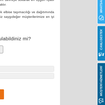
WHATSAPP
ktır.
ek elbise taşımacılığı ve dağıtımında
siz saygıdeğer müşterilerimize en iyi
CANLI DESTEK
labildiniz mi?
MÜŞTERİ HİZMETLERİ