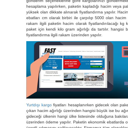
gönderim seçeneklerine göre kargolarınızı göndermekte
hesaplama yapılırken, paketin kapladığı hacim veya pak
yüksek olan dikkate alınarak fiyatlandırma yapılır. Hac
ebatları cm olarak birbiri ile çarpılıp 5000 olan hac
rakam ilgili paketin hacim olarak fiyatlandırılacağı kg ka
paket için kendi kilo gram ağırlığı da tartılır. hangisi
fiyatlandırma ilgili rakam üzerinden yapılır.
Yurtdışı kargo
fiyatları hesaplanırken gidecek olan pake
çıkan hacim ağırlığı üzerinden hangisi büyük ise bu ağır
gideceği ülkenin hangi ülke listesinde olduğuna bakılar
üzerinden ödeme yapılır. Paketin ekonomik ebatlarda o
ücretli çıkmasını sağlayacaktır. Firmamız tüm olanaklar