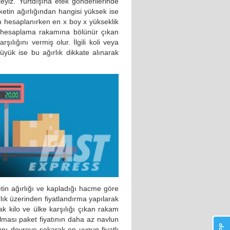
yiz. Yurtdışına etek gönderilerinde
etin ağırlığından hangisi yüksek ise
im hesaplanırken en x boy x yükseklik
im hesaplama rakamına bölünür çıkan
rşılığını vermiş olur. İlgili koli veya
 büyük ise bu ağırlık dikkate alınarak
tin ağırlığı ve kapladığı hacme göre
lık üzerinden fiyatlandırma yapılarak
ak kilo ve ülke karşılığı çıkan rakam
lması paket fiyatının daha az navlun
ını devreye sokarak en uygun fiyatlı