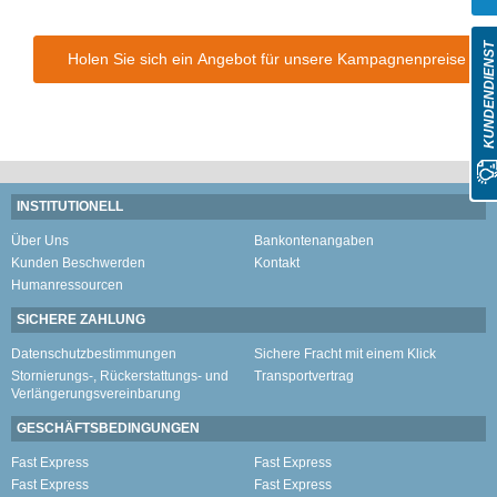
KUNDENDIENS
Holen Sie sich ein Angebot für unsere Kampagnenpreise
INSTITUTIONELL
Über Uns
Bankontenangaben
Kunden Beschwerden
Kontakt
Humanressourcen
SICHERE ZAHLUNG
Datenschutzbestimmungen
Sichere Fracht mit einem Klick
Stornierungs-, Rückerstattungs- und
Transportvertrag
Verlängerungsvereinbarung
GESCHÄFTSBEDINGUNGEN
Fast Express
Fast Express
Fast Express
Fast Express