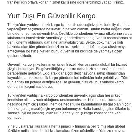
transferi için ortaya konan hizmet kalitesine göre tercihinizi yapabilirsiniz.
Yurt Dışı En Güvenilir Kargo
Türkiye’den yurtdışına hızlı kargo için tercih edeceğiniz şirketlerin fiyat tablolar
yapacağınız seçimlerde belirleyici bir etken olabilir. Bunun kadar değerli olan
bir diğer unsur ise güvenilirliktir. Özellikle gönderilerin Avrupa ülkelerine ya da
kıtalararası transferlerle Amerika’ya gönderilmesinde güvenlik aşamalarının n
denli önemli olduğunu daha net anlayabiliyoruz. Belge, doküman ve koli
bazında olan tüm gönderilerinizi en hızlı şekilde hedef noktaya ulaştırmayı
amaçlayan lojistik şirketleri bunu güvenilir bir biçimde de yapmaya özen
göstermektedir.
Güvenilir kargo şirketlerinin en önemli özellikleri arasında global bir hizmet
çizgisi bulunuyor. Bu güvenilirliğin yanı sıra daha hızlı bir transfer sürecini
beraberinde getiriyor. Ek olarak daha çok destinasyona sahip olmasından
kaynaklı olarak ekonomik kargo gönderimleri mümkün hale gelebiliyor. Tüm
bunları tek bir potada erittiğimizde ise güvenli, hızlı ve ucuz yurtdışı kargo
gönderimi kaçınılmaz oluyor.
Türkiye’den yurtdışına kargo gönderirken güvenlik açısından her şirketin
kendisine ait mevzuatı olduğunu unutmamalısınız. Hali hazırda kanunlar
nezdinde hem çıkış ülkesi, hem de hedef ülke kanunlarında illegal olan hiçbir
ürün kargo taşımacılığı için uygun bulunmuyor. Hatta transit geçilen ülkeler içi
sakıncalı ya da yasadışı olan ürünler de yurtdışı kargo konseptinde kabul
görmüyor.
Yine uluslararası kurallarla her taşımacılık firmasına belirtilmiş olan global
tüzükler neticesinde belirli kısıtlamalara özen gösteriliyor. Yalnızca mevcut