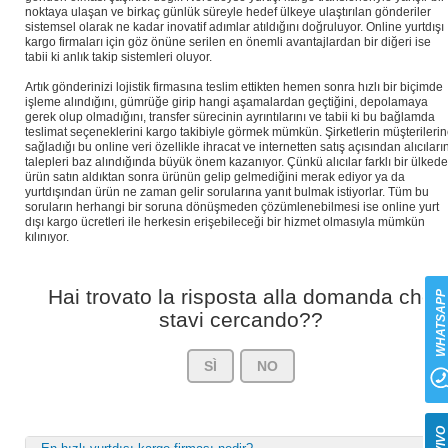
noktaya ulaşan ve birkaç günlük süreyle hedef ülkeye ulaştırılan gönderiler
sistemsel olarak ne kadar inovatif adımlar atıldığını doğruluyor. Online yurtdışı
kargo firmaları için göz önüne serilen en önemli avantajlardan bir diğeri ise
tabii ki anlık takip sistemleri oluyor.
Artık gönderinizi lojistik firmasına teslim ettikten hemen sonra hızlı bir biçimde
işleme alındığını, gümrüğe girip hangi aşamalardan geçtiğini, depolamaya
gerek olup olmadığını, transfer sürecinin ayrıntılarını ve tabii ki bu bağlamda
teslimat seçeneklerini kargo takibiyle görmek mümkün. Şirketlerin müşterileri
sağladığı bu online veri özellikle ihracat ve internetten satış açısından alıcıları
talepleri baz alındığında büyük önem kazanıyor. Çünkü alıcılar farklı bir ülked
ürün satın aldıktan sonra ürünün gelip gelmediğini merak ediyor ya da
yurtdışından ürün ne zaman gelir sorularına yanıt bulmak istiyorlar. Tüm bu
soruların herhangi bir soruna dönüşmeden çözümlenebilmesi ise online yurt
dışı kargo ücretleri ile herkesin erişebileceği bir hizmet olmasıyla mümkün
kılınıyor.
Hai trovato la risposta alla domanda che
WHATSAP
stavi cercando??
SÌ
NO