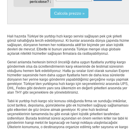
pericolose?
Calcola prezzo
Hali hazırda Türkiye’de yurtdışı hızlı kargo servisi sağlayan pek çok şirketi
gönül rahatlığıyla tercih edebiliyoruz. Ki bunlar arasında dünya çapında hizme
sağlayan, dünyanın hemen her noktasında aktif bir biçimde yer alan lojistik
devleri de mevcut. Elbette ki bunun yanında Türkiye menşei olup globale
açılarak nitelikli hizmetler sağlayan firmalara da rastlayabiliyoruz.
Genel anlamda herkesin birincil önceliği daha uygun fiyatlarla yurtdışı kargo
göndermek olsa da ücretlendirmenin karşı ekseninde de teslimat süresinin
olduğunu hemen fark edebiliyoruz. Hatta şu sıralar özel olarak sunulan Expre
hizmetler sayesinde hem daha uygun fiyatlarla hem de daha kısa sürelerde
dünyanın her yerine kargo gönderimi yapabildiğimiz gerçeğine vurgu yapmak
gerekiyor. Türkiye’den yurtdışına hızlı kargo için seçenekleriniz arasında UPS,
DHL, Fedex gibi devlerin yanı sıra ülkemizin en değerli şirketleri arasında yer
alan THY gibi seçeneklere de yönelebilirsiniz.
Tabii ki yurtdışı hızlı kargo söz konusu olduğunda firma ve sunduğu imkânlar,
ücret tarifesi, depolama, gümrükleme gibi ek hizmetleri sağlayıp sağlamaması
gibi etkenleri de göz önüne almak gerekiyor. Ki yine hızlı teslimat
seçeneklerinin tamamında bu gibi evrak işleri lojistik şirketleri tarafından
üstleniliyor. Burada teslimat süresi açısından en önem verilen kriter ise tabii ki
gönderinin hangi metot ile taşınacağı ve hangi noktaya ulaştırılacağıdır.
Ülkelerin konumuna, o destinasyona organize edilmiş sefer sayısına ve kargo