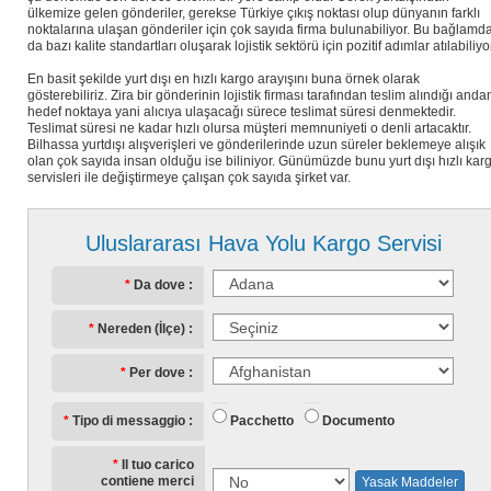
ülkemize gelen gönderiler, gerekse Türkiye çıkış noktası olup dünyanın farklı
noktalarına ulaşan gönderiler için çok sayıda firma bulunabiliyor. Bu bağlamd
da bazı kalite standartları oluşarak lojistik sektörü için pozitif adımlar atılabiliyo
En basit şekilde yurt dışı en hızlı kargo arayışını buna örnek olarak
gösterebiliriz. Zira bir gönderinin lojistik firması tarafından teslim alındığı anda
hedef noktaya yani alıcıya ulaşacağı sürece teslimat süresi denmektedir.
Teslimat süresi ne kadar hızlı olursa müşteri memnuniyeti o denli artacaktır.
Bilhassa yurtdışı alışverişleri ve gönderilerinde uzun süreler beklemeye alışık
olan çok sayıda insan olduğu ise biliniyor. Günümüzde bunu yurt dışı hızlı kar
servisleri ile değiştirmeye çalışan çok sayıda şirket var.
Uluslararası Hava Yolu Kargo Servisi
Da dove
Nereden (İlçe)
Per dove
Pacchetto
Documento
Tipo di messaggio
Il tuo carico
contiene merci
Yasak Maddeler