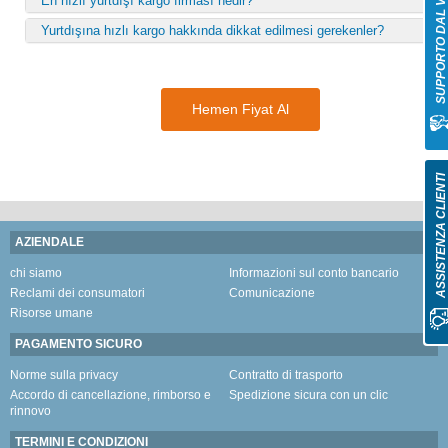
SUPPORTO DAL VIV
En hızlı yurtdışı kargo firması nedir?
Yurtdışına hızlı kargo hakkında dikkat edilmesi gerekenler?
Hemen Fiyat Al
ASSISTENZA CLIENT
AZIENDALE
chi siamo
Informazioni sul conto bancario
Reclami dei consumatori
Comunicazione
Risorse umane
PAGAMENTO SICURO
Norme sulla privacy
Contratto di trasporto
Accordo di cancellazione, rimborso e
Spedizione sicura con un clic
rinnovo
TERMINI E CONDIZIONI