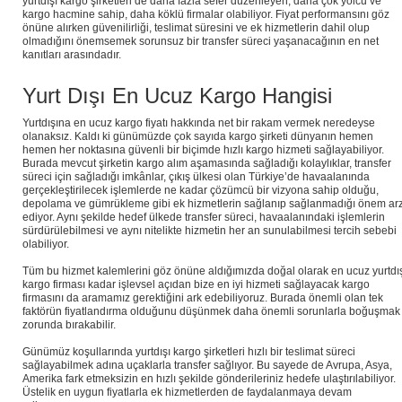
yurtdışı kargo şirketleri de daha fazla sefer düzenleyen, daha çok yolcu ve
kargo hacmine sahip, daha köklü firmalar olabiliyor. Fiyat performansını göz
önüne alırken güvenilirliği, teslimat süresini ve ek hizmetlerin dahil olup
olmadığını önemsemek sorunsuz bir transfer süreci yaşanacağının en net
kanıtları arasındadır.
Yurt Dışı En Ucuz Kargo Hangisi
Yurtdışına en ucuz kargo fiyatı hakkında net bir rakam vermek neredeyse
olanaksız. Kaldı ki günümüzde çok sayıda kargo şirketi dünyanın hemen
hemen her noktasına güvenli bir biçimde hızlı kargo hizmeti sağlayabiliyor.
Burada mevcut şirketin kargo alım aşamasında sağladığı kolaylıklar, transfer
süreci için sağladığı imkânlar, çıkış ülkesi olan Türkiye’de havaalanında
gerçekleştirilecek işlemlerde ne kadar çözümcü bir vizyona sahip olduğu,
depolama ve gümrükleme gibi ek hizmetlerin sağlanıp sağlanmadığı önem ar
ediyor. Aynı şekilde hedef ülkede transfer süreci, havaalanındaki işlemlerin
sürdürülebilmesi ve aynı nitelikte hizmetin her an sunulabilmesi tercih sebebi
olabiliyor.
Tüm bu hizmet kalemlerini göz önüne aldığımızda doğal olarak en ucuz yurtdı
kargo firması kadar işlevsel açıdan bize en iyi hizmeti sağlayacak kargo
firmasını da aramamız gerektiğini ark edebiliyoruz. Burada önemli olan tek
faktörün fiyatlandırma olduğunu düşünmek daha önemli sorunlarla boğuşmak
zorunda bırakabilir.
Günümüz koşullarında yurtdışı kargo şirketleri hızlı bir teslimat süreci
sağlayabilmek adına uçaklarla transfer sağlıyor. Bu sayede de Avrupa, Asya,
Amerika fark etmeksizin en hızlı şekilde gönderileriniz hedefe ulaştırılabiliyor.
Üstelik en uygun fiyatlarla ek hizmetlerden de faydalanmaya devam