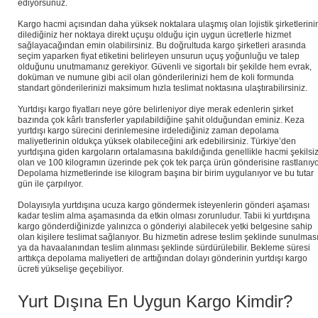
ediyorsunuz.
Kargo hacmi açısından daha yüksek noktalara ulaşmış olan lojistik şirketlerini
dilediğiniz her noktaya direkt uçuşu olduğu için uygun ücretlerle hizmet
sağlayacağından emin olabilirsiniz. Bu doğrultuda kargo şirketleri arasında
seçim yaparken fiyat etiketini belirleyen unsurun uçuş yoğunluğu ve talep
olduğunu unutmamanız gerekiyor. Güvenli ve sigortalı bir şekilde hem evrak,
doküman ve numune gibi acil olan gönderilerinizi hem de koli formunda
standart gönderilerinizi maksimum hızla teslimat noktasına ulaştırabilirsiniz.
Yurtdışı kargo fiyatları neye göre belirleniyor diye merak edenlerin şirket
bazında çok kârlı transferler yapılabildiğine şahit olduğundan eminiz. Keza
yurtdışı kargo sürecini derinlemesine irdelediğiniz zaman depolama
maliyetlerinin oldukça yüksek olabileceğini ark edebilirsiniz. Türkiye’den
yurtdışına giden kargoların ortalamasına bakıldığında genellikle hacmi şekilsi
olan ve 100 kilogramın üzerinde pek çok tek parça ürün gönderisine rastlanıyo
Depolama hizmetlerinde ise kilogram başına bir birim uygulanıyor ve bu tutar
gün ile çarpılıyor.
Dolayısıyla yurtdışına ucuza kargo göndermek isteyenlerin gönderi aşaması
kadar teslim alma aşamasında da etkin olması zorunludur. Tabii ki yurtdışına
kargo gönderdiğinizde yalınızca o gönderiyi alabilecek yetki belgesine sahip
olan kişilere teslimat sağlanıyor. Bu hizmetin adrese teslim şeklinde sunulmas
ya da havaalanından teslim alınması şeklinde sürdürülebilir. Bekleme süresi
arttıkça depolama maliyetleri de arttığından dolayı gönderinin yurtdışı kargo
ücreti yükselişe geçebiliyor.
Yurt Dışına En Uygun Kargo Kimdir?