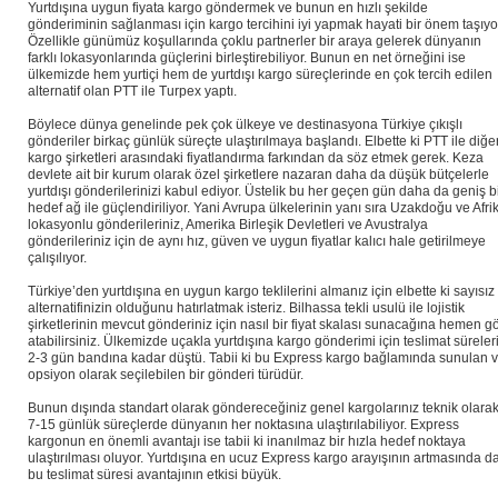
Yurtdışına uygun fiyata kargo göndermek ve bunun en hızlı şekilde
gönderiminin sağlanması için kargo tercihini iyi yapmak hayati bir önem taşıyo
Özellikle günümüz koşullarında çoklu partnerler bir araya gelerek dünyanın
farklı lokasyonlarında güçlerini birleştirebiliyor. Bunun en net örneğini ise
ülkemizde hem yurtiçi hem de yurtdışı kargo süreçlerinde en çok tercih edilen
alternatif olan PTT ile Turpex yaptı.
Böylece dünya genelinde pek çok ülkeye ve destinasyona Türkiye çıkışlı
gönderiler birkaç günlük süreçte ulaştırılmaya başlandı. Elbette ki PTT ile diğe
kargo şirketleri arasındaki fiyatlandırma farkından da söz etmek gerek. Keza
devlete ait bir kurum olarak özel şirketlere nazaran daha da düşük bütçelerle
yurtdışı gönderilerinizi kabul ediyor. Üstelik bu her geçen gün daha da geniş b
hedef ağ ile güçlendiriliyor. Yani Avrupa ülkelerinin yanı sıra Uzakdoğu ve Afri
lokasyonlu gönderileriniz, Amerika Birleşik Devletleri ve Avustralya
gönderileriniz için de aynı hız, güven ve uygun fiyatlar kalıcı hale getirilmeye
çalışılıyor.
Türkiye’den yurtdışına en uygun kargo teklilerini almanız için elbette ki sayısız
alternatifinizin olduğunu hatırlatmak isteriz. Bilhassa tekli usulü ile lojistik
şirketlerinin mevcut gönderiniz için nasıl bir fiyat skalası sunacağına hemen g
atabilirsiniz. Ülkemizde uçakla yurtdışına kargo gönderimi için teslimat süreler
2-3 gün bandına kadar düştü. Tabii ki bu Express kargo bağlamında sunulan 
opsiyon olarak seçilebilen bir gönderi türüdür.
Bunun dışında standart olarak göndereceğiniz genel kargolarınız teknik olara
7-15 günlük süreçlerde dünyanın her noktasına ulaştırılabiliyor. Express
kargonun en önemli avantajı ise tabii ki inanılmaz bir hızla hedef noktaya
ulaştırılması oluyor. Yurtdışına en ucuz Express kargo arayışının artmasında d
bu teslimat süresi avantajının etkisi büyük.