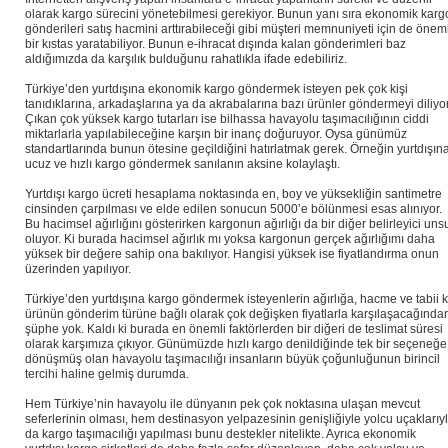
olarak kargo sürecini yönetebilmesi gerekiyor. Bunun yanı sıra ekonomik karg
gönderileri satış hacmini arttırabileceği gibi müşteri memnuniyeti için de öneml
bir kıstas yaratabiliyor. Bunun e-ihracat dışında kalan gönderimleri baz
aldığımızda da karşılık bulduğunu rahatlıkla ifade edebiliriz.
Türkiye’den yurtdışına ekonomik kargo göndermek isteyen pek çok kişi
tanıdıklarına, arkadaşlarına ya da akrabalarına bazı ürünler göndermeyi diliyor
Çıkan çok yüksek kargo tutarları ise bilhassa havayolu taşımacılığının ciddi
miktarlarla yapılabileceğine karşın bir inanç doğuruyor. Oysa günümüz
standartlarında bunun ötesine geçildiğini hatırlatmak gerek. Örneğin yurtdışın
ucuz ve hızlı kargo göndermek sanılanın aksine kolaylaştı.
Yurtdışı kargo ücreti hesaplama noktasında en, boy ve yüksekliğin santimetre
cinsinden çarpılması ve elde edilen sonucun 5000’e bölünmesi esas alınıyor.
Bu hacimsel ağırlığını gösterirken kargonun ağırlığı da bir diğer belirleyici uns
oluyor. Ki burada hacimsel ağırlık mı yoksa kargonun gerçek ağırlığımı daha
yüksek bir değere sahip ona bakılıyor. Hangisi yüksek ise fiyatlandırma onun
üzerinden yapılıyor.
Türkiye’den yurtdışına kargo göndermek isteyenlerin ağırlığa, hacme ve tabii k
ürünün gönderim türüne bağlı olarak çok değişken fiyatlarla karşılaşacağında
şüphe yok. Kaldı ki burada en önemli faktörlerden bir diğeri de teslimat süresi
olarak karşımıza çıkıyor. Günümüzde hızlı kargo denildiğinde tek bir seçeneğe
dönüşmüş olan havayolu taşımacılığı insanların büyük çoğunluğunun birincil
tercihi haline gelmiş durumda.
Hem Türkiye’nin havayolu ile dünyanın pek çok noktasına ulaşan mevcut
seferlerinin olması, hem destinasyon yelpazesinin genişliğiyle yolcu uçaklarıy
da kargo taşımacılığı yapılması bunu destekler nitelikte. Ayrıca ekonomik