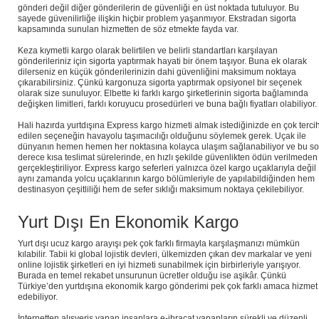
gönderi değil diğer gönderilerin de güvenliği en üst noktada tutuluyor. Bu
sayede güvenilirliğe ilişkin hiçbir problem yaşanmıyor. Ekstradan sigorta
kapsamında sunulan hizmetten de söz etmekte fayda var.
Keza kıymetli kargo olarak belirtilen ve belirli standartları karşılayan
gönderileriniz için sigorta yaptırmak hayati bir önem taşıyor. Buna ek olarak
dilerseniz en küçük gönderilerinizin dahi güvenliğini maksimum noktaya
çıkarabilirsiniz. Çünkü kargonuza sigorta yaptırmak opsiyonel bir seçenek
olarak size sunuluyor. Elbette ki farklı kargo şirketlerinin sigorta bağlamında
değişken limitleri, farklı koruyucu prosedürleri ve buna bağlı fiyatları olabiliyor.
Hali hazırda yurtdışına Express kargo hizmeti almak istediğinizde en çok terci
edilen seçeneğin havayolu taşımacılığı olduğunu söylemek gerek. Uçak ile
dünyanın hemen hemen her noktasına kolayca ulaşım sağlanabiliyor ve bu s
derece kısa teslimat sürelerinde, en hızlı şekilde güvenlikten ödün verilmeden
gerçekleştiriliyor. Express kargo seferleri yalnızca özel kargo uçaklarıyla değil
aynı zamanda yolcu uçaklarının kargo bölümleriyle de yapılabildiğinden hem
destinasyon çeşitliliği hem de sefer sıklığı maksimum noktaya çekilebiliyor.
Yurt Dışı En Ekonomik Kargo
Yurt dışı ucuz kargo arayışı pek çok farklı firmayla karşılaşmanızı mümkün
kılabilir. Tabii ki global lojistik devleri, ülkemizden çıkan dev markalar ve yeni
online lojistik şirketleri en iyi hizmeti sunabilmek için birbirleriyle yarışıyor.
Burada en temel rekabet unsurunun ücretler olduğu ise aşikâr. Çünkü
Türkiye’den yurtdışına ekonomik kargo gönderimi pek çok farklı amaca hizmet
edebiliyor.
İnternetten alışveriş yapan insanlara e-ihracat yapanların sürekli ve düzenli