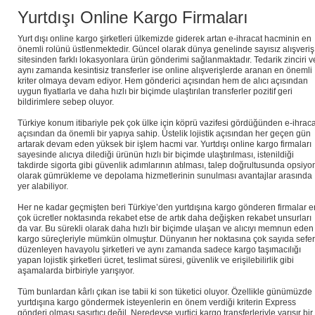
Yurtdışı Online Kargo Firmaları
Yurt dışı online kargo şirketleri ülkemizde giderek artan e-ihracat hacminin en
önemli rolünü üstlenmektedir. Güncel olarak dünya genelinde sayısız alışveriş
sitesinden farklı lokasyonlara ürün gönderimi sağlanmaktadır. Tedarik zinciri v
aynı zamanda kesintisiz transferler ise online alışverişlerde aranan en önemli
kriter olmaya devam ediyor. Hem gönderici açısından hem de alıcı açısından
uygun fiyatlarla ve daha hızlı bir biçimde ulaştırılan transferler pozitif geri
bildirimlere sebep oluyor.
Türkiye konum itibariyle pek çok ülke için köprü vazifesi gördüğünden e-ihraca
açısından da önemli bir yapıya sahip. Üstelik lojistik açısından her geçen gün
artarak devam eden yüksek bir işlem hacmi var. Yurtdışı online kargo firmaları
sayesinde alıcıya dilediği ürünün hızlı bir biçimde ulaştırılması, istenildiği
takdirde sigorta gibi güvenlik adımlarının atılması, talep doğrultusunda opsiyo
olarak gümrükleme ve depolama hizmetlerinin sunulması avantajlar arasında
yer alabiliyor.
Her ne kadar geçmişten beri Türkiye’den yurtdışına kargo gönderen firmalar e
çok ücretler noktasında rekabet etse de artık daha değişken rekabet unsurları
da var. Bu sürekli olarak daha hızlı bir biçimde ulaşan ve alıcıyı memnun eden
kargo süreçleriyle mümkün olmuştur. Dünyanın her noktasına çok sayıda sefer
düzenleyen havayolu şirketleri ve aynı zamanda sadece kargo taşımacılığı
yapan lojistik şirketleri ücret, teslimat süresi, güvenlik ve erişilebilirlik gibi
aşamalarda birbiriyle yarışıyor.
Tüm bunlardan kârlı çıkan ise tabii ki son tüketici oluyor. Özellikle günümüzde
yurtdışına kargo göndermek isteyenlerin en önem verdiği kriterin Express
gönderi olması şaşırtıcı değil. Neredeyse yurtiçi kargo transferleriyle yarışır bir