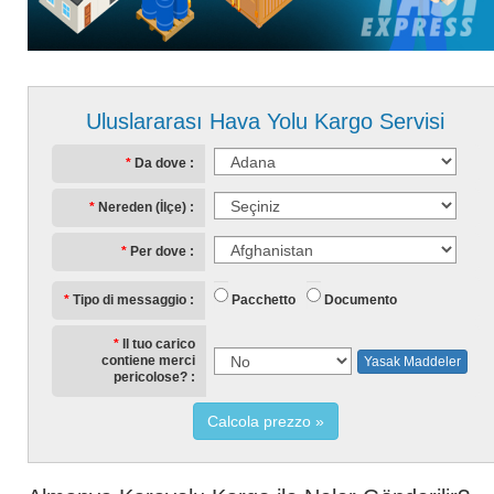
Uluslararası Hava Yolu Kargo Servisi
Da dove
Nereden (İlçe)
Per dove
Pacchetto
Documento
Tipo di messaggio
Il tuo carico
contiene merci
Yasak Maddeler
pericolose?
Calcola prezzo