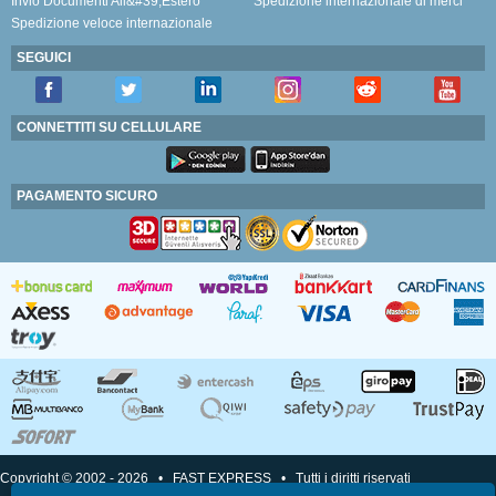
Invio Documenti All&#39;Estero
Spedizione internazionale di merci
Spedizione veloce internazionale
SEGUICI
CONNETTITI SU CELLULARE
PAGAMENTO SICURO
Copyright © 2002 - 2026 • FAST EXPRESS • Tutti i diritti riservati