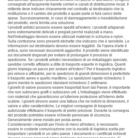
consegnati all'acquirente tramite corrieri e canali di distribuzione locali. Il
mittente deve indicare chiaramente nel contratto al destinatario che la
restituzione o il cambio del prodotto e quale parte si farà carico delle
spese. Successivamente, in caso di danneggiamento o insoddisfazione
del prodotto, verrà fornita una soluzione.
I prodotti artistici possono essere spediti all'estero. I prodotti artigianali
sono estremamente delicati e pregiati perché realizzati a mano.
Nell'imballaggio devono essere utilizzati materiali in schiuma e nylon.
Sulla confezione sono presenti etichette che indicano che è sensibile. Le
informazioni sul destinatario devono essere leggibili. Se l'opera d'arte è
antica, sono necessari documenti aggiuntivi. Il prodotto viene identificato
sui documenti doganali per evitare di prolungare il processo di
spedizione. Se i prodotti artistici necessitano di un imballaggio speciale,
sarebbe corretto affidarlo a ditte di trasporto esperte in logistica. Quanti
giorni impiega un pacco per andare all'estero? Per il trasporto logistico
più veloce e affidabile, per le spedizioni di grandi dimensioni è preferibile
il trasporto aereo e quello marittimo. Le spedizioni rapide richiedono 3
giorni mentre le spedizioni standard richiedono 2 settimane.
I gioielli di valore possono essere trasportati fuori dal Paese; è importante
che non subiscano graffi o subiscano urti. L'imballaggio viene effettuato
con materiali che garantiscono un'ulteriore protezione all'interno delle
scatole. I gioielli devono avere una fattura che ne indichi le dimensioni, il
valore e altre caratteristiche. Le migliori compagnie di trasporto
autorizzate effettuano il trasporto di pietre preziose. Durante la consegna
del prodotto potrebbe essere richiesto personale di sicurezza.
Generalmente viene inviato per posta aerea.
Considerando i requisiti per l'invio di merci all'estero, è necessario
essere in costante comunicazione con la società di logistica scelta per
trasportare i prodotti in un altro paese. I documenti e i certificati richiesti