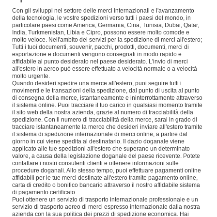
Con gli sviluppi nel settore delle merci internazionali e l'avanzamento
della tecnologia, le vostre spedizioni verso tutti i paesi del mondo, in
particolare paesi come America, Germania, Cina, Tunisia, Dubai, Qatar,
India, Turkmenistan, Libia e Cipro, possono essere molto comode e
molto veloce. Nell'ambito dei servizi per la spedizione di merci all'estero;
Tutti i tuoi documenti, souvenir, pacchi, prodotti, documenti, merci di
esportazione e documenti vengono consegnati in modo rapido e
affidabile al punto desiderato nel paese desiderato. L'invio di merci
all'estero in aereo può essere effettuato a velocità normale o a velocità
molto urgente.
Quando desideri spedire una merce all'estero, puoi seguire tutti i
movimenti e le transazioni della spedizione, dal punto di uscita al punto
di consegna della merce, istantaneamente e ininterrottamente attraverso
il sistema online. Puoi tracciare il tuo carico in qualsiasi momento tramite
il sito web della nostra azienda, grazie al numero di tracciabilità della
spedizione. Con il numero di tracciabilità della merce, sarai in grado di
tracciare istantaneamente la merce che desideri inviare all'estero tramite
il sistema di spedizione internazionale di merci online, a partire dal
giorno in cui viene spedita al destinatario. Il dazio doganale viene
applicato alle tue spedizioni all'estero che superano un determinato
valore, a causa della legislazione doganale del paese ricevente. Potete
contattare i nostri consulenti clienti e ottenere informazioni sulle
procedure doganali. Allo stesso tempo, puoi effettuare pagamenti online
affidabili per le tue merci destinate all'estero tramite pagamento online,
carta di credito o bonifico bancario attraverso il nostro affidabile sistema
di pagamento certificato.
Puoi ottenere un servizio di trasporto internazionale professionale e un
servizio di trasporto aereo di merci espresso internazionale dalla nostra
azienda con la sua politica dei prezzi di spedizione economica. Hai