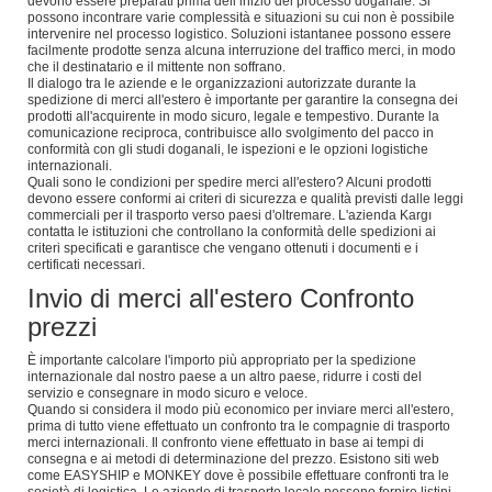
devono essere preparati prima dell’inizio del processo doganale. Si
possono incontrare varie complessità e situazioni su cui non è possibile
intervenire nel processo logistico. Soluzioni istantanee possono essere
facilmente prodotte senza alcuna interruzione del traffico merci, in modo
che il destinatario e il mittente non soffrano.
Il dialogo tra le aziende e le organizzazioni autorizzate durante la
spedizione di merci all'estero è importante per garantire la consegna dei
prodotti all'acquirente in modo sicuro, legale e tempestivo. Durante la
comunicazione reciproca, contribuisce allo svolgimento del pacco in
conformità con gli studi doganali, le ispezioni e le opzioni logistiche
internazionali.
Quali sono le condizioni per spedire merci all'estero? Alcuni prodotti
devono essere conformi ai criteri di sicurezza e qualità previsti dalle leggi
commerciali per il trasporto verso paesi d'oltremare. L'azienda Kargı
contatta le istituzioni che controllano la conformità delle spedizioni ai
criteri specificati e garantisce che vengano ottenuti i documenti e i
certificati necessari.
Invio di merci all'estero Confronto
prezzi
È importante calcolare l'importo più appropriato per la spedizione
internazionale dal nostro paese a un altro paese, ridurre i costi del
servizio e consegnare in modo sicuro e veloce.
Quando si considera il modo più economico per inviare merci all'estero,
prima di tutto viene effettuato un confronto tra le compagnie di trasporto
merci internazionali. Il confronto viene effettuato in base ai tempi di
consegna e ai metodi di determinazione del prezzo. Esistono siti web
come EASYSHIP e MONKEY dove è possibile effettuare confronti tra le