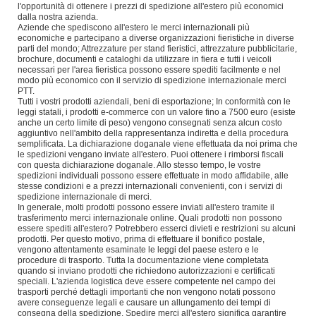
l'opportunità di ottenere i prezzi di spedizione all'estero più economici
dalla nostra azienda.
Aziende che spediscono all'estero le merci internazionali più
economiche e partecipano a diverse organizzazioni fieristiche in diverse
parti del mondo; Attrezzature per stand fieristici, attrezzature pubblicitarie,
brochure, documenti e cataloghi da utilizzare in fiera e tutti i veicoli
necessari per l'area fieristica possono essere spediti facilmente e nel
modo più economico con il servizio di spedizione internazionale merci
PTT.
Tutti i vostri prodotti aziendali, beni di esportazione; In conformità con le
leggi statali, i prodotti e-commerce con un valore fino a 7500 euro (esiste
anche un certo limite di peso) vengono consegnati senza alcun costo
aggiuntivo nell'ambito della rappresentanza indiretta e della procedura
semplificata. La dichiarazione doganale viene effettuata da noi prima che
le spedizioni vengano inviate all'estero. Puoi ottenere i rimborsi fiscali
con questa dichiarazione doganale. Allo stesso tempo, le vostre
spedizioni individuali possono essere effettuate in modo affidabile, alle
stesse condizioni e a prezzi internazionali convenienti, con i servizi di
spedizione internazionale di merci.
In generale, molti prodotti possono essere inviati all'estero tramite il
trasferimento merci internazionale online. Quali prodotti non possono
essere spediti all'estero? Potrebbero esserci divieti e restrizioni su alcuni
prodotti. Per questo motivo, prima di effettuare il bonifico postale,
vengono attentamente esaminate le leggi del paese estero e le
procedure di trasporto. Tutta la documentazione viene completata
quando si inviano prodotti che richiedono autorizzazioni e certificati
speciali. L'azienda logistica deve essere competente nel campo dei
trasporti perché dettagli importanti che non vengono notati possono
avere conseguenze legali e causare un allungamento dei tempi di
consegna della spedizione. Spedire merci all'estero significa garantire