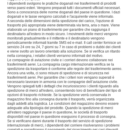
I dipendenti svolgono le pratiche doganali nei trasferimenti di prodotti
verso paesi esteri. Vengono preparati tutti i documenti ufficiali necessari.
Sono a conoscenza delle norme doganali del paese in questione. I dazi
doganali e le tasse vengono calcolati e l'acquirente viene informato.
A seconda delle dimensioni della spedizione del carico, l'opzione di
trasporto più appropriata viene determinata via terra, aria o mare. Viene
elaborato un piano di trasferimento per garantire che raggiunga il
destinatario all'estero in modo sicuro. I movimenti delle merci vengono
monitorati gradualmente e il mittente e il destinatario vengono
periodicamente informati tramite SMS ed e-mail. Il call center fornisce un
servizio 24 ore su 24, 7 giorni su 7 in caso di problemi o dubbi dei clienti
e viene svolto un lavoro orientato alla soluzione. Se si verifica un ritardo
nella consegna, i relativi clienti verranno informati del motivo.
Le compagnie di aviazione civile e i corrieri devono collaborare nei
trasferimenti aerei. La compagnia cargo internazionale verifica se la
spedizione da trasportare è conforme alle regole del trasferimento aereo.
Ancora una volta, ci sono misure di spedizione e di sicurezza nei
trasferimenti aerei. Per garantire che i criteri non vengano superati è
necessario lavorare in armonia con le compagnie dell’aviazione civile.
Vengono spiegati tutti i dettagli che incuriosiscono i clienti riguardo alla
spedizione di merci all'estero, consentendo loro di beneficiare del tipo di
opzioni di trasporto richieste. Se la spedizione verrà conservata in
magazzino fino alla consegna durante il trasporto, verrà organizzata
dagli addetti alla logistica. Le condizioni del magazzino devono essere
adeguate alla tipologia del prodotto. Quando la spedizione di merci
all'estero raggiunge il paese in questione, le società di trasporto
disponibili nel paese in questione eseguono il processo di consegna.
Se si verificano danni durante il trasporto del servizio di spedizione
internazionale di merci, i dipendenti del corriere risolveranno i problemi
correlati e garantiranno il pagamento del risarcimento nei casi rilevanti.