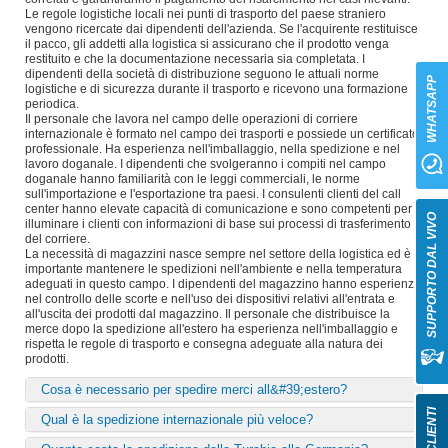
Le regole logistiche locali nei punti di trasporto del paese straniero
vengono ricercate dai dipendenti dell'azienda. Se l'acquirente restituisce
il pacco, gli addetti alla logistica si assicurano che il prodotto venga
restituito e che la documentazione necessaria sia completata. I
dipendenti della società di distribuzione seguono le attuali norme
WHATSAPP
logistiche e di sicurezza durante il trasporto e ricevono una formazione
periodica.
Il personale che lavora nel campo delle operazioni di corriere
internazionale è formato nel campo dei trasporti e possiede un certificato
professionale. Ha esperienza nell'imballaggio, nella spedizione e nel
lavoro doganale. I dipendenti che svolgeranno i compiti nel campo
doganale hanno familiarità con le leggi commerciali, le norme
sull'importazione e l'esportazione tra paesi. I consulenti clienti del call
center hanno elevate capacità di comunicazione e sono competenti per
SUPPORTO DAL VIVO
illuminare i clienti con informazioni di base sui processi di trasferimento
del corriere.
La necessità di magazzini nasce sempre nel settore della logistica ed è
importante mantenere le spedizioni nell'ambiente e nella temperatura
adeguati in questo campo. I dipendenti del magazzino hanno esperienza
nel controllo delle scorte e nell'uso dei dispositivi relativi all'entrata e
all'uscita dei prodotti dal magazzino. Il personale che distribuisce la
merce dopo la spedizione all'estero ha esperienza nell'imballaggio e
rispetta le regole di trasporto e consegna adeguate alla natura dei
prodotti.
Cosa è necessario per spedire merci all&#39;estero?
Qual è la spedizione internazionale più veloce?