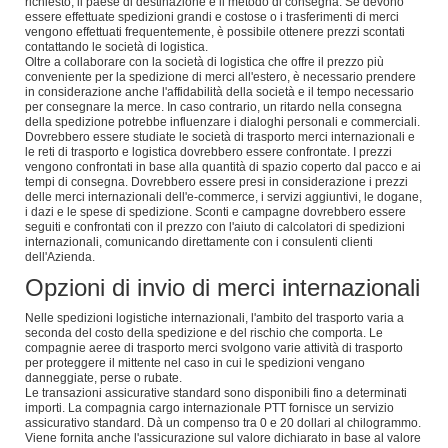
richiesto, il paese di destinazione e il metodo di consegna. Se devono
essere effettuate spedizioni grandi e costose o i trasferimenti di merci
vengono effettuati frequentemente, è possibile ottenere prezzi scontati
contattando le società di logistica.
Oltre a collaborare con la società di logistica che offre il prezzo più
conveniente per la spedizione di merci all'estero, è necessario prendere
in considerazione anche l'affidabilità della società e il tempo necessario
per consegnare la merce. In caso contrario, un ritardo nella consegna
della spedizione potrebbe influenzare i dialoghi personali e commerciali.
Dovrebbero essere studiate le società di trasporto merci internazionali e
le reti di trasporto e logistica dovrebbero essere confrontate. I prezzi
vengono confrontati in base alla quantità di spazio coperto dal pacco e ai
tempi di consegna. Dovrebbero essere presi in considerazione i prezzi
delle merci internazionali dell'e-commerce, i servizi aggiuntivi, le dogane,
i dazi e le spese di spedizione. Sconti e campagne dovrebbero essere
seguiti e confrontati con il prezzo con l'aiuto di calcolatori di spedizioni
internazionali, comunicando direttamente con i consulenti clienti
dell'Azienda.
Opzioni di invio di merci internazionali
Nelle spedizioni logistiche internazionali, l'ambito del trasporto varia a
seconda del costo della spedizione e del rischio che comporta. Le
compagnie aeree di trasporto merci svolgono varie attività di trasporto
per proteggere il mittente nel caso in cui le spedizioni vengano
danneggiate, perse o rubate.
Le transazioni assicurative standard sono disponibili fino a determinati
importi. La compagnia cargo internazionale PTT fornisce un servizio
assicurativo standard. Dà un compenso tra 0 e 20 dollari al chilogrammo.
Viene fornita anche l'assicurazione sul valore dichiarato in base al valore