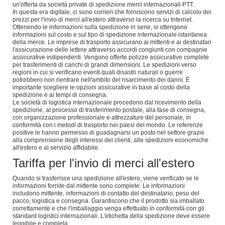
un'offerta da società private di spedizione merci internazionali PTT.
In questa era digitale, ci sono corrieri che forniscono servizi di calcolo dei
prezzi per l'invio di merci all'estero attraverso la ricerca su Internet.
Ottenendo le informazioni sulla spedizione in serie, si ottengono
informazioni sul costo e sul tipo di spedizione internazionale istantanea
della merce. Le imprese di trasporto assicurano ai mittenti e ai destinatari
l'assicurazione delle lettere attraverso accordi congiunti con compagnie
assicurative indipendenti. Vengono offerte polizze assicurative complete
per trasferimenti di carichi di grandi dimensioni. Le spedizioni verso
regioni in cui si verificano eventi quali disastri naturali o guerre
potrebbero non rientrare nell'ambito del risarcimento dei danni. È
importante scegliere le opzioni assicurative in base al costo della
spedizione e ai tempi di consegna.
Le società di logistica internazionale procedono dal ricevimento della
spedizione, al processo di trasferimento postale, alla fase di consegna,
con organizzazione professionale e attrezzature del personale, in
conformità con i metodi di trasporto nei paesi del mondo. Le referenze
positive le hanno permesso di guadagnarsi un posto nel settore grazie
alla comprensione degli interessi dei clienti, alle spedizioni economiche
all'estero e al servizio affidabile.
Tariffa per l'invio di merci all'estero
Quando si trasferisce una spedizione all'estero, viene verificato se le
informazioni fornite dal mittente sono complete. Le informazioni
includono mittente, informazioni di contatto del destinatario, peso del
pacco, logistica e consegna. Garantiscono che il prodotto sia imballato
correttamente e che l'imballaggio venga effettuato in conformità con gli
standard logistici internazionali. L'etichetta della spedizione deve essere
leggibile e completa.