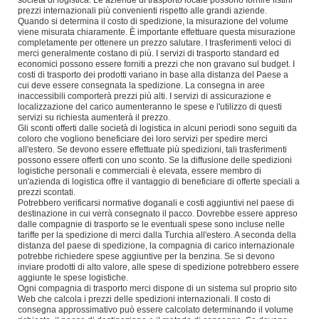
società di logistica. Le aziende di trasporto locale possono fornire listini
prezzi internazionali più convenienti rispetto alle grandi aziende.
Quando si determina il costo di spedizione, la misurazione del volume
viene misurata chiaramente. È importante effettuare questa misurazione
completamente per ottenere un prezzo salutare. I trasferimenti veloci di
merci generalmente costano di più. I servizi di trasporto standard ed
economici possono essere forniti a prezzi che non gravano sul budget. I
costi di trasporto dei prodotti variano in base alla distanza del Paese a
cui deve essere consegnata la spedizione. La consegna in aree
inaccessibili comporterà prezzi più alti. I servizi di assicurazione e
localizzazione del carico aumenteranno le spese e l'utilizzo di questi
servizi su richiesta aumenterà il prezzo.
Gli sconti offerti dalle società di logistica in alcuni periodi sono seguiti da
coloro che vogliono beneficiare dei loro servizi per spedire merci
all'estero. Se devono essere effettuate più spedizioni, tali trasferimenti
possono essere offerti con uno sconto. Se la diffusione delle spedizioni
logistiche personali e commerciali è elevata, essere membro di
un'azienda di logistica offre il vantaggio di beneficiare di offerte speciali a
prezzi scontati.
Potrebbero verificarsi normative doganali e costi aggiuntivi nel paese di
destinazione in cui verrà consegnato il pacco. Dovrebbe essere appreso
dalle compagnie di trasporto se le eventuali spese sono incluse nelle
tariffe per la spedizione di merci dalla Turchia all'estero. A seconda della
distanza del paese di spedizione, la compagnia di carico internazionale
potrebbe richiedere spese aggiuntive per la benzina. Se si devono
inviare prodotti di alto valore, alle spese di spedizione potrebbero essere
aggiunte le spese logistiche.
Ogni compagnia di trasporto merci dispone di un sistema sul proprio sito
Web che calcola i prezzi delle spedizioni internazionali. Il costo di
consegna approssimativo può essere calcolato determinando il volume