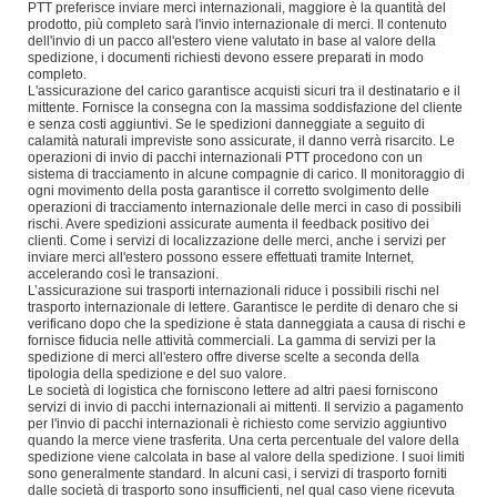
PTT preferisce inviare merci internazionali, maggiore è la quantità del
prodotto, più completo sarà l'invio internazionale di merci. Il contenuto
dell'invio di un pacco all'estero viene valutato in base al valore della
spedizione, i documenti richiesti devono essere preparati in modo
completo.
L'assicurazione del carico garantisce acquisti sicuri tra il destinatario e il
mittente. Fornisce la consegna con la massima soddisfazione del cliente
e senza costi aggiuntivi. Se le spedizioni danneggiate a seguito di
calamità naturali impreviste sono assicurate, il danno verrà risarcito. Le
operazioni di invio di pacchi internazionali PTT procedono con un
sistema di tracciamento in alcune compagnie di carico. Il monitoraggio di
ogni movimento della posta garantisce il corretto svolgimento delle
operazioni di tracciamento internazionale delle merci in caso di possibili
rischi. Avere spedizioni assicurate aumenta il feedback positivo dei
clienti. Come i servizi di localizzazione delle merci, anche i servizi per
inviare merci all'estero possono essere effettuati tramite Internet,
accelerando così le transazioni.
L’assicurazione sui trasporti internazionali riduce i possibili rischi nel
trasporto internazionale di lettere. Garantisce le perdite di denaro che si
verificano dopo che la spedizione è stata danneggiata a causa di rischi e
fornisce fiducia nelle attività commerciali. La gamma di servizi per la
spedizione di merci all'estero offre diverse scelte a seconda della
tipologia della spedizione e del suo valore.
Le società di logistica che forniscono lettere ad altri paesi forniscono
servizi di invio di pacchi internazionali ai mittenti. Il servizio a pagamento
per l'invio di pacchi internazionali è richiesto come servizio aggiuntivo
quando la merce viene trasferita. Una certa percentuale del valore della
spedizione viene calcolata in base al valore della spedizione. I suoi limiti
sono generalmente standard. In alcuni casi, i servizi di trasporto forniti
dalle società di trasporto sono insufficienti, nel qual caso viene ricevuta