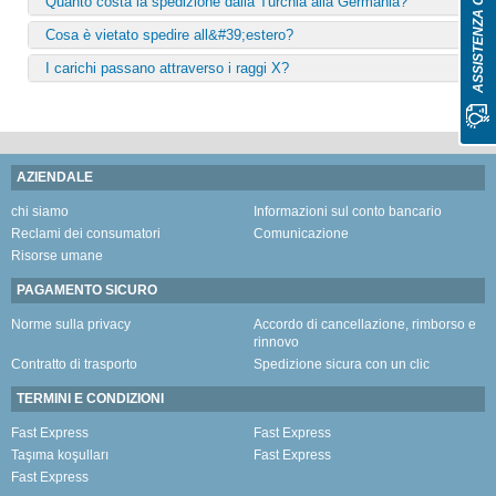
ASSISTENZA CLIENTI
Quanto costa la spedizione dalla Turchia alla Germania?
Cosa è vietato spedire all&#39;estero?
I carichi passano attraverso i raggi X?
AZIENDALE
chi siamo
Informazioni sul conto bancario
Reclami dei consumatori
Comunicazione
Risorse umane
PAGAMENTO SICURO
Norme sulla privacy
Accordo di cancellazione, rimborso e
rinnovo
Contratto di trasporto
Spedizione sicura con un clic
TERMINI E CONDIZIONI
Fast Express
Fast Express
Taşıma koşulları
Fast Express
Fast Express