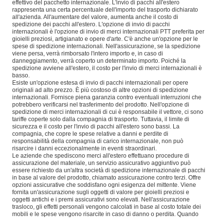
effettivo del pacchetto internazionale. L'invio di pacchi all'estero
rappresenta una certa percentuale dell'importo del trasporto dichiarato
all'azienda. All'aumentare del valore, aumenta anche il costo di
spedizione dei pacchi all'estero. L'opzione di invio di pacchi
internazionali è l'opzione di invio di merci internazionali PTT preferita per
gioielli preziosi, artigianato e opere d'arte. C'è anche un'opzione per le
spese di spedizione internazionali. Nell'assicurazione, se la spedizione
viene persa, verrà rimborsato l'intero importo e, in caso di
danneggiamento, verrà coperto un determinato importo. Poiché la
spedizione avviene all'estero, il costo per l'invio di merci internazionali è
basso.
Esiste un'opzione estesa di invio di pacchi internazionali per opere
originali ad alto prezzo. È più costoso di altre opzioni di spedizione
internazionali. Fornisce piena garanzia contro eventuali interruzioni che
potrebbero verificarsi nel trasferimento del prodotto. Nell'opzione di
spedizione di merci internazionali di cui è responsabile il vettore, ci sono
tariffe coperte solo dalla compagnia di trasporto. Tuttavia, il limite di
sicurezza e il costo per l'invio di pacchi all'estero sono bassi. La
compagnia, che copre le spese relative a danni e perdite di
responsabilità della compagnia di carico internazionale, non può
risarcire i danni eccezionalmente in eventi straordinari.
Le aziende che spediscono merci all'estero effettuano procedure di
assicurazione del materiale, un servizio assicurativo aggiuntivo può
essere richiesto da un'altra società di spedizione internazionale di pacchi
in base al valore del prodotto, chiamato assicurazione contro terzi. Offre
opzioni assicurative che soddisfano ogni esigenza del mittente. Viene
fornita un'assicurazione sugli oggetti di valore per gioielli preziosi e
oggetti antichi e i premi assicurativi sono elevati. Nell'assicurazione
trasloco, gli effetti personali vengono calcolati in base al costo totale dei
mobili e le spese vengono risarcite in caso di danno o perdita. Quando