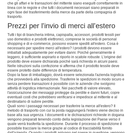
che gli affari e le transazioni del mittente siano eseguiti correttamente in
linea con le regole e che tutti i documenti necessari siano preparati in
ogni fase del trasferimento della merce da parte della compagnia di
trasporto.
Prezzi per l'invio di merci all'estero
Tutti i tipi di biancheria intima, capispalla, accessori, prodotti tessili per
uso domestico e prodotti elettronici, comprese le società di personal
shopping e di e-commerce, possono essere spediti all'estero. Cosa è
necessario per spedire merci all'estero? I prodotti devono essere
imballati adeguatamente per evitare danni. Poiché generalmente è
leggero, è sufficiente aspirarlo e riporlo in scatole robuste. L'origine del
prodotto deve essere dichiarata poiché sarà richiesta in alcuni paesi.
Nelle istruzioni sulla confezione si afferma che il prodotto tessile deve
essere protetto dalle differenze di temperatura.
Dopo la fase di imballaggio, dovrà essere selezionata l'azienda logistica
che provvederà alla spedizione. Trasferire le spedizioni in modo sicuro e
senza perdere transazioni è possibile con le aziende che svolgono
attività di logistica internazionale. Nei pacchetti di valore elevato,
l'assicurazione dei messaggi protegge da perdite e danni futuri, copre
eventuali costi che potrebbero verificarsi e impedisce al mittente e al
destinatario di subire perdite.
Quali sono i passaggi necessari per trasferire la merce all'estero? Il
metodo di trasporto con cui la posta raggiungerà l'estero viene deciso in
base alla sua urgenza. I documenti e le dichiarazioni richieste in dogana
vengono preparati tenendo conto della legislazione del Paese verso il
quale verrà trasferita la spedizione. Durante il processo di spedizione è
possibile tracciare la merce grazie al codice di tracciabilità fornito
dall'azienda. Quando i prodotti arrivano nel paese in questione, vengono