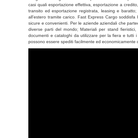
casi quali esportazione effettiva, esportazione a credi
transito ed esportazione registrata, leasing e baratto;
all'estero tramite carico. Fast Express Cargo soddisfa 
sicure e convenienti. Per le aziende aziendali che parteci
diverse parti del mondo; Materiali per stand fieristici,
documenti e cataloghi da utilizzare per la fiera e tutti i 
possono essere spediti facilmente ed economicamente con