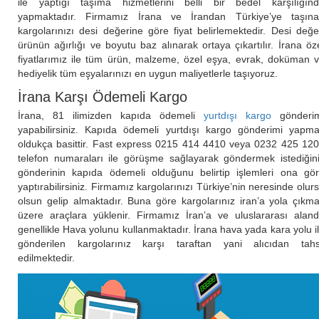
ile yaptığı taşıma hizmetlerini belli bir bedel karşılığın
yapmaktadır. Firmamız İrana ve İrandan Türkiye’ye taşın
kargolarınızı desi değerine göre fiyat belirlemektedir. Desi değe
ürünün ağırlığı ve boyutu baz alınarak ortaya çıkartılır. İrana öz
fiyatlarımız ile tüm ürün, malzeme, özel eşya, evrak, doküman 
hediyelik tüm eşyalarınızı en uygun maliyetlerle taşıyoruz.
İrana Karşı Ödemeli Kargo
İrana, 81 ilimizden kapıda ödemeli
yurtdışı kargo
gönderim
yapabilirsiniz. Kapıda ödemeli yurtdışı kargo gönderimi yapm
oldukça basittir. Fast express 0215 414 4410 veya 0232 425 12
telefon numaraları ile görüşme sağlayarak göndermek istediğin
gönderinin kapıda ödemeli olduğunu belirtip işlemleri ona gö
yaptırabilirsiniz. Firmamız kargolarınızı Türkiye’nin neresinde olur
olsun gelip almaktadır. Buna göre kargolarınız iran’a yola çıkm
üzere araçlara yüklenir. Firmamız İran’a ve uluslararası alan
genellikle Hava yolunu kullanmaktadır. İrana hava yada kara yolu i
gönderilen kargolarınız karşı taraftan yani alıcıdan tahs
edilmektedir.