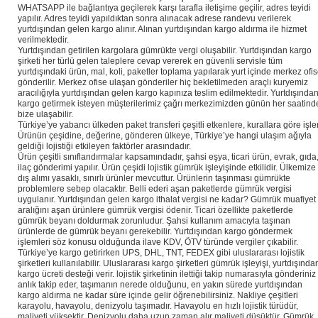
WHATSAPP ile bağlantıya geçilerek karşı tarafla iletişime geçilir, adres teyidi
yapılır. Adres teyidi yapıldıktan sonra alınacak adrese randevu verilerek
yurtdışından gelen kargo alınır. Alınan yurtdışından kargo aldırma ile hizmet
verilmektedir.
Yurtdışından getirilen kargolara gümrükte vergi oluşabilir. Yurtdışından kargo
şirketi her türlü gelen taleplere cevap vererek en güvenli servisle tüm
yurtdışındaki ürün, mal, koli, paketler toplama yapılarak yurt içinde merkez ofi
gönderilir. Merkez ofise ulaşan gönderiler hiç bekletilmeden araçlı kuryemiz
aracılığıyla yurtdışından gelen kargo kapınıza teslim edilmektedir. Yurtdışında
kargo getirmek isteyen müşterilerimiz çağrı merkezimizden günün her saatind
bize ulaşabilir.
Türkiye’ye yabancı ülkeden paket transferi çeşitli etkenlere, kurallara göre işler
Ürünün çeşidine, değerine, gönderen ülkeye, Türkiye’ye hangi ulaşım ağıyla
geldiği lojistiği etkileyen faktörler arasındadır.
Ürün çeşitli sınıflandırmalar kapsamındadır, şahsi eşya, ticari ürün, evrak, gıda
ilaç gönderimi yapılır. Ürün çeşidi lojistik gümrük işleyişinde etkilidir. Ülkemize
dış alımı yasaklı, sınırlı ürünler mevcuttur. Ürünlerin taşınması gümrükte
problemlere sebep olacaktır. Belli ederi aşan paketlerde gümrük vergisi
uygulanır. Yurtdışından gelen kargo ithalat vergisi ne kadar? Gümrük muafiyet
aralığını aşan ürünlere gümrük vergisi ödenir. Ticari özellikte paketlerde
gümrük beyanı doldurmak zorunludur. Şahsi kullanım amacıyla taşınan
ürünlerde de gümrük beyanı gerekebilir. Yurtdışından kargo göndermek
işlemleri söz konusu olduğunda ilave KDV, ÖTV türünde vergiler çıkabilir.
Türkiye’ye kargo getirirken UPS, DHL, TNT, FEDEX gibi uluslararası lojistik
şirketleri kullanılabilir. Uluslararası kargo şirketleri gümrük işleyişi, yurtdışında
kargo ücreti desteği verir. lojistik şirketinin ilettiği takip numarasıyla gönderiniz
anlık takip eder, taşımanın nerede olduğunu, en yakın sürede yurtdışından
kargo aldırma ne kadar süre içinde gelir öğrenebilirsiniz. Nakliye çeşitleri
karayolu, havayolu, denizyolu taşımadır. Havayolu en hızlı lojistik türüdür,
maliyeti yüksektir. Denizyolu daha uzun zaman alır maliyeti düşüktür. Gümrük