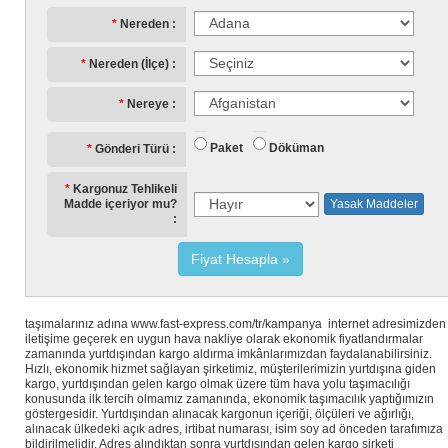
Nereden
Nereden (İlçe)
Nereye
Paket
Döküman
Gönderi Türü
Kargonuz Tehlikeli
Madde içeriyor mu?
Yasak Maddeler
Fiyat Hesapla
taşımalarınız adına www.fast-express.com/tr/kampanya internet adresimizden
iletişime geçerek en uygun hava nakliye olarak ekonomik fiyatlandırmalar
zamanında yurtdışından kargo aldırma imkânlarımızdan faydalanabilirsiniz.
Hızlı, ekonomik hizmet sağlayan şirketimiz, müşterilerimizin yurtdışına giden
kargo, yurtdışından gelen kargo olmak üzere tüm hava yolu taşımacılığı
konusunda ilk tercih olmamız zamanında, ekonomik taşımacılık yaptığımızın
göstergesidir. Yurtdışından alınacak kargonun içeriği, ölçüleri ve ağırlığı,
alınacak ülkedeki açık adres, irtibat numarası, isim soy ad önceden tarafımıza
bildirilmelidir. Adres alındıktan sonra yurtdışından gelen kargo şirketi