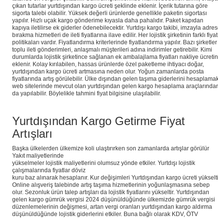
çıkan tutarlar yurtdışından kargo ücreti şeklinde eklenir. İçerik tutarına göre
sigorta talebi olabilir. Yüksek değerli ürünlerde genellikle paketin sigortası
yapılır. Hızlı uçak kargo gönderime kıyasla daha pahalıdır. Paket kapıdan
kapıya iletilirse ek giderler ödenebilecektir. Yurtdışı kargo takibi, imzayla adre
bırakma hizmetleri de ileti fiyatlarına ilave edilir. Her lojistik şirketinin farklı fiyat
politikaları vardır. Fiyatlandırma kriterlerinde fiyatlandırma yapılır. Bazı şirketler
toplu ileti gönderimleri, anlaşmalı müşterileri adına indirimler getirebilir. Kimi
durumlarda lojistik şirketince sağlanan ek ambalajlama fiyatları nakliye ücreti
eklenir. Kolay kırılabilen, hassas ürünlerde özel paketleme ihtiyacı doğar,
yurtdışından kargo ücreti artmasına neden olur. Yoğun zamanlarda posta
fiyatlarında artış görülebilir. Ülke dışından gelen taşıma giderlerini hesaplama
web sitelerinde mevcut olan yurtdışından gelen kargo hesaplama araçlarında
da yapılabilir. Böylelikle tahmini fiyat bilgisine ulaşılabilir.
Yurtdışından Kargo Getirme Fiyat
Artışları
Başka ülkelerden ülkemize koli ulaştırırken son zamanlarda artışlar görülür
Yakıt maliyetlerinde
yükselmeler lojistik maliyetlerini olumsuz yönde etkiler. Yurtdışı lojistik
çalışmalarında fiyatlar döviz
kuru baz alınarak hesaplanır. Kur değişimleri Yurtdışından kargo ücreti yükselti
Online alışveriş talebinde artış taşıma hizmetlerinin yoğunlaşmasına sebep
olur. Sezonluk ürün talep artışları da lojistik fiyatlarını yükseltir. Yurtdışından
gelen kargo gümrük vergisi 2024 düşünüldüğünde ülkemizde gümrük vergisi
düzenlemelerinin değişmesi, artan vergi oranları yurtdışından kargo aldırma
düşünüldüğünde lojistik giderlerini etkiler. Buna bağlı olarak KDV, ÖTV