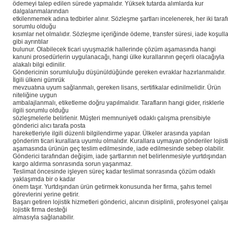
ödemeyi talep edilen sürede yapmalıdır. Yüksek tutarda alımlarda kur
dalgalanmalarından
etkilenmemek adına tedbirler alınır. Sözleşme şartları incelenerek, her iki taraf
sorumlu olduğu
kısımlar net olmalıdır. Sözleşme içeriğinde ödeme, transfer süresi, iade koşulla
gibi ayrıntılar
bulunur. Olabilecek ticari uyuşmazlık hallerinde çözüm aşamasında hangi
kanuni prosedürlerin uygulanacağı, hangi ülke kurallarının geçerli olacağıyla
alakalı bilgi edinilir.
Göndericinin sorumluluğu düşünüldüğünde gereken evraklar hazırlanmalıdır.
İlgili ülkeni gümrük
mevzuatına uyum sağlanmalı, gereken lisans, sertifikalar edinilmelidir. Ürün
niteliğine uygun
ambalajlanmalı, etiketleme doğru yapılmalıdır. Tarafların hangi gider, risklerle
ilgili sorumlu olduğu
sözleşmelerle belirlenir. Müşteri memnuniyeti odaklı çalışma prensibiyle
gönderici alıcı tarafa posta
hareketleriyle ilgili düzenli bilgilendirme yapar. Ülkeler arasında yapılan
gönderim ticari kurallara uyumlu olmalıdır. Kurallara uymayan gönderiler lojist
aşamasında ürünün geç teslim edilmesinde, iade edilmesinde sebep olabilir.
Gönderici tarafından değişim, iade şartlarının net belirlenmesiyle yurtdışından
kargo aldırma sonrasında sorun yaşanmaz.
Teslimat öncesinde işleyen süreç kadar teslimat sonrasında çözüm odaklı
yaklaşımda bir o kadar
önem taşır. Yurtdışından ürün getirmek konusunda her firma, şahıs temel
görevlerini yerine getirir.
Başarı getiren lojistik hizmetleri gönderici, alıcının disiplinli, profesyonel çalış
lojistik firma desteği
almasıyla sağlanabilir.