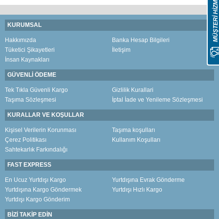
MÜŞTERİ HİZMETLER
KURUMSAL
Hakkımızda
Banka Hesap Bilgileri
Tüketici Şikayetleri
İletişim
İnsan Kaynakları
GÜVENLİ ÖDEME
Tek Tıkla Güvenli Kargo
Gizlilik Kurallari
Taşıma Sözleşmesi
İptal İade ve Yenileme Sözleşmesi
KURALLAR VE KOŞULLAR
Kişisel Verilerin Korunması
Taşıma koşulları
Çerez Politikası
Kullanım Koşulları
Sahtekarlık Farkındalığı
FAST EXPRESS
En Ucuz Yurtdışı Kargo
Yurtdışına Evrak Gönderme
Yurtdışına Kargo Göndermek
Yurtdışı Hızlı Kargo
Yurtdışı Kargo Gönderim
BİZİ TAKİP EDİN