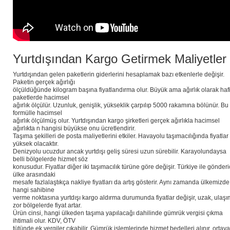
Yurtdışından Kargo Getirmek Maliyetler
Yurtdışından gelen paketlerin giderlerini hesaplamak bazı etkenlerle değişir.
Paketin gerçek ağırlığı
ölçüldüğünde kilogram başına fiyatlandırma olur. Büyük ama ağırlık olarak hafi
paketlerde hacimsel
ağırlık ölçülür. Uzunluk, genişlik, yükseklik çarpılıp 5000 rakamına bölünür. Bu
formülle hacimsel
ağırlık ölçülmüş olur. Yurtdışından kargo şirketleri gerçek ağırlıkla hacimsel
ağırlıkta n hangisi büyükse onu ücretlendirir.
Taşıma şekilleri de posta maliyetlerini etkiler. Havayolu taşımacılığında fiyatlar
yüksek olacaktır.
Denizyolu ucuzdur ancak yurtdışı geliş süresi uzun sürebilir. Karayolundaysa
belli bölgelerde hizmet söz
konusudur. Fiyatlar diğer iki taşımacılık türüne göre değişir. Türkiye ile gönderi
ülke arasındaki
mesafe fazlalaştıkça nakliye fiyatları da artış gösterir. Aynı zamanda ülkemizde
hangi sahibine
verme noktasına yurtdışı kargo aldırma durumunda fiyatlar değişir, uzak, ulaşı
zor bölgelerde fiyat artar.
Ürün cinsi, hangi ülkeden taşıma yapılacağı dahilinde gümrük vergisi çıkma
ihtimali olur. KDV, ÖTV
tütünde ek vergiler çıkabilir. Gümrük işlemlerinde hizmet bedelleri alınır, ortaya