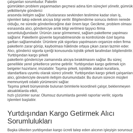
çalışanları sorumludur. Paketin
gümrükten problem yaşanmadan geçmesi adına tüm süreçleri yönetir, gümrük
yetkilileriyle gönderici
arasında iletişim sağlar. Uluslararası sevkinden teslimine kadar olan iş,
işlemleri takip ederek alıcıya bilgi verilir. Bilgilendirme sonucu iletinin nerede
olduğu, ne sürede gönderileceğine dair önem taşır. Gecikme, problem olması
esnasında alıcı, göndericiye anlık bilgi verilmesi taşıyıcı firma
sorumluluğundadır. Ürünün zarar görmemesi, sağlam paketleme yapılması
sağlanır. Paketlerin güvenle taşınabilmesinde ısı kontrolünde özel taşıma
şartları sağlanmalıdır. Ürünlere yük sigortası yapılmasını organize eden firma
paketlerin zarar görüp, kaybolması hâklinde ortaya çıkan zararı tazmin eder.
Alıcı, gönderici sigorta içeriği konusunda lojistik şirketi tarafından bilgilendirilir.
Yurtdışından kargo şirketi
paketlerin göndericiye zamanında alıcıya bırakılmasını sağlar. Bu süreç
genellikle yerel şirketlerce yerine getirilir. Yurtdışından kargo getirmek için
belgeler hazırlanır, imzalatılır. Taşıma şirketi, lojistikle alakalı kurallara,
standartlara uyumlu olarak süreci yönetir. Yurtdışından kargo şirketi çalışanları
alıcı, göndericiyle devamlı iletişim durumundadır. Bu durum sürecin müşteri
memnuniyeti odaklı yürümesini sağlar.
Taşıma şirketi bünyesinde bulunan birimlerle koordineli çalışır, beklenmeyen
aksaklıklarda etkili,
hızlı çözümler sunar. Olumsuz durumlarda gerekli raporlar verilir, sigorta
işlemleri başlatılır.
Yurtdışından Kargo Getirmek Alıcı
Sorumlulukları
Başka ülkeden yurtdışından kargo ücreti talep eden alıcının işleyişin sorunsuz