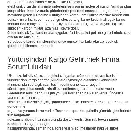
oranlarındaki değişmeler de özellikle lüks eşya,
elektronik ürün dış alımında giderlerin artmasına neden olmuştur. Yurtdışından
kargo şirketi kendi zorunlu giderlerinde personel maaşı, depo giderleri gibi
meydana gelen yükselme yurtdışından kargo ücreti yükselmesine neden olur.
Lojistik firma hizmetlerinde gelişmeler, yurtdışı kargo takip, hızlı uçak kargo
konularında maliyetlerin artması fiyatları da artırır. Çevreye duyarlı lojistik
şirketleri karbon miktarı azalması, çevre dostu
önlemlerle ek fiyatlandırmalar uygular. Yurtdışı paket getirme giderlerinde çeşit
etkenlerle artış olur.
Bu sebeple kargo transferinden önce güncel fiyatlarla oluşabilecek ek
giderlerin bilinmesi önemlidir.
Yurtdışından Kargo Getirtmek Firma
Sorumlulukları
Ülkemize lojistik sürecinde şirket çalışanları gönderinin güven içerisinde
yurtdışından kargo getirme, kurallara uymasıyla alakalıdır. Gönderinin
alınmasından yola çıkması, teslim edilmesine kadar geçen
sürede çeşitli basamaklarda dikkat edilmesi gereken noktalar vardır.
Gönderinin nasıl hangi ulaşım yoluyla taşınacağına karar verilir. Öncelikle
taşıma güzergâhı belirlenir.
Taşınacak malzeme çeşidi, gönderilecek ülke, transfer süresine göre paketin
gönderilme
organizasyonuna karar verilir. Taşınması gereken paketin gümrük işlemlerind
tüm belgelerin
noksansız, doğru hazırlanmasında destek verilir. Gümrük beyannamesi
doldurulur. Belgenin doğru
hazırlanmasında, zamanında adres teslim edilmesinden nakliye şirket