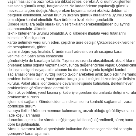
yaşanması adına bazı noktalara dikkat etmesi gerekir. Alıcı gümrük işlemleri
sırasında gümrük vergi, harçları öder. Ne kadar ödeme yapılacağı gümrük
mevzuatına göre değişir. Alıcı gereken beyannameleri eksiksiz doldurmalı,
belgeleri eklemelidir. Alınan ürünün ülkenin gümrük kurallarına uyumlu olup
olmadığını kontrol etmelidir. Bazı ürünlere özel izinler gerekebilir.
Ülkede kurallara bağlı olarak ürün sertifikaları gerekebildiğinden bu ayrıntı
atlanmamalıdır. Ülkenin
teknik kriterlerine uyumlu olmalıdır. Alıcı ülkedeki ithalata vergi tutarlarını
bilmelidir. Yurtdışından
kargo getirmek vergi ürün ederi, çeşidine göre değişir. Çıkabilecek ek vergiler
de hesaplanmalı, gider
tahmini doğru yapılmalıdır. Ürünün nasıl adresinden alınacağına karar
verilmelidir. Satın alma esnasında
göndericiyle de kararlaştırılabilir. Taşıma esnasında oluşabilecek aksaklıkların
önlemek adına sigorta yaptırma konusunda değerlendirme yapar. Göndericini
de taşıma sigortası yapabilir, alıcının bu durumda sigorta içeriğini kontrol
sağlaması önem taşır. Yurtdışı kargo takip hareketleri anlık takip edilir, herhang
problem halinde satıcı, Yurtdışından kargo şirketi müşteri hizmetleriyle iletişim
kurulur. Paket alıcısı göndericiyle devamlı iletişimde kalmalıdır. Beklenmeyen
problemlerin çözülmesinde önemlidir.
Gümrük yetkilileri, yerel taşıma şirketleriyle gereken durumlarda iletişim kurulu
problemsiz sürecin
işlenmesi sağlanır. Göndericiden alındıktan sonra kontrolü sağlanmalı, zarar
görmüşse durum
satıcıya iletilir. Üründen memnun kalınmamış, arızalı olduğu görüldüyse satıcı
iade koşulları hangi
durumlarda, ne kadar sürede değişim yapılabileceği öğrenilmeli, süreç buna
göre başlatılmalıdır.
Alıcı uluslararası ürün alışverişinde kullanılan ödeme seçeneklerini satıcıyla
görüşerek kararlaştırmalı,