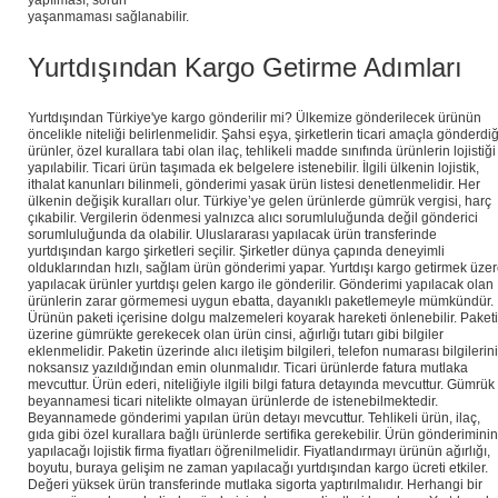
yaşanmaması sağlanabilir.
Yurtdışından Kargo Getirme Adımları
Yurtdışından Türkiye'ye kargo gönderilir mi? Ülkemize gönderilecek ürünün
öncelikle niteliği belirlenmelidir. Şahsi eşya, şirketlerin ticari amaçla gönderdiğ
ürünler, özel kurallara tabi olan ilaç, tehlikeli madde sınıfında ürünlerin lojistiği
yapılabilir. Ticari ürün taşımada ek belgelere istenebilir. İlgili ülkenin lojistik,
ithalat kanunları bilinmeli, gönderimi yasak ürün listesi denetlenmelidir. Her
ülkenin değişik kuralları olur. Türkiye’ye gelen ürünlerde gümrük vergisi, harç
çıkabilir. Vergilerin ödenmesi yalnızca alıcı sorumluluğunda değil gönderici
sorumluluğunda da olabilir. Uluslararası yapılacak ürün transferinde
yurtdışından kargo şirketleri seçilir. Şirketler dünya çapında deneyimli
olduklarından hızlı, sağlam ürün gönderimi yapar. Yurtdışı kargo getirmek üze
yapılacak ürünler yurtdışı gelen kargo ile gönderilir. Gönderimi yapılacak olan
ürünlerin zarar görmemesi uygun ebatta, dayanıklı paketlemeyle mümkündür.
Ürünün paketi içerisine dolgu malzemeleri koyarak hareketi önlenebilir. Paket
üzerine gümrükte gerekecek olan ürün cinsi, ağırlığı tutarı gibi bilgiler
eklenmelidir. Paketin üzerinde alıcı iletişim bilgileri, telefon numarası bilgilerin
noksansız yazıldığından emin olunmalıdır. Ticari ürünlerde fatura mutlaka
mevcuttur. Ürün ederi, niteliğiyle ilgili bilgi fatura detayında mevcuttur. Gümrük
beyannamesi ticari nitelikte olmayan ürünlerde de istenebilmektedir.
Beyannamede gönderimi yapılan ürün detayı mevcuttur. Tehlikeli ürün, ilaç,
gıda gibi özel kurallara bağlı ürünlerde sertifika gerekebilir. Ürün gönderiminin
yapılacağı lojistik firma fiyatları öğrenilmelidir. Fiyatlandırmayı ürünün ağırlığı,
boyutu, buraya gelişim ne zaman yapılacağı yurtdışından kargo ücreti etkiler.
Değeri yüksek ürün transferinde mutlaka sigorta yaptırılmalıdır. Herhangi bir