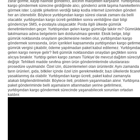
zarar görme, kayıp halinde gönderici, alıcının maliyetleri karşılanır. Yurtdışınd
kargo göndermek sürecine girdiğinde alıcı, gönderici anlık taşıma hareketlerin
görmek ister. Lojistik şirketinin verdiği takip kodla internet üzerinden gönderi
her an izlenebilir. Böylece yurtdışından kargo süresi olarak zamanı da belli
olacaktır. yurtdışından kargo ücreti geldikten sonra verildiğine dair bilgi
göndericiye SMS, e-postayla ulaşacaktır. Posta ilgili ülkede gümrük
denetimlerinden geçer. Yurtdışından gelen kargo gümrüğe takılır mı? Gümrükt
takılmaması adına belgelerin tam doldurulması gerekir. Eksik belge, bilgi
gümrük noktasında onayların gecikmesine neden olur, yurtdışından kargo
göndermek sonrasında, ürün içerikleri kapsamında yurtdışından kargo getirm
gümrük vergisi çıkabilir, ödeme yapılmadan paket kabul edilemez. Yurtdışında
gelen kargo nereye gelir? İleti gümrük noktasından onaydan geçtikten sonra
alıcıya bırakılır. Yurtdışı gelen kargo zamanı Türkiye’de mevcut dağıtım süreciy
değişir. Tehlikeli madde sınıfına giren ürün gönderimlerinde uluslararası
prosedüre uyulmalıdır. Özel izin, düzenlemeleri olan ürünlerdir. Aynı zamanda
tarın ürünleri, gıda, bitkiler içinde özel izin gerekmektedir, bazı ülkelerde ticaret
yasaklanmış da olabilir. Yurtdışından kargo ücreti, paket kabul zamanıyla
alakalı bilgilendirilmelidir. Böylece ileti, problem yaşanmadan alınır. Yurtdışına
paket gönderiminde belli aşamaların atlanmadan yerine getirilmesi,
yurtdışından kargo göndermek sürecinde yaşanabilecek sorunları ortadan
kaldırır.