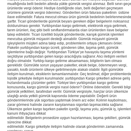
muaflığında belli bedelin altında yükte gümrük vergisi alınmaz. Belli sınırı geç
ürünlerde vergi ödenir. Hediye özelliğinde olan, belli değerleri geçmeyen
ürünlere gümrük vergisi ödenmez. Gönderilen ürün faturası paketinin üstüne
ilave edilmelidir. Fatura mevcut olması ürün gümrük bedelinin belirlenmesind
şarttır. Ticari gönderilerde gümrük beyanı gereken diğer belgelerin noksansız
doldurulması gerekir. Yurtdışından kargo getirmek, elektronik eşya getirmek,
tarım ürünleri, ilaç gibi belli sınıflandırmalarda olan ürünlerden ilave belgeler
talep edilebilir. Ticari özellikli büyük gönderilerde, karışık gümrük işlemleri
mevcutsa gümrük müşaviri desteği alınabilir. Gümrük müşaviri gümrük
işleyişlerini müşteri adına takip edip, problemlerin ortaya çıkmasını önler.
Paketin yurtdışından kargo ücreti, gönderen ülke, taşıma şekli, gümrük
işlemlerine bağlı değişir. Yurtdışından Türkiye’ye havayolu taşıma yöntemi
seçildiyse yurtdışından gelen kargo aracılığıyla sağlanır. Alıcı iletişim verileri
doğru olmalıdır. Yurtdışı kargo getirme aksamaması, bilgilerin tam olması
gereklidir. Gümrükte sorun yaşayan paketler, eksik belge, ödenmeyen vergi,
yasaklı, kısıtlı ürünlerin ülkeye getirilmesiyle alakalı olabilir. İlgili gümrükle
iletişim kurulmalı, eksiklerin tamamlanmalıdır. Geç teslimat, diğer problemlerd
lojistik şirketiyle iletişim kurulmalıdır. yurtdışından Kargo şirketleri adrese geliş
hızlandırmada çözümler getirir. Türkiye’den yurtdışından kargo getirme
konusunda, kargo gümrük vergisi nasıl ödenir? Online ödenebilir. Gerekli bilgi
gümrük yetkilileri, tarafından verilir. Gümrük vergisiyle, harçlar ürün ülkemize
ulaştığı anda yetkili gümrük kapısında ödeme yapılabilir. Değerli ürün
gönderimlerinde yük sigortası yaptırmak önem arz eder. Kolinin kaybolması,
zarar görmesi halinde zararın karşılanması sigortalı taşımacılıkla sağlanır.
Ülkemize gelen kargo taşırken paketin içeriği, taşıma yolu, gümrük iş, işlemleri
kanuni ihtiyaçlara dikkat
edilmelidir. Belgelerin prosedüre uygun hazırlanması, taşıma şekilleri, gümrük
sürecine dikkat
edilmelidir. Kargo şirketiyle iletişim halinde olarak gönderimin zamanında
yapılması, sorun