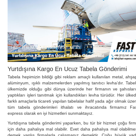
Yurtdışına Kargo En Ucuz Tabela Gönderimi
Tabela hepimizin bildiği gibi reklam amaçlı kullanılan metal, ahşa
alüminyum, ışıklı malzemelerden yapılmış tanıtıcı levha’dır. Tabe
ülkemizde olduğu gibi dünya üzerinde her firmanın ve şahıslar
yaptıkları işleri tanıtmak için kullandıkları levha türüdür. Her ülke
farklı amaçlarla ticareti yapılan tabelalar hafif yada ağır olmak üze
tüm tabela gönderimleri ithalatı ve ihracatında firmamız Fa
express olarak en iyi hizmetleri sunmaktayız.
Yurtdışına tabela gönderimi yaparken, bu tür bir hizmet çoğu fir
için daha pahalıya mal olabilir. Evet daha pahalıya mal olabilme
demek yanlış firmalarla çalışmanız demektir. Çoğu büyük ya