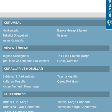
MÜŞTERİ HİZMETLER
KURUMSAL
Hakkımızda
Banka Hesap Bilgileri
Tüketici Şikayetleri
İletişim
İnsan Kaynakları
GÜVENLİ ÖDEME
Taşıma Sözleşmesi
Tek Tıkla Güvenli Kargo
İptal İade ve Yenileme Sözleşmesi
Gizlilik Kurallari
KURALLAR VE KOŞULLAR
Sahtekarlık Farkındalığı
Taşıma koşulları
Kullanım Koşulları
Çerez Politikası
Kişisel Verilerin Korunması
FAST EXPRESS
Yurtdışı Hızlı Kargo
Yurtdışı Kargo Gönderim
Yurtdışına Evrak Gönderme
Yurtdışına Kargo Göndermek
En Ucuz Yurtdışı Kargo