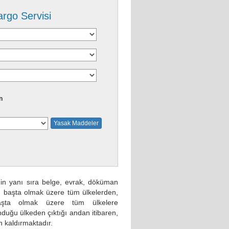
argo Servisi
n
Yasak Maddeler
inin yanı sıra belge, evrak, döküman
an başta olmak üzere tüm ülkelerden,
başta olmak üzere tüm ülkelere
duğu ülkeden çıktığı andan itibaren,
an kaldırmaktadır.