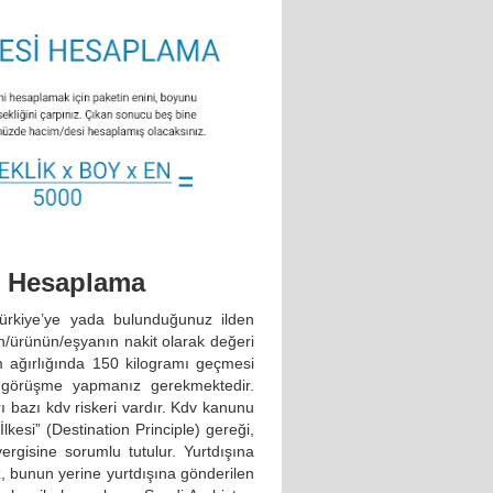
o Hesaplama
ürkiye’ye yada bulunduğunuz ilden
n/ürünün/eşyanın nakit olarak değeri
 ağırlığında 150 kilogramı geçmesi
li görüşme yapmanız gerekmektedir.
rı bazı kdv riskeri vardır. Kdv kanunu
lkesi” (Destination Principle) gereği,
ergisine sorumlu tutulur. Yurtdışına
, bunun yerine yurtdışına gönderilen