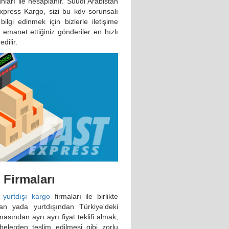
unları ile hesaplanır. Suudi Arabistan
xpress Kargo, sizi bu kdv sorunsalı
lgi edinmek için bizlerle iletişime
 emanet ettiğiniz gönderiler en hızlı
dilir.
 Firmaları
l
yurtdışı kargo
firmaları ile birlikte
an yada yurtdışından Türkiye'deki
sından ayrı ayrı fiyat teklifi almak,
ubelerden teslim edilmesi gibi zorlu