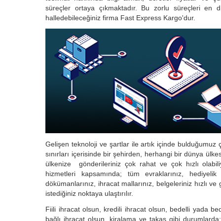
süreçler ortaya çıkmaktadır. Bu zorlu süreçleri en d
halledebileceğiniz firma Fast Express Kargo'dur.
Gelişen teknoloji ve şartlar ile artık içinde bulduğumuz
sınırları içerisinde bir şehirden, herhangi bir dünya ül
ülkenize gönderileriniz çok rahat ve çok hızlı olabil
hizmetleri kapsamında; tüm evraklarınız, hediyelik eş
dökümanlarınız, ihracat mallarınız, belgeleriniz hızlı ve g
istediğiniz noktaya ulaştırılır.
Fiili ihracat olsun, kredili ihracat olsun, bedelli yada b
bağlı ihracat olsun, kiralama ve takas gibi durumlard