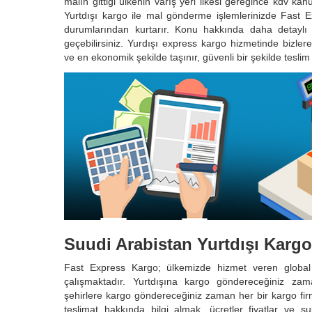
malın gittiği ülkenin varış yeri ilkesi gereğince kdv kan
Yurtdışı kargo ile mal gönderme işlemlerinizde Fast E
durumlarından kurtarır. Konu hakkında daha detaylı bi
geçebilirsiniz. Yurdışı express kargo hizmetinde bizlere
ve en ekonomik şekilde taşınır, güvenli bir şekilde teslim e
Suudi Arabistan Yurtdışı Kargo
Fast Express Kargo; ülkemizde hizmet veren globa
çalışmaktadır. Yurtdışına kargo göndereceğiniz zam
şehirlere kargo göndereceğiniz zaman her bir kargo firma
teslimat hakkında bilgi almak, ücretler fiyatlar ve ş