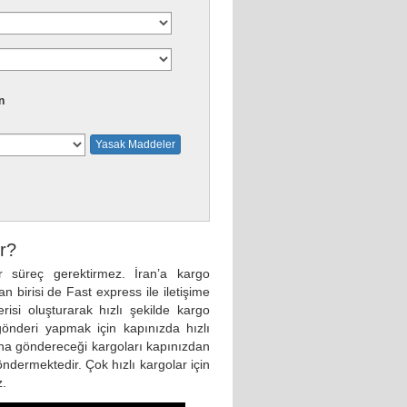
n
Yasak Maddeler
ır?
 süreç gerektirmez. İran’a kargo
birisi de Fast express ile iletişime
isi oluşturarak hızlı şekilde kargo
 gönderi yapmak için kapınızda hızlı
ana göndereceği kargoları kapınızdan
ndermektedir. Çok hızlı kargolar için
z.