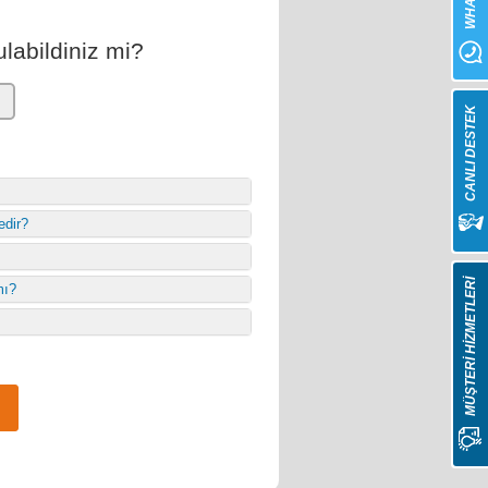
labildiniz mi?
CANLI DESTEK
edir?
MÜŞTERİ HİZMETLERİ
mı?