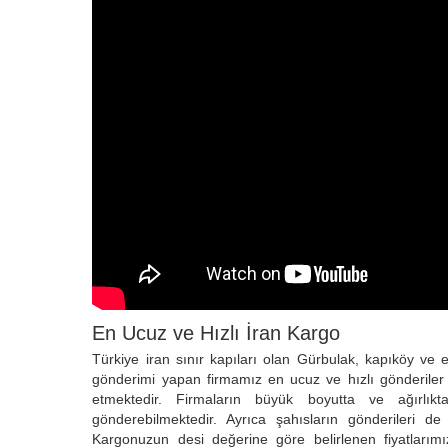
En Ucuz ve Hızlı İran Kargo
Türkiye iran sınır kapıları olan Gürbulak, kapıköy ve
gönderimi yapan firmamız en ucuz ve hızlı gönderiler 
etmektedir. Firmaların büyük boyutta ve ağırlıkta
gönderebilmektedir. Ayrıca şahısların gönderileri de
Kargonuzun desi değerine göre belirlenen fiyatlarımı