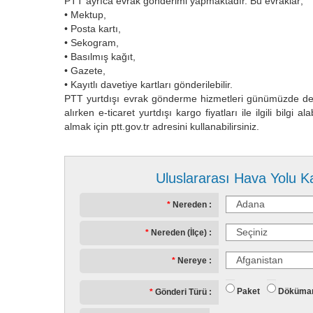
PTT ayrıca evrak gönderimi yapmaktadır. Bu evraklar;
• Mektup,
• Posta kartı,
• Sekogram,
• Basılmış kağıt,
• Gazete,
• Kayıtlı davetiye kartları gönderilebilir.
PTT yurtdışı evrak gönderme hizmetleri günümüzde de 
alırken e-ticaret yurtdışı kargo fiyatları ile ilgili bilgi al
almak için ptt.gov.tr adresini kullanabilirsiniz.
Uluslararası Hava Yolu K
Nereden
Nereden (İlçe)
Nereye
Paket
Döküma
Gönderi Türü