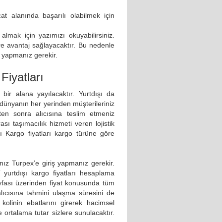
acat alanında başarılı olabilmek için
i almak için yazımızı okuyabilirsiniz.
lere avantaj sağlayacaktır. Bu nedenle
ma yapmanız gerekir.
Fiyatları
 bir alana yayılacaktır. Yurtdışı da
r dünyanın her yerinden müşterileriniz
kten sonra alıcısına teslim etmeniz
sı taşımacılık hizmeti veren lojistik
şı Kargo fiyatları kargo türüne göre
nız Turpex’e giriş yapmanız gerekir.
T yurtdışı kargo fiyatları hesaplama
ayfası üzerinden fiyat konusunda tüm
alıcısına tahmini ulaşma süresini de
 kolinin ebatlarını girerek hacimsel
de ortalama tutar sizlere sunulacaktır.