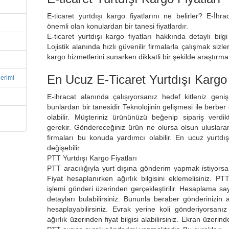
E-ticaret yurtdışı kargo fiyatlarını ne belirler? E-İhr
önemli olan konulardan bir tanesi fiyatlardır.
E-ticaret yurtdışı kargo fiyatları hakkında detaylı bilg
Lojistik alanında hızlı güvenilir firmalarla çalışmak siz
kargo hizmetlerini sunarken dikkatli bir şekilde araştır
En Ucuz E-Ticaret Yurtdışı Kargo 
derimi
E-ihracat alanında çalışıyorsanız hedef kitleniz geniş
bunlardan bir tanesidir Teknolojinin gelişmesi ile berbe
olabilir. Müşteriniz ürününüzü beğenip sipariş verdi
gerekir. Göndereceğiniz ürün ne olursa olsun uluslarara
firmaları bu konuda yardımcı olabilir. En ucuz yurtdı
değişebilir.
PTT Yurtdışı Kargo Fiyatları
PTT aracılığıyla yurt dışına gönderim yapmak istiyorsa
Fiyat hesaplanırken ağırlık bilgisini eklemelisiniz. PT
işlemi gönderi üzerinden gerçekleştirilir. Hesaplama s
detayları bulabilirsiniz. Bununla beraber gönderinizin 
hesaplayabilirsiniz. Evrak yerine koli gönderiyorsanız
ağırlık üzerinden fiyat bilgisi alabilirsiniz. Ekran üzerin