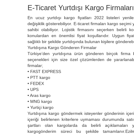
E-Ticaret Yurtdışı Kargo Firmalar
En ucuz yurtdışı kargo fiyatları 2022 listeleri yenil
değişiklik gösterebiliyor. E-ticaret firmaları kargo seçimi 
sahibi olabiliyor. Lojistik firmasını seçerken belirli
konulardan en önemlisi fiyat koşullarıdır. Uygun fiyatl
sağlıklı bir şekilde yurtdışında bulunan kişilere gönderebil
Yurtdışına Kargo Gönderen Firmalar
Türkiye’den yurtdışına ürün gönderen birçok firma b
seçenekleri için size özel çözümlerden de yararlanabi
firmalar;
• FAST EXPRESS
• PTT kargo
• FEDEX
• UPS
• Aras kargo
• MNG kargo
• Yurtiçi kargo
Yurtdışına kargo göndermek isteyenler gönderinin içeri
içeriği belirlenen kriterlere uymaması durumunda satı
şartları olan kargolarda da belirli açıklamaları y
kargogönderim süreci bu şekilde tamamlanır.Ezi