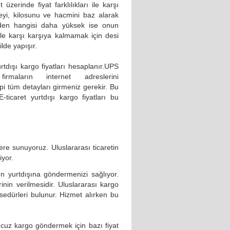
üzerinde fiyat farklılıkları ile karşı
lkeyi, kilosunu ve hacmini baz alarak
imden hangisi daha yüksek ise onun
 ile karşı karşıya kalmamak için desi
de yapışır.
tdışı kargo fiyatları hesaplanır.UPS
rmaların internet adreslerini
ipi tüm detayları girmeniz gerekir. Bu
.E-ticaret yurtdışı kargo fiyatları bu
lere sunuyoruz. Uluslararası ticaretin
iyor.
den yurtdışına göndermenizi sağlıyor.
nin verilmesidir. Uluslararası kargo
sedürleri bulunur. Hizmet alırken bu
 ucuz kargo göndermek için bazı fiyat