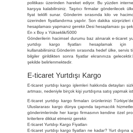
politikası üzerinden hareket ediyor. Bu yüzden internet 
karşıya kalabilirsiniz. Taşıtıcı firmalar gönderilecek ü
fiyat teklifi sunar. Gönderim sırasında kilo ve hac
üzerinden fiyatlandırma yapılır. Son dakika sürprizleri
hesaplaması yapmanız gerekir.Desi hesaplaması şu şekil
En x Boy x Yükseklik/5000
Gönderilerin hacimsel durumu baz alınarak e-ticaret yur
yurtdışı kargo fiyatları hesaplamak için fi
kullanabilirsiniz.Gönderim sırasında hedef ülke, servis t
bilgiler girildikten sonra fiyatlar ekranınıza gelecektir
şekilde belirlenmektedir.
E-ticaret Yurtdışı Kargo
E-ticaret yurtdışı kargo işlemleri hakkında detayları siz
artması, nedeniyle birçok kişi yurtdışına satış yapmak ist
E-ticaret yurtdışı kargo firmaları ürünlerinizi Türkiye’
Uluslararası kargo dünya çapında taşımacılık hizmetleri
gönderimlerinde her kargo firmasının kendine özel pro
kriterlere dikkat etmeniz gerekir.
E-ticaret Yurtdışı Kargo Fiyatları
E-ticaret yurtdışı kargo fiyatları ne kadar? Yurt dışına