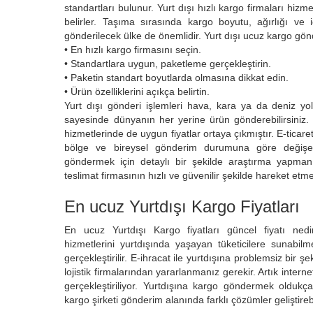
standartları bulunur. Yurt dışı hızlı kargo firmaları hizmet 
belirler. Taşıma sırasında kargo boyutu, ağırlığı ve iç
gönderilecek ülke de önemlidir. Yurt dışı ucuz kargo gön
• En hızlı kargo firmasını seçin.
• Standartlara uygun, paketleme gerçekleştirin.
• Paketin standart boyutlarda olmasına dikkat edin.
• Ürün özelliklerini açıkça belirtin.
Yurt dışı gönderi işlemleri hava, kara ya da deniz yolu
sayesinde dünyanın her yerine ürün gönderebilirsiniz.
hizmetlerinde de uygun fiyatlar ortaya çıkmıştır. E-ticaret
bölge ve bireysel gönderim durumuna göre değişeb
göndermek için detaylı bir şekilde araştırma yapma
teslimat firmasının hızlı ve güvenilir şekilde hareket etme
En ucuz Yurtdışı Kargo Fiyatları
En ucuz Yurtdışı Kargo fiyatları güncel fiyatı nedi
hizmetlerini yurtdışında yaşayan tüketicilere sunabilm
gerçekleştirilir. E-ihracat ile yurtdışına problemsiz bir ş
lojistik firmalarından yararlanmanız gerekir. Artık intern
gerçekleştiriliyor. Yurtdışına kargo göndermek oldukça 
kargo şirketi gönderim alanında farklı çözümler geliştireb