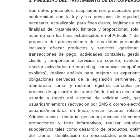
3. FINALIDAD DEL TRATAMIENTO DE DATOS PERS
Sus datos personales recopilados son procesados por
conformidad con la ley y los principios de equida
necesario, actualizable; para fines claros, legítimos y 
finalidad del tratamiento, limitada y proporcional; sol
acuerdo con los fines establecidos en el Artículo 4 de
propósito del procesamiento de sus datos personale
incluyen: ofrecer productos y servicios, gestiona
transacciones de pago, actividades contables, gesti
cliente y proporcionar servicios de soporte, evaluar
realizar actividades de marketing, comunicar campaña
explícito), realizar análisis para mejorar su experien
obligaciones derivadas de la legislación pertinente,
membresía, tomar y rastrear registros contables pre
proceso de aplicación de transición de factura electrón
usuario a través del sistema de solicitud web, ge
usuarios/miembros (activación por SMS o correo electrón
usuarios/miembros en línea, enviar facturas relac
Administración Tributaria, gestionar procesos de comu
promociones y fines informativos, realizar estudi
subobjetivos tales como desarrollo de productos, opti
del cliente, identificación de necesidades potencial