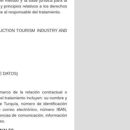
el método y la base jurídica para la
y principios relativos a los derechos
te al responsable del tratamiento.
STRUCTION TOURISM INDUSTRY AND
DE DATOS)
arco de la relación contractual o
el tratamiento incluyen: su nombre y
de Turquía, número de identificación
de correo electrónico, número IBAN,
rencias de comunicación, información
so.