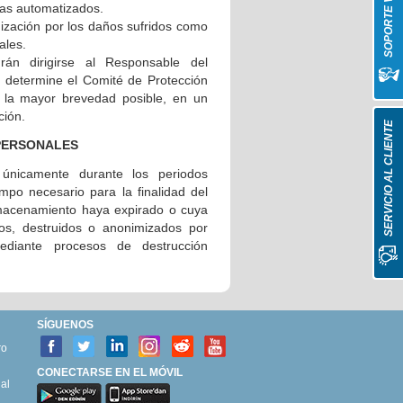
SOPORTE VITAL
mas automatizados.
ización por los daños sufridos como
ales.
rán dirigirse al Responsable del
 determine el Comité de Protección
a la mayor brevedad posible, en un
ción.
SERVICIO AL CLIENTE
 PERSONALES
únicamente durante los periodos
empo necesario para la finalidad del
lmacenamiento haya expirado o cuya
dos, destruidos o anonimizados por
ediante procesos de destrucción
SÍGUENOS
ro
CONECTARSE EN EL MÓVIL
al