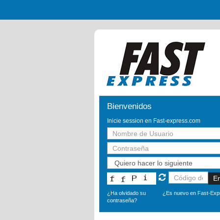
Bienvenidos
Inicie session en Fast-express.com
E
¿Ha olvidado su
¿Es nuevo en Fast-Ex
contraseña?