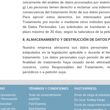
únicamente del análisis de datos procesados por siste
g) Las personas tienen derecho a reclamar una indemn
consecuencia del tratamiento ilícito de sus datos person
Para ejercer estos derechos, los interesados pod
Tratamiento por escrito o mediante otros métodos que
de Datos Personales. Las solicitudes se tramitarán 
plazo máximo de 30 días, según la naturaleza de la peti
8. ALMACENAMIENTO Y DESTRUCCIÓN DE DATOS
Nuestra empresa almacena sus datos personales 
estipulados en la legislación aplicable o durante el ti
tratamiento. Los datos personales cuyo periodo de a
finalidad de tratamiento haya cesado serán elimina
nosotros, como Responsables del Tratamiento, m
periódicos o a petición suya.
URO
TÉRMINOS Y CONDICIONES
FAST EXPRESS
Cancelación,
Texto de consentimiento
Envío de carga al extranje
y Renovación
explícito
En Ucuz Yurtdışı Kargo
ivacidad
Fast Express
Envío de carga internacion
 con un clic
Fast Express
Envío de documentos al