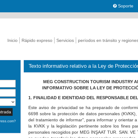
Soporte
Inicio
Rápido expreso
Servicios
períodos en tránsito y regione
Texto informativo relativo a la Ley de Protecc
MEG CONSTRUCTION TOURISM INDUSTRY AN
INFORMATIVO SOBRE LA LEY DE PROTECCI
1. FINALIDAD E IDENTIDAD DEL RESPONSABLE D
Este aviso de privacidad se ha preparado de conformi
ntrada
6698 sobre la protección de datos personales (KVKK), 
del tratamiento de informar", para informar y orientar 
press.com?
la KVKK y la legislación pertinente sobre los fines p
personales recogidos por MEG İNŞAAT TUR. SAN. VE TİC