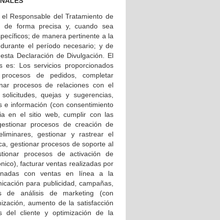
ONALES
 el Responsable del Tratamiento de
d; de forma precisa y, cuando sea
específicos; de manera pertinente a la
o durante el período necesario; y de
 esta Declaración de Divulgación. El
s es: Los servicios proporcionados
r procesos de pedidos, completar
onar procesos de relaciones con el
 solicitudes, quejas y sugerencias,
s e información (con consentimiento
cia en el sitio web, cumplir con las
 gestionar procesos de creación de
liminares, gestionar y rastrear el
ica, gestionar procesos de soporte al
stionar procesos de activación de
ico), facturar ventas realizadas por
ionadas con ventas en línea a la
nicación para publicidad, campañas,
os de análisis de marketing (con
mización, aumento de la satisfacción
es del cliente y optimización de la