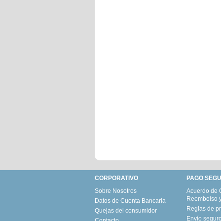
CORPORATIVO
PAGO SEG
Sobre Nosotros
Acuerdo de 
Reembolso 
Datos de Cuenta Bancaria
Reglas de pr
Quejas del consumidor
Envío seguro
Contacto