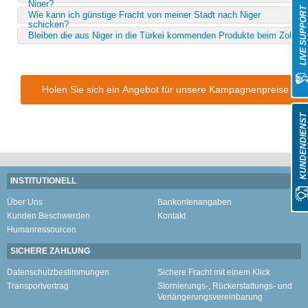
Niger?
LIVE SUPPOR
Wie kann ich günstige Fracht von meiner Stadt nach Niger
schicken?
Bleiben die aus Niger in die Türkei kommenden Produkte beim Zoll?
Holen Sie sich ein Angebot für unsere Kampagnenpreise
KUNDENDIENS
INSTITUTIONELL
Über Uns
Bankontenangaben
Kunden Beschwerden
Kontakt
Humanressourcen
SICHERE ZAHLUNG
Datenschutzbestimmungen
Sichere Fracht mit einem Klick
Transportvertrag
Stornierungs-, Rückerstattungs- und
Verlängerungsvereinbarung