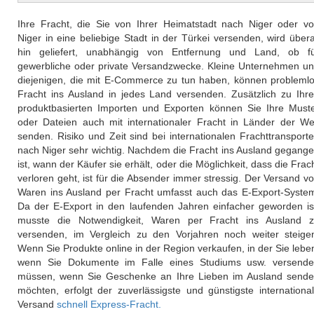
Ihre Fracht, die Sie von Ihrer Heimatstadt nach Niger oder v
Niger in eine beliebige Stadt in der Türkei versenden, wird übera
hin geliefert, unabhängig von Entfernung und Land, ob f
gewerbliche oder private Versandzwecke. Kleine Unternehmen u
diejenigen, die mit E-Commerce zu tun haben, können probleml
Fracht ins Ausland in jedes Land versenden. Zusätzlich zu Ihr
produktbasierten Importen und Exporten können Sie Ihre Must
oder Dateien auch mit internationaler Fracht in Länder der We
senden. Risiko und Zeit sind bei internationalen Frachttransport
nach Niger sehr wichtig. Nachdem die Fracht ins Ausland gegang
ist, wann der Käufer sie erhält, oder die Möglichkeit, dass die Frac
verloren geht, ist für die Absender immer stressig. Der Versand v
Waren ins Ausland per Fracht umfasst auch das E-Export-Syste
Da der E-Export in den laufenden Jahren einfacher geworden is
musste die Notwendigkeit, Waren per Fracht ins Ausland 
versenden, im Vergleich zu den Vorjahren noch weiter steige
Wenn Sie Produkte online in der Region verkaufen, in der Sie lebe
wenn Sie Dokumente im Falle eines Studiums usw. versend
müssen, wenn Sie Geschenke an Ihre Lieben im Ausland send
möchten, erfolgt der zuverlässigste und günstigste internationa
Versand
schnell Express-Fracht.