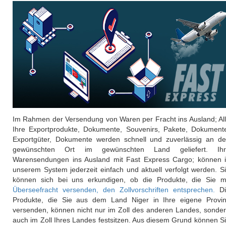
Im Rahmen der Versendung von Waren per Fracht ins Ausland; Al
Ihre Exportprodukte, Dokumente, Souvenirs, Pakete, Dokument
Exportgüter, Dokumente werden schnell und zuverlässig an d
gewünschten Ort im gewünschten Land geliefert. Ihr
Warensendungen ins Ausland mit Fast Express Cargo; können 
unserem System jederzeit einfach und aktuell verfolgt werden. S
können sich bei uns erkundigen, ob die Produkte, die Sie m
Überseefracht versenden, den Zollvorschriften entsprechen.
Di
Produkte, die Sie aus dem Land Niger in Ihre eigene Provi
versenden, können nicht nur im Zoll des anderen Landes, sonde
auch im Zoll Ihres Landes festsitzen. Aus diesem Grund können S