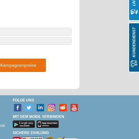
KUNDENDIENST
re Kampagnenpreise
FOLGE UNS
MIT DEM MOBIL VERBINDEN
and
SICHERE ZAHLUNG