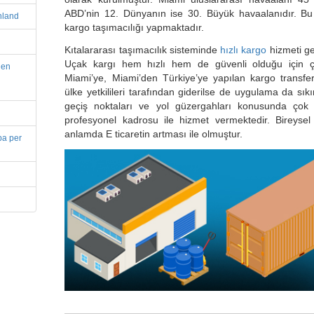
ABD’nin 12. Dünyanın ise 30. Büyük havaalanıdır. Bu
hland
kargo taşımacılığı yapmaktadır.
Kıtalararası taşımacılık sisteminde
hızlı kargo
hizmeti ge
Uçak kargı hem hızlı hem de güvenli olduğu için ço
len
Miami’ye, Miami’den Türkiye’ye yapılan kargo transferl
ülke yetkilileri tarafından giderilse de uygulama da sık
geçiş noktaları ve yol güzergahları konusunda çok 
profesyonel kadrosu ile hizmet vermektedir. Bireysel 
anlamda E ticaretin artması ile olmuştur.
pa per