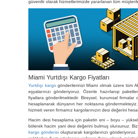
güvenilir olarak hizmetlerimizde yararlanan tüm müşteril
Miami Yurtdışı Kargo Fiyatları
Yurtdışı kargo
gönderilerinizi Miami olmak üzere tüm AB
eşyalarınızı gönderiyoruz. Özenle hazırlanıp paketl
fiyatlara gönderilmektedir. Bireysel, kurumsal firmalar
hesaplanarak dünyanın her noktasına göndermekteyiz. 
hizmeti veren firmamız kargolarınızın desi değerini hes
Hacim desi hesaplama için paketin eni – boyu – yüksekli
bölerek hacim yani desi değerini bulmuş olursunuz. Bi
kargo gönderisi
oluşturarak kargolarınızı gönderiyoruz. 