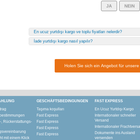
JA
NEIN
En ucuz yurtdışı kargo ve toplu fiyatları nelerdir?
İade yurtdışı kargo nasıl yapılır?
Holen Sie sich ein Angebot für unse
AHLUNG
GESCHÄFTSBEDINGUNGEN
FAST EXPRESS
trag
Taşıma koşulları
En Ucuz Yurtdışı Kargo
zbestimmungen
Fast Express
Internationaler schneller
Versand
-, Rückerstattungs-
Fast Express
Internationaler Frachtvers
Fast Express
gsvereinbarung
Dokumente ins Ausland
Fast Express
ht mit einem Klick
versenden