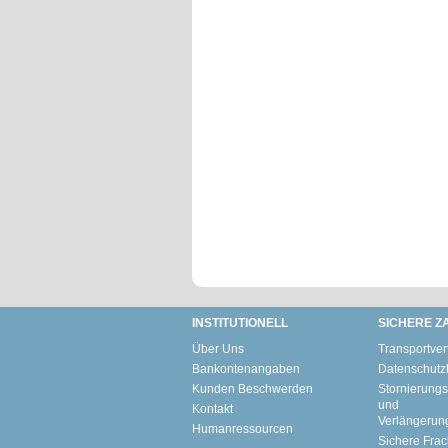
INSTITUTIONELL
SICHERE Z
Über Uns
Transportver
Bankontenangaben
Datenschut
Kunden Beschwerden
Stornierungs
und
Kontakt
Verlängerun
Humanressourcen
Sichere Frac