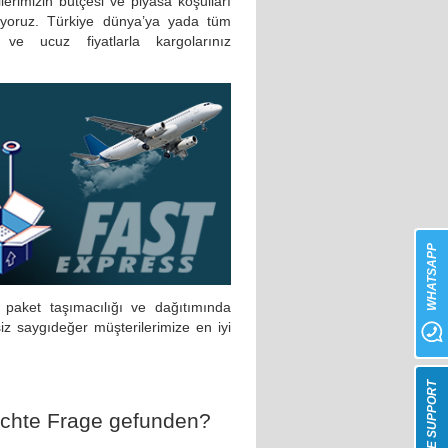
lerimizin bütçesi ve piyasa koşulları
eriyoruz. Türkiye dünya’ya yada tüm
 ve ucuz fiyatlarla kargolarınız
WHATSAPP
 paket taşımacılığı ve dağıtımında
siz saygıdeğer müşterilerimize en iyi
LIVE SUPPORT
uchte Frage gefunden?