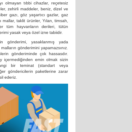
yı olmayan tıbbi cihazlar, reçetesiz
ler, zehirli maddeler, beniz, dizel ve
biber gazı, göz yaşartıcı gazlar, gaz
mallar, taklit ürünler, Yılan, timsah,
er tüm hayvanların derileri, tütün
imi yasak veya özel izne tabiidir.
için gönderimi, yasaklanmış yada
eli malların gönderimini yapamazsınız.
lerin gönderiminde çok hassasdır.
şey içermediğinden emin olmak sizin
angi bir teminat (standart veya
ğer göndericilerin paketlerine zarar
il ederiz.