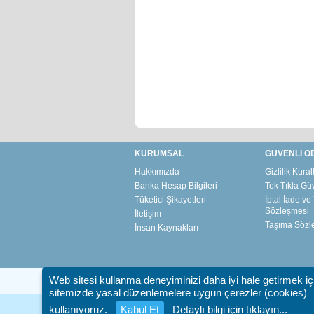
KURUMSAL
GÜVENLİ Ö
Hakkımızda
Gizlilik Kural
Banka Hesap Bilgileri
Tek Tıkla Gü
Tüketici Şikayetleri
İptal İade v
Sözleşmesi
İletişim
Taşıma Sözl
İnsan Kaynakları
Web sitesi kullanma deneyiminizi daha iyi hale getirmek iç
sitemizde yasal düzenlemelere uygun çerezler (cookies)
kullanıyoruz.
Kabul Et
Detaylı bilgi için tıklayın...