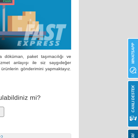
WHATSAPP
da döküman, paket taşımacılığı ve
zmet anlayışı ile siz saygıdeğer
 ürünlerin gönderimini yapmaktayız.
CANLI DESTEK
labildiniz mi?
r?