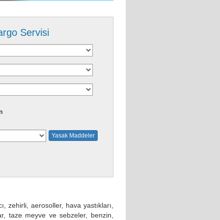
argo Servisi
n
Yasak Maddeler
, zehirli, aerosoller, hava yastıkları,
lar, taze meyve ve sebzeler, benzin,