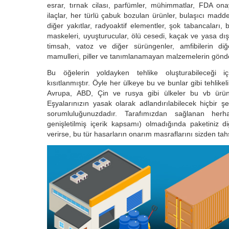
esrar, tırnak cilası, parfümler, mühimmatlar, FDA ona
ilaçlar, her türlü çabuk bozulan ürünler, bulaşıcı madde
diğer yakıtlar, radyoaktif elementler, şok tabancaları, 
maskeleri, uyuşturucular, ölü cesedi, kaçak ve yasa dışı 
timsah, vatoz ve diğer sürüngenler, amfibilerin diğ
mamulleri, piller ve tanımlanamayan malzemelerin gönder
Bu öğelerin yoldayken tehlike oluşturabileceği 
kısıtlanmıştır. Öyle her ülkeye bu ve bunlar gibi tehlik
Avrupa, ABD, Çin ve rusya gibi ülkeler bu vb ürün
Eşyalarınızın yasak olarak adlandırılabilecek hiçbir 
sorumluluğunuzdadır. Tarafımızdan sağlanan herh
genişletilmiş içerik kapsamı) olmadığında paketiniz di
verirse, bu tür hasarların onarım masraflarını sizden tahs