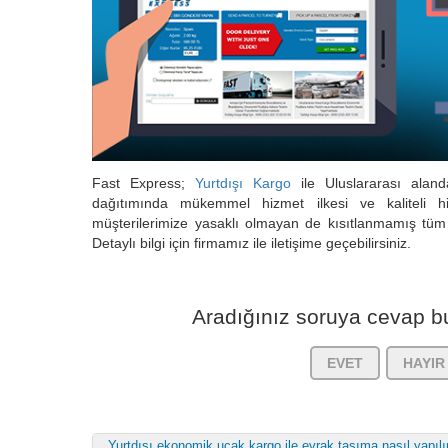
Fast Express;
Yurtdışı Kargo
ile Uluslararası alan
dağıtımında mükemmel hizmet ilkesi ve kaliteli hi
müşterilerimize yasaklı olmayan de kısıtlanmamış tüm
Detaylı bilgi için firmamız ile iletişime geçebilirsiniz.
Aradığınız soruya cevap bu
EVET
HAYIR
Yurtdışı ekonomik uçak kargo ile evrak taşıma nasıl yapılı