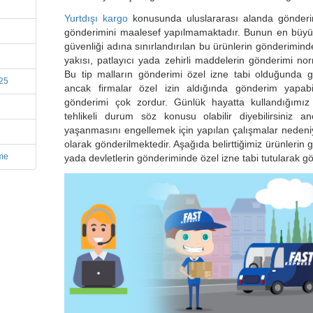
Yurtdışı kargo
konusunda uluslararası alanda gönderi
gönderimini maalesef yapılmamaktadır. Bunun en büyük
güvenliği adına sınırlandırılan bu ürünlerin gönderiminde
yakısı, patlayıcı yada zehirli maddelerin gönderimi no
Bu tip malların gönderimi özel izne tabi olduğunda g
025
ancak firmalar özel izin aldığında gönderim yapabil
gönderimi çok zordur. Günlük hayatta kullandığımız
tehlikeli durum söz konusu olabilir diyebilirsiniz
yaşanmasını engellemek için yapılan çalışmalar nedeniyl
olarak gönderilmektedir. Aşağıda belirttiğimiz ürünlerin g
rme
yada devletlerin gönderiminde özel izne tabi tutularak g