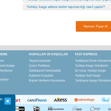
Yurtdışı kargo adrese teslim taşımacılığı nasıl yapılır?
Hemen Fiyat Al
DEME
KURALLAR VE KOŞULLAR
FAST EXPRESS
lari
Taşıma koşulları
Yurtdışına Evrak Gönderm
venli Kargo
Çerez Politikası
Yurtdışı Kargo Gönderim
e Yenileme
Sahtekarlık Farkındalığı
En Ucuz Yurtdışı Kargo
Kullanım Koşulları
Yurtdışı Hızlı Kargo
eşmesi
Kişisel Verilerin Korunması
Yurtdışına Kargo Gönderm
in