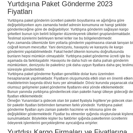
Yurtdışına Paket Gönderme 2023
Fiyatları
Yurtdışına paket gönderim ücretleri paketin boyutlarına ve ağırlığına göre
değişebiliyorken aynı zamanda hedef adresin konumuna ve hangi şekilde
gönderileceğine göre de değişebiliyor. Yurtdışına gönderim sağlayan kargo
şirketleri bunun için belirli bölgeler düzenleyerek ülkeleri gruplandırmaktadır.
Teslimat sürelerini belirleyen temel kriter ise bu bölgelendirmedir.
Aynı zamanda ülkemizde tüm yollarla gönderim yapılmasına olanak tanıyan bi
coğrafi konum mevcuttur. Yani denizyolu, havayolu ve karayolu ile kargo
gönderimi yapılabilmektedir. Fakat hedef ülkenin konumu doğrultusunda
bunların hepsi mümkün olmayabilir. Yurtdışına paket gönderme ücreti işte bu
aşamada da farklılaşabilir. Havayolu ile daha hızlı ve daha pahalı gönderim
mümkünken, denizyolu ile paketiniz çok daha uygun fiyatlara daha geç teslim
süresiyle gönderilebilir.
Yurtdışına paket gönderme fiyatları genellikle dolar kuru üzerinden
hesaplanarak yapılmaktadır. Fiyatların oluşumunda etkili olan en önemli etken
maddelerinin başında döviz kuru yer almaktadır. Döviz kurunda yaşanacak ol
olumsuz gelişmeler paket gönderme fiyatlarını eksi yönde etkilemektedir.
Bunun yanında yurtdışına gönderilecek olan paketin hangi ülkeye gideceği de
fiyatları etkilemektedir.
Örneğin Yunanistan’a gidecek olan bir paket fiyatıyla İngiltere’ye gidecek olan
bir paketin fiyatları birbirinden tamamen farklı yöndedir. Yurtdışına paket
gönderme fiyatları aynı zaman paketin hacmine ve kilosuna göre de
değişiklikler göstermektedir. Fiyatlar bu etmenler ışığında oluşturularak kişiler
sunulmaktadır. Böylelikle kişiler bu faktörler ışığında paketlerinin ücretlerini
ödeyerek işlemlerini gerçekleştirme ayrıcalığına erişirler.
Yurtdışı Kargo Firmaları ve Fiyatlarına