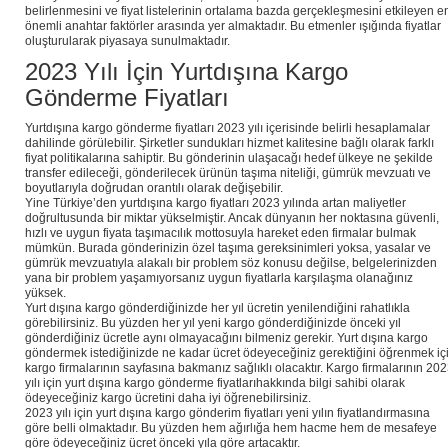
belirlenmesini ve fiyat listelerinin ortalama bazda gerçekleşmesini etkileyen e
önemli anahtar faktörler arasında yer almaktadır. Bu etmenler ışığında fiyatlar
oluşturularak piyasaya sunulmaktadır.
2023 Yılı İçin Yurtdışına Kargo
Gönderme Fiyatları
Yurtdışına kargo gönderme fiyatları 2023 yılı içerisinde belirli hesaplamalar
dahilinde görülebilir. Şirketler sundukları hizmet kalitesine bağlı olarak farklı
fiyat politikalarına sahiptir. Bu gönderinin ulaşacağı hedef ülkeye ne şekilde
transfer edileceği, gönderilecek ürünün taşıma niteliği, gümrük mevzuatı ve
boyutlarıyla doğrudan orantılı olarak değişebilir.
Yine Türkiye’den yurtdışına kargo fiyatları 2023 yılında artan maliyetler
doğrultusunda bir miktar yükselmiştir. Ancak dünyanın her noktasına güvenli,
hızlı ve uygun fiyata taşımacılık mottosuyla hareket eden firmalar bulmak
mümkün. Burada gönderinizin özel taşıma gereksinimleri yoksa, yasalar ve
gümrük mevzuatıyla alakalı bir problem söz konusu değilse, belgelerinizden
yana bir problem yaşamıyorsanız uygun fiyatlarla karşılaşma olanağınız
yüksek.
Yurt dışına kargo gönderdiğinizde her yıl ücretin yenilendiğini rahatlıkla
görebilirsiniz. Bu yüzden her yıl yeni kargo gönderdiğinizde önceki yıl
gönderdiğiniz ücretle aynı olmayacağını bilmeniz gerekir. Yurt dışına kargo
göndermek istediğinizde ne kadar ücret ödeyeceğiniz gerektiğini öğrenmek iç
kargo firmalarının sayfasına bakmanız sağlıklı olacaktır. Kargo firmalarının 20
yılı için yurt dışına kargo gönderme fiyatlarıhakkında bilgi sahibi olarak
ödeyeceğiniz kargo ücretini daha iyi öğrenebilirsiniz.
2023 yılı için yurt dışına kargo gönderim fiyatları yeni yılın fiyatlandırmasına
göre belli olmaktadır. Bu yüzden hem ağırlığa hem hacme hem de mesafeye
göre ödeyeceğiniz ücret önceki yıla göre artacaktır.