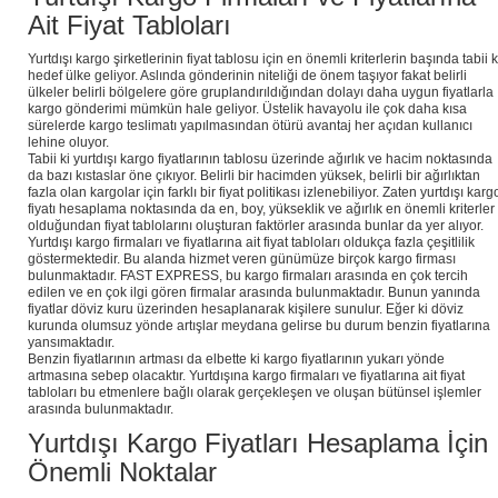
Ait Fiyat Tabloları
Yurtdışı kargo şirketlerinin fiyat tablosu için en önemli kriterlerin başında tabii k
hedef ülke geliyor. Aslında gönderinin niteliği de önem taşıyor fakat belirli
ülkeler belirli bölgelere göre gruplandırıldığından dolayı daha uygun fiyatlarla
kargo gönderimi mümkün hale geliyor. Üstelik havayolu ile çok daha kısa
sürelerde kargo teslimatı yapılmasından ötürü avantaj her açıdan kullanıcı
lehine oluyor.
Tabii ki yurtdışı kargo fiyatlarının tablosu üzerinde ağırlık ve hacim noktasında
da bazı kıstaslar öne çıkıyor. Belirli bir hacimden yüksek, belirli bir ağırlıktan
fazla olan kargolar için farklı bir fiyat politikası izlenebiliyor. Zaten yurtdışı karg
fiyatı hesaplama noktasında da en, boy, yükseklik ve ağırlık en önemli kriterler
olduğundan fiyat tablolarını oluşturan faktörler arasında bunlar da yer alıyor.
Yurtdışı kargo firmaları ve fiyatlarına ait fiyat tabloları oldukça fazla çeşitlilik
göstermektedir. Bu alanda hizmet veren günümüze birçok kargo firması
bulunmaktadır. FAST EXPRESS, bu kargo firmaları arasında en çok tercih
edilen ve en çok ilgi gören firmalar arasında bulunmaktadır. Bunun yanında
fiyatlar döviz kuru üzerinden hesaplanarak kişilere sunulur. Eğer ki döviz
kurunda olumsuz yönde artışlar meydana gelirse bu durum benzin fiyatlarına
yansımaktadır.
Benzin fiyatlarının artması da elbette ki kargo fiyatlarının yukarı yönde
artmasına sebep olacaktır. Yurtdışına kargo firmaları ve fiyatlarına ait fiyat
tabloları bu etmenlere bağlı olarak gerçekleşen ve oluşan bütünsel işlemler
arasında bulunmaktadır.
Yurtdışı Kargo Fiyatları Hesaplama İçin
Önemli Noktalar