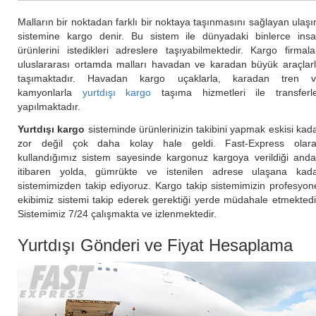
Malların bir noktadan farklı bir noktaya taşınmasını sağlayan ulaş
sistemine kargo denir. Bu sistem ile dünyadaki binlerce ins
ürünlerini istedikleri adreslere taşıyabilmektedir. Kargo firmala
uluslararası ortamda malları havadan ve karadan büyük araçlar
taşımaktadır. Havadan kargo uçaklarla, karadan tren 
kamyonlarla
yurtdışı kargo
taşıma hizmetleri ile transferl
yapılmaktadır.
Yurtdışı kargo
sisteminde ürünlerinizin takibini yapmak eskisi kad
zor değil çok daha kolay hale geldi. Fast-Express olar
kullandığımız sistem sayesinde kargonuz kargoya verildiği and
itibaren yolda, gümrükte ve istenilen adrese ulaşana kad
sistemimizden takip ediyoruz. Kargo takip sistemimizin profesyon
ekibimiz sistemi takip ederek gerektiği yerde müdahale etmektedi
Sistemimiz 7/24 çalışmakta ve izlenmektedir.
Yurtdışı Gönderi ve Fiyat Hesaplama