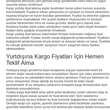
alındığında denizyolu yani gemiyle kargo göndermek halen daha en uygun
seçenek olmayı sürdürüyor.
Kargo yurtdışı fiyat tablosu kişiler tarafından merak edilen konular arasında
bulunmaktadır. Fiyatların ortaya çıkmasında rol oynayan en önemli etmenlerin
başında kilogram ve hacim boyutları gelmektedir. Fiyatlar bu etmenler ışığında
şekillenerek oluşmaktadır. Her açıdan fiyatların oluşumunda rol oynayan
anahtar etmenlerden birisi de marka gücüdür. Marka gücü yüksek olan
firmaların fiyatları daha yukarı yöndeyken marka gücü daha düşük firmaların
fiyatları daha aşağıda seviyelerde olmaktadır.
Kargo yurtdışı fiyat tablosu bakımından firmalar birbirinden bağımsız fiyat
listelerine sahiptir. Fiyatlar sürekli olarak değişkenlik göstermektedir. Fiyatların
değişkenlik göstermesinde birçok dolaylı ve dolaysız etmen rol oynar. Özellikl
bu süreçte gidilecek mesafe, kargonun hacmi, kargonun kilosu fiyatları
etkilemektedir.
Yurtdışına Kargo Fiyatları İçin Hemen
Teklif Alma
Yurtdışına kargo gönderme fiyatı hesaplama araçları sayesinde belirli bir
tahmini değer olarak kullanıcılara sunulabiliyor. Bunun için zaten gönderinizin
enini, boyunu ve yüksekliğini biliyor olmanız gerekiyor. Fiyat için belirleyici bir
unsur olmasından dolayı ağırlığı da burada önemli bir kriter olarak
tanımlanabilir. Ki bu detaylara sahipseniz kolaylıkla kargo firmalarından fiyat
talebinde bulunabilirsiniz.
Yurtdışı kargo fiyat teklifi alma işlemi şirket tarafından sizden istenilen bilgi ve
belgelere dayalı olarak sunulan bir fiyatı temsil eder. Sizin talepleriniz
doğrultusunda da bazı kriterler bu fiyat üzerinde değişkenlere sebep olabilir.
Örneğin kargo için sigorta, gümrük işlemlerinin şirket tarafından yapılması,
gümrükte bekletilme süreci ya da hızlı teslimat gibi detaylar fiyatlar konusunda