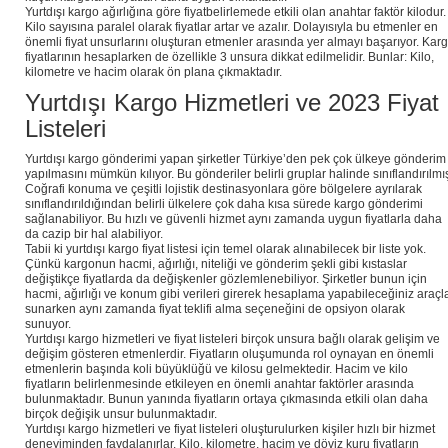
Yurtdışı kargo ağırlığına göre fiyatbelirlemede etkili olan anahtar faktör kilodur.
Kilo sayısına paralel olarak fiyatlar artar ve azalır. Dolayısıyla bu etmenler en
önemli fiyat unsurlarını oluşturan etmenler arasında yer almayı başarıyor. Kar
fiyatlarının hesaplarken de özellikle 3 unsura dikkat edilmelidir. Bunlar: Kilo,
kilometre ve hacim olarak ön plana çıkmaktadır.
Yurtdışı Kargo Hizmetleri ve 2023 Fiyat
Listeleri
Yurtdışı kargo gönderimi yapan şirketler Türkiye’den pek çok ülkeye gönderim
yapılmasını mümkün kılıyor. Bu gönderiler belirli gruplar halinde sınıflandırılmı
Coğrafi konuma ve çeşitli lojistik destinasyonlara göre bölgelere ayrılarak
sınıflandırıldığından belirli ülkelere çok daha kısa sürede kargo gönderimi
sağlanabiliyor. Bu hızlı ve güvenli hizmet aynı zamanda uygun fiyatlarla daha
da cazip bir hal alabiliyor.
Tabii ki yurtdışı kargo fiyat listesi için temel olarak alınabilecek bir liste yok.
Çünkü kargonun hacmi, ağırlığı, niteliği ve gönderim şekli gibi kıstaslar
değiştikçe fiyatlarda da değişkenler gözlemlenebiliyor. Şirketler bunun için
hacmi, ağırlığı ve konum gibi verileri girerek hesaplama yapabileceğiniz araçl
sunarken aynı zamanda fiyat teklifi alma seçeneğini de opsiyon olarak
sunuyor.
Yurtdışı kargo hizmetleri ve fiyat listeleri birçok unsura bağlı olarak gelişim ve
değişim gösteren etmenlerdir. Fiyatların oluşumunda rol oynayan en önemli
etmenlerin başında koli büyüklüğü ve kilosu gelmektedir. Hacim ve kilo
fiyatların belirlenmesinde etkileyen en önemli anahtar faktörler arasında
bulunmaktadır. Bunun yanında fiyatların ortaya çıkmasında etkili olan daha
birçok değişik unsur bulunmaktadır.
Yurtdışı kargo hizmetleri ve fiyat listeleri oluşturulurken kişiler hızlı bir hizmet
deneyiminden faydalanırlar. Kilo, kilometre, hacim ve döviz kuru fiyatların