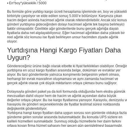
• En*boy*yükseklik / 5000
Bu formüle göre yurtdışı kargo ücreti hesaplama işleminde en, boy ve yüksekli
birbiriyle çarpılıyor ve elde edilen sonuç 5.000’e bölünüyor. Karşınıza çıkan
hacim değeri aslında hacimsel ağırlık olarak nitelendirilebilir. Ancak söz konu
gönderi yurtdışına gideceğinden dolayı hacimsel ağırlık tek başına belirleyici
faktör olmayabilir. Özellikle ağır gönderilerde bunu gerçek ağırlığa dayalı
fiyatlarla daha net algılayabiliyoruz. Eğer hacimsel ağırlıktan daha yüksek bir
reel ağırlık söz konusu ise fiyatı belirleyen unsur hacimden ziyade ağırlık
oluyor.
Yurtdışına Hangi Kargo Fiyatları Daha
Uygun?
Göndereceğiniz ürüne bağlı olarak elbette ki fiyat farklılıkları olabiliyor. Örneği
yurtdışına en ucuz kargo fiyatları arasında belge, doküman ve evraklar yer
alıyor. Bu tarz gönderilerde yalnızca konşimento belgesinin yeterli olması,
herhangi bir evrak masrafının oluşmaması ve aynı zamanda hacimsel ve
gerçek ağırlık olarak çok düşük miktarların ortaya çıkması bunu sağlıyor.
Dolayısıyla gönderi paket ya da koli formunda olduğunda hem ekstra gümrük
mevzuatları dahil oluyor hem de hacim ve ağırlık açısından daha büyük
değerler ortaya çıkıyor. Bu ise kargo fiyatlarına yansıyor. Karayolu, denizyolu v
havayolu ile gönderi seçeneklerinde de fiyatlar teslimat süresi noktasında
değişkenlik gösterebiliyor.
Yurtdışına hangi kargo fiyatları daha uygun sorusu son günlerde oldukça fazla
gündeme gelen sorular arasında bulunmaktadır. Bu konuda UPS sizlere en
kaliteli hizmetleri sunmaktadır. Sunmuş olduğu hizmetlerle her daim farkını
ortaya koyan firma hizmet sahasını her geçen gün genişletmeyi başarmıştır.