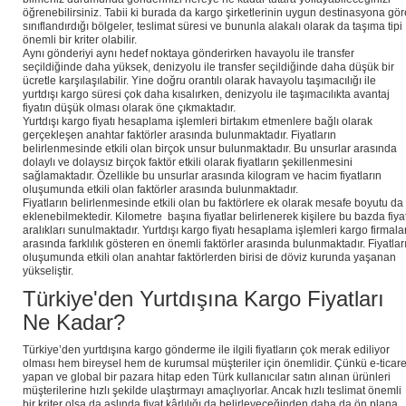
öğrenebilirsiniz. Tabii ki burada da kargo şirketlerinin uygun destinasyona gör
sınıflandırdığı bölgeler, teslimat süresi ve bununla alakalı olarak da taşıma tipi
önemli bir kriter olabilir.
Aynı gönderiyi aynı hedef noktaya gönderirken havayolu ile transfer
seçildiğinde daha yüksek, denizyolu ile transfer seçildiğinde daha düşük bir
ücretle karşılaşılabilir. Yine doğru orantılı olarak havayolu taşımacılığı ile
yurtdışı kargo süresi çok daha kısalırken, denizyolu ile taşımacılıkta avantaj
fiyatın düşük olması olarak öne çıkmaktadır.
Yurtdışı kargo fiyatı hesaplama işlemleri birtakım etmenlere bağlı olarak
gerçekleşen anahtar faktörler arasında bulunmaktadır. Fiyatların
belirlenmesinde etkili olan birçok unsur bulunmaktadır. Bu unsurlar arasında
dolaylı ve dolaysız birçok faktör etkili olarak fiyatların şekillenmesini
sağlamaktadır. Özellikle bu unsurlar arasında kilogram ve hacim fiyatların
oluşumunda etkili olan faktörler arasında bulunmaktadır.
Fiyatların belirlenmesinde etkili olan bu faktörlere ek olarak mesafe boyutu da
eklenebilmektedir. Kilometre başına fiyatlar belirlenerek kişilere bu bazda fiya
aralıkları sunulmaktadır. Yurtdışı kargo fiyatı hesaplama işlemleri kargo firmalar
arasında farklılık gösteren en önemli faktörler arasında bulunmaktadır. Fiyatlar
oluşumunda etkili olan anahtar faktörlerden birisi de döviz kurunda yaşanan
yükseliştir.
Türkiye'den Yurtdışına Kargo Fiyatları
Ne Kadar?
Türkiye’den yurtdışına kargo gönderme ile ilgili fiyatların çok merak ediliyor
olması hem bireysel hem de kurumsal müşteriler için önemlidir. Çünkü e-ticare
yapan ve global bir pazara hitap eden Türk kullanıcılar satın alınan ürünleri
müşterilerine hızlı şekilde ulaştırmayı amaçlıyorlar. Ancak hızlı teslimat önemli
bir kriter olsa da aslında fiyat kârlılığı da belirleyeceğinden daha da ön plana