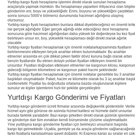
Yurtdışı kargo fiyatı hesaplama işlemini direkt olarak sunulan hesaplama
araçlarıyla yapmak mümkün. Bu hesaplamayı yaparken ihtiyacınız olan bilgile
gönderinin eni, boyu ve yüksekliğidir. Enini, boyunu ve yüksekliğini çarptıktan
sonra sonucu 5000’e bölmeniz durumunda hacimsel ağırlığına ulaşmış
olursunuz.
Yurtdışı kargo fiyatı hesaplarken bunlara dikkat diyebileceğimiz en önemli krite
ise gerçek ağırlığıdır. Eğer gerçek ağırlığı elde edeceğiniz desi hesaplama
sonucuna göre hacimsel ağırlığından daha yüksek bir değerdeyse bu kez fiyat
belirleyen unsur en, boy, yükseklik hesaplaması değil direkt olarak ağırlık
olacaktır.
Yurtdışı kargo fiyatları hesaplamak için önemli noktalarkapsamında fiyatların
belirlenmesini etkileyen birçok anahtar etmen bulunmaktadır. Bu anahtar
etmenler arasında en çok dikkat çeken faktör döviz kuruna bağlı olarak artan
benzin fiyatlarıdır. Bu etmen dolaylı yoldan fiyatları etkileyen önemli bir
unsurdur. Fiyatları doğrudan etkileyen etmenler ise kargonun kilosu, kargonun
gideceği bölgenin kilometresi ve kargonun paket hacmi şeklindedir.
Yurtdışı kargo fiyatları hesaplamak için önemli noktalar genellikle bu 3 anahtar
başlıktan oluşmaktadır. Paket, hacim ve kilometre olarak bu 3 üç anahtar başlı
özetlenebilir. Fiyatlar bu doğrultuda ortalama bazda oluşturularak kişilere
sunulur ve kişiler işlemlerini hızlı bir şekilde gerçekleştirir.
Yurtdışı Kargo Gönderimi ve Fiyatları
Yurtdışı kargo gönderim ücreti firmalar arasında değişkenlik gösterebilir. Veril
hizmet aynı gibi görünse de aslında hizmet kalitesi ve hizmete dahil unsurlar
burada farklılık yaratabilir. Bazı kargo şirketleri direkt olarak gümrük işlemlerini
ve gönderiye dair tüm evrakları kendi bünyesinde çözüme ulaştırmaktadır.
Yine yurtdışına kargo gönderme fiyatları için belirleyici unsurların başında
kargo tipi gelmektedir. Uçakla, gemiyle ya da araçla gönderim sağlanacağınd
farklı fiyatlarla karşılaşılması gayet doğaldır. Ki Express kargo şu sıralar en çok