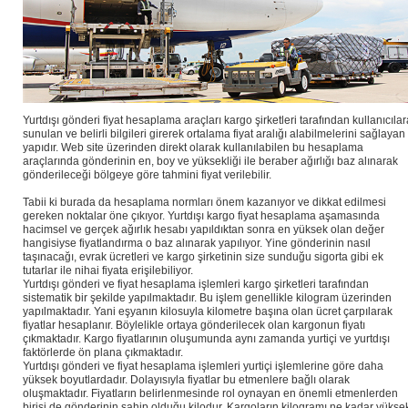
Yurtdışı gönderi fiyat hesaplama araçları kargo şirketleri tarafından kullanıcılar
sunulan ve belirli bilgileri girerek ortalama fiyat aralığı alabilmelerini sağlayan
yapıdır. Web site üzerinden direkt olarak kullanılabilen bu hesaplama
araçlarında gönderinin en, boy ve yüksekliği ile beraber ağırlığı baz alınarak
gönderileceği bölgeye göre tahmini fiyat verilebilir.
Tabii ki burada da hesaplama normları önem kazanıyor ve dikkat edilmesi
gereken noktalar öne çıkıyor. Yurtdışı kargo fiyat hesaplama aşamasında
hacimsel ve gerçek ağırlık hesabı yapıldıktan sonra en yüksek olan değer
hangisiyse fiyatlandırma o baz alınarak yapılıyor. Yine gönderinin nasıl
taşınacağı, evrak ücretleri ve kargo şirketinin size sunduğu sigorta gibi ek
tutarlar ile nihai fiyata erişilebiliyor.
Yurtdışı gönderi ve fiyat hesaplama işlemleri kargo şirketleri tarafından
sistematik bir şekilde yapılmaktadır. Bu işlem genellikle kilogram üzerinden
yapılmaktadır. Yani eşyanın kilosuyla kilometre başına olan ücret çarpılarak
fiyatlar hesaplanır. Böylelikle ortaya gönderilecek olan kargonun fiyatı
çıkmaktadır. Kargo fiyatlarının oluşumunda aynı zamanda yurtiçi ve yurtdışı
faktörlerde ön plana çıkmaktadır.
Yurtdışı gönderi ve fiyat hesaplama işlemleri yurtiçi işlemlerine göre daha
yüksek boyutlardadır. Dolayısıyla fiyatlar bu etmenlere bağlı olarak
oluşmaktadır. Fiyatların belirlenmesinde rol oynayan en önemli etmenlerden
birisi de gönderinin sahip olduğu kilodur. Kargoların kilogramı ne kadar yükse