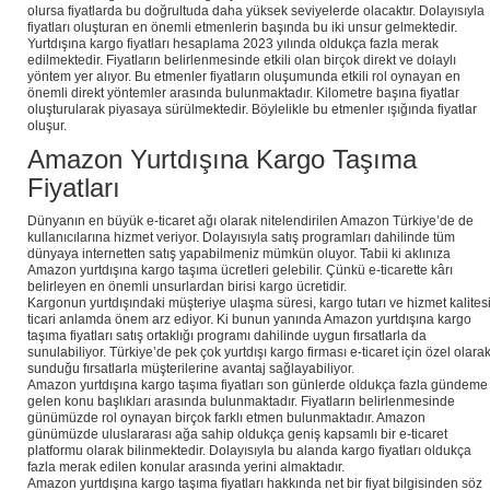
olursa fiyatlarda bu doğrultuda daha yüksek seviyelerde olacaktır. Dolayısıyla
fiyatları oluşturan en önemli etmenlerin başında bu iki unsur gelmektedir.
Yurtdışına kargo fiyatları hesaplama 2023 yılında oldukça fazla merak
edilmektedir. Fiyatların belirlenmesinde etkili olan birçok direkt ve dolaylı
yöntem yer alıyor. Bu etmenler fiyatların oluşumunda etkili rol oynayan en
önemli direkt yöntemler arasında bulunmaktadır. Kilometre başına fiyatlar
oluşturularak piyasaya sürülmektedir. Böylelikle bu etmenler ışığında fiyatlar
oluşur.
Amazon Yurtdışına Kargo Taşıma
Fiyatları
Dünyanın en büyük e-ticaret ağı olarak nitelendirilen Amazon Türkiye’de de
kullanıcılarına hizmet veriyor. Dolayısıyla satış programları dahilinde tüm
dünyaya internetten satış yapabilmeniz mümkün oluyor. Tabii ki aklınıza
Amazon yurtdışına kargo taşıma ücretleri gelebilir. Çünkü e-ticarette kârı
belirleyen en önemli unsurlardan birisi kargo ücretidir.
Kargonun yurtdışındaki müşteriye ulaşma süresi, kargo tutarı ve hizmet kalites
ticari anlamda önem arz ediyor. Ki bunun yanında Amazon yurtdışına kargo
taşıma fiyatları satış ortaklığı programı dahilinde uygun fırsatlarla da
sunulabiliyor. Türkiye’de pek çok yurtdışı kargo firması e-ticaret için özel olara
sunduğu fırsatlarla müşterilerine avantaj sağlayabiliyor.
Amazon yurtdışına kargo taşıma fiyatları son günlerde oldukça fazla gündeme
gelen konu başlıkları arasında bulunmaktadır. Fiyatların belirlenmesinde
günümüzde rol oynayan birçok farklı etmen bulunmaktadır. Amazon
günümüzde uluslararası ağa sahip oldukça geniş kapsamlı bir e-ticaret
platformu olarak bilinmektedir. Dolayısıyla bu alanda kargo fiyatları oldukça
fazla merak edilen konular arasında yerini almaktadır.
Amazon yurtdışına kargo taşıma fiyatları hakkında net bir fiyat bilgisinden söz