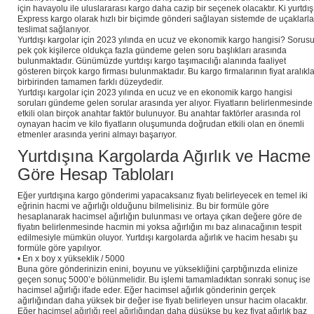
için havayolu ile uluslararası kargo daha cazip bir seçenek olacaktır. Ki yurtdış
Express kargo olarak hızlı bir biçimde gönderi sağlayan sistemde de uçaklarla
teslimat sağlanıyor.
Yurtdışı kargolar için 2023 yılında en ucuz ve ekonomik kargo hangisi? Sorus
pek çok kişilerce oldukça fazla gündeme gelen soru başlıkları arasında
bulunmaktadır. Günümüzde yurtdışı kargo taşımacılığı alanında faaliyet
gösteren birçok kargo firması bulunmaktadır. Bu kargo firmalarının fiyat aralıkla
birbirinden tamamen farklı düzeydedir.
Yurtdışı kargolar için 2023 yılında en ucuz ve en ekonomik kargo hangisi
soruları gündeme gelen sorular arasında yer alıyor. Fiyatların belirlenmesinde
etkili olan birçok anahtar faktör bulunuyor. Bu anahtar faktörler arasında rol
oynayan hacim ve kilo fiyatların oluşumunda doğrudan etkili olan en önemli
etmenler arasında yerini almayı başarıyor.
Yurtdışına Kargolarda Ağırlık ve Hacme
Göre Hesap Tabloları
Eğer yurtdışına kargo gönderimi yapacaksanız fiyatı belirleyecek en temel iki
eğrinin hacmi ve ağırlığı olduğunu bilmelisiniz. Bu bir formüle göre
hesaplanarak hacimsel ağırlığın bulunması ve ortaya çıkan değere göre de
fiyatın belirlenmesinde hacmin mi yoksa ağırlığın mı baz alınacağının tespit
edilmesiyle mümkün oluyor. Yurtdışı kargolarda ağırlık ve hacim hesabı şu
formüle göre yapılıyor.
• En x boy x yükseklik / 5000
Buna göre gönderinizin enini, boyunu ve yüksekliğini çarptığınızda elinize
geçen sonuç 5000’e bölünmelidir. Bu işlemi tamamladıktan sonraki sonuç ise
hacimsel ağırlığı ifade eder. Eğer hacimsel ağırlık gönderinin gerçek
ağırlığından daha yüksek bir değer ise fiyatı belirleyen unsur hacim olacaktır.
Eğer hacimsel ağırlığı reel ağırlığından daha düşükse bu kez fiyat ağırlık baz