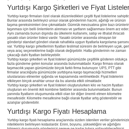
Yurtdışı Kargo Şirketleri ve Fiyat Listeler
Yurtdışı kargo firmaları özel olarak düzenledikleri çeşitli fiyat listelerine sahiptir
Bunlar arasında belirleyici unsur olarak gönderinin hacmi, ağırlığı ve ürünün
taşıma gereksinimleri öne çıkmaktadır. Gümrük mevzuatına göre bazı ürünleri
taşınması için belli önlemlerin alınması ve şartların sağlanması önem arz eder.
Aynı zamanda bunun dışında da ülkelerin kullanımı, satışı ve ithalat ihracatı
yasaklı olan ürünler listesi vardır. Yasaklı ürünler arasında olmayan bir
gönderiyi standart gönderi olarak rahatlıkla uygun fiyatlarla kargolama şansını
var. Yurtdışı kargo şirketlerinin fiyatları teslimat süresini de belirleyen uçak, ge
veya araç seçeneklerine bağlı olarak değişebilir. Hatta gönderinin ne zaman
çıkacağı dahi fiyatları belirleyebilir.
Yurtdışı kargo şirketleri ve fiyat listeleri günümüzde çeşitlilik gösteren oldukça
fazla gündeme gelen konular arasında bulunmaktadır. Kargo firması olarak
taşımacılık yapan günümüzde birçok farklı firma bulunuyor. UPS, PTT gibi
firmalar aracılığıyla günümüzde yurtdışına kargo taşımacılığı hizmetleri
uluslararası etmenler ışığında ve kapsamında verilmektedir. Fiyat listelerini
etkileyen birçok anahtar unsur da bu alanda etkili olmaktadır.
Yurtdışı kargo şirketleri ve fiyat listeleri oluşturulurken kilo ve hacim fiyatları
oluşturan en önemli ikili kombine faktörler arasında bulunmaktadır. Bunun
yanında fiyatların oluşumunda etkili olan bir diğer önemli etmen kilometre
mesafesidir. Kilometre mesafesine bağlı olarak fiyatlar artış gösterebilir ve
azalışlar gösterebilir.
Yurtdışı Kargo Fiyatı Hesaplama
Yurtdışı kargo fiyatı hesaplama araçlarında sizden istenilen veriler gönderinizi
niteliklerini belirleyen kıstaslardır. Enini, boyunu, yüksekliğini ve ağırlığını
bilmeniz durumunda gönderinizi nereye ne kadar tutara yollayabileceğinizi