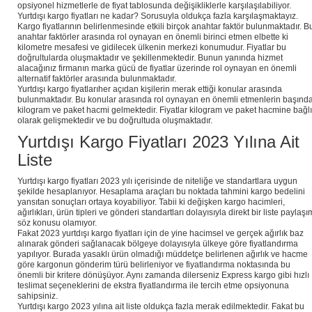
opsiyonel hizmetlerle de fiyat tablosunda değişikliklerle karşılaşılabiliyor.
Yurtdışı kargo fiyatları ne kadar? Sorusuyla oldukça fazla karşılaşmaktayız.
Kargo fiyatlarının belirlenmesinde etkili birçok anahtar faktör bulunmaktadır. B
anahtar faktörler arasında rol oynayan en önemli birinci etmen elbette ki
kilometre mesafesi ve gidilecek ülkenin merkezi konumudur. Fiyatlar bu
doğrultularda oluşmaktadır ve şekillenmektedir. Bunun yanında hizmet
alacağınız firmanın marka gücü de fiyatlar üzerinde rol oynayan en önemli
alternatif faktörler arasında bulunmaktadır.
Yurtdışı kargo fiyatlarıher açıdan kişilerin merak ettiği konular arasında
bulunmaktadır. Bu konular arasında rol oynayan en önemli etmenlerin başınd
kilogram ve paket hacmi gelmektedir. Fiyatlar kilogram ve paket hacmine bağlı
olarak gelişmektedir ve bu doğrultuda oluşmaktadır.
Yurtdışı Kargo Fiyatları 2023 Yılına Ait
Liste
Yurtdışı kargo fiyatları 2023 yılı içerisinde de niteliğe ve standartlara uygun
şekilde hesaplanıyor. Hesaplama araçları bu noktada tahmini kargo bedelini
yansıtan sonuçları ortaya koyabiliyor. Tabii ki değişken kargo hacimleri,
ağırlıkları, ürün tipleri ve gönderi standartları dolayısıyla direkt bir liste paylaşı
söz konusu olamıyor.
Fakat 2023 yurtdışı kargo fiyatları için de yine hacimsel ve gerçek ağırlık baz
alınarak gönderi sağlanacak bölgeye dolayısıyla ülkeye göre fiyatlandırma
yapılıyor. Burada yasaklı ürün olmadığı müddetçe belirlenen ağırlık ve hacme
göre kargonun gönderim türü belirleniyor ve fiyatlandırma noktasında bu
önemli bir kritere dönüşüyor. Aynı zamanda dilerseniz Express kargo gibi hızlı
teslimat seçeneklerini de ekstra fiyatlandırma ile tercih etme opsiyonuna
sahipsiniz.
Yurtdışı kargo 2023 yılına ait liste oldukça fazla merak edilmektedir. Fakat bu