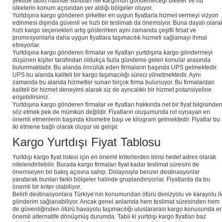
şekilde tablo halinde sunulan ise kargonun gönderileceği ülkeler ve bu
ülkelerin konum açısından yer aldığı bölgeler oluyor.
Yurtdışına kargo gönderen şirketler en uygun fiyatlarla hizmet vermeyi vizyon
edinmesi dışında güvenli ve hızlı bir teslimatı da önemsiyor. Buna dayalı olara
hızlı kargo seçenekleri artış gösterirken aynı zamanda çeşitli fırsat ve
promosyonlarla daha uygun fiyatlara taşımacılık hizmeti sağlamayı ihmal
etmiyorlar.
Yurtdışına kargo gönderen firmalar ve fiyatları yurtdışına kargo göndermeyi
düşünen kişiler tarafından oldukça fazla gündeme gelen konular arasında
bulunmaktadır. Bu alanda öncülük eden firmaların başında UPS gelmektedir.
UPS bu alanda kaliteli bir kargo taşımacılığı süreci yönetmektedir. Aynı
zamanda bu alanda hizmetler sunan birçok firma bulunuyor. Bu firmalardan
kaliteli bir hizmet deneyimi alarak siz de ayrıcalıklı bir hizmet potansiyeline
erişebilirsiniz.
Yurtdışına kargo gönderen firmalar ve fiyatları hakkında net bir fiyat bilgisinde
söz etmek pek de mümkün değildir. Fiyatların oluşumunda rol oynayan en
önemli etmenlerin başında kilometre başı ve kilogram gelmektedir. Fiyatlar bu
iki etmene bağlı olarak oluşur ve gelişir.
Kargo Yurtdışı Fiyat Tablosu
Yurtdışı kargo fiyat listesi için en önemli kriterlerden birisi hedef adres olarak
nitelendirilebilir. Burada kargo firmaları fiyat kadar teslimat süresini de
önemseyen bir bakış açısına sahip. Dolayısıyla benzer destinasyonlar
yaratarak bunları farklı bölgeler halinde gruplandırıyorlar. Fiyatlarda da bu
önemli bir kriter olabiliyor.
Belirli destinasyonlara Türkiye’nin konumundan ötürü denizyolu ve karayolu il
gönderim sağlanabiliyor. Ancak genel anlamda hem teslimat süresinden hem
de güvenliğinden ötürü havayolu taşımacılığı uluslararası kargo konusunda e
önemli alternatife dönüşmüş durumda. Tabii ki yurtdışı kargo fiyatları baz