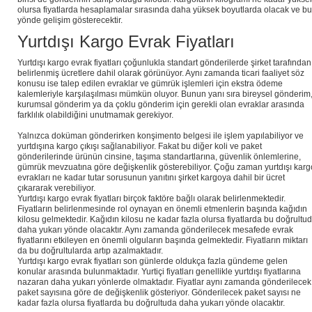
olursa fiyatlarda hesaplamalar sırasında daha yüksek boyutlarda olacak ve bu
yönde gelişim gösterecektir.
Yurtdışı Kargo Evrak Fiyatları
Yurtdışı kargo evrak fiyatları çoğunlukla standart gönderilerde şirket tarafından
belirlenmiş ücretlere dahil olarak görünüyor. Aynı zamanda ticari faaliyet söz
konusu ise talep edilen evraklar ve gümrük işlemleri için ekstra ödeme
kalemleriyle karşılaşılması mümkün oluyor. Bunun yanı sıra bireysel gönderim
kurumsal gönderim ya da çoklu gönderim için gerekli olan evraklar arasında
farklılık olabildiğini unutmamak gerekiyor.
Yalnızca doküman gönderirken konşimento belgesi ile işlem yapılabiliyor ve
yurtdışına kargo çıkışı sağlanabiliyor. Fakat bu diğer koli ve paket
gönderilerinde ürünün cinsine, taşıma standartlarına, güvenlik önlemlerine,
gümrük mevzuatına göre değişkenlik gösterebiliyor. Çoğu zaman yurtdışı karg
evrakları ne kadar tutar sorusunun yanıtını şirket kargoya dahil bir ücret
çıkararak verebiliyor.
Yurtdışı kargo evrak fiyatları birçok faktöre bağlı olarak belirlenmektedir.
Fiyatların belirlenmesinde rol oynayan en önemli etmenlerin başında kağıdın
kilosu gelmektedir. Kağıdın kilosu ne kadar fazla olursa fiyatlarda bu doğrultu
daha yukarı yönde olacaktır. Aynı zamanda gönderilecek mesafede evrak
fiyatlarını etkileyen en önemli olguların başında gelmektedir. Fiyatların miktarı
da bu doğrultularda artıp azalmaktadır.
Yurtdışı kargo evrak fiyatları son günlerde oldukça fazla gündeme gelen
konular arasında bulunmaktadır. Yurtiçi fiyatları genellikle yurtdışı fiyatlarına
nazaran daha yukarı yönlerde olmaktadır. Fiyatlar aynı zamanda gönderilecek
paket sayısına göre de değişkenlik gösteriyor. Gönderilecek paket sayısı ne
kadar fazla olursa fiyatlarda bu doğrultuda daha yukarı yönde olacaktır.