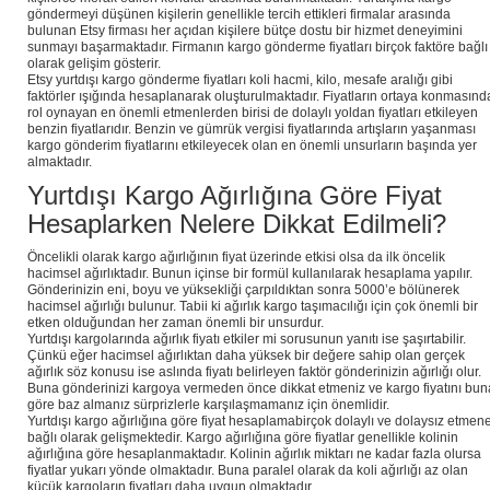
göndermeyi düşünen kişilerin genellikle tercih ettikleri firmalar arasında
bulunan Etsy firması her açıdan kişilere bütçe dostu bir hizmet deneyimini
sunmayı başarmaktadır. Firmanın kargo gönderme fiyatları birçok faktöre bağlı
olarak gelişim gösterir.
Etsy yurtdışı kargo gönderme fiyatları koli hacmi, kilo, mesafe aralığı gibi
faktörler ışığında hesaplanarak oluşturulmaktadır. Fiyatların ortaya konmasınd
rol oynayan en önemli etmenlerden birisi de dolaylı yoldan fiyatları etkileyen
benzin fiyatlarıdır. Benzin ve gümrük vergisi fiyatlarında artışların yaşanması
kargo gönderim fiyatlarını etkileyecek olan en önemli unsurların başında yer
almaktadır.
Yurtdışı Kargo Ağırlığına Göre Fiyat
Hesaplarken Nelere Dikkat Edilmeli?
Öncelikli olarak kargo ağırlığının fiyat üzerinde etkisi olsa da ilk öncelik
hacimsel ağırlıktadır. Bunun içinse bir formül kullanılarak hesaplama yapılır.
Gönderinizin eni, boyu ve yüksekliği çarpıldıktan sonra 5000’e bölünerek
hacimsel ağırlığı bulunur. Tabii ki ağırlık kargo taşımacılığı için çok önemli bir
etken olduğundan her zaman önemli bir unsurdur.
Yurtdışı kargolarında ağırlık fiyatı etkiler mi sorusunun yanıtı ise şaşırtabilir.
Çünkü eğer hacimsel ağırlıktan daha yüksek bir değere sahip olan gerçek
ağırlık söz konusu ise aslında fiyatı belirleyen faktör gönderinizin ağırlığı olur.
Buna gönderinizi kargoya vermeden önce dikkat etmeniz ve kargo fiyatını bun
göre baz almanız sürprizlerle karşılaşmamanız için önemlidir.
Yurtdışı kargo ağırlığına göre fiyat hesaplamabirçok dolaylı ve dolaysız etmen
bağlı olarak gelişmektedir. Kargo ağırlığına göre fiyatlar genellikle kolinin
ağırlığına göre hesaplanmaktadır. Kolinin ağırlık miktarı ne kadar fazla olursa
fiyatlar yukarı yönde olmaktadır. Buna paralel olarak da koli ağırlığı az olan
küçük kargoların fiyatları daha uygun olmaktadır.