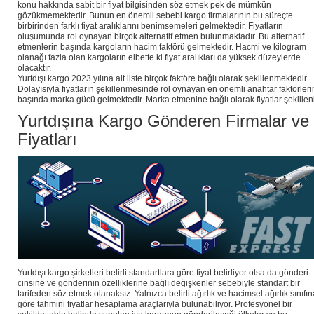
konu hakkında sabit bir fiyat bilgisinden söz etmek pek de mümkün
gözükmemektedir. Bunun en önemli sebebi kargo firmalarının bu süreçte
birbirinden farklı fiyat aralıklarını benimsemeleri gelmektedir. Fiyatların
oluşumunda rol oynayan birçok alternatif etmen bulunmaktadır. Bu alternatif
etmenlerin başında kargoların hacim faktörü gelmektedir. Hacmi ve kilogram
olanağı fazla olan kargoların elbette ki fiyat aralıkları da yüksek düzeylerde
olacaktır.
Yurtdışı kargo 2023 yılına ait liste birçok faktöre bağlı olarak şekillenmektedir.
Dolayısıyla fiyatların şekillenmesinde rol oynayan en önemli anahtar faktörleri
başında marka gücü gelmektedir. Marka etmenine bağlı olarak fiyatlar şekilleni
Yurtdışına Kargo Gönderen Firmalar ve
Fiyatları
Yurtdışı kargo şirketleri belirli standartlara göre fiyat belirliyor olsa da gönderi
cinsine ve gönderinin özelliklerine bağlı değişkenler sebebiyle standart bir
tarifeden söz etmek olanaksız. Yalnızca belirli ağırlık ve hacimsel ağırlık sınıfın
göre tahmini fiyatlar hesaplama araçlarıyla bulunabiliyor. Profesyonel bir