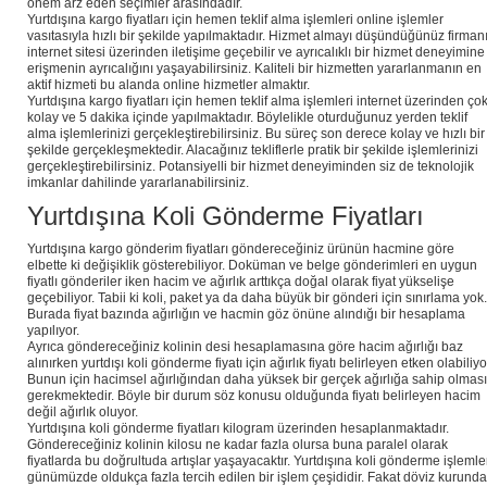
önem arz eden seçimler arasındadır.
Yurtdışına kargo fiyatları için hemen teklif alma işlemleri online işlemler
vasıtasıyla hızlı bir şekilde yapılmaktadır. Hizmet almayı düşündüğünüz firman
internet sitesi üzerinden iletişime geçebilir ve ayrıcalıklı bir hizmet deneyimine
erişmenin ayrıcalığını yaşayabilirsiniz. Kaliteli bir hizmetten yararlanmanın en
aktif hizmeti bu alanda online hizmetler almaktır.
Yurtdışına kargo fiyatları için hemen teklif alma işlemleri internet üzerinden ço
kolay ve 5 dakika içinde yapılmaktadır. Böylelikle oturduğunuz yerden teklif
alma işlemlerinizi gerçekleştirebilirsiniz. Bu süreç son derece kolay ve hızlı bir
şekilde gerçekleşmektedir. Alacağınız tekliflerle pratik bir şekilde işlemlerinizi
gerçekleştirebilirsiniz. Potansiyelli bir hizmet deneyiminden siz de teknolojik
imkanlar dahilinde yararlanabilirsiniz.
Yurtdışına Koli Gönderme Fiyatları
Yurtdışına kargo gönderim fiyatları göndereceğiniz ürünün hacmine göre
elbette ki değişiklik gösterebiliyor. Doküman ve belge gönderimleri en uygun
fiyatlı gönderiler iken hacim ve ağırlık arttıkça doğal olarak fiyat yükselişe
geçebiliyor. Tabii ki koli, paket ya da daha büyük bir gönderi için sınırlama yok.
Burada fiyat bazında ağırlığın ve hacmin göz önüne alındığı bir hesaplama
yapılıyor.
Ayrıca göndereceğiniz kolinin desi hesaplamasına göre hacim ağırlığı baz
alınırken yurtdışı koli gönderme fiyatı için ağırlık fiyatı belirleyen etken olabiliyo
Bunun için hacimsel ağırlığından daha yüksek bir gerçek ağırlığa sahip olması
gerekmektedir. Böyle bir durum söz konusu olduğunda fiyatı belirleyen hacim
değil ağırlık oluyor.
Yurtdışına koli gönderme fiyatları kilogram üzerinden hesaplanmaktadır.
Göndereceğiniz kolinin kilosu ne kadar fazla olursa buna paralel olarak
fiyatlarda bu doğrultuda artışlar yaşayacaktır. Yurtdışına koli gönderme işlemle
günümüzde oldukça fazla tercih edilen bir işlem çeşididir. Fakat döviz kurunda