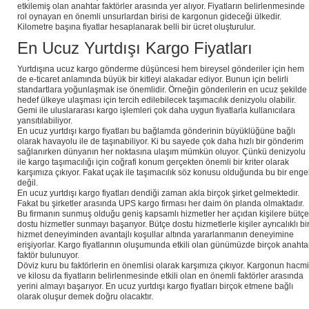
etkilemiş olan anahtar faktörler arasında yer alıyor. Fiyatların belirlenmesinde
rol oynayan en önemli unsurlardan birisi de kargonun gideceği ülkedir.
Kilometre başına fiyatlar hesaplanarak belli bir ücret oluşturulur.
En Ucuz Yurtdışı Kargo Fiyatları
Yurtdışına ucuz kargo gönderme düşüncesi hem bireysel gönderiler için hem
de e-ticaret anlamında büyük bir kitleyi alakadar ediyor. Bunun için belirli
standartlara yoğunlaşmak ise önemlidir. Örneğin gönderilerin en ucuz şekilde
hedef ülkeye ulaşması için tercih edilebilecek taşımacılık denizyolu olabilir.
Gemi ile uluslararası kargo işlemleri çok daha uygun fiyatlarla kullanıcılara
yansıtılabiliyor.
En ucuz yurtdışı kargo fiyatları bu bağlamda gönderinin büyüklüğüne bağlı
olarak havayolu ile de taşınabiliyor. Ki bu sayede çok daha hızlı bir gönderim
sağlanırken dünyanın her noktasına ulaşım mümkün oluyor. Çünkü denizyolu
ile kargo taşımacılığı için coğrafi konum gerçekten önemli bir kriter olarak
karşımıza çıkıyor. Fakat uçak ile taşımacılık söz konusu olduğunda bu bir enge
değil.
En ucuz yurtdışı kargo fiyatları dendiği zaman akla birçok şirket gelmektedir.
Fakat bu şirketler arasında UPS kargo firması her daim ön planda olmaktadır.
Bu firmanın sunmuş olduğu geniş kapsamlı hizmetler her açıdan kişilere bütçe
dostu hizmetler sunmayı başarıyor. Bütçe dostu hizmetlerle kişiler ayrıcalıklı bi
hizmet deneyiminden avantajlı koşullar altında yararlanmanın deneyimine
erişiyorlar. Kargo fiyatlarının oluşumunda etkili olan günümüzde birçok anahta
faktör bulunuyor.
Döviz kuru bu faktörlerin en önemlisi olarak karşımıza çıkıyor. Kargonun hacmi
ve kilosu da fiyatların belirlenmesinde etkili olan en önemli faktörler arasında
yerini almayı başarıyor. En ucuz yurtdışı kargo fiyatları birçok etmene bağlı
olarak oluşur demek doğru olacaktır.