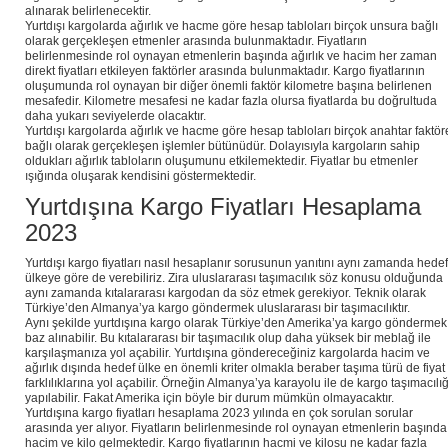
alınarak belirlenecektir.
Yurtdışı kargolarda ağırlık ve hacme göre hesap tabloları birçok unsura bağlı
olarak gerçekleşen etmenler arasında bulunmaktadır. Fiyatların
belirlenmesinde rol oynayan etmenlerin başında ağırlık ve hacim her zaman
direkt fiyatları etkileyen faktörler arasında bulunmaktadır. Kargo fiyatlarının
oluşumunda rol oynayan bir diğer önemli faktör kilometre başına belirlenen
mesafedir. Kilometre mesafesi ne kadar fazla olursa fiyatlarda bu doğrultuda
daha yukarı seviyelerde olacaktır.
Yurtdışı kargolarda ağırlık ve hacme göre hesap tabloları birçok anahtar faktör
bağlı olarak gerçekleşen işlemler bütünüdür. Dolayısıyla kargoların sahip
oldukları ağırlık tabloların oluşumunu etkilemektedir. Fiyatlar bu etmenler
ışığında oluşarak kendisini göstermektedir.
Yurtdışına Kargo Fiyatları Hesaplama
2023
Yurtdışı kargo fiyatları nasıl hesaplanır sorusunun yanıtını aynı zamanda hedef
ülkeye göre de verebiliriz. Zira uluslararası taşımacılık söz konusu olduğunda
aynı zamanda kıtalararası kargodan da söz etmek gerekiyor. Teknik olarak
Türkiye’den Almanya’ya kargo göndermek uluslararası bir taşımacılıktır.
Aynı şekilde yurtdışına kargo olarak Türkiye’den Amerika’ya kargo göndermek
baz alınabilir. Bu kıtalararası bir taşımacılık olup daha yüksek bir meblağ ile
karşılaşmanıza yol açabilir. Yurtdışına göndereceğiniz kargolarda hacim ve
ağırlık dışında hedef ülke en önemli kriter olmakla beraber taşıma türü de fiyat
farklılıklarına yol açabilir. Örneğin Almanya’ya karayolu ile de kargo taşımacılığ
yapılabilir. Fakat Amerika için böyle bir durum mümkün olmayacaktır.
Yurtdışına kargo fiyatları hesaplama 2023 yılında en çok sorulan sorular
arasında yer alıyor. Fiyatların belirlenmesinde rol oynayan etmenlerin başında
hacim ve kilo gelmektedir. Kargo fiyatlarının hacmi ve kilosu ne kadar fazla