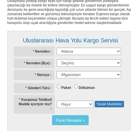
Dolayısıyla yurtdışı kargo fiyatı için hangi şekilde gönderinin yurtdışına
çıkarılacağı da önemli bir kritere dönüşmüştür. En uygun kargo gönderilerinin
denizyolu ile gemi aracılığıyla taşındığı çok uzun yıllardır bilinen bir gerçek. Ay
zamanda beklentiler ve günümüz teknolojisiyle beraber Express kargo olarak
hızlı teslimat seçenekleri ortaya çıkmıştır. Burada da tercih edilen taşıma türü
havayolu olup uçak aracılığıyla gönderiler hedef adrese ulaştırılmaktadır.
Uluslararası Hava Yolu Kargo Servisi
Nereden
Nereden (İlçe)
Nereye
Paket
Döküman
Gönderi Türü
Kargonuz Tehlikeli
Madde içeriyor mu?
Yasak Maddeler
Fiyat Hesapla