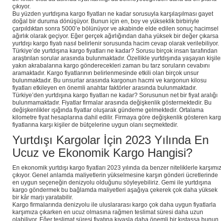
çıkıyor.
Bu yüzden yurtdışına kargo fiyatları ne kadar sorusuyla karşılaşılması gayet
doğal bir duruma dönüşüyor. Bunun için en, boy ve yükseklik birbiriyle
çarpıldıktan sonra 5000’e bölünüyor ve akabinde elde edilen sonuç hacimsel
ağırlık olarak geçiyor. Eğer gerçek ağırlığından daha yüksek bir değer çıkarsa
yurtdışı kargo fiyatı nasıl belirlenir sorusunda hacim cevap olarak verilebiliyor.
Türkiye’de yurtdışına kargo fiyatları ne kadar? Sorusu birçok insan tarafından
araştırılan sorular arasında bulunmaktadır. Özellikle yurtdışında yaşayan kişile
yakın akrabalarına kargo gönderecekleri zaman bu tarz soruların cevabını
aramaktadır. Kargo fiyatlarının belirlenmesinde etkili olan birçok unsur
bulunmaktadır. Bu unsurlar arasında kargonun hacmi ve kargonun kilosu
fiyatları etkileyen en önemli anahtar faktörler arasında bulunmaktadır.
Türkiye’den yurtdışına kargo fiyatları ne kadar? Sorusunun net bir fiyat aralığı
bulunmamaktadır. Fiyatlar firmalar arasında değişkenlik göstermektedir. Bu
değişkenlikler ışığında fiyatlar oluşarak gündeme gelmektedir. Ortalama
kilometre fiyat hesaplarına dahil edilir. Firmaya göre değişkenlik gösteren kar
fiyatlarına karşı kişiler de bütçelerine uygun olanı seçmektedir.
Yurtdışı Kargolar İçin 2023 Yılında En
Ucuz ve Ekonomik Kargo Hangisi?
En ekonomik yurtdışı kargo fiyatları 2023 yılında da benzer niteliklerle karşımı
çıkıyor. Genel anlamda maliyetlerin yükselmesine karşın gönderi ücretlerinde
en uygun seçeneğin denizyolu olduğunu söyleyebiliriz. Gemi ile yurtdışına
kargo göndermek bu bağlamda maliyetleri aşağıya çekerek çok daha yüksek
bir kâr marjı yaratabilir.
Kargo firmalarında denizyolu ile uluslararası kargo çok daha uygun fiyatlarla
karşımıza çıkarken en ucuz olmasına rağmen teslimat süresi daha uzun
olabiliyor. Eğer teslimat süresi fiyatına kıyasla daha önemli bir kıstassa bunun