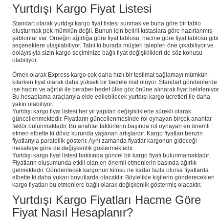
Yurtdışı Kargo Fiyat Listesi
Standart olarak yurtdışı kargo fiyat listesi sunmak ve buna göre bir tablo
oluşturmak pek mümkün değil. Bunun için belirli kıstaslara göre hazırlanmış
şablonlar var. Örneğin ağırlığa göre fiyat tablosu, hacme göre fiyat tablosu gibi
seçeneklere ulaşılabiliyor. Tabii ki burada müşteri talepleri öne çıkabiliyor ve
dolayısıyla sizin kargo seçiminize bağlı fiyat değişiklikleri de söz konusu
olabiliyor.
Örnek olarak Express kargo çok daha hızlı bir teslimat sağlamayı mümkün
kılarken fiyat olarak daha yüksek bir bedele mal oluyor. Standart gönderilerde
ise hacim ve ağırlık ile beraber hedef ülke göz önüne alınarak fiyat belirleniyor
Bu hesaplama araçlarıyla elde edilebilecek yurtdışı kargo ücretleri ile daha
yakın olabiliyor.
Yurtdışı kargo fiyat listesi her yıl yapılan değişikliklerle sürekli olarak
güncellenmektedir. Fiyatların güncellenmesinde rol oynayan birçok anahtar
faktör bulunmaktadır. Bu anahtar faktörlerin başında rol oynayan en önemli
etmen elbette ki döviz kurunda yaşanan artışlardır. Kargo fiyatları benzin
fiyatlarıyla paralellik gösterir. Aynı zamanda fiyatlar kargonun gideceği
mesafeye göre de değişkenlik göstermektedir.
Yurtdışı kargo fiyat listesi hakkında güncel bir kargo fiyatı bulunmamaktadır.
Fiyatların oluşumunda etkili olan en önemli etmenlerin başında ağırlık
gelmektedir. Gönderilecek kargonun kilosu ne kadar fazla olursa fiyatlarda
elbette ki daha yukarı boyutlarda olacaktır. Böylelikle kişilerin gönderecekleri
kargo fiyatları bu etmenlere bağlı olarak değişkenlik göstermiş olacaktır.
Yurtdışı Kargo Fiyatları Hacme Göre
Fiyat Nasıl Hesaplanır?