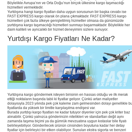
Böylelikle Avrupa’nın ve Orta Doğu’nun birçok ülkesine kargo taşımacılığı
hizmetleri vermektedir.
Yurtdışına hangi kargo fiyatları daha uygun sorusunun bir başka cevabı ise
FAST EXPRESS kargo olarak ön plana çıkmaktadır. FAST EXPRESS kargo
hizmetleri çok fazla ülkeye genişletilmiş hizmetler olmasa da günümüzde
yurtdışına kargo taşımacılığı hizmetleri sunmayı başarmaktadır. Böylelikle her
daim kaliteli ve ayrıcalıklı bir hizmet deneyimini sizlere sunuyor.
Yurtdışı Kargo Fiyatları Ne Kadar?
Yurtdışına kargo göndermek isteyen birisinin en hassas olduğu ve ilk merak
ettiği noktaların başında tabii ki fiyatlar geliyor. Çünkü artan maliyetler
dolayısıyla 2023 yılında pek çok kaleme zam gelmesinden dolayı genellikle b
fiyatlarda da yüksek bir limitle karşılaşılma endişesi var.
Burada yurtdışı kargo fiyatları ne kadar tutuyor diyenler için pek çok kriter baz
alınabilir. Çünkü yalnızca gönderinizin nitelikleri ve standartları değil aynı
zamanda taşıma biçimi ya da gümrük mevzuatına uygun kıstaslar bile fiyatı
belirleyebiliyor. Gönderilecek ürünün cinsinden boyutuna kadar her detay
fiyatlar için belirleyici bir etken olabiliyor. Sunulan ekstra sigorta ve benzeri