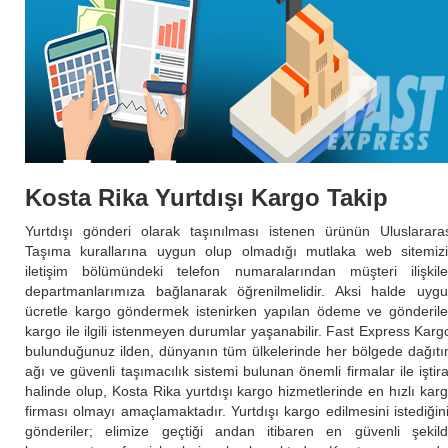
Kosta Rika Yurtdışı Kargo Takip
Yurtdışı gönderi olarak taşınılması istenen ürünün Uluslarara
Taşıma kurallarına uygun olup olmadığı mutlaka web sitemiz
iletişim bölümündeki telefon numaralarından müşteri ilişkile
departmanlarımıza bağlanarak öğrenilmelidir. Aksi halde uyg
ücretle kargo göndermek istenirken yapılan ödeme ve gönderil
kargo ile ilgili istenmeyen durumlar yaşanabilir. Fast Express Karg
bulunduğunuz ilden, dünyanın tüm ülkelerinde her bölgede dağıt
ağı ve güvenli taşımacılık sistemi bulunan önemli firmalar ile iştir
halinde olup, Kosta Rika yurtdışı kargo hizmetlerinde en hızlı kar
firması olmayı amaçlamaktadır. Yurtdışı kargo edilmesini istediğin
gönderiler; elimize geçtiği andan itibaren en güvenli şekil