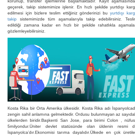
korunup, transfer işlemlerine başlamaktadır. Kayıt aşamasınd
geçerek, takip sistemimize işlenir. En hızlı şekilde yurtdışı kar
edilmesi için bizlere teslim ettiğiniz gönderinizi bu
yurtdışı kar
takip
sistemimizde tüm aşamalarıyla takip edebilirsiniz. Tesl
edildiği zamana kadar en hızlı bir şekilde rahatlıkla aşamala
gözlemleyebilirsiniz.
Kosta Rika bir Orta Amerika ülkesidir. Kosta Rika adı İspanyolca
zengin sahil anlamına gelmektedir. Ordusu bulunmayan az sayıda
ülkelerden biridir.Başkenti San Jose, para birimi Colon , nüfu
5milyondur.Üniter devlet statüsünde olan üldenin resmi di
İspanyolca’dır.Ekonomisi tarıma dayalıdır.Ülkede en çok üretil