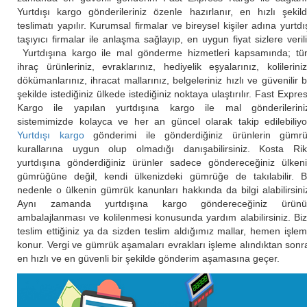
Yurtdışı kargo gönderileriniz özenle hazırlanır, en hızlı şekil
teslimatı yapılır. Kurumsal firmalar ve bireysel kişiler adına yurtdı
taşıyıcı firmalar ile anlaşma sağlayıp, en uygun fiyat sizlere verili
Yurtdışına kargo ile mal gönderme hizmetleri kapsamında; t
ihraç ürünleriniz, evraklarınız, hediyelik eşyalarınız, kolilerini
dökümanlarınız, ihracat mallarınız, belgeleriniz hızlı ve güvenilir b
şekilde istediğiniz ülkede istediğiniz noktaya ulaştırılır. Fast Expre
Kargo ile yapılan yurtdışına kargo ile mal gönderilerini
sistemimizde kolayca ve her an güncel olarak takip edilebiliyo
Yurtdışı kargo
gönderimi ile gönderdiğiniz ürünlerin gümr
kurallarına uygun olup olmadığı danışabilirsiniz. Kosta Ri
yurtdışına gönderdiğiniz ürünler sadece göndereceğiniz ülken
gümrüğüne değil, kendi ülkenizdeki gümrüğe de takılabilir. 
nedenle o ülkenin gümrük kanunları hakkında da bilgi alabilirsini
Aynı zamanda yurtdışına kargo göndereceğiniz ürünü
ambalajlanması ve kolilenmesi konusunda yardım alabilirsiniz. Bi
teslim ettiğiniz ya da sizden teslim aldığımız mallar, hemen işle
konur. Vergi ve gümrük aşamaları evrakları işleme alındıktan sonr
en hızlı ve en güvenli bir şekilde gönderim aşamasına geçer.