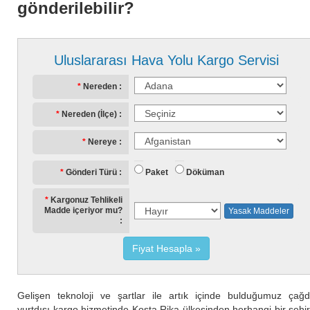
gönderilebilir?
Uluslararası Hava Yolu Kargo Servisi
Nereden
Nereden (İlçe)
Nereye
Paket
Döküman
Gönderi Türü
Kargonuz Tehlikeli
Madde içeriyor mu?
Yasak Maddeler
Fiyat Hesapla
Gelişen teknoloji ve şartlar ile artık içinde bulduğumuz çağ
yurtdışı kargo hizmetinde Kosta Rika ülkesinden herhangi bir şehi