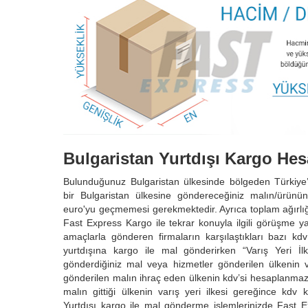
Bulgaristan Yurtdışı Kargo He
Bulunduğunuz Bulgaristan ülkesinde bölgeden Türkiy
bir Bulgaristan ülkesine göndereceğiniz malın/ürünü
euro'yu geçmemesi gerekmektedir. Ayrıca toplam ağırlı
Fast Express Kargo ile tekrar konuyla ilgili görüşme 
amaçlarla gönderen firmaların karşılaştıkları bazı kd
yurtdışına kargo ile mal gönderirken “Varış Yeri İlke
gönderdiğiniz mal veya hizmetler gönderilen ülkenin v
gönderilen malın ihraç eden ülkenin kdv’si hesaplanmaz
malın gittiği ülkenin varış yeri ilkesi gereğince kdv k
Yurtdışı kargo ile mal gönderme işlemlerinizde Fast E