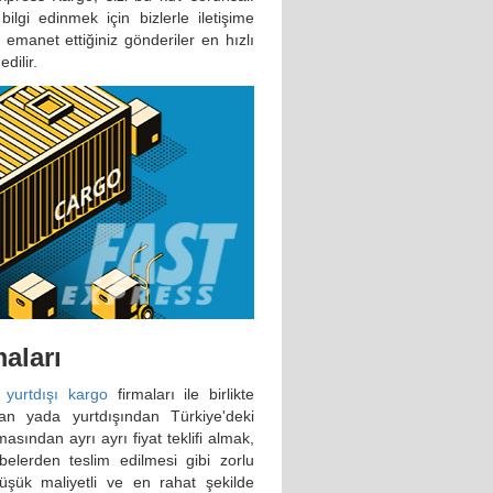
lgi edinmek için bizlerle iletişime
 emanet ettiğiniz gönderiler en hızlı
dilir.
aları
l
yurtdışı kargo
firmaları ile birlikte
an yada yurtdışından Türkiye'deki
sından ayrı ayrı fiyat teklifi almak,
ubelerden teslim edilmesi gibi zorlu
üşük maliyetli ve en rahat şekilde