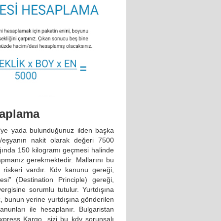
saplama
e’ye yada bulunduğunuz ilden başka
n/eşyanın nakit olarak değeri 7500
ğında 150 kilogramı geçmesi halinde
yapmanız gerekmektedir. Mallarını bu
v riskeri vardır. Kdv kanunu gereği,
si” (Destination Principle) gereği,
ergisine sorumlu tutulur. Yurtdışına
, bunun yerine yurtdışına gönderilen
anunları ile hesaplanır. Bulgaristan
xpress Kargo, sizi bu kdv sorunsalı