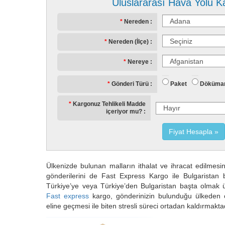
Uluslararası Hava Yolu K
Nereden
Nereden (İlçe)
Nereye
Paket
Döküma
Gönderi Türü
Kargonuz Tehlikeli Madde
içeriyor mu?
Fiyat Hesapla
Ülkenizde bulunan malların ithalat ve ihracat edilmes
gönderilerini de Fast Express Kargo ile Bulgaristan
Türkiye’ye veya Türkiye’den Bulgaristan başta olmak ü
Fast express
kargo, gönderinizin bulunduğu ülkeden çık
eline geçmesi ile biten stresli süreci ortadan kaldırmakta