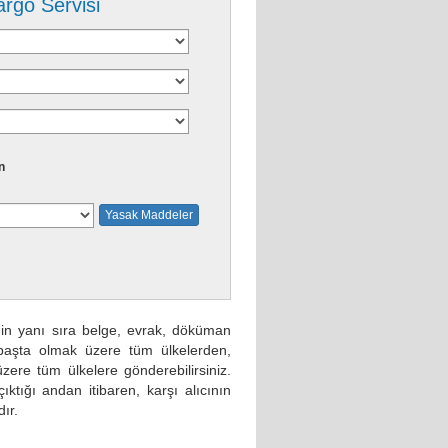
argo Servisi
n
Yasak Maddeler
inin yanı sıra belge, evrak, döküman
 başta olmak üzere tüm ülkelerden,
zere tüm ülkelere gönderebilirsiniz.
tığı andan itibaren, karşı alıcının
dır.