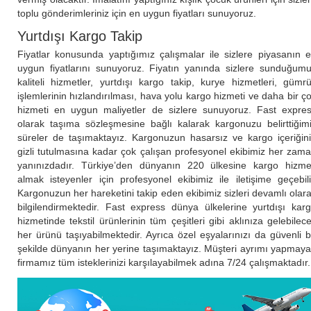
toplu gönderimleriniz için en uygun fiyatları sunuyoruz.
Yurtdışı Kargo Takip
Fiyatlar konusunda yaptığımız çalışmalar ile sizlere piyasanın 
uygun fiyatlarını sunuyoruz. Fiyatın yanında sizlere sunduğum
kaliteli hizmetler, yurtdışı kargo takip, kurye hizmetleri, gümr
işlemlerinin hızlandırılması, hava yolu kargo hizmeti ve daha bir ç
hizmeti en uygun maliyetler de sizlere sunuyoruz. Fast expre
olarak taşıma sözleşmesine bağlı kalarak kargonuzu belirttiğim
süreler de taşımaktayız. Kargonuzun hasarsız ve kargo içeriğin
gizli tutulmasına kadar çok çalışan profesyonel ekibimiz her zam
yanınızdadır. Türkiye’den dünyanın 220 ülkesine kargo hizme
almak isteyenler için profesyonel ekibimiz ile iletişime geçebili
Kargonuzun her hareketini takip eden ekibimiz sizleri devamlı olar
bilgilendirmektedir. Fast express dünya ülkelerine yurtdışı kar
hizmetinde tekstil ürünlerinin tüm çeşitleri gibi aklınıza gelebilec
her ürünü taşıyabilmektedir. Ayrıca özel eşyalarınızı da güvenli b
şekilde dünyanın her yerine taşımaktayız. Müşteri ayrımı yapmay
firmamız tüm isteklerinizi karşılayabilmek adına 7/24 çalışmaktadır.