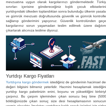
mevzuatına uygun olarak kargolarınızı göndermektedir. Türki
sınırları içerisine göndereceğiniz kışlık çocuk elbiselerin
yurtdışındaki ülkeden toplandıktan sonra bulunduğu ülkenin yasala
ve gümrük mevzuatı doğrultusunda güvenlik ve gümrük kontrolle
sağlanıp gönderimini yapıyoruz. Güvenlik kontrolünden geç
kargolarınız sorun yaşamadan teslim edilmek üzere dağıtı
çıkartarak alıcınıza teslime diyoruz.
Yurtdışı Kargo Fiyatları
Yurtdışına kargo göndermek
istediğiniz de gönderinin hacimsel de
değeri bilgisini bilmeniz yeterlidir. Hacmini hesaplamak istediğin
yurtdışı kargo paketinizin enini, boyunu ve yüksekliğini birbiriy
çarpınız. Bu çarpım işleminden çıkan sonucu beş bine (500
böldüğünüzde çıkan sonuç size desi hesaplamasının sonucu
vermiş olacaktır. İmalatını yaptığınız kışlık çocuk ürünleri için sizle