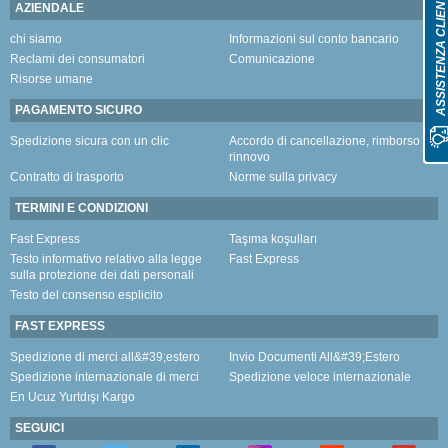
ASSISTENZA CLIENT
AZIENDALE
chi siamo
Informazioni sul conto bancario
Reclami dei consumatori
Comunicazione
Risorse umane
PAGAMENTO SICURO
Spedizione sicura con un clic
Accordo di cancellazione, rimborso e
rinnovo
Contratto di trasporto
Norme sulla privacy
TERMINI E CONDIZIONI
Fast Express
Taşıma koşulları
Testo informativo relativo alla legge
Fast Express
sulla protezione dei dati personali
Testo del consenso esplicito
FAST EXPRESS
Spedizione di merci all&#39;estero
Invio Documenti All&#39;Estero
Spedizione internazionale di merci
Spedizione veloce internazionale
En Ucuz Yurtdışı Kargo
SEGUICI