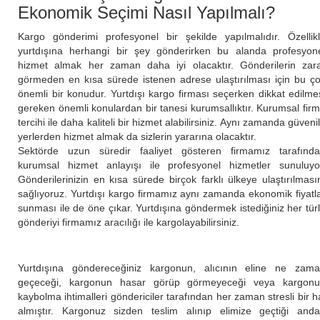
Ekonomik Seçimi Nasıl Yapılmalı?
Kargo gönderimi profesyonel bir şekilde yapılmalıdır. Özellik
yurtdışına herhangi bir şey gönderirken bu alanda profesyon
hizmet almak her zaman daha iyi olacaktır. Gönderilerin zar
görmeden en kısa sürede istenen adrese ulaştırılması için bu ç
önemli bir konudur. Yurtdışı kargo firması seçerken dikkat edilme
gereken önemli konulardan bir tanesi kurumsallıktır. Kurumsal fir
tercihi ile daha kaliteli bir hizmet alabilirsiniz. Aynı zamanda güvenil
yerlerden hizmet almak da sizlerin yararına olacaktır.
Sektörde uzun süredir faaliyet gösteren firmamız tarafınd
kurumsal hizmet anlayışı ile profesyonel hizmetler sunuluyo
Gönderilerinizin en kısa sürede birçok farklı ülkeye ulaştırılması
sağlıyoruz. Yurtdışı kargo firmamız aynı zamanda ekonomik fiyatl
sunması ile de öne çıkar. Yurtdışına göndermek istediğiniz her tür
gönderiyi firmamız aracılığı ile kargolayabilirsiniz.
Yurtdışına göndereceğiniz kargonun, alıcının eline ne zam
geçeceği, kargonun hasar görüp görmeyeceği veya kargon
kaybolma ihtimalleri göndericiler tarafından her zaman stresli bir h
almıştır. Kargonuz sizden teslim alınıp elimize geçtiği and