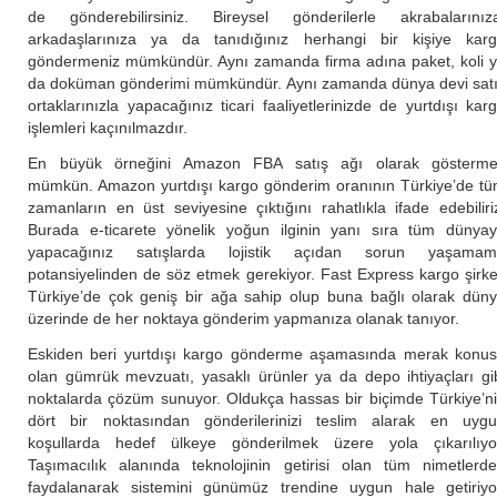
de gönderebilirsiniz. Bireysel gönderilerle akrabalarınız
arkadaşlarınıza ya da tanıdığınız herhangi bir kişiye kar
göndermeniz mümkündür. Aynı zamanda firma adına paket, koli 
da doküman gönderimi mümkündür. Aynı zamanda dünya devi sat
ortaklarınızla yapacağınız ticari faaliyetlerinizde de yurtdışı kar
işlemleri kaçınılmazdır.
En büyük örneğini Amazon FBA satış ağı olarak gösterm
mümkün. Amazon yurtdışı kargo gönderim oranının Türkiye’de t
zamanların en üst seviyesine çıktığını rahatlıkla ifade edebiliri
Burada e-ticarete yönelik yoğun ilginin yanı sıra tüm dünya
yapacağınız satışlarda lojistik açıdan sorun yaşamam
potansiyelinden de söz etmek gerekiyor. Fast Express kargo şirke
Türkiye’de çok geniş bir ağa sahip olup buna bağlı olarak dün
üzerinde de her noktaya gönderim yapmanıza olanak tanıyor.
Eskiden beri yurtdışı kargo gönderme aşamasında merak konu
olan gümrük mevzuatı, yasaklı ürünler ya da depo ihtiyaçları gi
noktalarda çözüm sunuyor. Oldukça hassas bir biçimde Türkiye’n
dört bir noktasından gönderilerinizi teslim alarak en uyg
koşullarda hedef ülkeye gönderilmek üzere yola çıkarılıyo
Taşımacılık alanında teknolojinin getirisi olan tüm nimetlerd
faydalanarak sistemini günümüz trendine uygun hale getiriyo