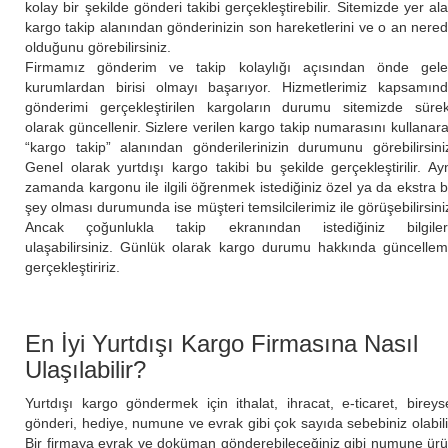
kolay bir şekilde gönderi takibi gerçekleştirebilir. Sitemizde yer al
kargo takip alanından gönderinizin son hareketlerini ve o an nere
olduğunu görebilirsiniz.
Firmamız gönderim ve takip kolaylığı açısından önde gel
kurumlardan birisi olmayı başarıyor. Hizmetlerimiz kapsamın
gönderimi gerçekleştirilen kargoların durumu sitemizde sürek
olarak güncellenir. Sizlere verilen kargo takip numarasını kullanar
“kargo takip” alanından gönderilerinizin durumunu görebilirsini
Genel olarak yurtdışı kargo takibi bu şekilde gerçekleştirilir. Ay
zamanda kargonu ile ilgili öğrenmek istediğiniz özel ya da ekstra b
şey olması durumunda ise müşteri temsilcilerimiz ile görüşebilirsini
Ancak çoğunlukla takip ekranından istediğiniz bilgile
ulaşabilirsiniz. Günlük olarak kargo durumu hakkında güncelle
gerçekleştiririz.
En İyi Yurtdışı Kargo Firmasına Nasıl
Ulaşılabilir?
Yurtdışı kargo göndermek için ithalat, ihracat, e-ticaret, bireys
gönderi, hediye, numune ve evrak gibi çok sayıda sebebiniz olabili
Bir firmaya evrak ve doküman gönderebileceğiniz gibi numune ür