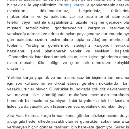
bir şekilde ile yapabilirsiniz.
Yurtdışı kargo
ile göndermeniz gerek
evraklarınız, dökümanlarınız, belgeleriniz, ürünlerini
malzemeleriniz ve ya paketiniz var ise bize internet sitemizd
telefon veya mail ile ulaşabilirsiniz. Sizinle iletişime geçecek ol
müşteri temsilcimize; göndereceğiniz kargonun teslimatın
yapılacağı adresini ve adres detayları paylaşmanız durumunda ay
gün paketiniz sizden teslim alınıp toplama /dağıtım merkezin
toplanır. Yurtdışına göndermek istediğiniz kargonun evrakla
hazırlanır, işlemi planlanarak yapılır ve sevkiyatı başlatılı
Gönderileriniz ister ticari amaçlı olsun, ister kişisel gönderim amaç
olsun mesafe, ülke, bölge ve şehir fark etmeksizin kolaylık
ulaştırılır.
Yurtdışı kargo yapmak ve bunu sorunsuz bir biçimde tamamlam
için son kullanıcının en dikkat etmesi gereken noktalardan biri
yasaklı ürünler oluyor. Gümrükler bu noktada çok titiz davranıyorl
ve mevcut ülke gümrüğünde muhafaza memurları tarafınd
hummalı bir inceleme yapılıyor. Tabii ki yalnızca tek bir kısıtla
listesi ya da yasaklı ürün listesinden söz edebilmek mümkün değil.
Zira Fast Express kargo firması kendi gönderi sözleşmesinde de y
aldığı gibi hedef ülkede yasaklı olan ve gümrükten sokulmasına iz
verilmeyen hiçbir gönderi teslimatı için harekete geçmiyor. Süreç i