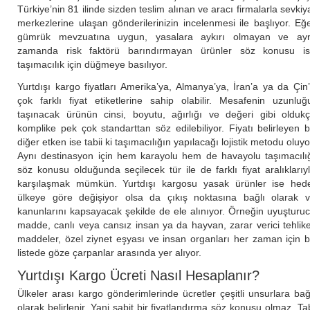
Türkiye’nin 81 ilinde sizden teslim alınan ve aracı firmalarla sevkiy
merkezlerine ulaşan gönderilerinizin incelenmesi ile başlıyor. Eğ
gümrük mevzuatına uygun, yasalara aykırı olmayan ve ay
zamanda risk faktörü barındırmayan ürünler söz konusu i
taşımacılık için düğmeye basılıyor.
Yurtdışı kargo fiyatları Amerika’ya, Almanya’ya, İran’a ya da Çin
çok farklı fiyat etiketlerine sahip olabilir. Mesafenin uzunluğ
taşınacak ürünün cinsi, boyutu, ağırlığı ve değeri gibi olduk
komplike pek çok standarttan söz edilebiliyor. Fiyatı belirleyen b
diğer etken ise tabii ki taşımacılığın yapılacağı lojistik metodu oluyo
Aynı destinasyon için hem karayolu hem de havayolu taşımacılı
söz konusu olduğunda seçilecek tür ile de farklı fiyat aralıklarıy
karşılaşmak mümkün. Yurtdışı kargosu yasak ürünler ise hed
ülkeye göre değişiyor olsa da çıkış noktasına bağlı olarak 
kanunlarını kapsayacak şekilde de ele alınıyor. Örneğin uyuşturu
madde, canlı veya cansız insan ya da hayvan, zarar verici tehlike
maddeler, özel ziynet eşyası ve insan organları her zaman için 
listede göze çarpanlar arasında yer alıyor.
Yurtdışı Kargo Ücreti Nasıl Hesaplanır?
Ülkeler arası kargo gönderimlerinde ücretler çeşitli unsurlara bağ
olarak belirlenir. Yani sabit bir fiyatlandırma söz konusu olmaz. Ta