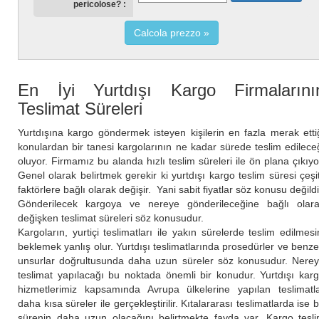
pericolose?
Calcola prezzo
En İyi Yurtdışı Kargo Firmalarını
Teslimat Süreleri
Yurtdışına kargo göndermek isteyen kişilerin en fazla merak etti
konulardan bir tanesi kargolarının ne kadar sürede teslim edilece
oluyor. Firmamız bu alanda hızlı teslim süreleri ile ön plana çıkıyo
Genel olarak belirtmek gerekir ki yurtdışı kargo teslim süresi çeşit
faktörlere bağlı olarak değişir. Yani sabit fiyatlar söz konusu değildi
Gönderilecek kargoya ve nereye gönderileceğine bağlı olar
değişken teslimat süreleri söz konusudur.
Kargoların, yurtiçi teslimatları ile yakın sürelerde teslim edilmesi
beklemek yanlış olur. Yurtdışı teslimatlarında prosedürler ve benze
unsurlar doğrultusunda daha uzun süreler söz konusudur. Nere
teslimat yapılacağı bu noktada önemli bir konudur. Yurtdışı kar
hizmetlerimiz kapsamında Avrupa ülkelerine yapılan teslimatl
daha kısa süreler ile gerçekleştirilir. Kıtalararası teslimatlarda ise 
sürenin daha uzun olacağını belirtmekte fayda var. Kargo tesl