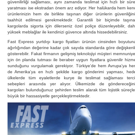
güvenilirliği sağlaması, aynı zamanda teslimat için hızlı bir sür
yaratması ise ekstradan önem arz ediyor. Her halükarda hem ken
ürünlerinizin hem de birlikte taşınan diğer ürünlerin güvenliğin
taahhüt edilmesi gerekmektedir. Garantili bir biçimde taşın
kargolarda sigorta için dilerseniz özel poliçe düzenleyebilir, da
yüksek meblağlar ile kendinizi güvence altında hissedebilirsiniz.
Fast Express yurtdışı kargo fiyatları ürünün cinsinden boyutun
ağırlığından değerine kadar çok sayıda standarda göre değişkenl
gösterebilir. Fakat firmanın gelişmiş teknolojiyi müşteri memnuniye
için ön planda tutması ile beraber uygun fiyatlara güvenilir hizm
sunduğunu vurgulamak gerekiyor. Türkiye’de hem Avrupa’ya h
de Amerika’ya en hızlı şekilde kargo gönderimi yapması, hed
ülkelerde tüm eyaletlerde kurye ile teslimat sağlaması terc
sebepleri arasında yer alıyor. Ülkemizde de göndereceğin
kargoları bulunduğunuz şehirden teslim alarak tüm lojistik süreçle
büyük bir hassasiyetle gerçekleştirmektedir.