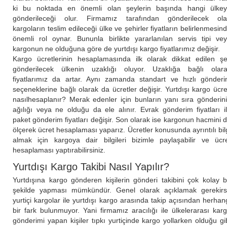
ki bu noktada en önemli olan şeylerin başında hangi ülke
gönderileceği olur. Firmamız tarafından gönderilecek ol
kargoların teslim edileceği ülke ve şehirler fiyatların belirlenmesin
önemli rol oynar. Bununla birlikte yararlanılan servis tipi ve
kargonun ne olduğuna göre de yurtdışı kargo fiyatlarımız değişir.
Kargo ücretlerinin hesaplamasında ilk olarak dikkat edilen ş
gönderilecek ülkenin uzaklığı oluyor. Uzaklığa bağlı olar
fiyatlarımız da artar. Aynı zamanda standart ve hızlı gönder
seçeneklerine bağlı olarak da ücretler değişir. Yurtdışı kargo ücre
nasılhesaplanır? Merak edenler için bunların yanı sıra gönderin
ağılığı veya ne olduğu da ele alınır. Evrak gönderim fiyatları i
paket gönderim fiyatları değişir. Son olarak ise kargonun hacmini 
ölçerek ücret hesaplaması yaparız. Ücretler konusunda ayrıntılı bil
almak için kargoya dair bilgileri bizimle paylaşabilir ve ücr
hesaplaması yaptırabilirsiniz.
Yurtdışı Kargo Takibi Nasıl Yapılır?
Yurtdışına kargo gönderen kişilerin gönderi takibini çok kolay b
şekilde yapması mümkündür. Genel olarak açıklamak gerekir
yurtiçi kargolar ile yurtdışı kargo arasında takip açısından herhan
bir fark bulunmuyor. Yani firmamız aracılığı ile ülkelerarası kar
gönderimi yapan kişiler tıpkı yurtiçinde kargo yollarken olduğu gi