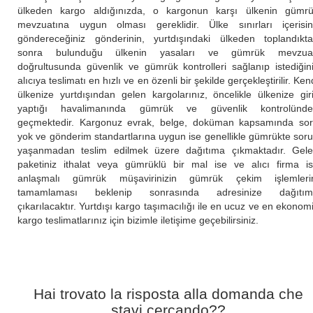
ülkeden kargo aldığınızda, o kargonun karşı ülkenin gümr
mevzuatına uygun olması gereklidir. Ülke sınırları içerisi
göndereceğiniz gönderinin, yurtdışındaki ülkeden toplandıkt
sonra bulunduğu ülkenin yasaları ve gümrük mevzuat
doğrultusunda güvenlik ve gümrük kontrolleri sağlanıp istediğin
alıcıya teslimatı en hızlı ve en özenli bir şekilde gerçekleştirilir. Ken
ülkenize yurtdışından gelen kargolarınız, öncelikle ülkenize gir
yaptığı havalimanında gümrük ve güvenlik kontrolünde
geçmektedir. Kargonuz evrak, belge, doküman kapsamında so
yok ve gönderim standartlarına uygun ise genellikle gümrükte sor
yaşanmadan teslim edilmek üzere dağıtıma çıkmaktadır. Gel
paketiniz ithalat veya gümrüklü bir mal ise ve alıcı firma i
anlaşmalı gümrük müşavirinizin gümrük çekim işlemleri
tamamlaması beklenip sonrasında adresinize dağıtım
çıkarılacaktır. Yurtdışı kargo taşımacılığı ile en ucuz ve en ekonom
kargo teslimatlarınız için bizimle iletişime geçebilirsiniz.
Hai trovato la risposta alla domanda che
stavi cercando??