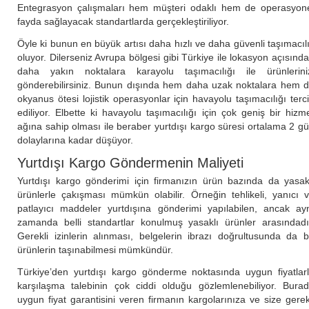
Entegrasyon çalışmaları hem müşteri odaklı hem de operasyon
fayda sağlayacak standartlarda gerçekleştiriliyor.
Öyle ki bunun en büyük artısı daha hızlı ve daha güvenli taşımacıl
oluyor. Dilerseniz Avrupa bölgesi gibi Türkiye ile lokasyon açısınd
daha yakın noktalara karayolu taşımacılığı ile ürünlerini
gönderebilirsiniz. Bunun dışında hem daha uzak noktalara hem 
okyanus ötesi lojistik operasyonlar için havayolu taşımacılığı terc
ediliyor. Elbette ki havayolu taşımacılığı için çok geniş bir hizm
ağına sahip olması ile beraber yurtdışı kargo süresi ortalama 2 g
dolaylarına kadar düşüyor.
Yurtdışı Kargo Göndermenin Maliyeti
Yurtdışı kargo gönderimi için firmanızın ürün bazında da yasak
ürünlerle çakışması mümkün olabilir. Örneğin tehlikeli, yanıcı 
patlayıcı maddeler yurtdışına gönderimi yapılabilen, ancak ay
zamanda belli standartlar konulmuş yasaklı ürünler arasındadı
Gerekli izinlerin alınması, belgelerin ibrazı doğrultusunda da 
ürünlerin taşınabilmesi mümkündür.
Türkiye’den yurtdışı kargo gönderme noktasında uygun fiyatlar
karşılaşma talebinin çok ciddi olduğu gözlemlenebiliyor. Bura
uygun fiyat garantisini veren firmanın kargolarınıza ve size gerek