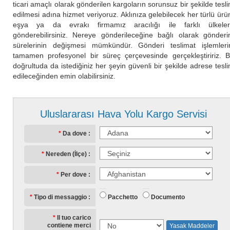
ticari amaçlı olarak gönderilen kargoların sorunsuz bir şekilde tesl
edilmesi adına hizmet veriyoruz. Aklınıza gelebilecek her türlü ürü
eşya ya da evrakı firmamız aracılığı ile farklı ülkele
gönderebilirsiniz. Nereye gönderileceğine bağlı olarak gönder
sürelerinin değişmesi mümkündür. Gönderi teslimat işlemleri
tamamen profesyonel bir süreç çerçevesinde gerçekleştiririz. 
doğrultuda da istediğiniz her şeyin güvenli bir şekilde adrese tesl
edileceğinden emin olabilirsiniz.
Uluslararası Hava Yolu Kargo Servisi
Da dove
Nereden (İlçe)
Per dove
Pacchetto
Documento
Tipo di messaggio
Il tuo carico
contiene merci
Yasak Maddeler