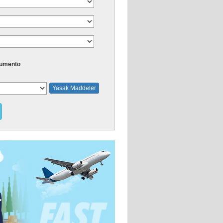
umento
Yasak Maddeler