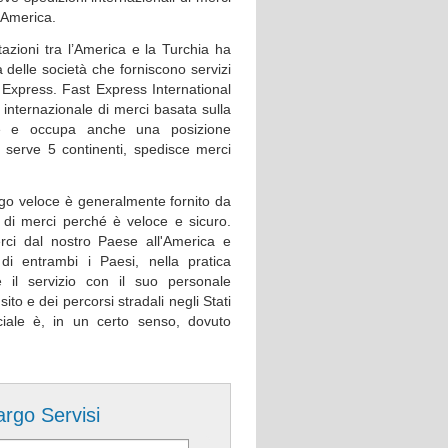
n America.
tazioni tra l’America e la Turchia ha
a delle società che forniscono servizi
 Express. Fast Express International
 internazionale di merci basata sulla
ale e occupa anche una posizione
 serve 5 continenti, spedisce merci
cargo veloce è generalmente fornito da
o di merci perché è veloce e sicuro.
erci dal nostro Paese all'America e
à di entrambi i Paesi, nella pratica
 il servizio con il suo personale
to e dei percorsi stradali negli Stati
ciale è, in un certo senso, dovuto
argo Servisi