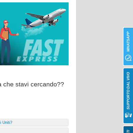
WHATSAPP
SUPPORTO DAL VIVO
da che stavi cercando??
i Uniti?