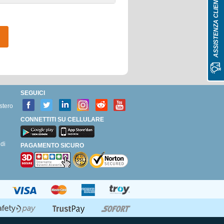
ASSISTENZA CLIENTI
SEGUICI
stero
CONNETTITI SU CELLULARE
di
PAGAMENTO SICURO