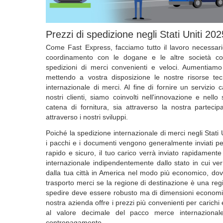
Prezzi di spedizione negli Stati Uniti 202
Come Fast Express, facciamo tutto il lavoro necessari
coordinamento con le dogane e le altre società co
spedizioni di merci convenienti e veloci. Aumentiamo 
mettendo a vostra disposizione le nostre risorse te
internazionale di merci. Al fine di fornire un servizio 
nostri clienti, siamo coinvolti nell'innovazione e nello
catena di fornitura, sia attraverso la nostra partecip
attraverso i nostri sviluppi.
Poiché la spedizione internazionale di merci negli Stati U
i pacchi e i documenti vengono generalmente inviati p
rapido e sicuro, il tuo carico verrà inviato rapidamen
internazionale indipendentemente dallo stato in cui ver
dalla tua città in America nel modo più economico, dov
trasporto merci se la regione di destinazione è una re
spedire deve essere robusto ma di dimensioni economi
nostra azienda offre i prezzi più convenienti per carich
al valore decimale del pacco merce internaziona
contropagamento.