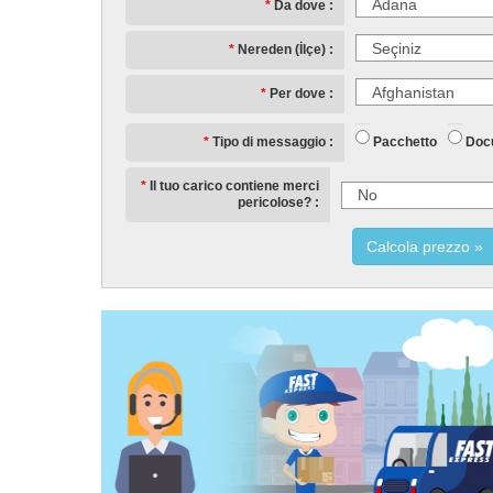
Da dove
Nereden (İlçe)
Per dove
Pacchetto
Doc
Tipo di messaggio
Il tuo carico contiene merci
pericolose?
Calcola prezzo