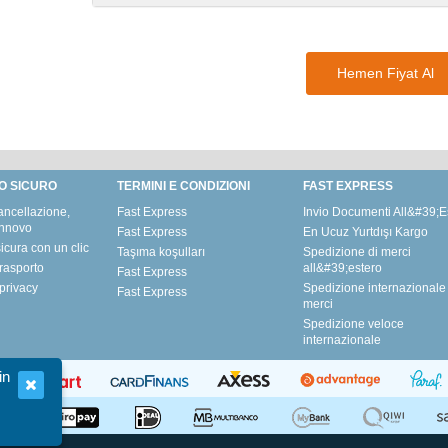
Hemen Fiyat Al
O SICURO
TERMINI E CONDIZIONI
FAST EXPRESS
ancellazione,
Fast Express
Invio Documenti All&#39;E
innovo
Fast Express
En Ucuz Yurtdışı Kargo
icura con un clic
Taşıma koşulları
Spedizione di merci
trasporto
all&#39;estero
Fast Express
privacy
Spedizione internazionale 
Fast Express
merci
Spedizione veloce
internazionale
in