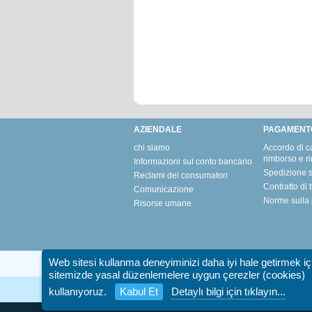
AZIENDALE
PAGAMENT
chi siamo
Accordo di c
rimborso e r
Informazioni sul conto bancario
Spedizione s
Reclami dei consumatori
Contratto di 
Comunicazione
Norme sulla 
Risorse umane
Web sitesi kullanma deneyiminizi daha iyi hale getirmek iç
sitemizde yasal düzenlemelere uygun çerezler (cookies)
kullanıyoruz.
Kabul Et
Detaylı bilgi için tıklayın...