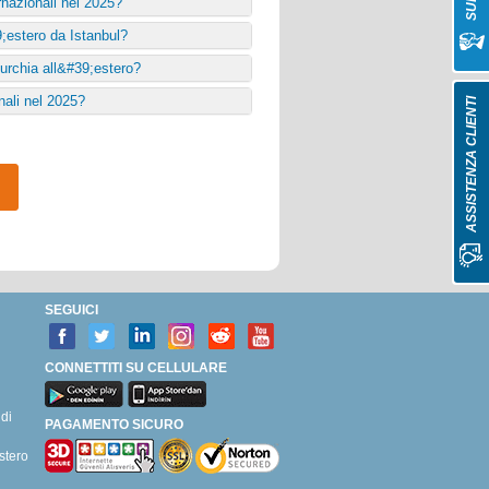
rnazionali nel 2025?
9;estero da Istanbul?
Turchia all&#39;estero?
nali nel 2025?
ASSISTENZA CLIENTI
SEGUICI
CONNETTITI SU CELLULARE
di
PAGAMENTO SICURO
stero