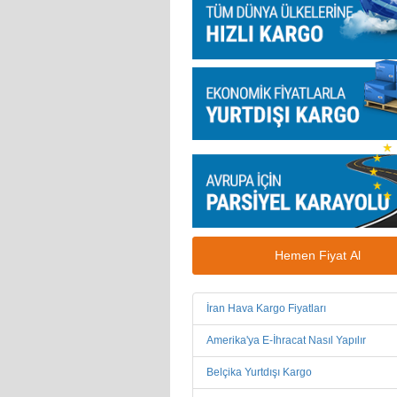
Hemen Fiyat Al
İran Hava Kargo Fiyatları
Amerika'ya E-İhracat Nasıl Yapılır
Belçika Yurtdışı Kargo