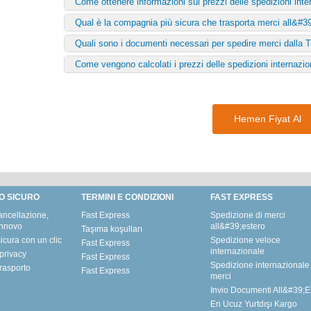
Come ottenere informazioni sui prezzi delle spedizioni inte
Qual è la compagnia più sicura che trasporta merci all&#3
Quali sono i documenti necessari per spedire merci dalla 
Come vengono calcolati i prezzi delle spedizioni internazio
Hemen Fiyat Al
O SICURO
TERMINI E CONDIZIONI
FAST EXPRESS
ancellazione,
Fast Express
Spedizione di merci
innovo
all&#39;estero
Taşıma koşulları
icura con un clic
Spedizione veloce
Fast Express
internazionale
privacy
Fast Express
Spedizione internazionale 
trasporto
Fast Express
merci
Invio Documenti All&#39;E
En Ucuz Yurtdışı Kargo