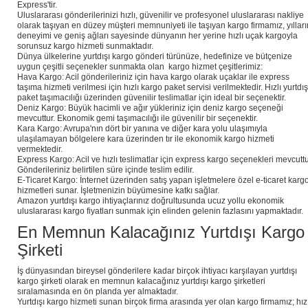
Express'tir.
Uluslararası gönderilerinizi hızlı, güvenilir ve profesyonel uluslararası nakliye
olarak taşıyan en düzey müşteri memnuniyeti ile taşıyan kargo firmamız, yılları
deneyimi ve geniş ağları sayesinde dünyanın her yerine hızlı uçak kargoyla
sorunsuz kargo hizmeti sunmaktadır.
Dünya ülkelerine yurtdışı kargo gönderi türünüze, hedefinize ve bütçenize
uygun çeşitli seçenekler sunmakta olan kargo hizmet çeşitlerimiz:
Hava Kargo: Acil gönderileriniz için hava kargo olarak uçaklar ile express
taşıma hizmeti verilmesi için hızlı kargo paket servisi verilmektedir. Hızlı yurtdış
paket taşımacılığı üzerinden güvenilir teslimatlar için ideal bir seçenektir.
Deniz Kargo: Büyük hacimli ve ağır yükleriniz için deniz kargo seçeneği
mevcuttur. Ekonomik gemi taşımacılığı ile güvenilir bir seçenektir.
Kara Kargo: Avrupa'nın dört bir yanına ve diğer kara yolu ulaşımıyla
ulaşılamayan bölgelere kara üzerinden tır ile ekonomik kargo hizmeti
vermektedir.
Express Kargo: Acil ve hızlı teslimatlar için express kargo seçenekleri mevcuttu
Gönderileriniz belirtilen süre içinde teslim edilir.
E-Ticaret Kargo: İnternet üzerinden satış yapan işletmelere özel e-ticaret karg
hizmetleri sunar. İşletmenizin büyümesine katkı sağlar.
Amazon yurtdışı kargo ihtiyaçlarınız doğrultusunda ucuz yollu ekonomik
uluslararası kargo fiyatları sunmak için elinden gelenin fazlasını yapmaktadır.
En Memnun Kalacağınız Yurtdışı Kargo
Şirketi
İş dünyasından bireysel gönderilere kadar birçok ihtiyacı karşılayan yurtdışı
kargo şirketi olarak en memnun kalacağınız yurtdışı kargo şirketleri
sıralamasında en ön planda yer almaktadır.
Yurtdışı kargo hizmeti sunan birçok firma arasında yer olan kargo firmamız; hız