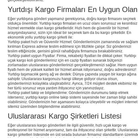
Yurtdışı Kargo Firmaları En Uygun Olan
Eğer yurtdışına gönderi yapmanız gerekiyorsa, doğru kargo firmasını seçmek
oldukça önemlidir. Yurtdışı kargo firmaları en ucuz olanı sorunsuz ve kesintisiz
hizmet vermekte olan kargo şirketleridir. Hızlı hem de güvenilir bir hizmet
arayışındaysanız, sizin için ideal bir seçenek tam da bu kargo şirketidir. En
ekonomik yollu yurtdışı kargo şirketi ile:
Yurtdışı paket hızlı ve Güvenilir Hizmet: Gönderilerinizin zamanında ve sağlam
kırılman Express adrese teslim edilmesi için titizlikle çalışır. Siz gönderinizi
teslim ettiğinizde, gerisini gönül rahatlığıyla firmamıza bırakabilirsiniz.
Yurtdışı paket uygun Fiyatlar: Firma, rekabetçi fiyatları ile dikkat çeker. Yurtdışı
uçak kargo koli gönderileriniz için en cazip fiyatları sunarak bütçenizi
zorlamadan uluslararası gönderilerinizi gerçekleştirmenizi sağlar. Hem uygun
fiyatlı hem de yüksek kaliteli bir hizmet almak istiyorsanız, doğru adrestesiniz!
Yurtdışı taşımacılık geniş ağ ve destek: Dünya çapında yaygın bir kargo ağına
sahiptir. Uluslararası kargonuzu hangi ülkeye gidiyor olursa olsun,
gönderilerinizi kolaylıkla ulaştırabiliriz. Ayrıca, 7/24 müşteri destek ekibimiz ile
her türlü sorunuz veya yardım ihtiyacınız için yanınızdayız.
Yurtdışı paket takip ve bilgilendirme: Gönderinizin durumunu takip etmek
isterseniz, yurtdışı kargo online takip sistemi sayesinde her zaman bilgi sahibi
olabilirsiniz. Gönderinizin her aşamasını kolayca izleyebilir ve müşteri internet
sitemiz üzerinden bilgilendirme alabilirsiniz.
Uluslararası Kargo Şirketleri Listesi
Eğer uluslararası kargo gönderileri ile ilgili güvenilir, hızlı uçak kargo ve
profesyonel bir hizmet arıyorsanız, tam da ihtiyacınız olan şirkettir. Uluslararası
kargo şirketleri listesinde en üst sırada bulunan firmamız standartların üzerind