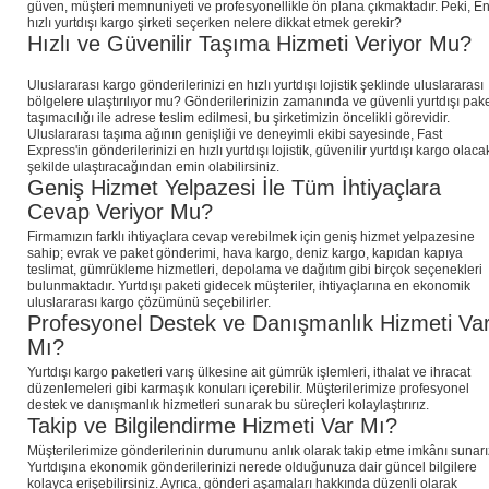
güven, müşteri memnuniyeti ve profesyonellikle ön plana çıkmaktadır. Peki, E
hızlı yurtdışı kargo şirketi seçerken nelere dikkat etmek gerekir?
Hızlı ve Güvenilir Taşıma Hizmeti Veriyor Mu?
Uluslararası kargo gönderilerinizi en hızlı yurtdışı lojistik şeklinde uluslararası
bölgelere ulaştırılıyor mu? Gönderilerinizin zamanında ve güvenli yurtdışı pak
taşımacılığı ile adrese teslim edilmesi, bu şirketimizin öncelikli görevidir.
Uluslararası taşıma ağının genişliği ve deneyimli ekibi sayesinde, Fast
Express'in gönderilerinizi en hızlı yurtdışı lojistik, güvenilir yurtdışı kargo olaca
şekilde ulaştıracağından emin olabilirsiniz.
Geniş Hizmet Yelpazesi İle Tüm İhtiyaçlara
Cevap Veriyor Mu?
Firmamızın farklı ihtiyaçlara cevap verebilmek için geniş hizmet yelpazesine
sahip; evrak ve paket gönderimi, hava kargo, deniz kargo, kapıdan kapıya
teslimat, gümrükleme hizmetleri, depolama ve dağıtım gibi birçok seçenekleri
bulunmaktadır. Yurtdışı paketi gidecek müşteriler, ihtiyaçlarına en ekonomik
uluslararası kargo çözümünü seçebilirler.
Profesyonel Destek ve Danışmanlık Hizmeti Va
Mı?
Yurtdışı kargo paketleri varış ülkesine ait gümrük işlemleri, ithalat ve ihracat
düzenlemeleri gibi karmaşık konuları içerebilir. Müşterilerimize profesyonel
destek ve danışmanlık hizmetleri sunarak bu süreçleri kolaylaştırırız.
Takip ve Bilgilendirme Hizmeti Var Mı?
Müşterilerimize gönderilerinin durumunu anlık olarak takip etme imkânı sunarı
Yurtdışına ekonomik gönderilerinizi nerede olduğunuza dair güncel bilgilere
kolayca erişebilirsiniz. Ayrıca, gönderi aşamaları hakkında düzenli olarak