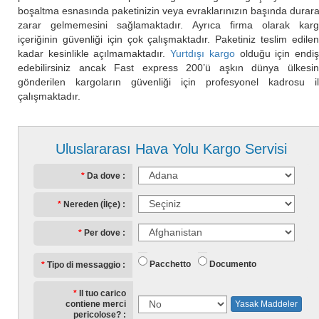
boşaltma esnasında paketinizin veya evraklarınızın başında durar
zarar gelmemesini sağlamaktadır. Ayrıca firma olarak kar
içeriğinin güvenliği için çok çalışmaktadır. Paketiniz teslim edile
kadar kesinlikle açılmamaktadır.
Yurtdışı kargo
olduğu için endi
edebilirsiniz ancak Fast express 200’ü aşkın dünya ülkesi
gönderilen kargoların güvenliği için profesyonel kadrosu i
çalışmaktadır.
Uluslararası Hava Yolu Kargo Servisi
Da dove
Nereden (İlçe)
Per dove
Pacchetto
Documento
Tipo di messaggio
Il tuo carico
contiene merci
Yasak Maddeler
pericolose?