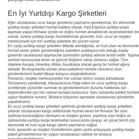
En İyi Yurtdışı Kargo Şirketleri
Eğer uluslararası ucuz kargo gönderisi yapmanız gerekiyorsa, En ekonomik
yurtdışı kargo şirketleri hizmet kalitesi olarak, Fast Express yurtdışı kargo
taşıması yapan firmalar içinde en doğru hizmet alınabilecek seçeneklerden bir
olarak; sizlere yurtdışı kargo hizmetlerinde güvenilir, hızlı, ucuz ve müşteri
memnuniyeti için her yurtdışı paketine bir çözüm sunar.
En cazip yurtdışı kargo şirketleri dikkate alındığında, en hızlı olan ve ekonomik
hizmet veren şirket; gönderdiğiniz paketleri yurtdışına hızlı olduğu kadar
güvenilir uluslararası taşımacılık üzerinden yurtdışı adrese teslim edilir. Taşım
süreleri konusunda kesin ve güncel bilgilere sahip olmanızı sağlar. Tüm
ülkelere Avrupa, Amerika, Afrika, Avustralya olarak geniş bir hizmet ağına
sahiptir. Bu koşullarda uluslar arası paketinizi nerede olursanız olun,
gönderilerinizi hedef ülkeye kolayca ulaştırabilirsiniz.
Firmamız, müşteri memnuniyetini her zaman birinci sırada tutmaktadır.
Sorularınızı yanıtlamak, ihtiyaçlarınıza hitap eden en ucuz yurtdışı kargo
ücretleriyle çözümler sunmak ve gönderilerinizin durumu hakkında sizi
bilgilendirmek için her zaman burada bulunuruz. Aynı zamanda kaliteli hizmeti
uygun fiyatlarla sunarız. Böylece bütçenizi aşmadan uluslararası gönderiler
yapabilirsiniz.
En ucuz yurtdışı kargo şirketleri şeklinde gösterilen yurtdışı kargo şirketleri,
yıllardır uluslararası kargo sektöründe hizmet veren bir firmadır. Bu süre
zarfında kazandığımız deneyim ve müşteri güveni, yapılmış olan doğru ve
zamanında yurtdışı kargo teslimatları sonucunda oluşup, en güzel tercih için
ekonomik ve hızlı uçak kargo işlemi yapmanızı sağlar.
Hızlı, güvenilir ve müşteri hizmetlerinin güler yüzlü anlayışıyla yurtdışı kargo
paket gönderilerinizi en uygun uluslararası nakliye ile kolayca
gerçekleştirebilirsiniz.