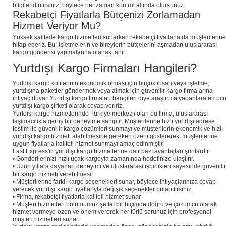
bilgilendirilirsiniz, böylece her zaman kontrol altında olursunuz.
Rekabetçi Fiyatlarla Bütçenizi Zorlamadan
Hizmet Veriyor Mu?
Yüksek kalitede kargo hizmetleri sunarken rekabetçi fiyatlarla da müşterilerine
hitap ederiz. Bu, işletmelerin ve bireylerin bütçelerini aşmadan uluslararası
kargo gönderisi yapmalarına olanak tanır.
Yurtdışı Kargo Firmaları Hangileri?
Yurtdışı kargo kolilerinin ekonomik olması için birçok insan veya işletme,
yurtdışına paketler göndermek veya almak için güvenilir kargo firmalarına
ihtiyaç duyar. Yurtdışı kargo firmaları hangileri diye araştırma yapanlara en uc
yurtdışı kargo şirketi olarak cevap veririz.
Yurtdışı kargo hizmetlerinde Türkiye merkezli olan bu firma, uluslararası
taşımacılıkta geniş bir deneyime sahiptir. Müşterilerine hızlı yurtdışı adrese
teslim ile güvenilir kargo çözümleri sunmayı ve müşterilerin ekonomik ve hızlı
yurtdışı kargo hizmeti alabilmesine gereken özeni göstererek; müşterilerine
uygun fiyatlarla kaliteli hizmet sunmayı amaç edinmiştir
Fast Express'in yurtdışı kargo hizmetlerine dair bazı avantajları şunlardır:
• Gönderilerinizi hızlı uçak kargoyla zamanında hedefinize ulaştırır.
• Uzun yıllara dayanan deneyimi ve uluslararası işbirlikleri sayesinde güvenilir
bir kargo hizmeti verebilmesi.
• Müşterilerine farklı kargo seçenekleri sunar, böylece ihtiyaçlarınıza cevap
verecek yurtdışı kargo fiyatlarıyla değişik seçenekler bulabilirsiniz.
• Firma, rekabetçi fiyatlarla kaliteli hizmet sunar.
• Müşteri hizmetleri bölümümüz şeffaf bir biçimde doğru ve çözümcü olarak
hizmet vermeye özen ve önem vererek her türlü sorunuz için profesyonel
müşteri hizmetleri sunar.