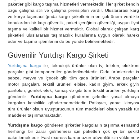
paketler gibi kargo taşıma hizmetleri vermektedir. Her şirket kendi
özgü çalışma stili ve çalışma prensipleri vardır. Uluslararası kar
ve kurye taşımacılığında kargo şirketlerinin en çok önem verdikle
konulardan bir kaçı güvenlik, paket içeriğinin güvenliği, uygun fiyat
taşıma ve kaliteli bir hizmet vermektir. Global olarak çalışan kar
şirketleri uluslararası taşımacılık kurallarına uygun olarak harek
eder ve taşıma işlemlerini de bu yönde belirlemektedir.
Güvenilir Yurtdışı Kargo Şirketi
Yurtdışına karg
o
ile, teknolojik ürünler olan tv, telefon, elektron
parçalar gibi komponentler gönderilmektedir. Gıda ürünlerinde i
sebze, meyve ve içecek gibi tüm gıda ürünleri, Araba parçalar
motor parçaları, tekstil ürünleri elbise, kadın giyim, erkek giyi
pantolon, gömlek etek, kumaş vb gibi tüm tekstil ürünleri yurtdışı
gönderilir.
Yurtdışına kargo
gönderen şirketler yasal olmay
kargoları kesinlikle göndermemektedir. Patlayıcı, yanıcı kimyas
tüm ürünler olsun uyuşturucunun tüm maddeleri olsun yasaklı t
maddeler taşınmamaktadır.
Yurtdışına kargo
gönderen şirketler kargoların taşınma esnasın
herhangi bir zarar gelmemesi için paketleri çok iyi bir şekil
paketlemektedir. Fast express kargonuzun güvenliği için yükleme 