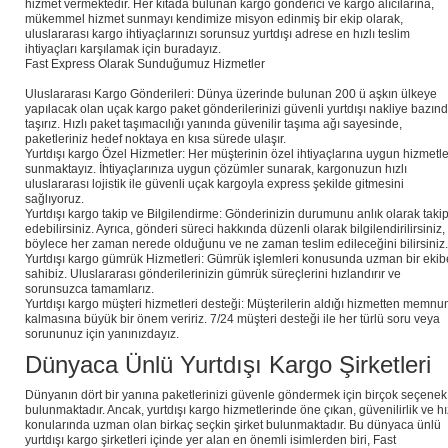
hizmet vermektedir. Her kıtada bulunan kargo gönderici ve kargo alıcılarına,
mükemmel hizmet sunmayı kendimize misyon edinmiş bir ekip olarak,
uluslararası kargo ihtiyaçlarınızı sorunsuz yurtdışı adrese en hızlı teslim
ihtiyaçları karşılamak için buradayız.
Fast Express Olarak Sunduğumuz Hizmetler
Uluslararası Kargo Gönderileri: Dünya üzerinde bulunan 200 ü aşkın ülkeye
yapılacak olan uçak kargo paket gönderilerinizi güvenli yurtdışı nakliye bazın
taşırız. Hızlı paket taşımacılığı yanında güvenilir taşıma ağı sayesinde,
paketleriniz hedef noktaya en kısa sürede ulaşır.
Yurtdışı kargo Özel Hizmetler: Her müşterinin özel ihtiyaçlarına uygun hizmetle
sunmaktayız. İhtiyaçlarınıza uygun çözümler sunarak, kargonuzun hızlı
uluslararası lojistik ile güvenli uçak kargoyla express şekilde gitmesini
sağlıyoruz.
Yurtdışı kargo takip ve Bilgilendirme: Gönderinizin durumunu anlık olarak taki
edebilirsiniz. Ayrıca, gönderi süreci hakkında düzenli olarak bilgilendirilirsiniz,
böylece her zaman nerede olduğunu ve ne zaman teslim edileceğini bilirsiniz.
Yurtdışı kargo gümrük Hizmetleri: Gümrük işlemleri konusunda uzman bir ekib
sahibiz. Uluslararası gönderilerinizin gümrük süreçlerini hızlandırır ve
sorunsuzca tamamlarız.
Yurtdışı kargo müşteri hizmetleri desteği: Müşterilerin aldığı hizmetten memnu
kalmasına büyük bir önem veririz. 7/24 müşteri desteği ile her türlü soru veya
sorununuz için yanınızdayız.
Dünyaca Ünlü Yurtdışı Kargo Şirketleri
Dünyanın dört bir yanına paketlerinizi güvenle göndermek için birçok seçenek
bulunmaktadır. Ancak, yurtdışı kargo hizmetlerinde öne çıkan, güvenilirlik ve hı
konularında uzman olan birkaç seçkin şirket bulunmaktadır. Bu dünyaca ünlü
yurtdışı kargo şirketleri içinde yer alan en önemli isimlerden biri, Fast