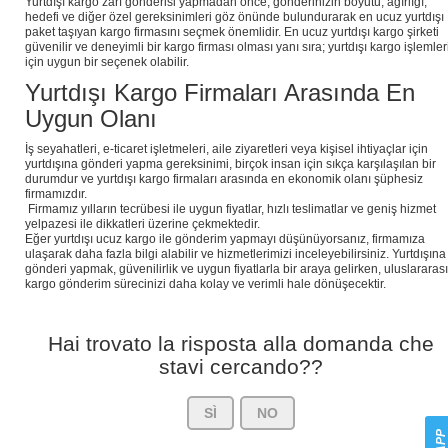
Yurtdışı kargo zarf gönderisi yapmadan önce, gönderinizin boyutu, ağırlığı,
hedefi ve diğer özel gereksinimleri göz önünde bulundurarak en ucuz yurtdışı
paket taşıyan kargo firmasını seçmek önemlidir. En ucuz yurtdışı kargo şirketi
güvenilir ve deneyimli bir kargo firması olması yanı sıra; yurtdışı kargo işlemler
için uygun bir seçenek olabilir.
Yurtdışı Kargo Firmaları Arasında En
Uygun Olanı
İş seyahatleri, e-ticaret işletmeleri, aile ziyaretleri veya kişisel ihtiyaçlar için
yurtdışına gönderi yapma gereksinimi, birçok insan için sıkça karşılaşılan bir
durumdur ve yurtdışı kargo firmaları arasında en ekonomik olanı şüphesiz
firmamızdır.
Firmamız yılların tecrübesi ile uygun fiyatlar, hızlı teslimatlar ve geniş hizmet
yelpazesi ile dikkatleri üzerine çekmektedir.
Eğer yurtdışı ucuz kargo ile gönderim yapmayı düşünüyorsanız, firmamıza
ulaşarak daha fazla bilgi alabilir ve hizmetlerimizi inceleyebilirsiniz. Yurtdışına
gönderi yapmak, güvenilirlik ve uygun fiyatlarla bir araya gelirken, uluslararası
kargo gönderim sürecinizi daha kolay ve verimli hale dönüşecektir.
Hai trovato la risposta alla domanda che
stavi cercando??
SÌ
NO