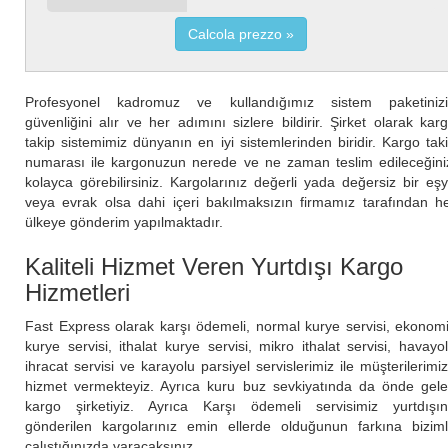
Calcola prezzo
Profesyonel kadromuz ve kullandığımız sistem paketiniz
güvenliğini alır ve her adımını sizlere bildirir. Şirket olarak kar
takip sistemimiz dünyanın en iyi sistemlerinden biridir. Kargo tak
numarası ile kargonuzun nerede ve ne zaman teslim edileceğini
kolayca görebilirsiniz. Kargolarınız değerli yada değersiz bir eş
veya evrak olsa dahi içeri bakılmaksızın firmamız tarafından h
ülkeye gönderim yapılmaktadır.
Kaliteli Hizmet Veren Yurtdışı Kargo
Hizmetleri
Fast Express olarak karşı ödemeli, normal kurye servisi, ekonom
kurye servisi, ithalat kurye servisi, mikro ithalat servisi, havayo
ihracat servisi ve karayolu parsiyel servislerimiz ile müşterilerimi
hizmet vermekteyiz. Ayrıca kuru buz sevkiyatında da önde gel
kargo şirketiyiz. Ayrıca Karşı ödemeli servisimiz yurtdışı
gönderilen kargolarınız emin ellerde olduğunun farkına bizim
çalıştığınızda varacaksınız.