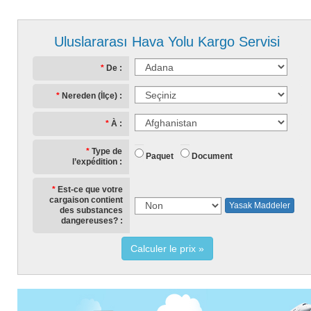
Uluslararası Hava Yolu Kargo Servisi
De
Nereden (İlçe)
À
Type de
Paquet
Document
l’expédition
Est-ce que votre
cargaison contient
Yasak Maddeler
des substances
dangereuses?
Calculer le prix