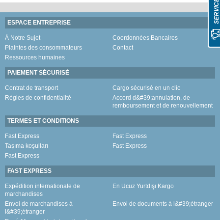
ESPACE ENTREPRISE
À Notre Sujet
Coordonnées Bancaires
Plaintes des consommateurs
Contact
Ressources humaines
PAIEMENT SÉCURISÉ
Contrat de transport
Cargo sécurisé en un clic
Règles de confidentialité
Accord d&#39;annulation, de
remboursement et de renouvellement
TERMES ET CONDITIONS
Fast Express
Fast Express
Taşıma koşulları
Fast Express
Fast Express
FAST EXPRESS
Expédition internationale de
En Ucuz Yurtdışı Kargo
marchandises
Envoi de marchandises à
Envoi de documents à l&#39;étranger
l&#39;étranger