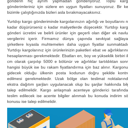
gönderin hiç ayrım yapmadan gönderiyoruz. Toplu karg
gönderimleriniz için sizlere en uygun fiyatları sunuyoruz. Bir k
bizimle çalıştığınızda bizleri asla bırakmayacaksınız.
Yurtdışı kargo gönderiminde kargolarınızın ağırlığı ve boyutlarını 
kadar düşürürseniz o kadar maliyetlerde düşecektir. Yurtdışı kar
gönderi ücretini ve belirli ürünler için geçerli olan diğer ek navl
vergilerini içerir. Firmamız dünya çapında sevkiyat sağlay
şirketlere kıyasla muhtemelen daha uygun fiyatlar sunmaktadı
Yurtdışı kargolarınız için ürünlerinizin paketleri ebat ve ağırlıkların
hesaplanması gerekmektedir. Ebatları en, boy ve yükseklik birbiri i
cm olarak çarpılıp 5000 e bölünür ve ağırlıklar tartıldıktan son
hangisi büyük ise bu rakam fiyatlandırma için baz alınır. Kargon
gidecek olduğu ülkenin posta kodunun doğru şekilde kontr
edilmesi gerekmektedir. Uzak bölge olan teslimat noktaların
ekstra dağıtım şarjları uygulanacak olup bu şarjlar hakkında bil
talep edilmelidir. Kargo anlaşmalı acenteye gönderici tarafınd
teslim edilecek ise acente bilgiler alınmalı bu konuda indirim s
konusu ise talep edilmelidir.