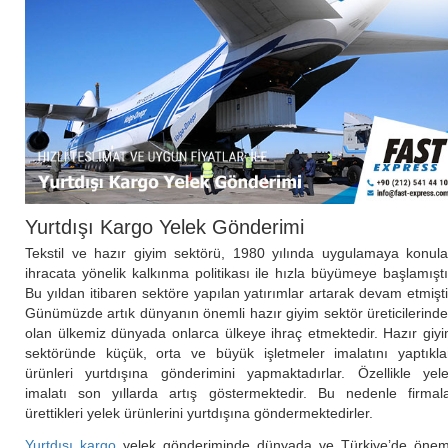
Yurtdışı Kargo Yelek Gönderimi
Tekstil ve hazır giyim sektörü, 1980 yılında uygulamaya konul
ihracata yönelik kalkınma politikası ile hızla büyümeye başlamıştı
Bu yıldan itibaren sektöre yapılan yatırımlar artarak devam etmişti
Günümüzde artık dünyanın önemli hazır giyim sektör üreticilerind
olan ülkemiz dünyada onlarca ülkeye ihraç etmektedir. Hazır giy
sektöründe küçük, orta ve büyük işletmeler imalatını yaptıkla
ürünleri yurtdışına gönderimini yapmaktadırlar. Özellikle yel
imalatı son yıllarda artış göstermektedir. Bu nedenle firmal
ürettikleri yelek ürünlerini yurtdışına göndermektedirler.
Yurtdışı kargo
yelek gönderiminde dünyada ve Türkiye’de önem