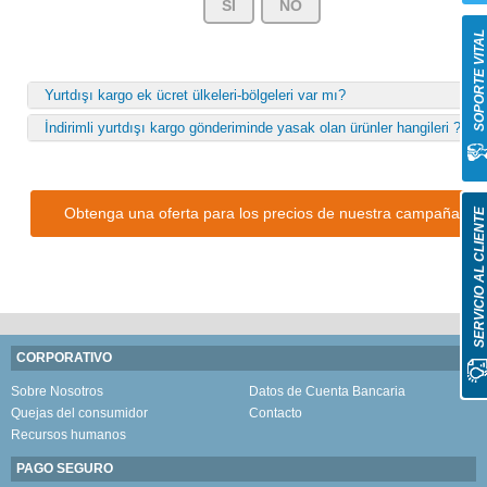
SÍ
NO
SOPORTE VITA
Yurtdışı kargo ek ücret ülkeleri-bölgeleri var mı?
İndirimli yurtdışı kargo gönderiminde yasak olan ürünler hangileri ?
Obtenga una oferta para los precios de nuestra campaña
SERVICIO AL CLIENT
CORPORATIVO
Sobre Nosotros
Datos de Cuenta Bancaria
Quejas del consumidor
Contacto
Recursos humanos
PAGO SEGURO