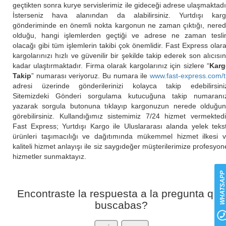
geçtikten sonra kurye servislerimiz ile gideceği adrese ulaşmaktadı
İsterseniz hava alanından da alabilirsiniz. Yurtdışı kar
gönderiminde en önemli nokta kargonun ne zaman çıktığı, nere
olduğu, hangi işlemlerden geçtiği ve adrese ne zaman tesl
olacağı gibi tüm işlemlerin takibi çok önemlidir. Fast Express olar
kargolarınızı hızlı ve güvenilir bir şekilde takip ederek son alıcısı
kadar ulaştırmaktadır. Firma olarak kargolarınız için sizlere “
Karg
Takip
” numarası veriyoruz. Bu numara ile
www.fast-express.com/t
adresi üzerinde gönderilerinizi kolayca takip edebilirsini
Sitemizdeki Gönderi sorgulama kutucuğuna takip numaranı
yazarak sorgula butonuna tıklayıp kargonuzun nerede olduğu
görebilirsiniz. Kullandığımız sistemimiz 7/24 hizmet vermektedi
Fast Express; Yurtdışı Kargo ile Uluslararası alanda yelek tekst
ürünleri taşımacılığı ve dağıtımında mükemmel hizmet ilkesi 
kaliteli hizmet anlayışı ile siz saygıdeğer müşterilerimize profesyon
hizmetler sunmaktayız.
WHATSAP
Encontraste la respuesta a la pregunta que
buscabas?