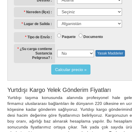
Destino
Nereden (İlçe)
Lugar de Salida
Paquete
Documento
Tipo de Envío
¿Su carga contiene
Sustancia
Yasak Maddeler
Peligrosa?
Calcular precio
Yurtdışı Kargo Yelek Gönderim Fiyatları
Yurtdışı taşıma konusunda alanında profesyonel hale gel
firmamız uluslararası bağlantıları ile dünyanın 220 ülkesine en uc
köşesine kadar gönderim sağlıyoruz. Yurtdışı kargo gönderimin
desi hacim değerine göre fiyatlarımızı belirliyoruz. Kargonuzun 
boy oranı, ağırlığı baz alınarak hesaplama yapılır. Bu hesapla
sonucunda fiyatlarımız ortaya çıkar. Tek yada çok sayıda ür