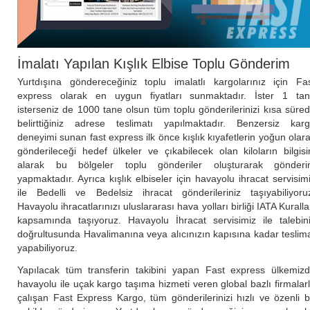
İmalatı Yapılan Kışlık Elbise Toplu Gönderim
Yurtdışına göndereceğiniz toplu imalatlı kargolarınız için Fa
express olarak en uygun fiyatları sunmaktadır. İster 1 ta
isterseniz de 1000 tane olsun tüm toplu gönderilerinizi kısa süre
belirttiğiniz adrese teslimatı yapılmaktadır. Benzersiz kar
deneyimi sunan fast express ilk önce kışlık kıyafetlerin yoğun olar
gönderileceği hedef ülkeler ve çıkabilecek olan kiloların bilgisi
alarak bu bölgeler toplu gönderiler oluşturarak gönder
yapmaktadır. Ayrıca kışlık elbiseler için havayolu ihracat servisim
ile Bedelli ve Bedelsiz ihracat gönderileriniz taşıyabiliyoru
Havayolu ihracatlarınızı uluslararası hava yolları birliği IATA Kuralla
kapsamında taşıyoruz. Havayolu İhracat servisimiz ile talebin
doğrultusunda Havalimanına veya alıcınızın kapısına kadar teslim
yapabiliyoruz.
Yapılacak tüm transferin takibini yapan Fast express ülkemiz
havayolu ile uçak kargo taşıma hizmeti veren global bazlı firmalar
çalışan Fast Express Kargo, tüm gönderilerinizi hızlı ve özenli b