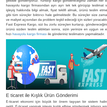
şekilde gönderiyoruz. Yurtdışı kargo göndereceğiniz zaman her b
havayolu kargo firmasından ayrı ayrı tek tek görüşüp teslimat 
işleyiş hakkında bilgi almak, fiyat teklifi almak, ürünü teslim etm
gibi tüm süreçler bıktırıcı hale gelmektedir. Bu süreçler size zam
ve maliyet açısından da problem teşkil edeceği için sizleri yoracaktı
Fast Express Kargo, sizi bu zorlu süreçten kurtarıp, göndereceğin
ürünü sizden teslim aldıktan sonra, sizin yerinize en uygun ve 
hızı
havayolu kargo firması
ile gönderiniz teslimatını yapmaktadır.
E ticaret ile Kışlık Ürün Gönderimi
E-ticaret ekonomi için büyük bir önem taşıyan bir sistem hali
geldi. E-ticaret yapmak isteyip kışlık elbise göndermek istiyors a