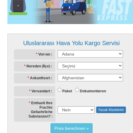
Uluslararası Hava Yolu Kargo Servisi
Von wo
Nereden (İlçe)
Ankunftsort
Paket
Dokumentieren
Versandart
Enthaelt Ihre
Frachts
Yasak Maddeler
Gefaehrliche
Substanzen?
Preis berechnen