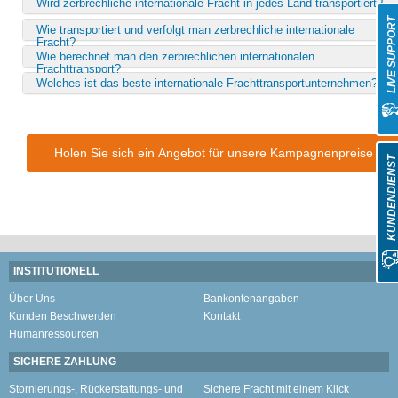
Wird zerbrechliche internationale Fracht in jedes Land transportiert?
LIVE SUPPOR
Wie transportiert und verfolgt man zerbrechliche internationale
Fracht?
Wie berechnet man den zerbrechlichen internationalen
Frachttransport?
Welches ist das beste internationale Frachttransportunternehmen?
Holen Sie sich ein Angebot für unsere Kampagnenpreise
KUNDENDIENS
INSTITUTIONELL
Über Uns
Bankontenangaben
Kunden Beschwerden
Kontakt
Humanressourcen
SICHERE ZAHLUNG
Stornierungs-, Rückerstattungs- und
Sichere Fracht mit einem Klick