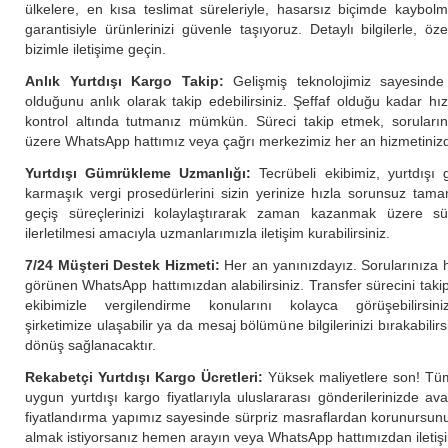
ülkelere, en kısa teslimat süreleriyle, hasarsız biçimde kaybolm
garantisiyle ürünlerinizi güvenle taşıyoruz. Detaylı bilgilerle,
bizimle iletişime geçin.
Anlık Yurtdışı Kargo Takip:
Gelişmiş teknolojimiz sayesinde
olduğunu anlık olarak takip edebilirsiniz. Şeffaf olduğu kadar hızl
kontrol altında tutmanız mümkün. Süreci takip etmek, soruların
üzere WhatsApp hattımız veya çağrı merkezimiz her an hizmetiniz
Yurtdışı Gümrükleme Uzmanlığı:
Tecrübeli ekibimiz, yurtdışı 
karmaşık vergi prosedürlerini sizin yerinize hızla sorunsuz tama
geçiş süreçlerinizi kolaylaştırarak zaman kazanmak üzere sür
ilerletilmesi amacıyla uzmanlarımızla iletişim kurabilirsiniz.
7/24 Müşteri Destek Hizmeti:
Her an yanınızdayız. Sorularınıza hı
görünen WhatsApp hattımızdan alabilirsiniz. Transfer sürecini ta
ekibimizle vergilendirme konularını kolayca görüşebilirsini
şirketimize ulaşabilir ya da mesaj bölümüne bilgilerinizi bırakabili
dönüş sağlanacaktır.
Rekabetçi Yurtdışı Kargo Ücretleri:
Yüksek maliyetlere son! Tüm
uygun yurtdışı kargo fiyatlarıyla uluslararası gönderilerinizde ava
fiyatlandırma yapımız sayesinde sürpriz masraflardan korunursunuz. 
almak istiyorsanız hemen arayın veya WhatsApp hattımızdan iletişi