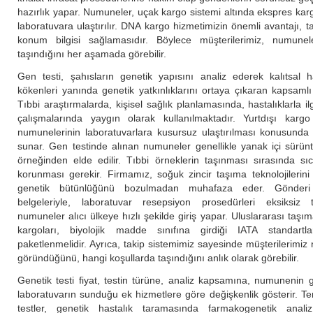
hazırlık yapar. Numuneler, uçak kargo sistemi altında ekspres karg
laboratuvara ulaştırılır. DNA kargo hizmetimizin önemli avantajı, t
konum bilgisi sağlamasıdır. Böylece müşterilerimiz, numunele
taşındığını her aşamada görebilir.
Gen testi, şahısların genetik yapısını analiz ederek kalıtsal ha
kökenleri yanında genetik yatkınlıklarını ortaya çıkaran kapsaml
Tıbbi araştırmalarda, kişisel sağlık planlamasında, hastalıklarla i
çalışmalarında yaygın olarak kullanılmaktadır. Yurtdışı kargo 
numunelerinin laboratuvarlara kusursuz ulaştırılması konusunda ö
sunar. Gen testinde alınan numuneler genellikle yanak içi sürünt
örneğinden elde edilir. Tıbbi örneklerin taşınması sırasında sıc
korunması gerekir. Firmamız, soğuk zincir taşıma teknolojilerini
genetik bütünlüğünü bozulmadan muhafaza eder. Gönder
belgeleriyle, laboratuvar resepsiyon prosedürleri eksiksiz
numuneler alıcı ülkeye hızlı şekilde giriş yapar. Uluslararası taşı
kargoları, biyolojik madde sınıfına girdiği IATA standartl
paketlenmelidir. Ayrıca, takip sistemimiz sayesinde müşterilerimi
göründüğünü, hangi koşullarda taşındığını anlık olarak görebilir.
Genetik testi fiyat, testin türüne, analiz kapsamına, numunenin 
laboratuvarın sunduğu ek hizmetlere göre değişkenlik gösterir. T
testler, genetik hastalık taramasında farmakogenetik anali