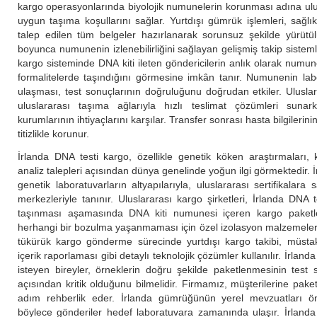
kargo operasyonlarında biyolojik numunelerin korunması adına ulu
uygun taşıma koşullarını sağlar. Yurtdışı gümrük işlemleri, sağlık 
talep edilen tüm belgeler hazırlanarak sorunsuz şekilde yürütü
boyunca numunenin izlenebilirliğini sağlayan gelişmiş takip sistemle
kargo sisteminde DNA kiti ileten göndericilerin anlık olarak num
formalitelerde taşındığını görmesine imkân tanır. Numunenin l
ulaşması, test sonuçlarının doğruluğunu doğrudan etkiler. Uluslara
uluslararası taşıma ağlarıyla hızlı teslimat çözümleri sunar
kurumlarının ihtiyaçlarını karşılar. Transfer sonrası hasta bilgilerinin v
titizlikle korunur.
İrlanda DNA testi kargo, özellikle genetik köken araştırmaları, ki
analiz talepleri açısından dünya genelinde yoğun ilgi görmektedir. İr
genetik laboratuvarların altyapılarıyla, uluslararası sertifikalar
merkezleriyle tanınır. Uluslararası kargo şirketleri, İrlanda DNA t
taşınması aşamasında DNA kiti numunesi içeren kargo paketle
herhangi bir bozulma yaşanmaması için özel izolasyon malzemeleri
tükürük kargo gönderme sürecinde yurtdışı kargo takibi, müstak
içerik raporlaması gibi detaylı teknolojik çözümler kullanılır. İrla
isteyen bireyler, örneklerin doğru şekilde paketlenmesinin test
açısından kritik olduğunu bilmelidir. Firmamız, müşterilerine pa
adım rehberlik eder. İrlanda gümrüğünün yerel mevzuatları önc
böylece gönderiler hedef laboratuvara zamanında ulaşır. İrlanda 