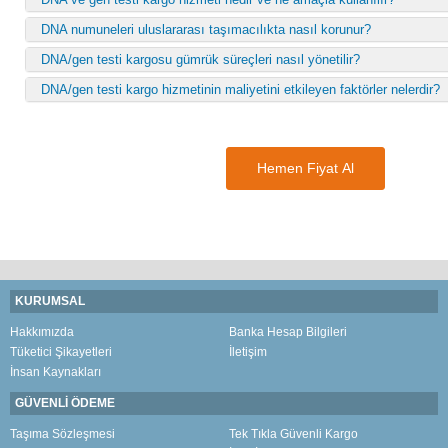
DNA numuneleri uluslararası taşımacılıkta nasıl korunur?
DNA/gen testi kargosu gümrük süreçleri nasıl yönetilir?
DNA/gen testi kargo hizmetinin maliyetini etkileyen faktörler nelerdir?
Hemen Fiyat Al
KURUMSAL
Hakkımızda
Banka Hesap Bilgileri
Tüketici Şikayetleri
İletişim
İnsan Kaynakları
GÜVENLİ ÖDEME
Taşıma Sözleşmesi
Tek Tıkla Güvenli Kargo