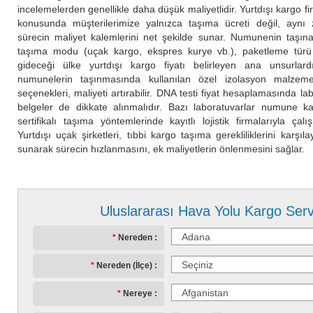
incelemelerden genellikle daha düşük maliyetlidir. Yurtdışı kargo fir
konusunda müşterilerimize yalnızca taşıma ücreti değil, aynı 
sürecin maliyet kalemlerini net şekilde sunar. Numunenin taşın
taşıma modu (uçak kargo, ekspres kurye vb.), paketleme türü
gideceği ülke yurtdışı kargo fiyatı belirleyen ana unsurlardır
numunelerin taşınmasında kullanılan özel izolasyon malzemel
seçenekleri, maliyeti artırabilir. DNA testi fiyat hesaplamasında lab
belgeler de dikkate alınmalıdır. Bazı laboratuvarlar numune kab
sertifikalı taşıma yöntemlerinde kayıtlı lojistik firmalarıyla çalı
Yurtdışı uçak şirketleri, tıbbi kargo taşıma gerekliliklerini karşı
sunarak sürecin hızlanmasını, ek maliyetlerin önlenmesini sağlar.
Uluslararası Hava Yolu Kargo Serv
Nereden
Nereden (İlçe)
Nereye