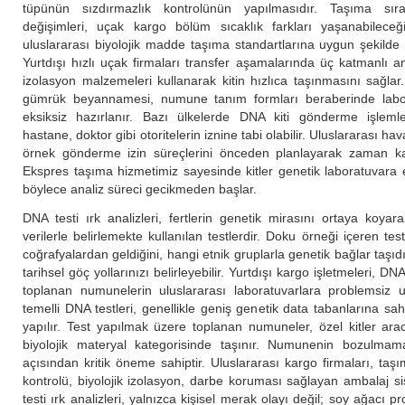
tüpünün sızdırmazlık kontrolünün yapılmasıdır. Taşıma sı
değişimleri, uçak kargo bölüm sıcaklık farkları yaşanabileceği
uluslararası biyolojik madde taşıma standartlarına uygun şekilde
Yurtdışı hızlı uçak firmaları transfer aşamalarında üç katmanlı a
izolasyon malzemeleri kullanarak kitin hızlıca taşınmasını sağla
gümrük beyannamesi, numune tanım formları beraberinde labora
eksiksiz hazırlanır. Bazı ülkelerde DNA kiti gönderme işlemle
hastane, doktor gibi otoritelerin iznine tabi olabilir. Uluslararası hav
örnek gönderme izin süreçlerini önceden planlayarak zaman k
Ekspres taşıma hizmetimiz sayesinde kitler genetik laboratuvara 
böylece analiz süreci gecikmeden başlar.
DNA testi ırk analizleri, fertlerin genetik mirasını ortaya koyara
verilerle belirlemekte kullanılan testlerdir. Doku örneği içeren test
coğrafyalardan geldiğini, hangi etnik gruplarla genetik bağlar taşı
tarihsel göç yollarınızı belirleyebilir. Yurtdışı kargo işletmeleri, DNA
toplanan numunelerin uluslararası laboratuvarlara problemsiz u
temelli DNA testleri, genellikle geniş genetik data tabanlarına sah
yapılır. Test yapılmak üzere toplanan numuneler, özel kitler arac
biyolojik materyal kategorisinde taşınır. Numunenin bozulmama
açısından kritik öneme sahiptir. Uluslararası kargo firmaları, taş
kontrolü, biyolojik izolasyon, darbe koruması sağlayan ambalaj si
testi ırk analizleri, yalnızca kişisel merak olayı değil; soy ağacı pro