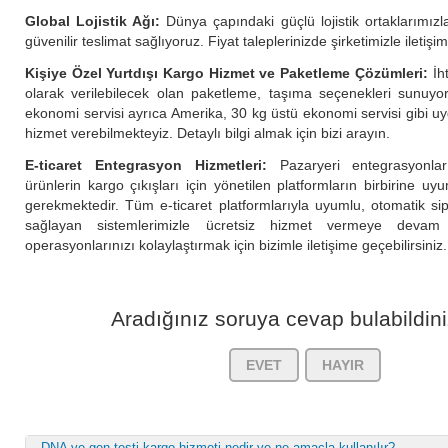
Global Lojistik Ağı:
Dünya çapındaki güçlü lojistik ortaklarımızla
güvenilir teslimat sağlıyoruz. Fiyat taleplerinizde şirketimizle iletişi
Kişiye Özel Yurtdışı Kargo Hizmet ve Paketleme Çözümleri:
İht
olarak verilebilecek olan paketleme, taşıma seçenekleri sunuyo
ekonomi servisi ayrıca Amerika, 30 kg üstü ekonomi servisi gibi uy
hizmet verebilmekteyiz. Detaylı bilgi almak için bizi arayın.
E-ticaret Entegrasyon Hizmetleri:
Pazaryeri entegrasyonları
ürünlerin kargo çıkışları için yönetilen platformların birbirine uy
gerekmektedir. Tüm e-ticaret platformlarıyla uyumlu, otomatik si
sağlayan sistemlerimizle ücretsiz hizmet vermeye devam 
operasyonlarınızı kolaylaştırmak için bizimle iletişime geçebilirsiniz.
Aradığınız soruya cevap bulabildin
EVET
HAYIR
DNA ve gen testi kargo hizmeti nedir ve ne amaçla kullanılır?