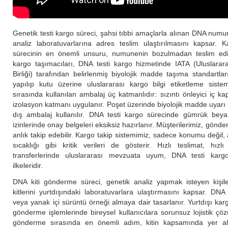
Genetik testi kargo süreci, şahsi tıbbi amaçlarla alınan DNA numun
analiz laboratuvarlarına adres teslim ulaştırılmasını kapsar.
sürecinin en önemli unsuru, numunenin bozulmadan teslim edilm
kargo taşımacıları, DNA testi kargo hizmetinde IATA (Uluslarar
Birliği) tarafından belirlenmiş biyolojik madde taşıma standartl
yapılıp kutu üzerine uluslararası kargo bilgi etiketleme sistem
sırasında kullanılan ambalaj üç katmanlıdır: sızıntı önleyici iç ka
izolasyon katmanı uygulanır. Poşet üzerinde biyolojik madde uyarı i
dış ambalaj kullanılır. DNA testi kargo sürecinde gümrük beya
izinlerinde onay belgeleri eksiksiz hazırlanır. Müşterilerimiz, gönde
anlık takip edebilir. Kargo takip sistemimiz, sadece konumu deği
sıcaklığı gibi kritik verileri de gösterir. Hızlı teslimat, hı
transferlerinde uluslararası mevzuata uyum, DNA testi karg
ilkeleridir.
DNA kiti gönderme süreci, genetik analiz yapmak isteyen kişi
kitlerini yurtdışındaki laboratuvarlara ulaştırmasını kapsar. DNA k
veya yanak içi sürüntü örneği almaya dair tasarlanır. Yurtdışı karg
gönderme işlemlerinde bireysel kullanıcılara sorunsuz lojistik çö
gönderme sırasında en önemli adım, kitin kapsamında yer 