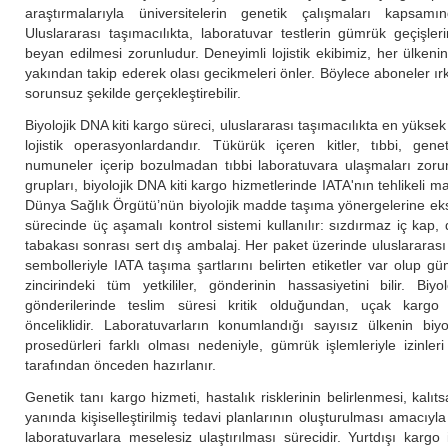
araştırmalarıyla üniversitelerin genetik çalışmaları kapsamın
Uluslararası taşımacılıkta, laboratuvar testlerin gümrük geçişle
beyan edilmesi zorunludur. Deneyimli lojistik ekibimiz, her ülkenin
yakından takip ederek olası gecikmeleri önler. Böylece aboneler ırk
sorunsuz şekilde gerçekleştirebilir.
Biyolojik DNA kiti kargo süreci, uluslararası taşımacılıkta en yükse
lojistik operasyonlardandır. Tükürük içeren kitler, tıbbi, gen
numuneler içerip bozulmadan tıbbi laboratuvara ulaşmaları zorun
grupları, biyolojik DNA kiti kargo hizmetlerinde IATA'nın tehlikeli m
Dünya Sağlık Örgütü’nün biyolojik madde taşıma yönergelerine eks
sürecinde üç aşamalı kontrol sistemi kullanılır: sızdırmaz iç kap,
tabakası sonrası sert dış ambalaj. Her paket üzerinde uluslararası
sembolleriyle IATA taşıma şartlarını belirten etiketler var olup 
zincirindeki tüm yetkililer, gönderinin hassasiyetini bilir. Biy
gönderilerinde teslim süresi kritik olduğundan, uçak kargo l
önceliklidir. Laboratuvarların konumlandığı sayısız ülkenin biyo
prosedürleri farklı olması nedeniyle, gümrük işlemleriyle izinler
tarafından önceden hazırlanır.
Genetik tanı kargo hizmeti, hastalık risklerinin belirlenmesi, kalıtsa
yanında kişiselleştirilmiş tedavi planlarının oluşturulması amacıyl
laboratuvarlara meselesiz ulaştırılması sürecidir. Yurtdışı kargo i