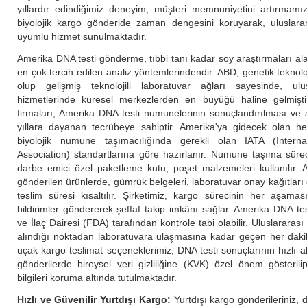
yıllardır edindiğimiz deneyim, müşteri memnuniyetini artırmamı
biyolojik kargo gönderide zaman dengesini koruyarak, uluslara
uyumlu hizmet sunulmaktadır.
Amerika DNA testi gönderme, tıbbi tanı kadar soy araştırmaları a
en çok tercih edilen analiz yöntemlerindendir. ABD, genetik teknol
olup gelişmiş teknolojili laboratuvar ağları sayesinde, ul
hizmetlerinde küresel merkezlerden en büyüğü haline gelmiştir
firmaları, Amerika DNA testi numunelerinin sonuçlandırılması ve
yıllara dayanan tecrübeye sahiptir. Amerika'ya gidecek olan he
biyolojik numune taşımacılığında gerekli olan IATA (Interna
Association) standartlarına göre hazırlanır. Numune taşıma süreci
darbe emici özel paketleme kutu, poşet malzemeleri kullanılır. A
gönderilen ürünlerde, gümrük belgeleri, laboratuvar onay kağıtlar
teslim süresi kısaltılır. Şirketimiz, kargo sürecinin her aşamas
bildirimler göndererek şeffaf takip imkânı sağlar. Amerika DNA te
ve İlaç Dairesi (FDA) tarafından kontrole tabi olabilir. Uluslararası
alındığı noktadan laboratuvara ulaşmasına kadar geçen her daki
uçak kargo teslimat seçeneklerimiz, DNA testi sonuçlarının hızlı 
gönderilerde bireysel veri gizliliğine (KVK) özel önem gösterili
bilgileri koruma altında tutulmaktadır.
Hızlı ve Güvenilir Yurtdışı Kargo:
Yurtdışı kargo gönderileriniz,