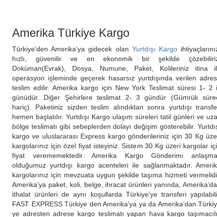
Amerika Türkiye Kargo
Türkiye’den Amerika’ya gidecek olan
Yurtdışı Kargo
ihtiyaçlarını
hızlı, güvenilir ve en ekonomik bir şekilde çözebiliri
Doküman(Evrak), Dosya, Numune, Paket, Kolileriniz itina i
operasyon işleminde geçerek hasarsız yurtdışında verilen adre
teslim edilir. Amerika kargo için New York Teslimat süresi 1- 2 
günüdür. Diğer Şehirlere teslimat 2- 3 gündür (Gümrük süre
hariç). Paketiniz sizden teslim alındıktan sonra yurtdışı transfe
hemen başlatılır. Yurtdışı Kargo ulaşım süreleri tatil günleri ve uz
bölge teslimatı gibi sebeplerden dolayı değişim gösterebilir. Yurtdı
kargo ve uluslararası Express kargo gönderileriniz için 30 Kg üze
kargolarınız için özel fiyat isteyiniz. Sistem 30 Kg üzeri kargolar iç
fiyat verememektedir. Amerika Kargo Gönderimi anlaşma
olduğumuz yurtdışı kargo acenteleri ile sağlanmaktadır. Ameri
kargolarınız için mevzuata uygun şekilde taşıma hizmeti vermelidi
Amerika’ya paket, koli, belge, ihracat ürünleri yanında, Amerika’d
ithalat ürünleri de aynı koşullarda Türkiye’ye transferi yapılabili
FAST EXPRESS Türkiye den Amerika’ya ya da Amerika’dan Türki
ye adresten adrese kargo teslimatı yapan hava kargo taşımacıl