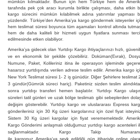
mümkün kılmaktadır. Bunun için hem Türkiye hem de Ameri
tarafında pek çok aracı kurumla birlikte çalışması, daha etkin b
kargo sürecini mümkün kılabilmek adına yatırımlar yapması 
yüzdendir. Türkiye’den Amerika’ya kargo göndermek isteyenler iç
hem teslimat süresi boyunca tüm aşamaları kontrol altında tutma
hem de daha kaliteli bir hizmeti uygun fiyatlara sunması terc
edilmesinde etken olabiliyor.
Amerika’ya gidecek olan Yurtdışı Kargo ihtiyaçlarınızı hızlı, güvenil
ve en ekonomik bir şekilde çözebiliriz. Doküman(Evrak), Dosy
Numune, Paket, Kolileriniz itina ile operasyon işleminde geçer
hasarsız yurtdışında verilen adrese teslim edilir. Amerika kargo iç
New York Teslimat süresi 1- 2 iş günüdür. Diğer Şehirlere teslimat 
3 gündür(Gümrük süreci hariç). Paketiniz sizden teslim alındıkt
sonra yurtdışı transferi hemen başlatılır. Yurtdışı Kargo ulaş
süreleri tatil günleri ve uzak bölge teslimatı gibi sebeplerden dola
değişim gösterebilir. Yurtdışı kargo ve uluslararası Express kar
gönderileriniz için 30 Kg üzeri kargolarınız için özel fiyat isteyini
Sistem 30 Kg üzeri kargolar için fiyat verememektedir. Ameri
Kargo Gönderimi anlaşmalı olduğumuz yurtdışı kargo acenteleri i
sağlanmaktadır. Kargo Takip Numaranı
ile kargonuz Amerika’ya sevk edildiği gün itibariyle online olar