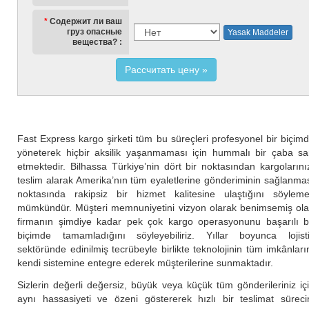
Содержит ли ваш
груз опасные
Yasak Maddeler
вещества?
Рассчитать цену
Fast Express kargo şirketi tüm bu süreçleri profesyonel bir biçim
yöneterek hiçbir aksilik yaşanmaması için hummalı bir çaba sa
etmektedir. Bilhassa Türkiye’nin dört bir noktasından kargolarını
teslim alarak Amerika’nın tüm eyaletlerine gönderiminin sağlanma
noktasında rakipsiz bir hizmet kalitesine ulaştığını söylem
mümkündür. Müşteri memnuniyetini vizyon olarak benimsemiş ol
firmanın şimdiye kadar pek çok kargo operasyonunu başarılı b
biçimde tamamladığını söyleyebiliriz. Yıllar boyunca lojist
sektöründe edinilmiş tecrübeyle birlikte teknolojinin tüm imkânları
kendi sistemine entegre ederek müşterilerine sunmaktadır.
Sizlerin değerli değersiz, büyük veya küçük tüm gönderileriniz iç
aynı hassasiyeti ve özeni göstererek hızlı bir teslimat süreci