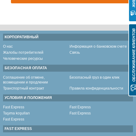
ОБСЛУЖИВАНИЕ КЛИЕНТО
КОРПОРАТИВНЫЙ
О нас
Информация о банковском счете
Жалобы потребителей
Связь
Человеческие ресурсы
БЕЗОПАСНАЯ ОПЛАТА
Соглашение об отмене,
Безопасный груз в один клик
возмещении и продлении
Транспортный контракт
Правила конфиденциальности
УСЛОВИЯ И ПОЛОЖЕНИЯ
Fast Express
Fast Express
Taşıma koşulları
Fast Express
Fast Express
FAST EXPRESS