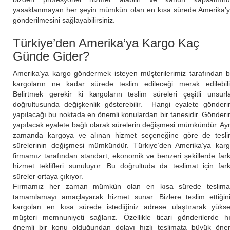
yasaklanmayan her şeyin mümkün olan en kısa sürede Amerika’
gönderilmesini sağlayabilirsiniz.
Türkiye’den Amerika’ya Kargo Kaç
Günde Gider?
Amerika’ya kargo göndermek isteyen müşterilerimiz tarafından 
kargoların ne kadar sürede teslim edileceği merak edilebili
Belirtmek gerekir ki kargoların teslim süreleri çeşitli unsurl
doğrultusunda değişkenlik gösterebilir. Hangi eyalete gönder
yapılacağı bu noktada en önemli konulardan bir tanesidir. Gönder
yapılacak eyalete bağlı olarak sürelerin değişmesi mümkündür. Ay
zamanda kargoya ve alınan hizmet seçeneğine göre de tesl
sürelerinin değişmesi mümkündür. Türkiye’den Amerika’ya kar
firmamız tarafından standart, ekonomik ve benzeri şekillerde fark
hizmet teklifleri sunuluyor. Bu doğrultuda da teslimat için fark
süreler ortaya çıkıyor.
Firmamız her zaman mümkün olan en kısa sürede teslima
tamamlamayı amaçlayarak hizmet sunar. Bizlere teslim ettiğin
kargoları en kısa sürede istediğiniz adrese ulaştırarak yüks
müşteri memnuniyeti sağlarız. Özellikle ticari gönderilerde h
önemli bir konu olduğundan dolayı hızlı teslimata büyük ön