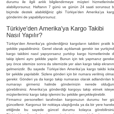
durumu ile ilgili anlık bilgilendirmeye müşteri hizmetlerind
alabiliyorsunuz. Haftanın 7 günü ve günün 24 saati sorunsuz b
biçimde destek alabildiğiniz gibi Türkiye’den Amerika’ya kar
gönderimi de yapabiliyorsunuz.
Türkiye’den Amerika’ya Kargo Takibi
Nasıl Yapılır?
Türkiye’den Amerika’ya gönderdiğiniz kargoların takibini pratik b
şekilde yapabilirsiniz. Genel olarak açıklamak gerekir ise yurtiçin
kargo takibini nasıl yapıyorsanız yurtdışı kargo hizmetlerinde 
takip işlemi aynı şekilde yapılır. Bunun için tek yapmanız gerek
şey önce sitemize sonra da sitemizde yer alan kargo takip ekranı
gelmenizdir. Bu sayede Türkiye’den Amerika’ya kargo takibi kol
bir şekilde yapılabilir. Sizlere gönderi için bir numara verilmiş olma
gerekir. Gönderi ya da kargo takip numarası olarak adlandırılan 
numarayı girmeniz halinde gönderinizin nerede olduğu
görebilirsiniz. Amerika’ya gönderdiği kargoyu takip etmek istey
müşterilerimiz kargo takip işlemini bu şekilde gerçekleştirebilir.
Firmamız personelleri tarafından kargonuzun durumu her g
güncellenir. Kargonuz bir noktaya ulaştığında ya da bir yere harek
ettiğinde bu sayede güncel durumu kolayca görebilirsini