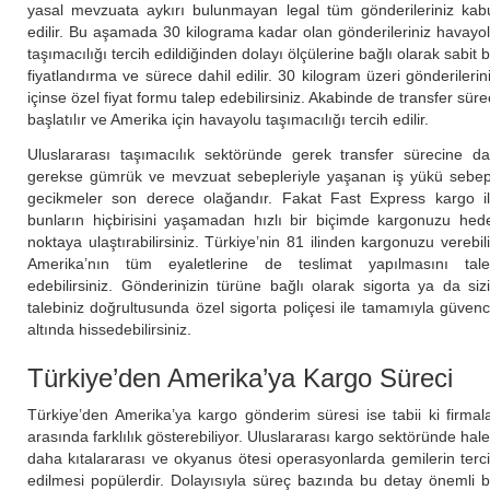
yasal mevzuata aykırı bulunmayan legal tüm gönderileriniz kab
edilir. Bu aşamada 30 kilograma kadar olan gönderileriniz havayo
taşımacılığı tercih edildiğinden dolayı ölçülerine bağlı olarak sabit b
fiyatlandırma ve sürece dahil edilir. 30 kilogram üzeri gönderilerin
içinse özel fiyat formu talep edebilirsiniz. Akabinde de transfer süre
başlatılır ve Amerika için havayolu taşımacılığı tercih edilir.
Uluslararası taşımacılık sektöründe gerek transfer sürecine da
gerekse gümrük ve mevzuat sebepleriyle yaşanan iş yükü sebep
gecikmeler son derece olağandır. Fakat Fast Express kargo i
bunların hiçbirisini yaşamadan hızlı bir biçimde kargonuzu hed
noktaya ulaştırabilirsiniz. Türkiye’nin 81 ilinden kargonuzu verebili
Amerika’nın tüm eyaletlerine de teslimat yapılmasını tal
edebilirsiniz. Gönderinizin türüne bağlı olarak sigorta ya da siz
talebiniz doğrultusunda özel sigorta poliçesi ile tamamıyla güven
altında hissedebilirsiniz.
Türkiye’den Amerika’ya Kargo Süreci
Türkiye’den Amerika’ya kargo gönderim süresi ise tabii ki firmal
arasında farklılık gösterebiliyor. Uluslararası kargo sektöründe hal
daha kıtalararası ve okyanus ötesi operasyonlarda gemilerin terc
edilmesi popülerdir. Dolayısıyla süreç bazında bu detay önemli b