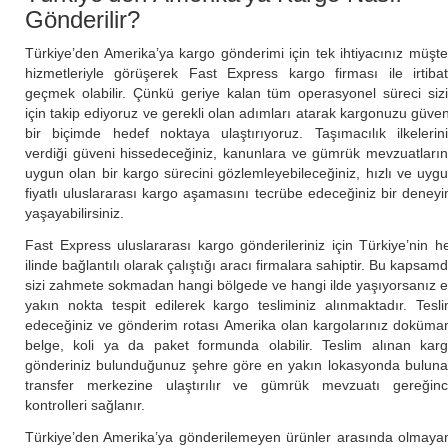
Gönderilir?
Türkiye’den Amerika’ya kargo gönderimi için tek ihtiyacınız müşte
hizmetleriyle görüşerek Fast Express kargo firması ile irtiba
geçmek olabilir. Çünkü geriye kalan tüm operasyonel süreci siz
için takip ediyoruz ve gerekli olan adımları atarak kargonuzu güven
bir biçimde hedef noktaya ulaştırıyoruz. Taşımacılık ilkelerin
verdiği güveni hissedeceğiniz, kanunlara ve gümrük mevzuatları
uygun olan bir kargo sürecini gözlemleyebileceğiniz, hızlı ve uyg
fiyatlı uluslararası kargo aşamasını tecrübe edeceğiniz bir deney
yaşayabilirsiniz.
Fast Express uluslararası kargo gönderileriniz için Türkiye’nin h
ilinde bağlantılı olarak çalıştığı aracı firmalara sahiptir. Bu kapsam
sizi zahmete sokmadan hangi bölgede ve hangi ilde yaşıyorsanız 
yakın nokta tespit edilerek kargo tesliminiz alınmaktadır. Tesl
edeceğiniz ve gönderim rotası Amerika olan kargolarınız doküma
belge, koli ya da paket formunda olabilir. Teslim alınan kar
gönderiniz bulunduğunuz şehre göre en yakın lokasyonda bulun
transfer merkezine ulaştırılır ve gümrük mevzuatı gereğin
kontrolleri sağlanır.
Türkiye’den Amerika’ya gönderilemeyen ürünler arasında olmaya