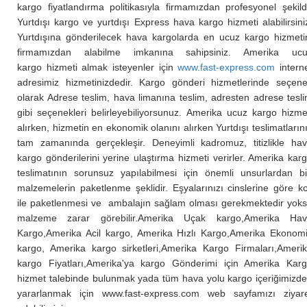
kargo fiyatlandırma politikasıyla firmamızdan profesyonel şekil
Yurtdışı kargo ve yurtdışı Express hava kargo hizmeti alabilirsini
Yurtdışına gönderilecek hava kargolarda en ucuz kargo hizmeti
firmamızdan alabilme imkanına sahipsiniz. Amerika uc
kargo hizmeti almak isteyenler için
www.fast-express.com
intern
adresimiz hizmetinizdedir. Kargo gönderi hizmetlerinde seçen
olarak Adrese teslim, hava limanına teslim, adresten adrese tesl
gibi seçenekleri belirleyebiliyorsunuz. Amerika ucuz kargo hizme
alırken, hizmetin en ekonomik olanını alırken Yurtdışı teslimatların
tam zamanında gerçekleşir. Deneyimli kadromuz, titizlikle ha
kargo gönderilerini yerine ulaştırma hizmeti verirler. Amerika kar
teslimatının sorunsuz yapılabilmesi için önemli unsurlardan bi
malzemelerin paketlenme şeklidir. Eşyalarınızı cinslerine göre ko
ile paketlenmesi ve ambalajın sağlam olması gerekmektedir yok
malzeme zarar görebilir.Amerika Uçak kargo,Amerika Ha
Kargo,Amerika Acil kargo, Amerika Hızlı Kargo,Amerika Ekonom
kargo, Amerika kargo sirketleri,Amerika Kargo Firmaları,Ameri
kargo Fiyatları,Amerika'ya kargo Gönderimi için Amerika Kar
hizmet talebinde bulunmak yada tüm hava yolu kargo içeriğimizd
yararlanmak için
www.fast-express.com
web sayfamızı ziyar