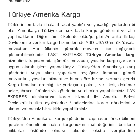
edebilirsiniz.
Türkiye Amerika Kargo
Türklerin en fazla ithalat-ihracat yaptığı ve yaşadığı yerlerden bi
olan Amerika’ya Türkiye’den çok fazla kargo gönderimi ve alı
yapılmaktadır. Diğer tüm ülkelerde olduğu gibi Amerika Birleş
Devletleri’ne verilen kargo hizmetlerinde ABD USA Gümrük Yasala
mevcuttur. Her ülkenin gümrük mevzuatı ise değişkenl
gösterebilmektedir. FAST EXPRESS
Türkiye Amerika karg
hizmetimiz kapsamında gümrük mevzuatı, yasalar, kargo şartları
uygun olarak işlem yapmaktayız. Türkiye’den Amerika’ya kar
gönderimi veya alımı yaparken seçtiğiniz firmanın gümr
mevzuatını, yasaları bilmesi ve buna göre hizmet vermesi gereki
Kargo firmaları aracılığı ile yurtdışına paket, zarf, koli, doküma
belge, ihracat ürünleri vb. gönderim ve alımları yapabilirsiniz. FA
EXPRESS uluslararası kargo hizmeti ile Amerika Birleş
Devletleri’nin tüm eyaletlerine / bölgelerine kargo gönderimi 
alımını zahmetsiz bir şekilde yapabilirsiniz.
Türkiye’den Amerika’ya kargo gönderimi yapmadan önce bilmen
gereken önemli bir nokta kargonuzun mal değerinin belirlen
miktarlar üstünde olması takdirde ekstra vergilendir