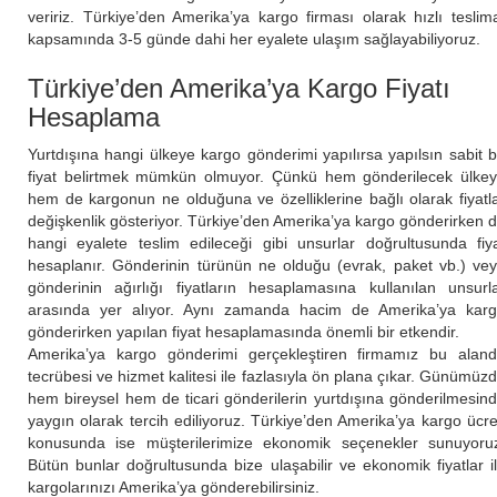
veririz. Türkiye’den Amerika’ya kargo firması olarak hızlı teslim
kapsamında 3-5 günde dahi her eyalete ulaşım sağlayabiliyoruz.
Türkiye’den Amerika’ya Kargo Fiyatı
Hesaplama
Yurtdışına hangi ülkeye kargo gönderimi yapılırsa yapılsın sabit b
fiyat belirtmek mümkün olmuyor. Çünkü hem gönderilecek ülke
hem de kargonun ne olduğuna ve özelliklerine bağlı olarak fiyatl
değişkenlik gösteriyor. Türkiye’den Amerika’ya kargo gönderirken 
hangi eyalete teslim edileceği gibi unsurlar doğrultusunda fiy
hesaplanır. Gönderinin türünün ne olduğu (evrak, paket vb.) ve
gönderinin ağırlığı fiyatların hesaplamasına kullanılan unsurl
arasında yer alıyor. Aynı zamanda hacim de Amerika’ya kar
gönderirken yapılan fiyat hesaplamasında önemli bir etkendir.
Amerika’ya kargo gönderimi gerçekleştiren firmamız bu alan
tecrübesi ve hizmet kalitesi ile fazlasıyla ön plana çıkar. Günümüz
hem bireysel hem de ticari gönderilerin yurtdışına gönderilmesin
yaygın olarak tercih ediliyoruz. Türkiye’den Amerika’ya kargo ücre
konusunda ise müşterilerimize ekonomik seçenekler sunuyoru
Bütün bunlar doğrultusunda bize ulaşabilir ve ekonomik fiyatlar i
kargolarınızı Amerika’ya gönderebilirsiniz.