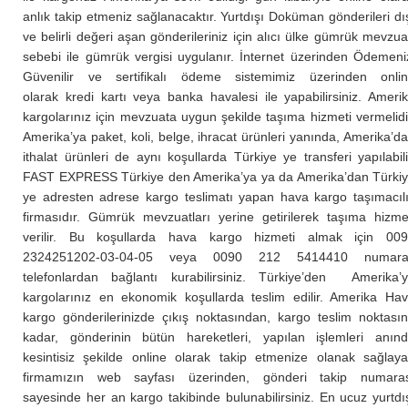
anlık takip etmeniz sağlanacaktır. Yurtdışı Doküman gönderileri dı
ve belirli değeri aşan gönderileriniz için alıcı ülke gümrük mevzua
sebebi ile gümrük vergisi uygulanır. İnternet üzerinden Ödemeni
Güvenilir ve sertifikalı ödeme sistemimiz üzerinden onli
olarak kredi kartı veya banka havalesi ile yapabilirsiniz. Ameri
kargolarınız için mevzuata uygun şekilde taşıma hizmeti vermelidi
Amerika’ya paket, koli, belge, ihracat ürünleri yanında, Amerika’d
ithalat ürünleri de aynı koşullarda Türkiye ye transferi yapılabili
FAST EXPRESS Türkiye den Amerika’ya ya da Amerika’dan Türki
ye adresten adrese kargo teslimatı yapan hava kargo taşımacıl
firmasıdır. Gümrük mevzuatları yerine getirilerek taşıma hizme
verilir. Bu koşullarda hava kargo hizmeti almak için 00
2324251202-03-04-05 veya 0090 212 5414410 numaral
telefonlardan bağlantı kurabilirsiniz. Türkiye’den Amerika’
kargolarınız en ekonomik koşullarda teslim edilir. Amerika Ha
kargo gönderilerinizde çıkış noktasından, kargo teslim noktası
kadar, gönderinin bütün hareketleri, yapılan işlemleri anın
kesintisiz şekilde online olarak takip etmenize olanak sağlay
firmamızın web sayfası üzerinden, gönderi takip numara
sayesinde her an kargo takibinde bulunabilirsiniz. En ucuz yurtdı