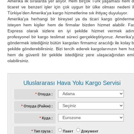
Amerika ilk sıralarda yer alıyor. Hem birçok Türk yaşaması hem 
ticaret ve benzeri işler için çok uygun bir ülke olması nedeni i
Türkiye’den Amerika’ya kargo hizmetlerine sık ihtiyaç duyuluyor.
Amerika’ya herhangi bir bireysel ya da ticari kargo gönderm
isteyen hem kişiler hem de firmalar bizden hizmet alabilir. Fa
Express olarak sizlere en iyi şekilde hizmet vermek adı
profesyonel bir kargo teslimat süreci gerçekleştiriyoruz. Amerika’
göndermek istediğiniz bütün kargoları firmamız aracılığı ile kolay b
şekilde gönderebilirsiniz. Bizi tercih ederek kargolarınızın hem hız
hem de güvenli bir şekilde istediğiniz yere ulaşacağından em
olabilirsiniz.
Uluslararası Hava Yolu Kargo Servisi
Откуда
Откуда (Район)
Куда
Пакет
Документ
Тип груза