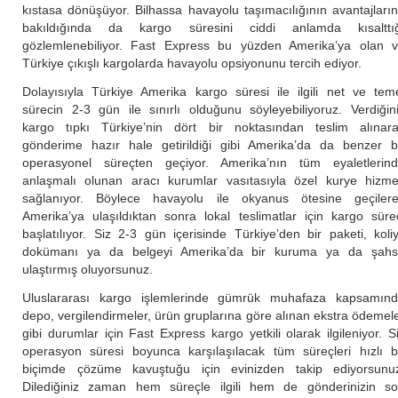
kıstasa dönüşüyor. Bilhassa havayolu taşımacılığının avantajları
bakıldığında da kargo süresini ciddi anlamda kısalttı
gözlemlenebiliyor. Fast Express bu yüzden Amerika’ya olan 
Türkiye çıkışlı kargolarda havayolu opsiyonunu tercih ediyor.
Dolayısıyla Türkiye Amerika kargo süresi ile ilgili net ve tem
sürecin 2-3 gün ile sınırlı olduğunu söyleyebiliyoruz. Verdiğin
kargo tıpkı Türkiye’nin dört bir noktasından teslim alınar
gönderime hazır hale getirildiği gibi Amerika’da da benzer b
operasyonel süreçten geçiyor. Amerika’nın tüm eyaletlerin
anlaşmalı olunan aracı kurumlar vasıtasıyla özel kurye hizme
sağlanıyor. Böylece havayolu ile okyanus ötesine geçiler
Amerika’ya ulaşıldıktan sonra lokal teslimatlar için kargo süre
başlatılıyor. Siz 2-3 gün içerisinde Türkiye’den bir paketi, koliy
dokümanı ya da belgeyi Amerika’da bir kuruma ya da şah
ulaştırmış oluyorsunuz.
Uluslararası kargo işlemlerinde gümrük muhafaza kapsamın
depo, vergilendirmeler, ürün gruplarına göre alınan ekstra ödemel
gibi durumlar için Fast Express kargo yetkili olarak ilgileniyor. S
operasyon süresi boyunca karşılaşılacak tüm süreçleri hızlı b
biçimde çözüme kavuştuğu için evinizden takip ediyorsunu
Dilediğiniz zaman hem süreçle ilgili hem de gönderinizin s