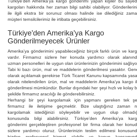
Türkiye’den Amerika’ya kargo gönderimi yapan kişiler bu saye
kargoları hakkında her zaman bilgi sahibi olabiliyor. Gönderilerin
ile ilgili ekstra bir sorunuz olması halinde ise dilediğiniz zam
müşteri temsilcilerimiz ile irtibata geçebilirsiniz.
Türkiye’den Amerika’ya Kargo
Gönderilmeyecek Ürünler
Amerika’ya gönderimini yapabileceğiniz birçok farklı ürün ve kar
vardır. Firmamız sizlere her konuda yardımcı olarak alanın
uzman personelleri ile uygun olan ürünlerinizin gönderimini sağlıyo
Tabi ki bazı ürün, mal ve maddelerin gönderilmesi yasaktır. Gen
olarak açıklamak gerekirse Türk Ticaret Kanunu kapsamında yas
olarak nitelendirilen ürün, mal ve maddelerin Amerika’ya kargo i
gönderilmesi mümkündür. Bunlar dışındaki her şeyi hızlı ve kolay b
şekilde firmamız aracılığı ile gönderebilirsiniz.
Herhangi bir şeyi kargolamak için yapmanı gereken tek ş
firmamız ile iletişime geçmektir. Bize ulaştığınız zaman 
kargolamak istediğinizi söyleyebilir ve uygun olup olmadı
konusunda bilgi alabilirsiniz. Türkiye’den Amerika’ya kar
gönderimi gerçekleştiren profesyonel bir firma olarak her konu
sizlere yardımcı oluruz. Ürünlerinizin teslim edilmesi konusun
bizden profesyonel hizmet alabilir ve kanun kapsamın