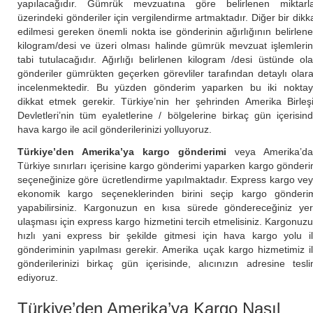
yapılacağıdır. Gümrük mevzuatına göre belirlenen miktarl
üzerindeki gönderiler için vergilendirme artmaktadır. Diğer bir dikk
edilmesi gereken önemli nokta ise gönderinin ağırlığının belirlen
kilogram/desi ve üzeri olması halinde gümrük mevzuat işlemleri
tabi tutulacağıdır. Ağırlığı belirlenen kilogram /desi üstünde ol
gönderiler gümrükten geçerken görevliler tarafından detaylı olar
incelenmektedir. Bu yüzden gönderim yaparken bu iki nokta
dikkat etmek gerekir. Türkiye’nin her şehrinden Amerika Birleş
Devletleri’nin tüm eyaletlerine / bölgelerine birkaç gün içerisin
hava kargo ile acil gönderilerinizi yolluyoruz.
Türkiye’den Amerika’ya kargo gönderimi
veya Amerika’da
Türkiye sınırları içerisine kargo gönderimi yaparken kargo gönder
seçeneğinize göre ücretlendirme yapılmaktadır. Express kargo ve
ekonomik kargo seçeneklerinden birini seçip kargo gönderi
yapabilirsiniz. Kargonuzun en kısa sürede göndereceğiniz ye
ulaşması için express kargo hizmetini tercih etmelisiniz. Kargonuz
hızlı yani express bir şekilde gitmesi için hava kargo yolu i
gönderiminin yapılması gerekir. Amerika uçak kargo hizmetimiz i
gönderilerinizi birkaç gün içerisinde, alıcınızın adresine tesl
ediyoruz.
Türkiye’den Amerika’ya Kargo Nasıl