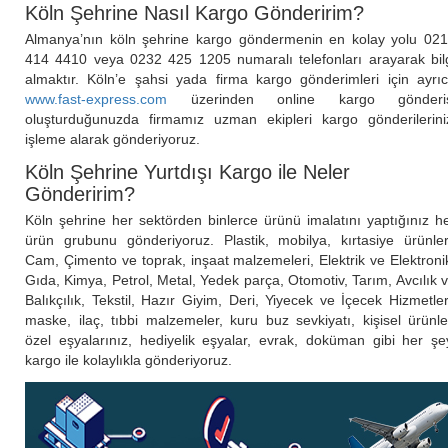
Köln Şehrine Nasıl Kargo Gönderirim?
Almanya’nın köln şehrine kargo göndermenin en kolay yolu 02
414 4410 veya 0232 425 1205 numaralı telefonları arayarak bil
almaktır. Köln’e şahsi yada firma kargo gönderimleri için ayrı
www.fast-express.com
üzerinden online kargo gönderis
oluşturduğunuzda firmamız uzman ekipleri kargo gönderilerini
işleme alarak gönderiyoruz.
Köln Şehrine Yurtdışı Kargo ile Neler
Gönderirim?
Köln şehrine her sektörden binlerce ürünü imalatını yaptığınız h
ürün grubunu gönderiyoruz. Plastik, mobilya, kırtasiye ürünler
Cam, Çimento ve toprak, inşaat malzemeleri, Elektrik ve Elektroni
Gıda, Kimya, Petrol, Metal, Yedek parça, Otomotiv, Tarım, Avcılık 
Balıkçılık, Tekstil, Hazır Giyim, Deri, Yiyecek ve İçecek Hizmetler
maske, ilaç, tıbbi malzemeler, kuru buz sevkiyatı, kişisel ürünle
özel eşyalarınız, hediyelik eşyalar, evrak, doküman gibi her şe
kargo ile kolaylıkla gönderiyoruz.