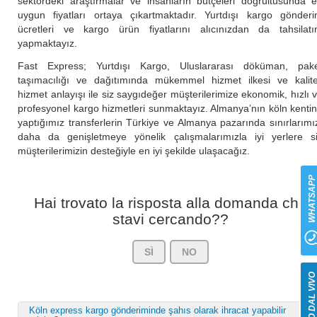
sektördeki araştırmalar ve insanların bütçeleri doğrultusunda 
uygun fiyatları ortaya çıkartmaktadır. Yurtdışı kargo gönder
ücretleri ve kargo ürün fiyatlarını alıcınızdan da tahsilatı
yapmaktayız.
Fast Express; Yurtdışı Kargo, Uluslararası döküman, pak
taşımacılığı ve dağıtımında mükemmel hizmet ilkesi ve kalite
hizmet anlayışı ile siz saygıdeğer müşterilerimize ekonomik, hızlı 
profesyonel kargo hizmetleri sunmaktayız. Almanya’nın köln kenti
yaptığımız transferlerin Türkiye ve Almanya pazarında sınırlarımı
daha da genişletmeye yönelik çalışmalarımızla iyi yerlere s
müşterilerimizin desteğiyle en iyi şekilde ulaşacağız.
WHATSAP
Hai trovato la risposta alla domanda che
stavi cercando??
SÌ
NO
SUPPORTO DAL VIV
Köln express kargo gönderiminde şahıs olarak ihracat yapabilir