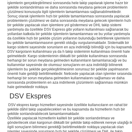
işlemlerin gerçekleştirilmesi sonrasında hele takip yapılarak işleme hazır bir
şekilde sonlandırılması ve daha sonrasında meydana gelecek problemlerin
çözülmesi konusuyla ilgili işlemlerin tamamlanması sağlanabilmektedir.
Sonuç olarak işlemlerin hızlı bir şekilde tamamlanması sonrasında yapılacak
problemlerin çözülmesi ve daha sonrasında meydana gelecek işlemlerin hızlı
bir şekilde yapılacak olan işlemlere yol göstermesi ve DHL takip sistemi
yardımıyla da özellikle DSV Express gibi yolların kullanılması sağlanarak bu
yollardan katkıda bir şekilde işlemlerin tamamlanması ve bu yollar yardımıyla
da özellikle hızlı bir şekilde çözüm yollarının bulunduğu belirtilerek işlemlerin
bu şekilde tamamlanmasının gerekli olduğu vurgulanmaktadır. Sistematik bir
kargo sistemi sayesinde sorunların en aza indirildiği bilindiği için bu kapsamd
DSV kargoların kullanılması ya da h takip sisteminin kullanılması önemli hale
gelmektedir. Kargo sistemlerinin dikkatli bir şekilde kullanılması sonrasında
herhangi bir sorun meydana gelmeden kullanımların tamamlanacağı ve bu
kullanımlar sayesinde de olumsuz sonuçlarını en aza indirildiği bilinerek
işlemlerin bu şekilde gerçekleştirilmesinin sorunsuz bir şekilde yapılmasının
önemli hale geldiği belirtilmektedir. Neticede yapılacak olan işlemler sırasında
herhangi bir sorun meydana gelmeden kullanmalarını sağlaması ve daha
sonrasında problemlerin en aza indirilerek çözümlerin sağlanması mümkün
hale gelmektedir noktaya
DSV Ekspres
DSV ekspres kargo hizmetleri sayesinde özellikle kullanıcıların en rahat bir
şekilde dâhil takip yapabilecekleri ve bu kapsamda da hizmetlerin hızlı bir
şekilde sonlandırabilecek tamamlanmaktadır.
Özellikle yapılacak hizmetlerin kaliteli bir şekilde sonlandırılması ve
gönderilecek olan kargonun dikkatli bir şekilde takip edilerek nereye ulaştığı il
ilgili sonuçların bilinmesi gerektiği belirtilmektedir noktaya yapılacak olan
işlemler sayesinde sorunların hızlı bir şekilde çözülmesi ve DHL ile takip