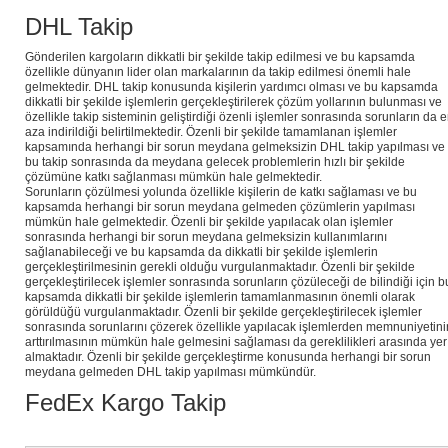
DHL Takip
Gönderilen kargoların dikkatli bir şekilde takip edilmesi ve bu kapsamda
özellikle dünyanın lider olan markalarının da takip edilmesi önemli hale
gelmektedir. DHL takip konusunda kişilerin yardımcı olması ve bu kapsamda
dikkatli bir şekilde işlemlerin gerçekleştirilerek çözüm yollarının bulunması ve
özellikle takip sisteminin geliştirdiği özenli işlemler sonrasında sorunların da 
aza indirildiği belirtilmektedir. Özenli bir şekilde tamamlanan işlemler
kapsamında herhangi bir sorun meydana gelmeksizin DHL takip yapılması ve
bu takip sonrasında da meydana gelecek problemlerin hızlı bir şekilde
çözümüne katkı sağlanması mümkün hale gelmektedir.
Sorunların çözülmesi yolunda özellikle kişilerin de katkı sağlaması ve bu
kapsamda herhangi bir sorun meydana gelmeden çözümlerin yapılması
mümkün hale gelmektedir. Özenli bir şekilde yapılacak olan işlemler
sonrasında herhangi bir sorun meydana gelmeksizin kullanımlarını
sağlanabileceği ve bu kapsamda da dikkatli bir şekilde işlemlerin
gerçekleştirilmesinin gerekli olduğu vurgulanmaktadır. Özenli bir şekilde
gerçekleştirilecek işlemler sonrasında sorunların çözüleceği de bilindiği için b
kapsamda dikkatli bir şekilde işlemlerin tamamlanmasının önemli olarak
görüldüğü vurgulanmaktadır. Özenli bir şekilde gerçekleştirilecek işlemler
sonrasında sorunlarını çözerek özellikle yapılacak işlemlerden memnuniyetini
arttırılmasının mümkün hale gelmesini sağlaması da gereklilikleri arasında yer
almaktadır. Özenli bir şekilde gerçekleştirme konusunda herhangi bir sorun
meydana gelmeden DHL takip yapılması mümkündür.
FedEx Kargo Takip