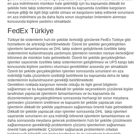
en aza indirilmesini mümkün hale getirildiği için bu kapsamda dikkatli bir
şekilde hele takip sistemine yüklenerek bu kapsamda özellikle kargoların
nereye gittiği ile ilgili bilgi sahibi olması ve kargolarını takip edilerek sorunların
en aza indirilmesi ya da daha fazla sorun oluşmadan önlemlerin alınması
konusunda kişilere yardımcı olmaktadır.
FedEx Türkiye
Türkiye’de sistemlerin hızlı bir şekilde ilerlediği görülerek FedEx Türkiye gibi
hizmetlerin de artırıldığı belirtilmektedir. Özenli bir şekilde gerçekleştirilen
işlemlerin tamamlanması ve DHL takip sistemi geliştirilerek özellikle takip
sistemlerinin kullanılmasıyla yardımıyla işlemlerin nereden nereye ilerlediğini
bilinmesi de mümkün hale gelmektedir. Özenli bir şekilde gerçekleştirilen
işlemler sayesinde özellikle takip sistemlerinin geliştirilmesi ve UPS kargo tak
konusunda kişilere yardımcı olunması gereklilikler arasında yer almaktadır.
Özenli bir şekilde gerçekleştirilen işlemler sonrasında sorunların en aza
indirildiği hatta çözümlerin üretildiği belirtilerek bu kapsamda deha ile takip
sistemlerinin kullanılmasının gerektiği belirtilmektedir.
Gerektiren noktada kargonun nerede olduğu ile ilgili genel bilgilerin
sağlanması ve bu kapsamda dikkatli bir şekilde seçeneklerin çözülerek kişiler
tarafından yapılacak işlemlerin tamamlanması ve bu kapsamda da
düzenlemelerin gerçekleştirilmesi sonrasında herhangi bir sorun meydana
gelmeden çözümlerin üretilmesi ve kapsamlı bir şekilde yapılacak olan
işlemlerin dikkatli bir şekilde yapılmasını sağlanması önemli hale gelmektedir.
Dikkatli bir şekilde yapılacak olan işlemler sonrasında DHL takip işlemleri
sayesinde sorunlarını en aza indirdiği bilinerek işlemlerin tamamlanması ve
daha sonrasında meydana gelecek problemlerin hızlı bir şekilde çözülmesini
sağlanmasının gerektirdiği problemlerin çözümü işlemlerinin sağlanması
önemli hale gelmektedir. Çözümler sağlanarak problemlerin ortadan