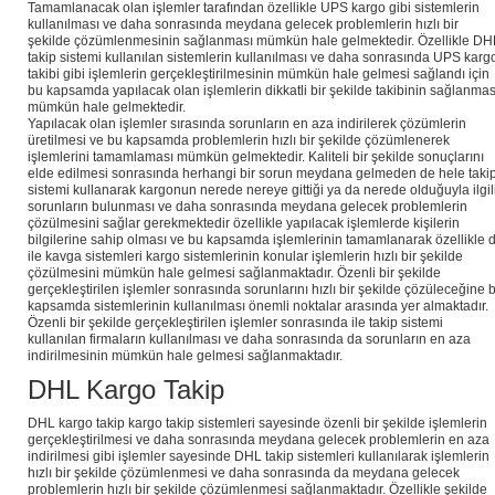
Tamamlanacak olan işlemler tarafından özellikle UPS kargo gibi sistemlerin
kullanılması ve daha sonrasında meydana gelecek problemlerin hızlı bir
şekilde çözümlenmesinin sağlanması mümkün hale gelmektedir. Özellikle D
takip sistemi kullanılan sistemlerin kullanılması ve daha sonrasında UPS karg
takibi gibi işlemlerin gerçekleştirilmesinin mümkün hale gelmesi sağlandı için
bu kapsamda yapılacak olan işlemlerin dikkatli bir şekilde takibinin sağlanmas
mümkün hale gelmektedir.
Yapılacak olan işlemler sırasında sorunların en aza indirilerek çözümlerin
üretilmesi ve bu kapsamda problemlerin hızlı bir şekilde çözümlenerek
işlemlerini tamamlaması mümkün gelmektedir. Kaliteli bir şekilde sonuçlarını
elde edilmesi sonrasında herhangi bir sorun meydana gelmeden de hele taki
sistemi kullanarak kargonun nerede nereye gittiği ya da nerede olduğuyla ilgil
sorunların bulunması ve daha sonrasında meydana gelecek problemlerin
çözülmesini sağlar gerekmektedir özellikle yapılacak işlemlerde kişilerin
bilgilerine sahip olması ve bu kapsamda işlemlerinin tamamlanarak özellikle 
ile kavga sistemleri kargo sistemlerinin konular işlemlerin hızlı bir şekilde
çözülmesini mümkün hale gelmesi sağlanmaktadır. Özenli bir şekilde
gerçekleştirilen işlemler sonrasında sorunlarını hızlı bir şekilde çözüleceğine 
kapsamda sistemlerinin kullanılması önemli noktalar arasında yer almaktadır.
Özenli bir şekilde gerçekleştirilen işlemler sonrasında ile takip sistemi
kullanılan firmaların kullanılması ve daha sonrasında da sorunların en aza
indirilmesinin mümkün hale gelmesi sağlanmaktadır.
DHL Kargo Takip
DHL kargo takip kargo takip sistemleri sayesinde özenli bir şekilde işlemlerin
gerçekleştirilmesi ve daha sonrasında meydana gelecek problemlerin en aza
indirilmesi gibi işlemler sayesinde DHL takip sistemleri kullanılarak işlemlerin
hızlı bir şekilde çözümlenmesi ve daha sonrasında da meydana gelecek
problemlerin hızlı bir şekilde çözümlenmesi sağlanmaktadır. Özellikle şekilde