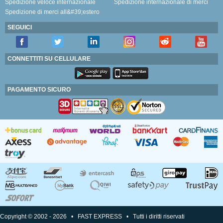
Spedizione veloce internazionale
Spedizione internazionale di merci
Spedizione di merci all&#39;estero
SEGUICI
CONNETTITI SU CELLULARE
PAGAMENTO SICURO
Copyright © 2002 - 2026 • FAST EXPRESS • Tutti i diritti riservati