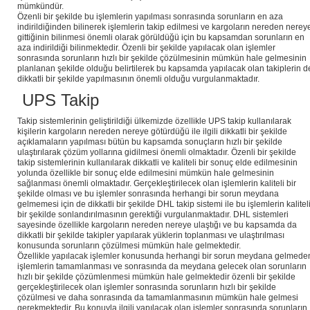
mümkündür.
Özenli bir şekilde bu işlemlerin yapılması sonrasında sorunların en aza
indirildiğinden bilinerek işlemlerin takip edilmesi ve kargoların nereden nerey
gittiğinin bilinmesi önemli olarak görüldüğü için bu kapsamdan sorunların en
aza indirildiği bilinmektedir. Özenli bir şekilde yapılacak olan işlemler
sonrasında sorunların hızlı bir şekilde çözülmesinin mümkün hale gelmesinin
planlanan şekilde olduğu belirtilerek bu kapsamda yapılacak olan takiplerin d
dikkatli bir şekilde yapılmasının önemli olduğu vurgulanmaktadır.
UPS Takip
Takip sistemlerinin geliştirildiği ülkemizde özellikle UPS takip kullanılarak
kişilerin kargoların nereden nereye götürdüğü ile ilgili dikkatli bir şekilde
açıklamaların yapılması bütün bu kapsamda sonuçların hızlı bir şekilde
ulaştırılarak çözüm yollarına gidilmesi önemli olmaktadır. Özenli bir şekilde
takip sistemlerinin kullanılarak dikkatli ve kaliteli bir sonuç elde edilmesinin
yolunda özellikle bir sonuç elde edilmesini mümkün hale gelmesinin
sağlanması önemli olmaktadır. Gerçekleştirilecek olan işlemlerin kaliteli bir
şekilde olması ve bu işlemler sonrasında herhangi bir sorun meydana
gelmemesi için de dikkatli bir şekilde DHL takip sistemi ile bu işlemlerin kalitel
bir şekilde sonlandırılmasının gerektiği vurgulanmaktadır. DHL sistemleri
sayesinde özellikle kargoların nereden nereye ulaştığı ve bu kapsamda da
dikkatli bir şekilde takipler yapılarak yüklerin toplanması ve ulaştırılması
konusunda sorunların çözülmesi mümkün hale gelmektedir.
Özellikle yapılacak işlemler konusunda herhangi bir sorun meydana gelmede
işlemlerin tamamlanması ve sonrasında da meydana gelecek olan sorunların
hızlı bir şekilde çözümlenmesi mümkün hale gelmektedir özenli bir şekilde
gerçekleştirilecek olan işlemler sonrasında sorunların hızlı bir şekilde
çözülmesi ve daha sonrasında da tamamlanmasının mümkün hale gelmesi
gerekmektedir. Bu konuyla ilgili yapılacak olan işlemler sonrasında sorunların