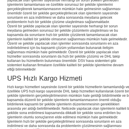
yapılacak olan işlemler sayesinde herhangi bir sorun yokken gelmeden
işlemlerini tamamlaması ve özellikle sorunsuz bir şekilde işlemlerini
gerçekleştirerek tamamlanmasının mümkün hale gelmesinin sağlanması
önemlidir özenli bir şekilde gerçekleştirilecek olan işlemlerin sayesinde
sorunların en aza indirilmesi ve daha sonrasında meydana gelecek
problemlerin hızlı bir şekilde çözüme ulaştırılması sağlanmaktadır.
Özenli bir şekilde yapılacak olan işlemler sayesinde herhangi bir sorun
meydana gelmeden sorunsuz bir şekilde çözümlerin ulaştırılması ve bu
kapsamda da sorunların hızlı bir şekilde çözülerek tamamlanacak olan
işlemlerin kaliteli bir şekilde olmasının sağlanması mümkün hale gelmektedir.
Özenli ve şekilde yapılacak olan işlemler sonrasında sorunlarını en aza
indirilebilmesi için bu kapsamlı çözüm yollarından bulunarak iletişim
sağlanması mümkün hale gelmektedir. Özenli bir şekilde yapılacak olan
hizmetler sonrasında sorunların da hızlı bir şekilde çözümü ve DHL takip
kullanan bu hizmetlerin bulunması önemlidir. DSV hava sistemleri gibi
sistemleri kullanan firmaların özellikle kaliteli bir şekilde işlemlerine devam
ettiği bilinmektedir
UPS Hızlı Kargo Hizmeti
Hızlı kargo hizmetleri sayesinde özenli bir şekilde hizmetlerin tamamlandığı v
özellikle UPS hızlı kargo sayesinde DHL takip hizmetleri kullanılarak özenli bir
şekilde işlemlerin gerçekleştirilmesinin mümkün hale geldiği bildirilmekte ve 
kapsamda düzenli bir şekilde işlemlerin tamamlanmasının önemli olduğu
bildirilerek kapsamlı bir şekilde işlemlerin düzenlenmesinin gereklilikleri
arasında yer aldığı belirtilmektedir. Neticede yapılacak olan işlemlerin kaliteli b
şekilde sona erdirilmesi kapsamında dikkatli bir şekilde sona erdirilen bu
işlemlerin olumlu sonuçlarının elde edilmesi mümkün hale gelmektedir.
İşlemlerin hızlı bir şekilde gerçekleştirilmesi sonrasında sorunların en aza
indirilmesi ve daha sonrasında da problemlerin çözülmesinin sağlanması