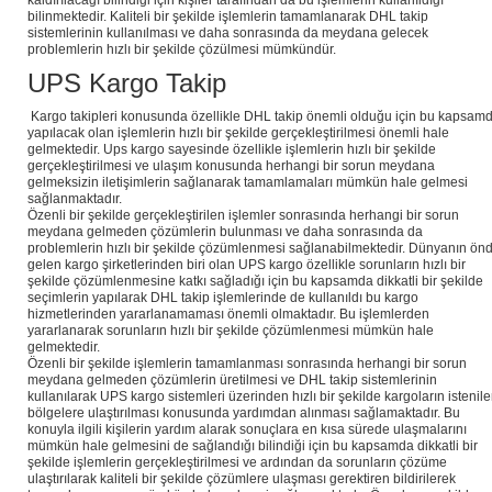
kaldırılacağı bilindiği için kişiler tarafından da bu işlemlerin kullanıldığı
bilinmektedir. Kaliteli bir şekilde işlemlerin tamamlanarak DHL takip
sistemlerinin kullanılması ve daha sonrasında da meydana gelecek
problemlerin hızlı bir şekilde çözülmesi mümkündür.
UPS Kargo Takip
Kargo takipleri konusunda özellikle DHL takip önemli olduğu için bu kapsam
yapılacak olan işlemlerin hızlı bir şekilde gerçekleştirilmesi önemli hale
gelmektedir. Ups kargo sayesinde özellikle işlemlerin hızlı bir şekilde
gerçekleştirilmesi ve ulaşım konusunda herhangi bir sorun meydana
gelmeksizin iletişimlerin sağlanarak tamamlamaları mümkün hale gelmesi
sağlanmaktadır.
Özenli bir şekilde gerçekleştirilen işlemler sonrasında herhangi bir sorun
meydana gelmeden çözümlerin bulunması ve daha sonrasında da
problemlerin hızlı bir şekilde çözümlenmesi sağlanabilmektedir. Dünyanın ön
gelen kargo şirketlerinden biri olan UPS kargo özellikle sorunların hızlı bir
şekilde çözümlenmesine katkı sağladığı için bu kapsamda dikkatli bir şekilde
seçimlerin yapılarak DHL takip işlemlerinde de kullanıldı bu kargo
hizmetlerinden yararlanamaması önemli olmaktadır. Bu işlemlerden
yararlanarak sorunların hızlı bir şekilde çözümlenmesi mümkün hale
gelmektedir.
Özenli bir şekilde işlemlerin tamamlanması sonrasında herhangi bir sorun
meydana gelmeden çözümlerin üretilmesi ve DHL takip sistemlerinin
kullanılarak UPS kargo sistemleri üzerinden hızlı bir şekilde kargoların istenil
bölgelere ulaştırılması konusunda yardımdan alınması sağlamaktadır. Bu
konuyla ilgili kişilerin yardım alarak sonuçlara en kısa sürede ulaşmalarını
mümkün hale gelmesini de sağlandığı bilindiği için bu kapsamda dikkatli bir
şekilde işlemlerin gerçekleştirilmesi ve ardından da sorunların çözüme
ulaştırılarak kaliteli bir şekilde çözümlere ulaşması gerektiren bildirilerek