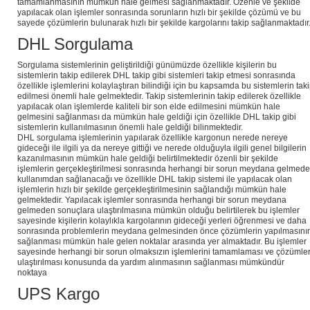
tamamlanmasının mümkün hale gelmesi sağlanmaktadır. Özenle ve şekilde
yapılacak olan işlemler sonrasında sorunların hızlı bir şekilde çözümü ve bu
sayede çözümlerin bulunarak hızlı bir şekilde kargolarını takip sağlanmaktadır
DHL Sorgulama
Sorgulama sistemlerinin geliştirildiği günümüzde özellikle kişilerin bu
sistemlerin takip edilerek DHL takip gibi sistemleri takip etmesi sonrasında
özellikle işlemlerini kolaylaştıran bilindiği için bu kapsamda bu sistemlerin tak
edilmesi önemli hale gelmektedir. Takip sistemlerinin takip edilerek özellikle
yapılacak olan işlemlerde kaliteli bir son elde edilmesini mümkün hale
gelmesini sağlanması da mümkün hale geldiği için özellikle DHL takip gibi
sistemlerin kullanılmasının önemli hale geldiği bilinmektedir.
DHL sorgulama işlemlerinin yapılarak özellikle kargonun nerede nereye
gideceği ile ilgili ya da nereye gittiği ve nerede olduğuyla ilgili genel bilgilerin
kazanılmasının mümkün hale geldiği belirtilmektedir özenli bir şekilde
işlemlerin gerçekleştirilmesi sonrasında herhangi bir sorun meydana gelmed
kullanımdan sağlanacağı ve özellikle DHL takip sistemi ile yapılacak olan
işlemlerin hızlı bir şekilde gerçekleştirilmesinin sağlandığı mümkün hale
gelmektedir. Yapılacak işlemler sonrasında herhangi bir sorun meydana
gelmeden sonuçlara ulaştırılmasına mümkün olduğu belirtilerek bu işlemler
sayesinde kişilerin kolaylıkla kargolarının gideceği yerleri öğrenmesi ve daha
sonrasında problemlerin meydana gelmesinden önce çözümlerin yapılmasını
sağlanması mümkün hale gelen noktalar arasında yer almaktadır. Bu işlemler
sayesinde herhangi bir sorun olmaksızın işlemlerini tamamlaması ve çözümle
ulaştırılması konusunda da yardım alınmasının sağlanması mümkündür
noktaya
UPS Kargo