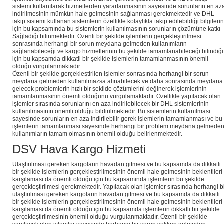
sistemi kullanılarak hizmetlerden yararlanmasının sayesinde sorunların en az
indirilmesinin mümkün hale gelmesinin sağlanması gerekmektedir ve DHL
takip sistemi kullanan sistemlerin özellikle kolaylıkla takip edilebildiği bilgilerin
için bu kapsamında bu sistemlerin kullanılmasının sorunların çözümüne katkı
Sağladığı bilinmektedir. Özenli bir şekilde işlemlerin gerçekleştirilmesi
sonrasında herhangi bir sorun meydana gelmeden kullanımların
sağlanabileceği ve kargo hizmetlerinin bu şekilde tamamlanabileceği bilindiği
için bu kapsamda dikkatli bir şekilde işlemlerin tamamlanmasının önemli
olduğu vurgulanmaktadır.
Özenli bir şekilde gerçekleştirilen işlemler sonrasında herhangi bir sorun
meydana gelmeden kullanılmazsa alınabilecek ve daha sonrasında meydana
gelecek problemlerin hızlı bir şekilde çözümlerini değinerek işlemlerinin
tamamlanmasının önemli olduğunu vurgulamaktadır. Özellikle yapılacak olan
işlemler sırasında sorunlarını en aza indirilebilecek bir DHL sistemlerinin
kullanılmasının önemli olduğu bildirilmektedir. Bu sistemlerin kullanılması
sayesinde sorunların en aza indirilebilir gerek işlemlerin tamamlanması ve bu
işlemlerin tamamlanması sayesinde herhangi bir problem meydana gelmede
kullanımların tamam olmasının önemli olduğu belirlenmektedir.
DSV Hava Kargo Hizmeti
Ulaştırılması gereken kargoların havadan gitmesi ve bu kapsamda da dikkatli
bir şekilde işlemlerin gerçekleştirilmesinin önemli hale gelmesinin beklentileri
karşılaması da önemli olduğu için bu kapsamında işlemlerin bu şekilde
gerçekleştirilmesi gerekmektedir. Yapılacak olan işlemler sırasında herhangi b
ulaştırılması gereken kargoların havadan gitmesi ve bu kapsamda da dikkatli
bir şekilde işlemlerin gerçekleştirilmesinin önemli hale gelmesinin beklentileri
karşılaması da önemli olduğu için bu kapsamda işlemlerin dikkatli bir şekilde
gerçekleştirilmesinin önemli olduğu vurgulanmaktadır. Özenli bir şekilde