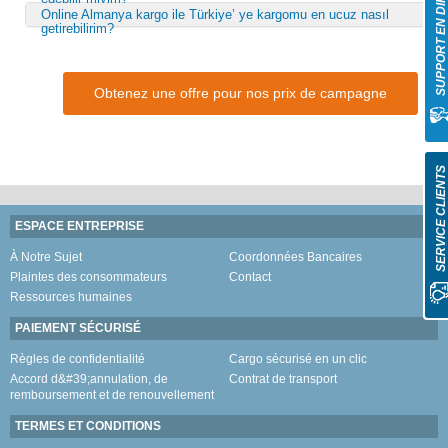
SUPPORT EN DIREC
Online Almanya kargo ile Türkiye’ ye kargomu en ucuz nasıl
getirebilirim?
Obtenez une offre pour nos prix de campagne
SERVICE CLIENT
ESPACE ENTREPRISE
À Notre Sujet
Coordonnées Bancaires
Plaintes des consommateurs
Contact
Ressources humaines
PAIEMENT SÉCURISÉ
Règles de confidentialité
Cargo sécurisé en un clic
Accord d&#39;annulation, de
Contrat de transport
remboursement et de renouvellement
TERMES ET CONDITIONS