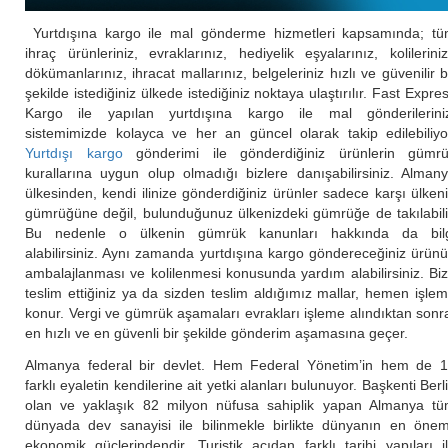
Yurtdışına kargo ile mal gönderme hizmetleri kapsamında; t
ihraç ürünleriniz, evraklarınız, hediyelik eşyalarınız, kolilerini
dökümanlarınız, ihracat mallarınız, belgeleriniz hızlı ve güvenilir b
şekilde istediğiniz ülkede istediğiniz noktaya ulaştırılır. Fast Expre
Kargo ile yapılan yurtdışına kargo ile mal gönderilerini
sistemimizde kolayca ve her an güncel olarak takip edilebiliyo
Yurtdışı kargo
gönderimi ile gönderdiğiniz ürünlerin gümr
kurallarına uygun olup olmadığı bizlere danışabilirsiniz. Alman
ülkesinden, kendi ilinize gönderdiğiniz ürünler sadece karşı ülken
gümrüğüne değil, bulunduğunuz ülkenizdeki gümrüğe de takılabili
Bu nedenle o ülkenin gümrük kanunları hakkında da bil
alabilirsiniz. Aynı zamanda yurtdışına kargo göndereceğiniz ürün
ambalajlanması ve kolilenmesi konusunda yardım alabilirsiniz. Bi
teslim ettiğiniz ya da sizden teslim aldığımız mallar, hemen işle
konur. Vergi ve gümrük aşamaları evrakları işleme alındıktan sonr
en hızlı ve en güvenli bir şekilde gönderim aşamasına geçer.
Almanya federal bir devlet. Hem Federal Yönetim’in hem de 
farklı eyaletin kendilerine ait yetki alanları bulunuyor. Başkenti Berl
olan ve yaklaşık 82 milyon nüfusa sahiplik yapan Almanya t
dünyada dev sanayisi ile bilinmekle birlikte dünyanın en önem
ekonomik güçlerindendir. Turistik açıdan farklı tarihi yapıları i