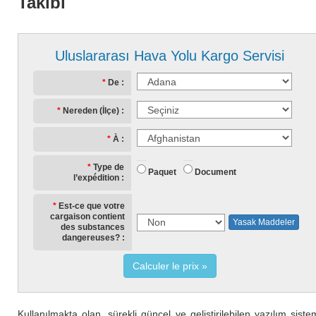
Takibi
Uluslararası Hava Yolu Kargo Servisi
De
Nereden (İlçe)
À
Type de
Paquet
Document
l’expédition
Est-ce que votre
cargaison contient
Yasak Maddeler
des substances
dangereuses?
Calculer le prix
Kullanılmakta olan, sürekli güncel ve geliştirilebilen yazılım siste