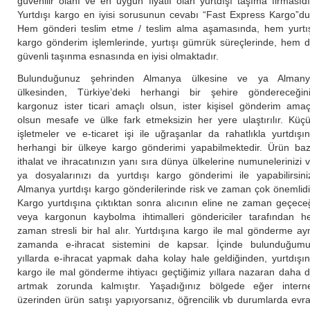
güvenilir olanı ve en uygun fiyatlı olan yurtdışı taşıma firmasıdı
Yurtdışı kargo en iyisi sorusunun cevabı “Fast Express Kargo”du
Hem gönderi teslim etme / teslim alma aşamasında, hem yurtı
kargo gönderim işlemlerinde, yurtışı gümrük süreçlerinde, hem 
güvenli taşınma esnasında en iyisi olmaktadır.
Bulunduğunuz şehrinden Almanya ülkesine ve ya Almany
ülkesinden, Türkiye’deki herhangi bir şehire göndereceğin
kargonuz ister ticari amaçlı olsun, ister kişisel gönderim amaç
olsun mesafe ve ülke fark etmeksizin her yere ulaştırılır. Küç
işletmeler ve e-ticaret işi ile uğraşanlar da rahatlıkla yurtdışı
herhangi bir ülkeye kargo gönderimi yapabilmektedir. Ürün baz
ithalat ve ihracatınızın yanı sıra dünya ülkelerine numunelerinizi 
ya dosyalarınızı da yurtdışı kargo gönderimi ile yapabilirsini
Almanya yurtdışı kargo gönderilerinde risk ve zaman çok önemlidi
Kargo yurtdışına çıktıktan sonra alıcının eline ne zaman geçece
veya kargonun kaybolma ihtimalleri göndericiler tarafından h
zaman stresli bir hal alır. Yurtdışına kargo ile mal gönderme ay
zamanda e-ihracat sistemini de kapsar. İçinde bulunduğum
yıllarda e-ihracat yapmak daha kolay hale geldiğinden, yurtdışı
kargo ile mal gönderme ihtiyacı geçtiğimiz yıllara nazaran daha 
artmak zorunda kalmıştır. Yaşadığınız bölgede eğer intern
üzerinden ürün satışı yapıyorsanız, öğrencilik vb durumlarda evr