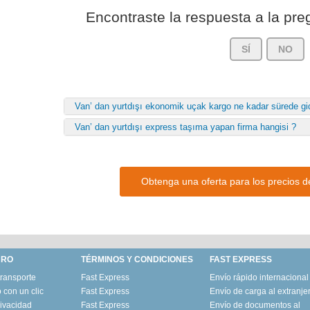
Encontraste la respuesta a la pr
SÍ
NO
Van’ dan yurtdışı ekonomik uçak kargo ne kadar sürede gi
Van’ dan yurtdışı express taşıma yapan firma hangisi ?
Obtenga una oferta para los precios 
URO
TÉRMINOS Y CONDICIONES
FAST EXPRESS
transporte
Fast Express
Envío rápido internacional
 con un clic
Fast Express
Envío de carga al extranje
ivacidad
Fast Express
Envío de documentos al