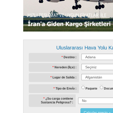
Uluslararası Hava Yolu K
Destino
Nereden (İlçe)
Lugar de Salida
Paquete
Docu
Tipo de Envío
¿Su carga contiene
Sustancia Peligrosa?
Calcular precio