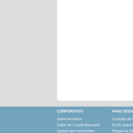
CORPORATIVO
PAGO SEG
Sobre Nosotros
Contrato de 
Datos de Cuenta Bancaria
Envío seguro
Quejas del consumidor
Reglas de pr