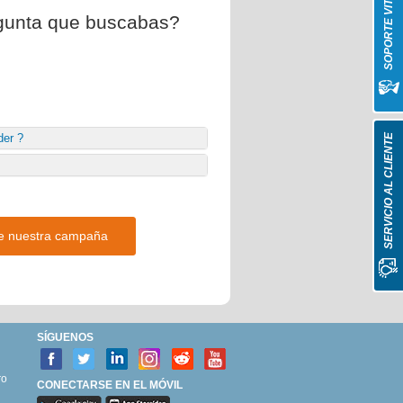
SOPORTE VITAL
egunta que buscabas?
der ?
SERVICIO AL CLIENTE
de nuestra campaña
SÍGUENOS
ro
CONECTARSE EN EL MÓVIL