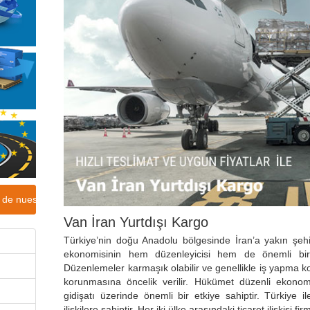
s de nuestra campaña
Van İran Yurtdışı Kargo
Türkiye’nin doğu Anadolu bölgesinde İran’a yakın şehirl
ekonomisinin hem düzenleyicisi hem de önemli bir
Düzenlemeler karmaşık olabilir ve genellikle iş yapma kol
korunmasına öncelik verilir. Hükümet düzenli ekonom
gidişatı üzerinde önemli bir etkiye sahiptir. Türkiye i
ilişkilere sahiptir. Her iki ülke arasındaki ticaret ilişkisi 