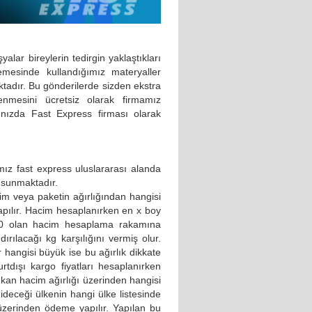
yalar bireylerin tedirgin yaklaştıkları
emesinde kullandığımız materyaller
tadır. Bu gönderilerde sizden ekstra
lenmesini ücretsiz olarak firmamız
ınızda Fast Express firması olarak
mız fast express uluslararası alanda
ı sunmaktadır.
im veya paketin ağırlığından hangisi
apılır. Hacim hesaplanırken en x boy
5000 olan hacim hesaplama rakamına
dırılacağı kg karşılığını vermiş olur.
lır hangisi büyük ise bu ağırlık dikkate
urtdışı kargo fiyatları hesaplanırken
ıkan hacim ağırlığı üzerinden hangisi
ideceği ülkenin hangi ülke listesinde
 üzerinden ödeme yapılır. Yapılan bu