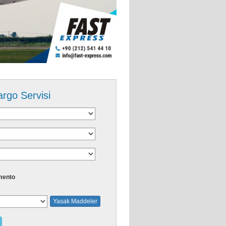
argo Servisi
mento
Yasak Maddeler