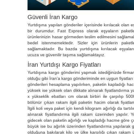
Güvenli İran Kargo
Yurtdışına yapılan gönderiler içerisinde kırılacak olan eş
bir durumdur. Fast Express olarak eşyaların paketl
ürünlerinizin hasar görmeden teslim edilmesini sağlamak
bedel istenmemektedir. Sizler için ürünlerin paket
sağlamaktadır. Bu bazda yurtdışına kırılacak eşyalar
ucuza ve güvenilir taşıma sağlamaktayız.
İran Yurtdışı Kargo Fiyatları
Yurtdışına kargo gönderimi yapmak istediğinizde firma
olduğu gibi İran’a kargo gönderiminde en uygun fiyatlar
gönderileri hesaplama yapılırken, paketin kapladığı hac
yüksek ise yüksek olan dikkate alınarak fiyatlandırma y
x yükseklik ebatları cm olarak birbiri ile çarpılıp 
bölünür çıkan rakam ilgili paketin hacim olarak fiyatlan
İlgili koli veya paket için kendi kilogram ağırlığı da tartı
alınarak fiyatlandırma ilgili rakam üzerinden yapılır. Y
gidecek olan paketin ağırlığı ve kapladığı hacme göre ç
büyük ise bu ağırlık üzerinden fiyatlandırma yapılarak g
olduğuna bakılarak kilo ve ülke karşılığı çıkan rakam