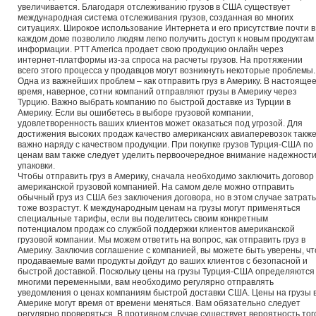
увеличивается. Благодаря отслеживанию грузов в США существует
международная система отслеживания грузов, созданная во многих
ситуациях. Широкое использование Интернета и его присутствие почти в
каждом доме позволило людям легко получить доступ к новым продуктам
информации. PTT America продает свою продукцию онлайн через
интернет-платформы из-за спроса на расчеты грузов. На протяжении
всего этого процесса у продавцов могут возникнуть некоторые проблемы.
Одна из важнейших проблем – как отправить груз в Америку. В настояще
время, наверное, сотни компаний отправляют грузы в Америку через
Турцию. Важно выбрать компанию по быстрой доставке из Турции в
Америку. Если вы ошибетесь в выборе грузовой компании,
удовлетворенность ваших клиентов может оказаться под угрозой. Для
достижения высоких продаж качество американских авиаперевозок такж
важно наряду с качеством продукции. При покупке грузов Турция-США по
ценам вам также следует уделить первоочередное внимание надежност
упаковки.
Чтобы отправить груз в Америку, сначала необходимо заключить договор 
американской грузовой компанией. На самом деле можно отправить
обычный груз из США без заключения договора, но в этом случае затрат
тоже возрастут. К международным ценам на грузы могут применяться
специальные тарифы, если вы поделитесь своим конкретным
потенциалом продаж со службой поддержки клиентов американской
грузовой компании. Мы можем ответить на вопрос, как отправить груз в
Америку. Заключив соглашение с компанией, вы можете быть уверены, чт
продаваемые вами продукты дойдут до ваших клиентов с безопасной и
быстрой доставкой. Поскольку цены на грузы Турция-США определяются
многими переменными, вам необходимо регулярно отправлять
уведомления о ценах компаниям быстрой доставки США. Цены на грузы 
Америке могут время от времени меняться. Вам обязательно следует
регулярно проверяться. В противном случае существует вероятность тог