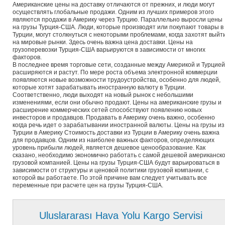
Американские цены на доставку отличаются от прежних, и люди могут
осуществлять глобальные продажи. Одним из лучших примеров этого
являются продажи в Америку через Турцию. Параллельно выросли цены
на грузы Турция-США. Люди, которые производят или покупают товары в
Турции, могут столкнуться с некоторыми проблемами, когда захотят выйт
на мировые рынки. Здесь очень важна цена доставки. Цены на
грузоперевозки Турция-США варьируются в зависимости от многих
факторов.
В последнее время торговые сети, созданные между Америкой и Турцией
расширяются и растут. По мере роста объема электронной коммерции
появляются новые возможности трудоустройства, особенно для людей,
которые хотят зарабатывать иностранную валюту в Турции.
Соответственно, люди выходят на новый рынок с небольшими
изменениями, если они обычно продают. Цены на американские грузы и
расширение коммерческих сетей способствуют появлению новых
инвесторов и продавцов. Продавать в Америку очень важно, особенно
когда речь идет о зарабатывании иностранной валюты. Цены на грузы из
Турции в Америку Стоимость доставки из Турции в Америку очень важна
для продавцов. Одним из наиболее важных факторов, определяющих
уровень прибыли людей, является дешевое ценообразование. Как
сказано, необходимо экономично работать с самой дешевой американск
грузовой компанией. Цены на грузы Турция-США будут варьироваться в
зависимости от структуры и ценовой политики грузовой компании, с
которой вы работаете. По этой причине вам следует учитывать все
переменные при расчете цен на грузы Турция-США.
Uluslararası Hava Yolu Kargo Servisi