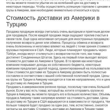
что вы можете понести убытки из-за колебаний цен на доставку в
некоторые периоды. Чтобы осуществлять успешную торговлю с ценами 
грузы в Америке, вам необходимо внимательно относиться к грузу.
Стоимость доставки из Америки в
Турцию
Продажа продукции всегда считалась очень выгодным и приятным делом
для продавцов. После каждой продажи люди ощущают прилив счастья в
своем теле. Еще одна негативная ситуация для иностранных продавцов 
получение возврата денег или обмена. Процессы обмена и возврата
очень болезненны и негативно влияют на людей с точки зрения стоимос
грузовых перевозок в США. Люди, которые планируют продавать через
Türkiye, иногда могут столкнуться с возвратом после того, как товар
достигнет Соединенных Штатов. Здесь на первый план выходит вопрос
стоимости доставки из Америки в Турцию. В то время как некоторые
компании покрывают доходы из собственного бюджета, некоторые
компании предлагают другой подход, ориентированный на пользователя
План стоимости доставки из Турции в Америку должен быть полностью
составлен в соответствии с вашей собственной политикой продаж. Цены
на грузы из Турции в Америку находятся в том же направлении, что и цен
на доставку из Америки в Турцию.
Продавать в американском регионе проще, поскольку там очень большой
рынок. Если у вас есть товар, который вы хотите отправить грузом из
Турции в Америку, вы можете продать его в больших количествах. Объем
продаж в Америку также напрямую влияют на стоимость доставки. Цены
на доставку из Турции в США варьируются в зависимости от продукта. Че
больше товаров будет продано за один раз, тем, естественно, снизятся
затраты на доставку. Стоимость доставки из Америки в Турцию также