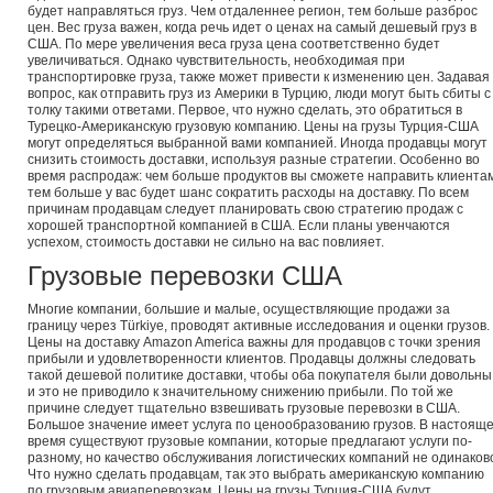
будет направляться груз. Чем отдаленнее регион, тем больше разброс
цен. Вес груза важен, когда речь идет о ценах на самый дешевый груз в
США. По мере увеличения веса груза цена соответственно будет
увеличиваться. Однако чувствительность, необходимая при
транспортировке груза, также может привести к изменению цен. Задавая
вопрос, как отправить груз из Америки в Турцию, люди могут быть сбиты с
толку такими ответами. Первое, что нужно сделать, это обратиться в
Турецко-Американскую грузовую компанию. Цены на грузы Турция-США
могут определяться выбранной вами компанией. Иногда продавцы могут
снизить стоимость доставки, используя разные стратегии. Особенно во
время распродаж: чем больше продуктов вы сможете направить клиентам
тем больше у вас будет шанс сократить расходы на доставку. По всем
причинам продавцам следует планировать свою стратегию продаж с
хорошей транспортной компанией в США. Если планы увенчаются
успехом, стоимость доставки не сильно на вас повлияет.
Грузовые перевозки США
Многие компании, большие и малые, осуществляющие продажи за
границу через Türkiye, проводят активные исследования и оценки грузов.
Цены на доставку Amazon America важны для продавцов с точки зрения
прибыли и удовлетворенности клиентов. Продавцы должны следовать
такой дешевой политике доставки, чтобы оба покупателя были довольны
и это не приводило к значительному снижению прибыли. По той же
причине следует тщательно взвешивать грузовые перевозки в США.
Большое значение имеет услуга по ценообразованию грузов. В настоящ
время существуют грузовые компании, которые предлагают услуги по-
разному, но качество обслуживания логистических компаний не одинаков
Что нужно сделать продавцам, так это выбрать американскую компанию
по грузовым авиаперевозкам. Цены на грузы Турция-США будут