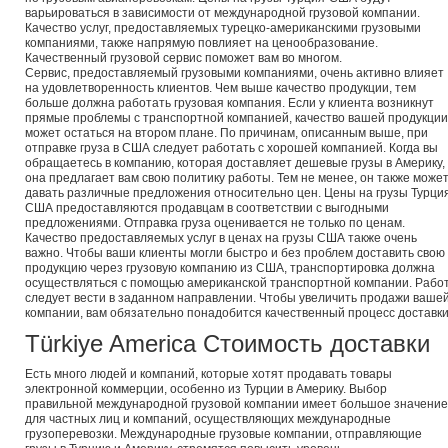
варьироваться в зависимости от международной грузовой компании.
Качество услуг, предоставляемых турецко-американскими грузовыми
компаниями, также напрямую повлияет на ценообразование.
Качественный грузовой сервис поможет вам во многом.
Сервис, предоставляемый грузовыми компаниями, очень активно влияет
на удовлетворенность клиентов. Чем выше качество продукции, тем
больше должна работать грузовая компания. Если у клиента возникнут
прямые проблемы с транспортной компанией, качество вашей продукции
может остаться на втором плане. По причинам, описанным выше, при
отправке груза в США следует работать с хорошей компанией. Когда вы
обращаетесь в компанию, которая доставляет дешевые грузы в Америку,
она предлагает вам свою политику работы. Тем не менее, он также може
давать различные предложения относительно цен. Цены на грузы Турци
США предоставляются продавцам в соответствии с выгодными
предложениями. Отправка груза оценивается не только по ценам.
Качество предоставляемых услуг в ценах на грузы США также очень
важно. Чтобы ваши клиенты могли быстро и без проблем доставить свою
продукцию через грузовую компанию из США, транспортировка должна
осуществляться с помощью американской транспортной компании. Рабо
следует вести в заданном направлении. Чтобы увеличить продажи ваше
компании, вам обязательно понадобится качественный процесс доставки
Türkiye America Стоимость доставки
Есть много людей и компаний, которые хотят продавать товары
электронной коммерции, особенно из Турции в Америку. Выбор
правильной международной грузовой компании имеет большое значение
для частных лиц и компаний, осуществляющих международные
грузоперевозки. Международные грузовые компании, отправляющие