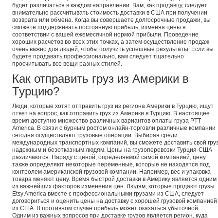
будет различаться в каждом направлении. Вам, как продавцу, следует
внимательно рассчитывать стоимость доставки в США при получении
возврата или обмена. Когда вы совершаете долгосрочные продажи, вы
сможете поддерживать постоянную прибыль, изменяя цены в
соответствии с вашей ежемесячной нормой прибыли. Проведение
хороших расчетов во всех этих точках, а затем осуществление продаж
очень важно для людей, чтобы получить успешные результаты. Если вы
будете продавать профессионально, вам следует тщательно
просчитывать все вещи разных стилей.
Как отправить груз из Америки в
Турцию?
Люди, которые хотят отправить груз из региона Америки в Турцию, ищут
ответ на вопрос, как отправить груз из Америки в Турцию. В настоящее
время доступно множество различных вариантов оплаты груза PTT
America. В связи с бурным ростом онлайн-торговли различные компании
сегодня осуществляют грузовые операции. Выбирая среди
международных транспортных компаний, вы сможете доставить свой гру
надежным и безотказным людям. Цены на грузоперевозки Турция-США
различаются. Наряду с ценой, определяемой самой компанией, цену
также определяют некоторые переменные, которые не находятся под
контролем американской грузовой компании. Например, вес и упаковка
товара меняют цену. Время быстрой доставки в Америку является одним
из важнейших факторов изменения цен. Людям, которые продают грузы
Etsy America вместе с профессиональными грузами из США, следует
договориться и оценить цены на доставку с хорошей грузовой компанией
из США. В противном случае прибыль может оказаться убыточной.
Одним из важных вопросов при доставке грузов является регион, куда