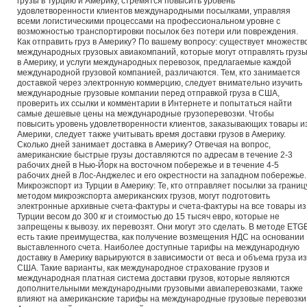
грузы в Турцию и Америку, стремятся повысить уровень
удовлетворенности клиентов международными посылками, управляя
всеми логистическими процессами на профессиональном уровне с
возможностью транспортировки посылок без потери или повреждения.
Как отправить груз в Америку? По вашему вопросу: существует множеств
международных грузовых авиакомпаний, которые могут отправлять груз
в Америку, и услуги международных перевозок, предлагаемые каждой
международной грузовой компанией, различаются. Тем, кто занимается
доставкой через электронную коммерцию, следует внимательно изучить
международные грузовые компании перед отправкой груза в США,
проверить их ссылки и комментарии в Интернете и попытаться найти
самые дешевые цены на международные грузоперевозки. Чтобы
повысить уровень удовлетворенности клиентов, заказывающих товары и
Америки, следует также учитывать время доставки грузов в Америку.
Сколько дней занимает доставка в Америку? Отвечая на вопрос,
американские быстрые грузы доставляются по адресам в течение 2-3
рабочих дней в Нью-Йорк на восточном побережье и в течение 4-5
рабочих дней в Лос-Анджелес и его окрестности на западном побережье.
Микроэкспорт из Турции в Америку: Те, кто отправляет посылки за границ
методом микроэкспорта американских грузов, могут подготовить
электронные архивные счета-фактуры и счета-фактуры на все товары из
Турции весом до 300 кг и стоимостью до 15 тысяч евро, которые не
запрещены к вывозу. их перевозят. Они могут это сделать. В методе ETG
есть такие преимущества, как получение возмещения НДС на основании
выставленного счета. Наиболее доступные тарифы на международную
доставку в Америку варьируются в зависимости от веса и объема груза из
США. Такие варианты, как международное страхование грузов и
международная платная система доставки грузов, которые являются
дополнительными международными грузовыми авиаперевозками, также
влияют на американские тарифы на международные грузовые перевозки