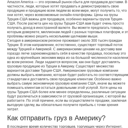
Amazon America — это огромный рынок сбыта для продавцов доставки. В
частности, люди, которые хотят продавать и демонстрировать свою
продукцию и продукцию всем людям во всем мире, могут получить то, что
они хотят, через всевозможные онлайн-платформы. Цены на грузы
Турция-США важны для продавцов, особенно варианты грузов Турция-
США. После расчета цен на грузы Турция-США вам будет очень просто
получать доход в иностранной валюте. Вы можете предлагать товары,
которым доверяете, миллионам людей с разных торговых платформ, и э
проблемы можно решить несколькими щелчками мыши.
Сегодня в американском регионе проживает около 300 тысяч граждан
Турции. В этом направлении, естественно, существует торговый поток
между Турцией и Америкой. С американскими ценами на доставку вам
гораздо легче зарекомендовать себя в качестве продавца, поскольку это
одна из крупнейших экономик мира из-за большой численности населен
во всем регионе. Люди задаются вопросом, как они будут доставлять
грузовую продукцию из Турции в Америку. Существует множество
вариантов доставки Турция-США. Американские грузовые компании
должны выбрать компанию, которая будет работать по соответствующим
стандартам и доставлять свою продукцию клиентам. Особенно важно
выбрать самую экономичную грузовую компанию США, иначе вы можете
помешать клиентам остаться довольными этой услугой. Хотя цены на
грузы Турция-США более или менее определенны, различные ситуации
будут различаться в зависимости от грузовой организации, с которой вы
работаете. По этой причине, если вы осуществляете продажи, заключая
выгодную сделку, вы обязательно получите прибыль с точки зрения
затрат.
Как отправить груз в Америку?
В последнее время количество торговцев, торгующих через Интернет,