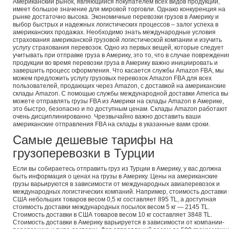
Американский рынок, являющийся покупателем всех видов продукции,
имеет большое значение для мировой торговли. Однако конкуренция на
рынке достаточно высока. Экономичные перевозки грузов в Америку и
выбор быстрых и надежных логистических процессов – залог успеха в
американских продажах. Необходимо знать международные условия
страхования американской грузовой логистической компании и изучить
услугу страхования перевозок. Одно из первых вещей, которые следует
учитывать при отправке груза в Америку, это то, что в случае повреждени
продукции во время перевозки груза в Америку важно инициировать и
завершить процесс оформления. Что касается службы Amazon FBA, мы
можем предложить услугу грузовых перевозок Amazon FBA для всех
пользователей, продающих через Amazon, с доставкой на американские
склады Amazon. С помощью службы международной доставки America вы
можете отправлять грузы FBA из Америки на склады Amazon в Америке,
это быстро, безопасно и по доступным ценам. Склады Amazon работают
очень дисциплинированно. Чрезвычайно важно доставить ваши
американские отправления FBA на склады в указанные вами сроки.
Самые дешевые тарифы на
грузоперевозки в Турции
Если вы собираетесь отправить груз из Турции в Америку, у вас должна
быть информация о ценах на грузы в Америку. Цены на американские
грузы варьируются в зависимости от международных авиаперевозок и
международных логистических компаний. Например, стоимость доставки 
США небольших товаров весом 0,5 кг составляет 895 TL, а доступная
стоимость доставки международных посылок весом 5 кг — 2145 TL.
Стоимость доставки в США товаров весом 10 кг составляет 3848 TL.
Стоимость доставки в Америку варьируется в зависимости от компании-