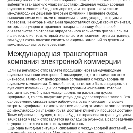
упаковку вместо очень большой коробки. Если ваша посылка не срочная,
выберите стандартную упаковку доставки. Дешевая международная
грузовая компания обходится дороже, чем контрактные местные
международные дешевые грузовые компании. Проверьте сборы,
выплачиваемые местными компаниями за международные грузы и
перевозки. Некоторые компании предоставляют скидки своим клиентам,
которые регулярно отправляют товары за границу, беря на себя
обязательства по отправке определенного количества грузов. Если вы
являетесь клиентом, который очень часто отправляет грузы за границу,
вам будет очень полезно следить за акциями компаний по дешевым
международным грузоперевозкам.
Международная транспортная
компания электронной коммерции
Если вы регулярно отправляете продукцию через международные
грузовые компании электронной коммерции, те, кто занимается этим
бизнесом, заключают долгосрочные соглашения с международными
грузовыми компаниями. Таким образом, вы можете быть защищены от
пугающих изменений цен благодаря грузовым компаниям, которые
заставят вас улыбнуться международными расчетами грузов.
Фулфилмент, то есть получение услуги для удовлетворения заказа. Это
одновременно снижает вашу рабочую нагрузку и снижает пугающие
затраты. Фулфилмент охватывает весь период от момента заказа товар
до международной упаковки груза, доставки клиенту и процесса доставки
Таким образом, продукция, которая будет отправлена за границу грузом,
забирается у вас и отправляется на склады за рубежом, а распределени
осуществляется из соответствующей страны.
Еще одна выгодная ситуация, связанная с международной доставкой, —
это онлайн-калькуляторы. Международные грузовые компании