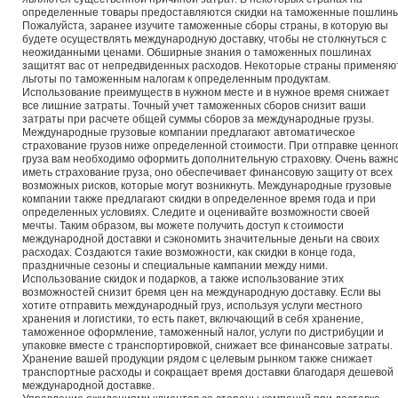
определенные товары предоставляются скидки на таможенные пошлины
Пожалуйста, заранее изучите таможенные сборы страны, в которую вы
будете осуществлять международную доставку, чтобы не столкнуться с
неожиданными ценами. Обширные знания о таможенных пошлинах
защитят вас от непредвиденных расходов. Некоторые страны применяю
льготы по таможенным налогам к определенным продуктам.
Использование преимуществ в нужном месте и в нужное время снижает
все лишние затраты. Точный учет таможенных сборов снизит ваши
затраты при расчете общей суммы сборов за международные грузы.
Международные грузовые компании предлагают автоматическое
страхование грузов ниже определенной стоимости. При отправке ценног
груза вам необходимо оформить дополнительную страховку. Очень важн
иметь страхование груза, оно обеспечивает финансовую защиту от всех
возможных рисков, которые могут возникнуть. Международные грузовые
компании также предлагают скидки в определенное время года и при
определенных условиях. Следите и оценивайте возможности своей
мечты. Таким образом, вы можете получить доступ к стоимости
международной доставки и сэкономить значительные деньги на своих
расходах. Создаются такие возможности, как скидки в конце года,
праздничные сезоны и специальные кампании между ними.
Использование скидок и подарков, а также использование этих
возможностей снизит бремя цен на международную доставку. Если вы
хотите отправить международный груз, используя услуги местного
хранения и логистики, то есть пакет, включающий в себя хранение,
таможенное оформление, таможенный налог, услуги по дистрибуции и
упаковке вместе с транспортировкой, снижает все финансовые затраты.
Хранение вашей продукции рядом с целевым рынком также снижает
транспортные расходы и сокращает время доставки благодаря дешевой
международной доставке.