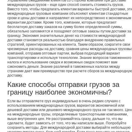
Управление ожиданиями клиентов со стороны компаний при доставке
международных грузов – еще один способ снизить стоимость грузов.
Вместо того, чтобы предлагать клиентам варианты быстрой доставки, эт
международные грузовые компании объясняют клиентам стандартные
сроки и цены доставки и направляют их непосредственно к экономичным
вариантам доставки. Кроме того, компании, которые предлагают
бесплатную доставку заказов на сумму более определенной суммы,
обязательно запомнятся и поощряют оптовые заказы путем доставки за
границу. Экономия значительных денег на стоимости международной
доставки становится реальностью благодаря внедрению правильных
стратегий, ориентированных на клиента. Таким образом, сократите свои
чрезмерные расходы на доставку, сравнив цены международных грузовы
компаний, отправив оптовые партии, выбрав подходящий вариант
транспортировки и используя технологии. Знание вопросов таможенного
налога и использование скидок и возможных скидок поможет вам
сэкономить деньги. Знание различий в таможенных налогах между
странами дает вам преимущество при расчете сборов за международну
доставку.
Какие способы отправки грузов за
границу наиболее экономичны?
Если вы отправляете груз индивидуально в очень редких случаях с
использованием международных грузов, вариантов экономичной или
дешевой доставки или дешевого международного груза не так много. Це
на международные грузы, определяемые транспортными компаниями,
выше внутренних цен. Не расстраивайтесь сразу, дальше то, что вы
сделаете, будет зависеть от того, что мы написали выше. Попробуйте
сохранить методы. Для международной доставки выбирайте небольшую