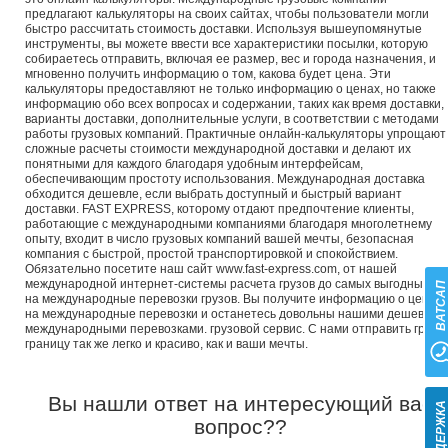
предлагают калькуляторы на своих сайтах, чтобы пользователи могли
быстро рассчитать стоимость доставки. Используя вышеупомянутые
инструменты, вы можете ввести все характеристики посылки, которую
собираетесь отправить, включая ее размер, вес и города назначения, и
мгновенно получить информацию о том, какова будет цена. Эти
калькуляторы предоставляют не только информацию о ценах, но также
информацию обо всех вопросах и содержании, таких как время доставки,
варианты доставки, дополнительные услуги, в соответствии с методами
работы грузовых компаний. Практичные онлайн-калькуляторы упрощают
сложные расчеты стоимости международной доставки и делают их
понятными для каждого благодаря удобным интерфейсам,
обеспечивающим простоту использования. Международная доставка
обходится дешевле, если выбрать доступный и быстрый вариант
доставки. FAST EXPRESS, которому отдают предпочтение клиенты,
работающие с международными компаниями благодаря многолетнему
опыту, входит в число грузовых компаний вашей мечты, безопасная
компания с быстрой, простой транспортировкой и спокойствием.
Обязательно посетите наш сайт www.fast-express.com, от нашей
международной интернет-системы расчета грузов до самых выгодных це
ВАТСА
на международные перевозки грузов. Вы получите информацию о ценах
на международные перевозки и останетесь довольны нашими дешевыми
международными перевозками. грузовой сервис. С нами отправить груз з
границу так же легко и красиво, как и ваши мечты.
Вы нашли ответ на интересующий вас
вопрос??