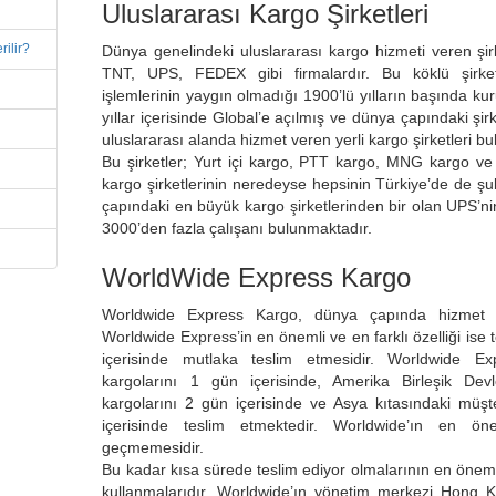
Uluslararası Kargo Şirketleri
ilir?
Dünya genelindeki uluslararası kargo hizmeti veren şir
TNT, UPS, FEDEX gibi firmalardır. Bu köklü şirket
işlemlerinin yaygın olmadığı 1900’lü yılların başında ku
yıllar içerisinde Global’e açılmış ve dünya çapındaki şi
uluslararası alanda hizmet veren yerli kargo şirketleri b
Bu şirketler; Yurt içi kargo, PTT kargo, MNG kargo ve 
kargo şirketlerinin neredeyse hepsinin Türkiye’de de ş
çapındaki en büyük kargo şirketlerinden bir olan UPS’ni
3000’den fazla çalışanı bulunmaktadır.
WorldWide Express Kargo
Worldwide Express Kargo, dünya çapında hizmet sun
Worldwide Express’in en önemli ve en farklı özelliği ise t
içerisinde mutlaka teslim etmesidir. Worldwide Exp
kargolarını 1 gün içerisinde, Amerika Birleşik Devl
kargolarını 2 gün içerisinde ve Asya kıtasındaki müşt
içerisinde teslim etmektedir. Worldwide’ın en öne
geçmemesidir.
Bu kadar kısa sürede teslim ediyor olmalarının en öneml
kullanmalarıdır. Worldwide’ın yönetim merkezi Hong Ko