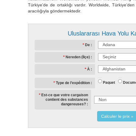
Türkiye’de de ortaklığı vardır. Worldwide, Türkiye’den
aracılığıyla göndermektedir.
Uluslararası Hava Yolu K
De
Nereden (İlçe)
À
Paquet
Docum
Type de l’expédition
Est-ce que votre cargaison
contient des substances
dangereuses?
Calculer le prix