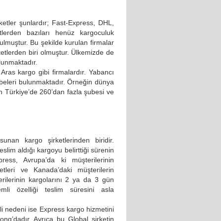
ketler şunlardır; Fast-Express, DHL,
lerden bazıları henüz kargoculuk
rulmuştur. Bu şekilde kurulan firmalar
rketlerden biri olmuştur. Ülkemizde de
ulunmaktadır.
Aras kargo gibi firmalardır. Yabancı
ubeleri bulunmaktadır. Örneğin dünya
n Türkiye’de 260’dan fazla şubesi ve
an kargo şirketlerinden biridir.
eslim aldığı kargoyu belirttiği sürenin
ress, Avrupa’da ki müşterilerinin
etleri ve Kanada’daki müşterilerin
erilerinin kargolarını 2 ya da 3 gün
mli özelliği teslim süresini asla
i nedeni ise Express kargo hizmetini
ng’dadır. Ayrıca bu Global şirketin