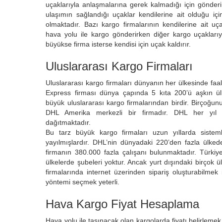
uçaklarıyla anlaşmalarına gerek kalmadığı için gönder
ulaşımın sağlandığı uçaklar kendilerine ait olduğu iç
olmaktadır. Bazı kargo firmalarının kendilerine ait u
hava yolu ile kargo gönderirken diğer kargo uçaklarıy
büyükse firma isterse kendisi için uçak kaldırır.
Uluslararası Kargo Firmaları
Uluslararası kargo firmaları dünyanın her ülkesinde faal
Express firması dünya çapında 5 kıta 200’ü aşkın ü
büyük uluslararası kargo firmalarından birdir. Birçoğun
DHL Amerika merkezli bir firmadır. DHL her yıl
dağıtmaktadır.
Bu tarz büyük kargo firmaları uzun yıllarda sistem
yayılmışlardır. DHL’nin dünyadaki 220’den fazla ülked
firmanın 380.000 fazla çalışanı bulunmaktadır. Türkiye’
ülkelerde şubeleri yoktur. Ancak yurt dışındaki birçok 
firmalarında internet üzerinden sipariş oluşturabilmek 
yöntemi seçmek yeterli.
Hava Kargo Fiyat Hesaplama
Hava yolu ile taşınacak olan kargolarda fiyatı belirlemek 