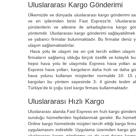
Uluslararası Kargo Gönderimi
Ülkemizde ve dünyada uluslararası kargo gönderimi sa
ve en iyilerinden birisi Fast Express’tir. Uluslarara
yürütenlerin ve ailesine ile arkadaşlarına kargo gön
yöntemdir. Uluslararası kargo gönderimi sağlayabilmek i
ve yabancı firmalar bulunmaktadır. Bu firmalar deniz y
ulaşım sağlamaktadırlar.
Hava yolu ile ulaşım ise en çok tercih edilen ulaşım
firmaların sağlamış olduğu birçok özellik ve kolaylık bu
hepsi hava yolu ile ulaşımda Express hava yolları ad
Express hava yolları; kargoların daha hızlı ve daha gü
hava yolunu kullanan müşteriler normalde 10- 15 gü
kargoları bu yöntem sayesinde 3- 4 günde teslim alm
Türkiye’de ki çoğu özel kargo firması kullanmaktadır.
Uluslararası Hızlı Kargo
Uluslararası alanda Fast Express en hızlı kargo gönderim
sunduğu hizmetlerden faydalanmak gerekir. Bu hizmetle
Online kargo hizmetinde müşteri tercih ettiği kargo firmas
uygulamasını indirebilir. Uygulama üzerinden kargo g
uluslararası kargo gönderme ya da yurt dışına karg