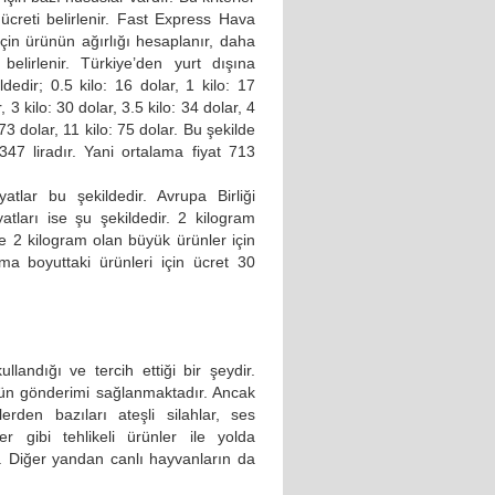
creti belirlenir. Fast Express Hava
için ürünün ağırlığı hesaplanır, daha
belirlenir. Türkiye’den yurt dışına
dedir; 0.5 kilo: 16 dolar, 1 kilo: 17
, 3 kilo: 30 dolar, 3.5 kilo: 34 dolar, 4
: 73 dolar, 11 kilo: 75 dolar. Bu şekilde
347 liradır. Yani ortalama fiyat 713
atlar bu şekildedir. Avrupa Birliği
atları ise şu şekildedir. 2 kilogram
ne 2 kilogram olan büyük ürünler için
ma boyuttaki ürünleri için ücret 30
llandığı ve tercih ettiği bir şeydir.
nün gönderimi sağlanmaktadır. Ancak
rden bazıları ateşli silahlar, ses
r gibi tehlikeli ürünler ile yolda
ir. Diğer yandan canlı hayvanların da