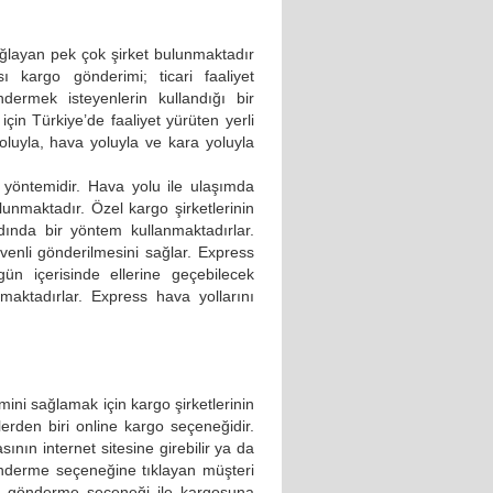
ğlayan pek çok şirket bulunmaktadır
sı kargo gönderimi; ticari faaliyet
dermek isteyenlerin kullandığı bir
çin Türkiye’de faaliyet yürüten yerli
oluyla, hava yoluyla ve kara yoluyla
 yöntemidir. Hava yolu ile ulaşımda
lunmaktadır. Özel kargo şirketlerinin
ında bir yöntem kullanmaktadırlar.
venli gönderilmesini sağlar. Express
n içerisinde ellerine geçebilecek
aktadırlar. Express hava yollarını
ini sağlamak için kargo şirketlerinin
rden biri online kargo seçeneğidir.
ının internet sitesine girebilir ya da
önderme seçeneğine tıklayan müşteri
o gönderme seçeneği ile kargosuna