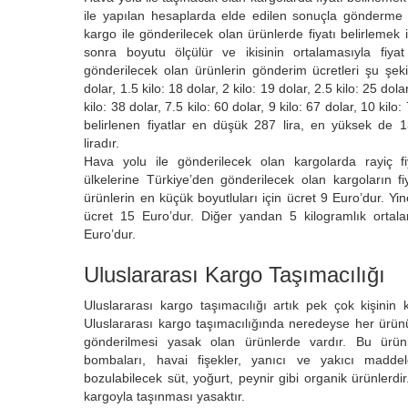
ile yapılan hesaplarda elde edilen sonuçla gönderme ü
kargo ile gönderilecek olan ürünlerde fiyatı belirlemek 
sonra boyutu ölçülür ve ikisinin ortalamasıyla fiyat 
gönderilecek olan ürünlerin gönderim ücretleri şu şekil
dolar, 1.5 kilo: 18 dolar, 2 kilo: 19 dolar, 2.5 kilo: 25 dolar
kilo: 38 dolar, 7.5 kilo: 60 dolar, 9 kilo: 67 dolar, 10 kilo
belirlenen fiyatlar en düşük 287 lira, en yüksek de 1
liradır.
Hava yolu ile gönderilecek olan kargolarda rayiç fiy
ülkelerine Türkiye’den gönderilecek olan kargoların fiy
ürünlerin en küçük boyutluları için ücret 9 Euro’dur. Yi
ücret 15 Euro’dur. Diğer yandan 5 kilogramlık ortala
Euro’dur.
Uluslararası Kargo Taşımacılığı
Uluslararası kargo taşımacılığı artık pek çok kişinin ku
Uluslararası kargo taşımacılığında neredeyse her ürü
gönderilmesi yasak olan ürünlerde vardır. Bu ürünle
bombaları, havai fişekler, yanıcı ve yakıcı maddele
bozulabilecek süt, yoğurt, peynir gibi organik ürünlerd
kargoyla taşınması yasaktır.