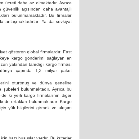
im ücreti daha az olmaktadır. Ayrıca
in güvenlik açısından daha avantajlı
çakları bulunmamaktadır. Bu firmalar
la anlaşmaktadırlar. Ya da sevkiyat
iyet gösteren global firmalardır. Fast
lkeye kargo gönderimi sağlayan en
uzun yakından tanıdığı kargo firması
 dünya çapında 1,3 milyar paket
lerini oturtmuş ve dünya geneline
e şubeleri bulunmaktadır. Ayrıca bu
de ki yerli kargo firmalarının diğer
ülkede ortakları bulunmaktadır. Kargo
için yük bilgilerini girmek ve ulaşım
için bazı hususlar vardır. Bu kriterler