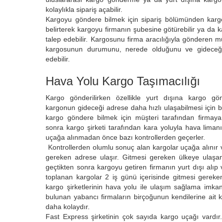
kolaylıkla sipariş açabilir.
Kargoyu göndere bilmek için sipariş bölümünden kargo
belirterek kargoyu firmanın şubesine götürebilir ya da 
talep edebilir. Kargosunu firma aracılığıyla gönderen 
kargosunun durumunu, nerede olduğunu ve gideceği 
edebilir.
Hava Yolu Kargo Taşımacılığı
Kargo gönderilirken özellikle yurt dışına kargo gö
kargonun gideceği adrese daha hızlı ulaşabilmesi için b
kargo göndere bilmek için müşteri tarafından firmaya
sonra kargo şirketi tarafından kara yoluyla hava liman
uçağa alınmadan önce bazı kontrollerden geçerler.
Kontrollerden olumlu sonuç alan kargolar uçağa alınır v
gereken adrese ulaşır. Gitmesi gereken ülkeye ulaş
geçtikten sonra kargoyu getiren firmanın yurt dışı alıp 
toplanan kargolar 2 iş günü içerisinde gitmesi gereke
kargo şirketlerinin hava yolu ile ulaşım sağlama imkanı
bulunan yabancı firmaların birçoğunun kendilerine ait 
daha kolaydır.
Fast Express şirketinin çok sayıda kargo uçağı vardır