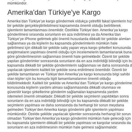
mümkündür.
Amerika’dan Türkiye’ye Kargo
Amerika’dan Türkiye’ye kargo göndermek oldukça çetrefilli fakat işlemlerin hızl
bir şekilde gerçekleştirilebilmesi kapsamında önemli olduğu belirtilerek
işlemlerin tamamlanması önemlidir. Özellikle Türkiye’den Amerika’ya kargo
gönderilmesi sırasında sorunların en aza indirilmesi ya da Amerika’dan
Türkiye’ye iPhone getirmek gibi önemli hususlarda dikkatli bir şekilde alımları
sağlanması ya da kişilerin bu kapsamda gönderimlerin mümkün hale
getirilmesi için dikkatli bir şekilde satış yapan veya kargo şirketleri konusunda
araştırmaların yapılması önemli olduğu için incelemelerin tamamlanarak buna
göre gönderilmesinin sağlanması önemli hale gelmektedir. Özenli bir şekilde
yapılan gönderimler sonrasında sorunların da en aza indirildiği bilindiği için b
kapsamda dikkatli bir şekilde gönderimlerin sağlanması ve daha sonrasında 
yapılacak işlemlerin kaliteli bir şekilde sona erdirilmesi önemlidir. Özenli bir
şekilde tamamlanan ve Türkiye’den Amerika’ya kargo konusunda bilgi sahibi
olan kişiler için bu konuyla ilgili tamamlamalarının önemli olduğu
bildirilmektedir. Kaliteli bir şekilde ve Amerika’dan Türkiye’ye kargo gönderime
konusunda kişilerin yardımı alması sağlanmasında dikkatli olunması ve
güvenilir kargo şirketlerine gönderim sağlamaları kapsamında yardım
istemeleri önemli olmaktadır. Dikkatli bir şekilde seçimlerin yapıldıktan sonra
sorunların da en aza indirildiği bilindiği için bu kapsamda dikkatli bir şekilde
seçimlerin yapılması ve daha sonrasında da herhangi bir sorun meydana
gelmeden Türkiye’den Amerika kargo gönderimi gibi işlemlerin yapılması
mümkündür. Özelde şekilde yapılacak işlemler sonrasında herhangi bir sorun
olmadan Türkiye’den Amerika’ya kargo gönderimi mümkün hale geleceği için
bu kapsamda işlemlerin dikkatli bir şekilde yapılması ve kargolar sırasında da
sorunların en aza indirilmesinin mümkün hale gelmesi sağlanmalıdır.