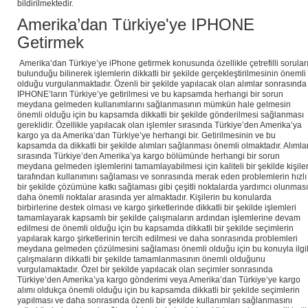
bildirilmektedir.
Amerika’dan Türkiye'ye IPHONE
Getirmek
Amerika’dan Türkiye’ye iPhone getirmek konusunda özellikle çetrefilli sorular
bulunduğu bilinerek işlemlerin dikkatli bir şekilde gerçekleştirilmesinin önemli
olduğu vurgulanmaktadır. Özenli bir şekilde yapılacak olan alımlar sonrasında
IPHONE’ların Türkiye’ye getirilmesi ve bu kapsamda herhangi bir sorun
meydana gelmeden kullanımlarını sağlanmasının mümkün hale gelmesin
önemli olduğu için bu kapsamda dikkatli bir şekilde gönderilmesi sağlanması
gereklidir. Özellikle yapılacak olan işlemler sırasında Türkiye’den Amerika’ya
kargo ya da Amerika’dan Türkiye’ye herhangi bir. Getirilmesinin ve bu
kapsamda da dikkatli bir şekilde alımları sağlanması önemli olmaktadır. Alımla
sırasında Türkiye’den Amerika’ya kargo bölümünde herhangi bir sorun
meydana gelmeden işlemlerini tamamlayabilmesi için kaliteli bir şekilde kişile
tarafından kullanımını sağlaması ve sonrasında merak eden problemlerin hızlı
bir şekilde çözümüne katkı sağlaması gibi çeşitli noktalarda yardımcı olunması
daha önemli noktalar arasında yer almaktadır. Kişilerin bu konularda
birbirlerine destek olması ve kargo şirketlerinde dikkatli bir şekilde işlemleri
tamamlayarak kapsamlı bir şekilde çalışmaların ardından işlemlerine devam
edilmesi de önemli olduğu için bu kapsamda dikkatli bir şekilde seçimlerin
yapılarak kargo şirketlerinin tercih edilmesi ve daha sonrasında problemleri
meydana gelmeden çözülmesini sağlaması önemli olduğu için bu konuyla ilgil
çalışmaların dikkatli bir şekilde tamamlanmasının önemli olduğunu
vurgulamaktadır. Özel bir şekilde yapılacak olan seçimler sonrasında
Türkiye’den Amerika’ya kargo gönderimi veya Amerika’dan Türkiye’ye kargo
alımı oldukça önemli olduğu için bu kapsamda dikkatli bir şekilde seçimlerin
yapılması ve daha sonrasında özenli bir şekilde kullanımları sağlanmasını