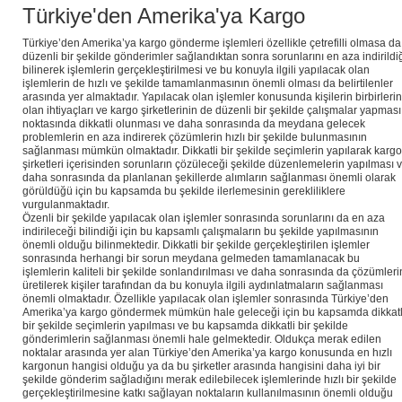
Türkiye'den Amerika'ya Kargo
Türkiye’den Amerika’ya kargo gönderme işlemleri özellikle çetrefilli olmasa da
düzenli bir şekilde gönderimler sağlandıktan sonra sorunlarını en aza indirildi
bilinerek işlemlerin gerçekleştirilmesi ve bu konuyla ilgili yapılacak olan
işlemlerin de hızlı ve şekilde tamamlanmasının önemli olması da belirtilenler
arasında yer almaktadır. Yapılacak olan işlemler konusunda kişilerin birbirleri
olan ihtiyaçları ve kargo şirketlerinin de düzenli bir şekilde çalışmalar yapması
noktasında dikkatli olunması ve daha sonrasında da meydana gelecek
problemlerin en aza indirerek çözümlerin hızlı bir şekilde bulunmasının
sağlanması mümkün olmaktadır. Dikkatli bir şekilde seçimlerin yapılarak kargo
şirketleri içerisinden sorunların çözüleceği şekilde düzenlemelerin yapılması 
daha sonrasında da planlanan şekillerde alımların sağlanması önemli olarak
görüldüğü için bu kapsamda bu şekilde ilerlemesinin gerekliliklere
vurgulanmaktadır.
Özenli bir şekilde yapılacak olan işlemler sonrasında sorunlarını da en aza
indirileceği bilindiği için bu kapsamlı çalışmaların bu şekilde yapılmasının
önemli olduğu bilinmektedir. Dikkatli bir şekilde gerçekleştirilen işlemler
sonrasında herhangi bir sorun meydana gelmeden tamamlanacak bu
işlemlerin kaliteli bir şekilde sonlandırılması ve daha sonrasında da çözümleri
üretilerek kişiler tarafından da bu konuyla ilgili aydınlatmaların sağlanması
önemli olmaktadır. Özellikle yapılacak olan işlemler sonrasında Türkiye’den
Amerika’ya kargo göndermek mümkün hale geleceği için bu kapsamda dikkatl
bir şekilde seçimlerin yapılması ve bu kapsamda dikkatli bir şekilde
gönderimlerin sağlanması önemli hale gelmektedir. Oldukça merak edilen
noktalar arasında yer alan Türkiye’den Amerika’ya kargo konusunda en hızlı
kargonun hangisi olduğu ya da bu şirketler arasında hangisini daha iyi bir
şekilde gönderim sağladığını merak edilebilecek işlemlerinde hızlı bir şekilde
gerçekleştirilmesine katkı sağlayan noktaların kullanılmasının önemli olduğu