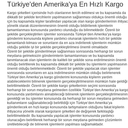
Türkiye’den Amerika’ya En Hızlı Kargo
Kargo şirketleri içerisinde hızlı olanlarının tercih edilmesi ve bu kapsamda da
dikkatli bir şekilde tercihlerin yapılmasının sağlanması oldukça önemli olduğu
için bu kapsamda kişiler tarafından yapılacak olan kargo gönderilerinin ihtiya
yönelik olarak düzenlenmesinin önemli olduğu bildirilerek işlemlerin
tamamlanması konusunda yardımcı olunduğu da bilinmektedir. Özenli bir
şekilde gerçekleştirilen işlemler sonrasında Türkiye’den Amerika’ya kargo
gönderimi konusunda kişilere yardımcı olunarak işlemlerin hızlı bir şekilde
tamamlandı kılması ve sorunların da en aza indirilerek işlemlerin mümkün
olduğu şekilde iyi bir şekilde gerçekleştirilmesi önemli olmaktadır.
Özenli bir şekilde gönderilmeye sağlanması sonrasında herhangi bir sorun
meydana gelmeksizin gönderimlerin tamamlanması ve bu kapsamda
tanımlanacak olan işlemlerin de kaliteli bir şekilde sona erdirilmesinin önemli
olduğu belirtilerek bu kapsamda dikkatli bir şekilde bu işlemlerin yapılmasının
önemli olduğu belirlenmektedir. Özenli bir şekilde yapılacak olan işlemler
sonrasında sorunlarını en aza indirilmesinin mümkün olduğu belirlenerek
Türkiye’den Amerika’ya kargo gönderimi konusunda kişilerin yardım
alabileceklerini bilinerek işlemlerin gerçekleştirilmesinin mümkün hale geldiği
belirtilmektedir. Özenli bir şekilde kargo şirketlerinin seçimi sonrasında
herhangi bir sorun meydana gelmeden özellikle Türkiye’den Amerika’ya karg
konusunda yardımlarını alınabileceği bilinerek işlemlerin gerçekleştirilmesinin
gerektiği ve bu işlemler konusunda da herhangi bir sorun meydana gelmeden
kullanımların sağlanabileceği belirtildiği için Türkiye’den Amerika’ya
gönderilecek en hızlı kargo konusunda tartışmaların olduğunu fakat kişilerin
ihtiyacına yönelik olarak kargoların şirketleri de değişerek farklılaştığı
belirtilmektedir. Bu kapsamda yapılacak işlemler konusunda yardımcı
olunacağını belirtilerek herhangi bir sorun meydana gelmeden çözümlerin
üretilebileceği de bilinerek işlemlerin yapılması sağlamaktadır.