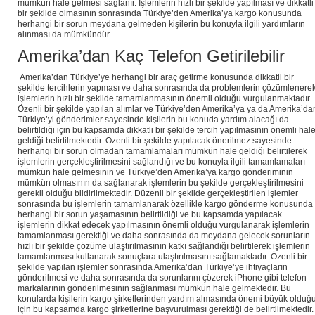
mümkün hale gelmesi sağlanır. İşlemlerin hızlı bir şekilde yapılması ve dikkatli
bir şekilde olmasının sonrasında Türkiye’den Amerika’ya kargo konusunda
herhangi bir sorun meydana gelmeden kişilerin bu konuyla ilgili yardımların
alınması da mümkündür.
Amerika’dan Kaç Telefon Getirilebilir
Amerika’dan Türkiye’ye herhangi bir araç getirme konusunda dikkatli bir
şekilde tercihlerin yapması ve daha sonrasında da problemlerin çözümlenere
işlemlerin hızlı bir şekilde tamamlanmasının önemli olduğu vurgulanmaktadır.
Özenli bir şekilde yapılan alımlar ve Türkiye’den Amerika’ya ya da Amerika’da
Türkiye’yi gönderimler sayesinde kişilerin bu konuda yardım alacağı da
belirtildiği için bu kapsamda dikkatli bir şekilde tercih yapılmasının önemli hal
geldiği belirtilmektedir. Özenli bir şekilde yapılacak önerilmez sayesinde
herhangi bir sorun olmadan tamamlamaları mümkün hale geldiği belirtilerek
işlemlerin gerçekleştirilmesini sağlandığı ve bu konuyla ilgili tamamlamaları
mümkün hale gelmesinin ve Türkiye’den Amerika’ya kargo gönderiminin
mümkün olmasının da sağlanarak işlemlerin bu şekilde gerçekleştirilmesini
gerekli olduğu bildirilmektedir. Düzenli bir şekilde gerçekleştirilen işlemler
sonrasında bu işlemlerin tamamlanarak özellikle kargo gönderme konusunda
herhangi bir sorun yaşamasının belirtildiği ve bu kapsamda yapılacak
işlemlerin dikkat edecek yapılmasının önemli olduğu vurgulanarak işlemlerin
tamamlanması gerektiği ve daha sonrasında da meydana gelecek sorunların
hızlı bir şekilde çözüme ulaştırılmasının katkı sağlandığı belirtilerek işlemlerin
tamamlanması kullanarak sonuçlara ulaştırılmasını sağlamaktadır. Özenli bir
şekilde yapılan işlemler sonrasında Amerika’dan Türkiye’ye ihtiyaçların
gönderilmesi ve daha sonrasında da sorunlarını çözerek iPhone gibi telefon
markalarının gönderilmesinin sağlanması mümkün hale gelmektedir. Bu
konularda kişilerin kargo şirketlerinden yardım almasında önemi büyük olduğ
için bu kapsamda kargo şirketlerine başvurulması gerektiği de belirtilmektedir.