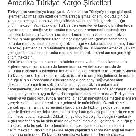
Amerika Türkiye Kargo Şirketleri
Türkiye’den Amerika’ya kargo ya da Amerika’dan Türkiye’ye kargo gibi çeşitli
işlemler yapılması için özellikle firmaların çalışması önemli olduğu için bu
kapsamda çalışmaların hızlı bir şekilde devam etmesinin gerekli olduğu
bildirilmektedir. Yapılacak olan Türkiye’den Amerika’ya kargo gibi işlemlerde
fiyatların neler olduğu ve bu fiyatların neye göre belirlendiği bilindiği için
özellikle belirlenen fiyatlara göre değerlendirmelerin yapılması gerektiği
mümkün hale gelmektedir. Özenli bir şekilde yapılan işlemler sonrasında
sorunların en aza indirilmesinin gerekli olduğu ve daha sonrasında meydana
gelecek işlemlerin de tamamlanması gerektiği ve Türkiye’den Amerika’ya kar
gibi işlemler sırasında sorunların en aza indirilerek tamamlanması gerektiği
bildirilmektedir.
Yapılacak olan işlemler sırasında hataların en aza indirilmesi konusunda
kişilerin yardım almalarının da tamamlanması ve daha sonrasında da
sorunların çözülerek işlemlerin tamamlanması gerekmektedir. Özellikle Ameri
Türkiye kargo şirketleri kullanılarak bu işlemlerin gerçekleştirilmesi de önemli
olduğu için bu kapsamda 2 ülke arasındaki bağlantıyı sağlayacak olan
şirketlerin de önemli bir şekilde seçimlerin yapılarak tamamlanması
gerekmektedir. Özenli bir şekilde yapılan seçimler sonrasında sorunların da e
aza inceleyerek en uygun fiyatlarla kargolarını tamamlanması ve Türkiye’den
Amerika’ya kargo konusunda herhangi bir sorun meydana gelmeden işlemler
gerçekleştirilmesinin önemli hale gelmesi de mümkündür. Özenli bir şekilde
gerçekleştirilen alımlar sonrasında kargoların da hızlı bir şekilde belirlenen
sürede ilerlemesi ve daha sonrasında meydana gelecek problemlerin en aza
indirilmesi sağlanmaktadır. Dikkatli bir şekilde kargo şirketi seçimi yapılarak
kişiler tarafından da bu şirketlerde devam edilmesi oldukça önemli olduğu için
bu kapsamda bu şekilde ilerlemelerin gerçekleştirilmesi önemli olduğu
belirtilmektedir. Dikkatli bir şekilde seçim yapıldıktan sonra herhangi bir sorun
meydana gelmeden Türkiye’den Amerika’ya kargo göndermek oldukça