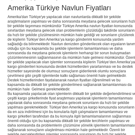
Amerika Türkiye Navlun Fiyatları
Amerika'dan Türkiye'ye yapılacak olan navlunlarda dikkatli bir şekilde
araştırmaların yapılması ve daha sonrasında meydana gelecek sorunların hızl
bir şekilde taşınması mümkündür Türkiye Amerika navlun fiyatları konusunda
sınırlardan meydana gelecek olan problemlerin çözüldüğü takdirde sorunların
da hızlı bir şekilde çözülmesinin mümkün hale geldiği ve sorunların çözülerek
de kişilerin Türkiye’den Amerika’ya kargo gönderimi konusunda yardım
sağladığı da bilinmektedir. Navlun denizden gönderilecek olan eşyaların tanım
olduğu için bu kapsamda bu şekilde işlemlerin tamamlanması ve daha
sonrasında da meydana gelecek işlemlerin herhangi bir sorun buluşmadan
çözümlenmesinin sağlanmasının da mümkün hale gelmesi mümkündür. Özenl
bir şekilde yapılacak olan işlemler sonrasında kişilerin Türkiye’den Amerika’ya
kargo gönderileri konusunda destek hizmetlerden yararlanması ve bu destek
hizmetler sayesinde de olumsuz sonuçların giderilerek olumlu sonuçlara
çevrilmesi gibi çeşitli işlemlerde katkı sağlaması önemli hale gelmektedir.
Destek hizmetlerinden faydalanarak navlun fiyatları öğrenilmeli ve bu
kapsamda da dikkatli bir şekilde gönderilmesi sağlanarak tamamlanması da
mümkün hale Gelmesi gerekmektedir.
Bu kapsamda yapılacak olan işlemlerin dikkatli bir şekilde değerlendirilmesi v
çeşitli kargo şirketlerinde fiyat araştırması yapılarak işlemlerin tamamlanması
yapılarak daha sonrasında meydana gelecek sorunların da hızlı bir şekilde
yapılması gerekmektedir. Türkiye’den Amerika’ya kargo konusunda sorunların
da en aza indirilmesi için bu konularla ilgili çalışmaların tamamlanması ve
kargo şirketleri tarafından da bu konuyla ilgili tamamlamalarının sağlanması
önemli olduğu için bu kapsamda dikkatli bir şekilde tercihlerin yapılması ve
daha sonrasında da problemlerin çözümüne yönelik işlemlerin tamamlanması
sağlanarak sonuçların ulaştırılması mümkün hale gelmektedir. Özenli bir
şekilde gerçekleştirilen işlemler sonrasında sorunların da hızlı bir şekilde