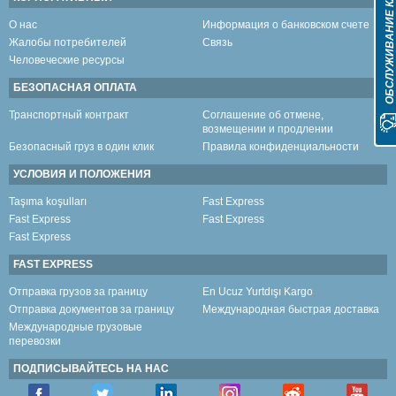
ОБСЛУЖИВАНИЕ КЛИЕНТО
О нас
Информация о банковском счете
Жалобы потребителей
Связь
Человеческие ресурсы
БЕЗОПАСНАЯ ОПЛАТА
Транспортный контракт
Соглашение об отмене,
возмещении и продлении
Безопасный груз в один клик
Правила конфиденциальности
УСЛОВИЯ И ПОЛОЖЕНИЯ
Taşıma koşulları
Fast Express
Fast Express
Fast Express
Fast Express
FAST EXPRESS
Отправка грузов за границу
En Ucuz Yurtdışı Kargo
Отправка документов за границу
Международная быстрая доставка
Международные грузовые
перевозки
ПОДПИСЫВАЙТЕСЬ НА НАС