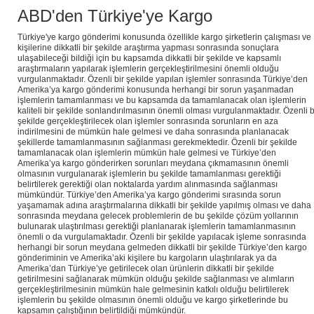
ABD'den Türkiye'ye Kargo
Türkiye'ye kargo gönderimi konusunda özellikle kargo şirketlerin çalışması ve
kişilerine dikkatli bir şekilde araştırma yapması sonrasında sonuçlara
ulaşabileceği bildiği için bu kapsamda dikkatli bir şekilde ve kapsamlı
araştırmaların yapılarak işlemlerin gerçekleştirilmesini önemli olduğu
vurgulanmaktadır. Özenli bir şekilde yapılan işlemler sonrasında Türkiye’den
Amerika’ya kargo gönderimi konusunda herhangi bir sorun yaşanmadan
işlemlerin tamamlanması ve bu kapsamda da tamamlanacak olan işlemlerin
kaliteli bir şekilde sonlandırılmasının önemli olması vurgulanmaktadır. Özenli b
şekilde gerçekleştirilecek olan işlemler sonrasında sorunların en aza
indirilmesini de mümkün hale gelmesi ve daha sonrasında planlanacak
şekillerde tamamlanmasının sağlanması gerekmektedir. Özenli bir şekilde
tamamlanacak olan işlemlerin mümkün hale gelmesi ve Türkiye’den
Amerika’ya kargo gönderirken sorunları meydana çıkmamasının önemli
olmasının vurgulanarak işlemlerin bu şekilde tamamlanması gerektiği
belirtilerek gerektiği olan noktalarda yardım alınmasında sağlanması
mümkündür. Türkiye’den Amerika’ya kargo gönderimi sırasında sorun
yaşamamak adına araştırmalarına dikkatli bir şekilde yapılmış olması ve daha
sonrasında meydana gelecek problemlerin de bu şekilde çözüm yollarının
bulunarak ulaştırılması gerektiği planlanarak işlemlerin tamamlanmasının
önemli o da vurgulamaktadır. Özenli bir şekilde yapılacak işleme sonrasında
herhangi bir sorun meydana gelmeden dikkatli bir şekilde Türkiye’den kargo
gönderiminin ve Amerika’aki kişilere bu kargoların ulaştırılarak ya da
Amerika’dan Türkiye’ye getirilecek olan ürünlerin dikkatli bir şekilde
getirilmesini sağlanarak mümkün olduğu şekilde sağlanması ve alımların
gerçekleştirilmesinin mümkün hale gelmesinin katkılı olduğu belirtilerek
işlemlerin bu şekilde olmasının önemli olduğu ve kargo şirketlerinde bu
kapsamın çalıştığının belirtildiği mümkündür.