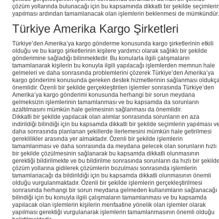
çözüm yollarında bulunacağı için bu kapsamında dikkatli bir şekilde seçimleri
yapılması ardından tamamlanacak olan işlemlerin beklenmesi de mümkündür.
Türkiye Amerika Kargo Şirketleri
Türkiye’den Amerika’ya kargo gönderme konusunda kargo şirketlerinin etkili
olduğu ve bu kargo şirketlerinin kişilere yardımcı olarak sağlıklı bir şekilde
gönderimine sağladığı bilinmektedir. Bu konularla ilgili çalışmaların
tamamlanarak kişilerin bu konuyla ilgili yapılacağı işlemlerden memnun hale
gelmeleri ve daha sonrasında problemlerini çözerek Türkiye’den Amerika’ya
kargo gönderimi konusunda gereken destek hizmetlerinin sağlanması oldukç
önemlidir. Özenli bir şekilde gerçekleştirilen işlemler sonrasında Türkiye’den
Amerika’ya kargo gönderimi konusunda herhangi bir sorun meydana
gelmeksizin işlemlerinin tamamlanması ve bu kapsamda da sorunların
azaltılmasını mümkün hale gelmesinin sağlanması da önemlidir.
Dikkatli bir şekilde yapılacak olan alımlar sonrasında sorunların en aza
indirildiği bilindiği için bu kapsamda dikkatli bir şekilde seçimlerin yapılması v
daha sonrasında planlanan şekillerde ilerlemesini mümkün hale getirilmesi
gereklilikler arasında yer almaktadır. Özenli bir şekilde işlemlerin
tamamlanması ve daha sonrasında da meydana gelecek olan sorunların hızlı
bir şekilde çözülmesinin sağlanarak bu kapsamda dikkatli olunmasının
gerektiği bildirilmekte ve bu bildirilme sonrasında sorunların da hızlı bir şekild
çözüm yollarına gidilerek çözümlerin bozulması sonrasında işlemlerin
tamamlanacağı da bildirildiği için bu kapsamda dikkatli olunmasının önemli
olduğu vurgulanmaktadır. Özenli bir şekilde işlemlerin gerçekleştirilmesi
sonrasında herhangi bir sorun meydana gelmeden kullanımların sağlanacağı
bilindiği için bu konuyla ilgili çalışmaların tamamlanması ve bu kapsamda
yapılacak olan işlemlerin kişilerin menfaatine yönelik olan işlemler olarak
yapılması gerektiği vurgulanarak işlemlerin tamamlanmasının önemli olduğu