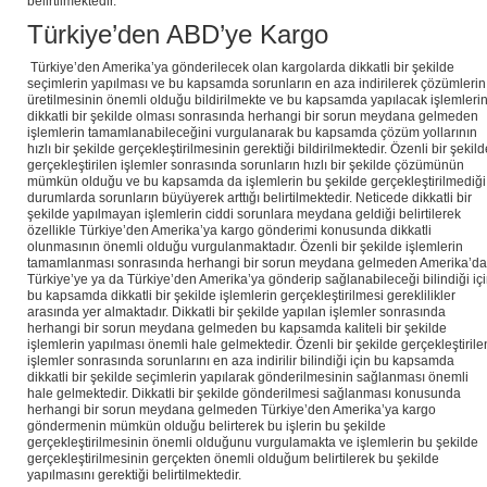
belirtilmektedir.
Türkiye’den ABD’ye Kargo
Türkiye’den Amerika’ya gönderilecek olan kargolarda dikkatli bir şekilde
seçimlerin yapılması ve bu kapsamda sorunların en aza indirilerek çözümlerin
üretilmesinin önemli olduğu bildirilmekte ve bu kapsamda yapılacak işlemleri
dikkatli bir şekilde olması sonrasında herhangi bir sorun meydana gelmeden
işlemlerin tamamlanabileceğini vurgulanarak bu kapsamda çözüm yollarının
hızlı bir şekilde gerçekleştirilmesinin gerektiği bildirilmektedir. Özenli bir şekil
gerçekleştirilen işlemler sonrasında sorunların hızlı bir şekilde çözümünün
mümkün olduğu ve bu kapsamda da işlemlerin bu şekilde gerçekleştirilmediği
durumlarda sorunların büyüyerek arttığı belirtilmektedir. Neticede dikkatli bir
şekilde yapılmayan işlemlerin ciddi sorunlara meydana geldiği belirtilerek
özellikle Türkiye’den Amerika’ya kargo gönderimi konusunda dikkatli
olunmasının önemli olduğu vurgulanmaktadır. Özenli bir şekilde işlemlerin
tamamlanması sonrasında herhangi bir sorun meydana gelmeden Amerika’d
Türkiye’ye ya da Türkiye’den Amerika’ya gönderip sağlanabileceği bilindiği iç
bu kapsamda dikkatli bir şekilde işlemlerin gerçekleştirilmesi gereklilikler
arasında yer almaktadır. Dikkatli bir şekilde yapılan işlemler sonrasında
herhangi bir sorun meydana gelmeden bu kapsamda kaliteli bir şekilde
işlemlerin yapılması önemli hale gelmektedir. Özenli bir şekilde gerçekleştirile
işlemler sonrasında sorunlarını en aza indirilir bilindiği için bu kapsamda
dikkatli bir şekilde seçimlerin yapılarak gönderilmesinin sağlanması önemli
hale gelmektedir. Dikkatli bir şekilde gönderilmesi sağlanması konusunda
herhangi bir sorun meydana gelmeden Türkiye’den Amerika’ya kargo
göndermenin mümkün olduğu belirterek bu işlerin bu şekilde
gerçekleştirilmesinin önemli olduğunu vurgulamakta ve işlemlerin bu şekilde
gerçekleştirilmesinin gerçekten önemli olduğum belirtilerek bu şekilde
yapılmasını gerektiği belirtilmektedir.