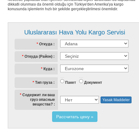
dikkatli olunması da önemli olduğu için Türkiye'den Amerika'ya kargo
konusunda işlemlerin hızlı bir şekilde gerçekleştirilmesi önemlidir.
Uluslararası Hava Yolu Kargo Servisi
Откуда
Откуда (Район)
Куда
Пакет
Документ
Тип груза
Содержит ли ваш
груз опасные
Yasak Maddeler
вещества?
Рассчитать цену