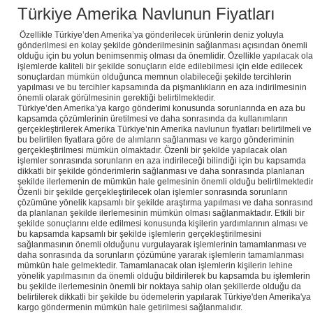
Türkiye Amerika Navlunun Fiyatları
Özellikle Türkiye’den Amerika’ya gönderilecek ürünlerin deniz yoluyla
gönderilmesi en kolay şekilde gönderilmesinin sağlanması açısından önemli
olduğu için bu yolun benimsenmiş olması da önemlidir. Özellikle yapılacak ol
işlemlerde kaliteli bir şekilde sonuçların elde edilebilmesi için elde edilecek
sonuçlardan mümkün olduğunca memnun olabileceği şekilde tercihlerin
yapılması ve bu tercihler kapsamında da pişmanlıkların en aza indirilmesinin
önemli olarak görülmesinin gerektiği belirtilmektedir.
Türkiye’den Amerika’ya kargo gönderimi konusunda sorunlarında en aza bu
kapsamda çözümlerinin üretilmesi ve daha sonrasında da kullanımların
gerçekleştirilerek Amerika Türkiye’nin Amerika navlunun fiyatları belirtilmeli ve
bu belirtilen fiyatlara göre de alımların sağlanması ve kargo gönderiminin
gerçekleştirilmesi mümkün olmaktadır. Özenli bir şekilde yapılacak olan
işlemler sonrasında sorunların en aza indirileceği bilindiği için bu kapsamda
dikkatli bir şekilde gönderimlerin sağlanması ve daha sonrasında planlanan
şekilde ilerlemenin de mümkün hale gelmesinin önemli olduğu belirtilmektedir
Özenli bir şekilde gerçekleştirilecek olan işlemler sonrasında sorunların
çözümüne yönelik kapsamlı bir şekilde araştırma yapılması ve daha sonrasın
da planlanan şekilde ilerlemesinin mümkün olması sağlanmaktadır. Etkili bir
şekilde sonuçlarını elde edilmesi konusunda kişilerin yardımlarının alması ve
bu kapsamda kapsamlı bir şekilde işlemlerin gerçekleştirilmesini
sağlanmasının önemli olduğunu vurgulayarak işlemlerinin tamamlanması ve
daha sonrasında da sorunların çözümüne yararak işlemlerin tamamlanması
mümkün hale gelmektedir. Tamamlanacak olan işlemlerin kişilerin lehine
yönelik yapılmasının da önemli olduğu bildirilerek bu kapsamda bu işlemlerin
bu şekilde ilerlemesinin önemli bir noktaya sahip olan şekillerde olduğu da
belirtilerek dikkatli bir şekilde bu ödemelerin yapılarak Türkiye'den Amerika'ya
kargo göndermenin mümkün hale getirilmesi sağlanmalıdır.