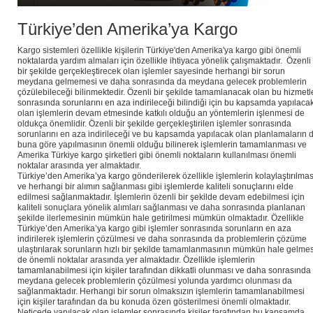
Türkiye’den Amerika’ya Kargo
Kargo sistemleri özellikle kişilerin Türkiye'den Amerika'ya kargo gibi önemli
noktalarda yardım almaları için özellikle ihtiyaca yönelik çalışmaktadır. Özenli
bir şekilde gerçekleştirecek olan işlemler sayesinde herhangi bir sorun
meydana gelmemesi ve daha sonrasında da meydana gelecek problemlerin
çözülebileceği bilinmektedir. Özenli bir şekilde tamamlanacak olan bu hizmetl
sonrasında sorunlarını en aza indirileceği bilindiği için bu kapsamda yapılaca
olan işlemlerin devam etmesinde katkılı olduğu an yöntemlerin işlenmesi de
oldukça önemlidir. Özenli bir şekilde gerçekleştirilen işlemler sonrasında
sorunlarını en aza indirileceği ve bu kapsamda yapılacak olan planlamaların 
buna göre yapılmasının önemli olduğu bilinerek işlemlerin tamamlanması ve
Amerika Türkiye kargo şirketleri gibi önemli noktaların kullanılması önemli
noktalar arasında yer almaktadır.
Türkiye’den Amerika’ya kargo gönderilerek özellikle işlemlerin kolaylaştırılmas
ve herhangi bir alımın sağlanması gibi işlemlerde kaliteli sonuçlarını elde
edilmesi sağlanmaktadır. İşlemlerin özenli bir şekilde devam edebilmesi için
kaliteli sonuçlara yönelik alımları sağlanması ve daha sonrasında planlanan
şekilde ilerlemesinin mümkün hale getirilmesi mümkün olmaktadır. Özellikle
Türkiye’den Amerika’ya kargo gibi işlemler sonrasında sorunların en aza
indirilerek işlemlerin çözülmesi ve daha sonrasında da problemlerin çözüme
ulaştırılarak sorunların hızlı bir şekilde tamamlanmasının mümkün hale gelmes
de önemli noktalar arasında yer almaktadır. Özellikle işlemlerin
tamamlanabilmesi için kişiler tarafından dikkatli olunması ve daha sonrasında
meydana gelecek problemlerin çözülmesi yolunda yardımcı olunması da
sağlanmaktadır. Herhangi bir sorun olmaksızın işlemlerin tamamlanabilmesi
için kişiler tarafından da bu konuda özen gösterilmesi önemli olmaktadır.
Neticede yapılacak olan işlemler sonrasında kişiler tarafından bu kapsamda