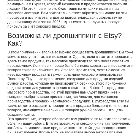
помощью Fast Express, который безопасен и предпочитается многими
людьми. По этой причине это будет один из лучших и практичных
способов доставки. Вам обязательно стоит обратить внимание на эти
процессы и изучить этапы шаг за шагом. Благодаря руководству по
дропшиппингу Amazon на 2025 год вы сможете получать хорошую
прибыль за счет хороших продаж.
Возможна ли дропшиппинг с Etsy?
Как?
В этом приложении вполне возможно осуществить дропшиппинг. Вы тож
можете поступать так, как пожелаете. Однако, если вы хотите продавать
здесь такие продукты, как массовое производство, это может оказаться
невозможным. Логичнее и проще было бы использовать для продажи эти
товаров такие приложения, как Amazon. Кроме того, может оказаться
невозможным продавать такую продукцию массового производства.
Поскольку Etsy — это приложение, созданное для продажи изделий
ручной работы, которые не производятся серийно, этого приложения
недостаточно для удовлетворения ваших потребностей в продажах
массового производства. По этой причине вам будет практичнее и
выгоднее выбрать такие приложения, как Amazon, для массового
производства и продажи нескладской продукции. В руководстве Etsy вы
также можете расставить приоритеты в продаже большего количества
товаров, имеющихся в наличии, и товаров ручной работы. Это цель
создания сайта.
Это приложение, которое обеспечит вам удобство во многих аспектах и
облегчит вашу работу. В то же время, хотя сегодня он не так популярен,
как Amazon, многие люди предпочитают этот сайт для продажи своих
пищевых добавок. Кроме того, на этом этапе выбор метода прямой