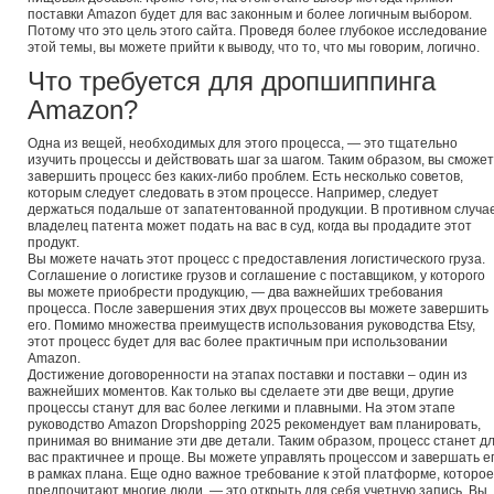
поставки Amazon будет для вас законным и более логичным выбором.
Потому что это цель этого сайта. Проведя более глубокое исследование
этой темы, вы можете прийти к выводу, что то, что мы говорим, логично.
Что требуется для дропшиппинга
Amazon?
Одна из вещей, необходимых для этого процесса, — это тщательно
изучить процессы и действовать шаг за шагом. Таким образом, вы сможе
завершить процесс без каких-либо проблем. Есть несколько советов,
которым следует следовать в этом процессе. Например, следует
держаться подальше от запатентованной продукции. В противном случа
владелец патента может подать на вас в суд, когда вы продадите этот
продукт.
Вы можете начать этот процесс с предоставления логистического груза.
Соглашение о логистике грузов и соглашение с поставщиком, у которого
вы можете приобрести продукцию, — два важнейших требования
процесса. После завершения этих двух процессов вы можете завершить
его. Помимо множества преимуществ использования руководства Etsy,
этот процесс будет для вас более практичным при использовании
Amazon.
Достижение договоренности на этапах поставки и поставки – один из
важнейших моментов. Как только вы сделаете эти две вещи, другие
процессы станут для вас более легкими и плавными. На этом этапе
руководство Amazon Dropshopping 2025 рекомендует вам планировать,
принимая во внимание эти две детали. Таким образом, процесс станет д
вас практичнее и проще. Вы можете управлять процессом и завершать е
в рамках плана. Еще одно важное требование к этой платформе, которое
предпочитают многие люди, — это открыть для себя учетную запись. Вы