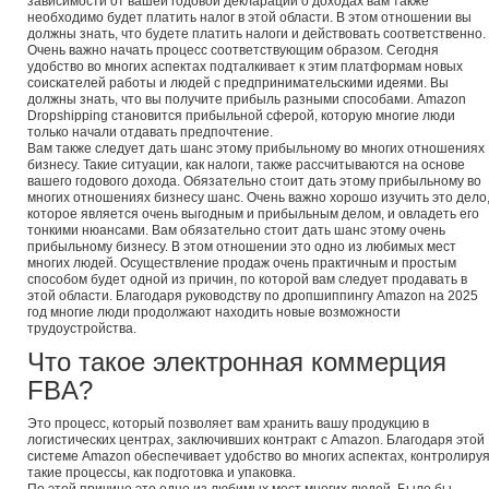
зависимости от вашей годовой декларации о доходах вам также
необходимо будет платить налог в этой области. В этом отношении вы
должны знать, что будете платить налоги и действовать соответственно.
Очень важно начать процесс соответствующим образом. Сегодня
удобство во многих аспектах подталкивает к этим платформам новых
соискателей работы и людей с предпринимательскими идеями. Вы
должны знать, что вы получите прибыль разными способами. Amazon
Dropshipping становится прибыльной сферой, которую многие люди
только начали отдавать предпочтение.
Вам также следует дать шанс этому прибыльному во многих отношениях
бизнесу. Такие ситуации, как налоги, также рассчитываются на основе
вашего годового дохода. Обязательно стоит дать этому прибыльному во
многих отношениях бизнесу шанс. Очень важно хорошо изучить это дело
которое является очень выгодным и прибыльным делом, и овладеть его
тонкими нюансами. Вам обязательно стоит дать шанс этому очень
прибыльному бизнесу. В этом отношении это одно из любимых мест
многих людей. Осуществление продаж очень практичным и простым
способом будет одной из причин, по которой вам следует продавать в
этой области. Благодаря руководству по дропшиппингу Amazon на 2025
год многие люди продолжают находить новые возможности
трудоустройства.
Что такое электронная коммерция
FBA?
Это процесс, который позволяет вам хранить вашу продукцию в
логистических центрах, заключивших контракт с Amazon. Благодаря этой
системе Amazon обеспечивает удобство во многих аспектах, контролиру
такие процессы, как подготовка и упаковка.