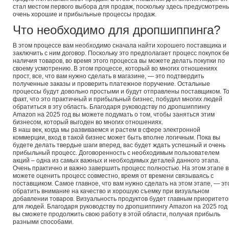
стал местом первого выбора для продаж, поскольку здесь предусмотрен
очень хорошие и прибыльные процессы продаж.
Что необходимо для дропшиппинга?
В этом процессе вам необходимо сначала найти хорошего поставщика и
заключить с ним договор. Поскольку это предполагает процесс покупок б
наличия товаров, во время этого процесса вы можете делать покупки по
своему усмотрению. В этом процессе, который во многих отношениях
прост, все, что вам нужно сделать в магазине, — это подтвердить
полученные заказы и проверить платежное поручение. Остальные
процессы будут довольно простыми и будут отправлены поставщиком. Т
факт, что это практичный и прибыльный бизнес, побудил многих людей
обратиться в эту область. Благодаря руководству по дропшиппингу
Amazon на 2025 год вы можете подумать о том, чтобы заняться этим
бизнесом, который выгоден во многих отношениях.
В наш век, когда мы развиваемся и растем в сфере электронной
коммерции, вход в такой бизнес может быть вполне логичным. Пока вы
будете делать твердые шаги вперед, вас будет ждать успешный и очень
прибыльный процесс. Договоренность с необходимым пользователем
акций – одна из самых важных и необходимых деталей данного этапа.
Очень практично и важно завершить процесс полностью. На этом этапе 
можете оценить процесс совместно, время от времени связываясь с
поставщиком. Самое главное, что вам нужно сделать на этом этапе, — эт
обратить внимание на качество и хорошую съемку при визуальном
добавлении товаров. Визуальность продуктов будет главным приоритет
для людей. Благодаря руководству по дропшиппингу Amazon на 2025 год
вы сможете продолжить свою работу в этой области, получая прибыль
разными способами.