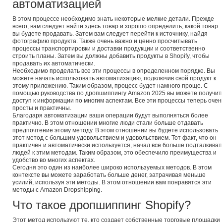
автоматизацией
В этом процессе необходимо знать некоторые мелкие детали. Прежде
всего, вам следует найти здесь товар и хорошо определить, какой товар
вы будете продавать. Затем вам следует перейти к источнику, найдя
фотографию продукта. Также очень важно и ценно просчитывать
процессы транспортировки и доставки продукции и соответственно
строить планы. Затем вы должны добавить продукты в Shopify, чтобы
продавать их автоматически.
Необходимо проделать все эти процессы в определенном порядке. Вы
можете начать использовать автоматизацию, подключив свой продукт к
этому приложению. Таким образом, процесс будет намного проще. С
помощью руководства по дропшиппингу Amazon 2025 вы можете получит
доступ к информации по многим аспектам. Все эти процессы теперь очен
просты и практичны.
Благодаря автоматизации ваши операции будут выполняться более
практично. В этом отношении многие люди стали больше отдавать
предпочтение этому методу. В этом отношении вы будете использовать
этот метод с большим удовольствием и удовольствием. Тот факт, что он
практичен и автоматически используется, начал все больше подталкиват
людей к этим методам. Таким образом, это обеспечило преимущества и
удобство во многих аспектах.
Сегодня это один из наиболее широко используемых методов. В этом
контексте вы можете заработать больше денег, затрачивая меньше
усилий, используя эти методы. В этом отношении вам понравятся эти
методы с Amazon Dropshipping.
Что такое дропшиппинг Shopify?
Этот метод используют те, кто создает собственные торговые площадки