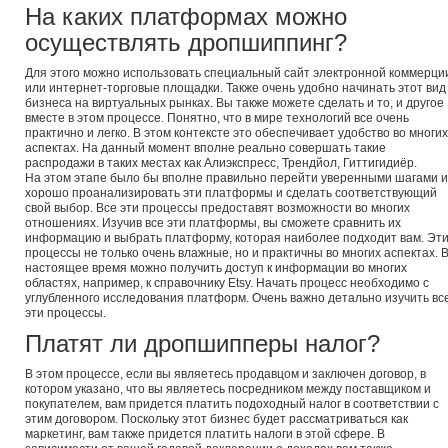
На каких платформах можно
осуществлять дропшиппинг?
Для этого можно использовать специальный сайт электронной коммерци
или интернет-торговые площадки. Также очень удобно начинать этот вид
бизнеса на виртуальных рынках. Вы также можете сделать и то, и другое
вместе в этом процессе. Понятно, что в мире технологий все очень
практично и легко. В этом контексте это обеспечивает удобство во многих
аспектах. На данный момент вполне реально совершать такие
распродажи в таких местах как Алиэкспресс, Трендйол, Гиттигидиёр.
На этом этапе было бы вполне правильно перейти уверенными шагами и
хорошо проанализировать эти платформы и сделать соответствующий
свой выбор. Все эти процессы предоставят возможности во многих
отношениях. Изучив все эти платформы, вы сможете сравнить их
информацию и выбрать платформу, которая наиболее подходит вам. Эт
процессы не только очень влажные, но и практичны во многих аспектах. 
настоящее время можно получить доступ к информации во многих
областях, например, к справочнику Etsy. Начать процесс необходимо с
углубленного исследования платформ. Очень важно детально изучить вс
эти процессы.
Платят ли дропшипперы налог?
В этом процессе, если вы являетесь продавцом и заключен договор, в
котором указано, что вы являетесь посредником между поставщиком и
покупателем, вам придется платить подоходный налог в соответствии с
этим договором. Поскольку этот бизнес будет рассматриваться как
маркетинг, вам также придется платить налоги в этой сфере. В