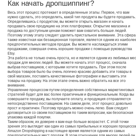
Как начать дропшиппинг?
Весь этот процесс протекает в определенные этапы. Первое, что вам
нужно сделать, это определить, какой тип продукта вы будете продавать.
Определившись с продуктом, вы можете открыть магазин и начать
продавать свою продукцию на этих платформах. Открытие магазина и
продажа по доступным ценам поможет вам охватить больше людей.
Поэтому этому этапу следует уделить пристальное внимание. Эта сфера
также известная как безакционная торговля, является одним из наиболе
предпочтительных методов продаж. Вы можете наслаждаться этими
продажами, совершая очень хорошие продажи с помощью руководства
Etsy.
Эта работа не только очень проста, но и является одним из любимых ме
продаж для многих людей. Вы можете начать этот процесс, сначала
выбрав поставщиков, с которыми хотите продавать. При этом после
выбора товаров было бы очень логично красиво добавить эти товары в
свой магазин, поставить качественные фотографии и выставить эти
товары на продажу. На этом этапе очень важно обратить на все это
внимание.
Управление процессом путем определения собственных маркетинговых
стратегий будет для вас более практичным и функциональным. Когда вы
совершаете продажу, вы получаете оплату, и продукция отправляется
непосредственно поставщиком. На самом деле, этот процесс довольно
прост и практичен. Поэтому продать можно очень легко. Вам следует
договориться со своим поставщиком по таким вопросам, как безопасная
упаковка каждой покупки.
Таким образом, их доверие к вам еще больше возрастет. С этой точки
зрения это выглядит как один из самых прибыльных и хороших процессов
Amazon Dropshipping в настоящее время является одним из самых
предпочтительных мест продаж. В этом отношении для многих людей он