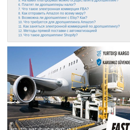
На каких платформах можно осуществлять дропшиппинг?
Платят ли дропшипперы налог?
Что такое электронная коммерция FBA?
Как отправить Amazon по всему миру?
Возможна ли дропшиппинг с Etsy? Как?
Что требуется для дропшиппинга Amazon?
Как заняться электронной коммерцией по дропшиппингу?
Методы прямой поставки с автоматизацией
Что такое дропшиппинг Shopify?