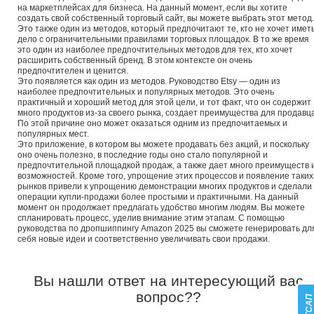
на маркетплейсах для бизнеса. На данный момент, если вы хотите
создать свой собственный торговый сайт, вы можете выбрать этот метод.
Это также один из методов, который предпочитают те, кто не хочет имет
дело с ограничительными правилами торговых площадок. В то же время
это один из наиболее предпочтительных методов для тех, кто хочет
расширить собственный бренд. В этом контексте он очень
предпочтителен и ценится.
Это появляется как один из методов. Руководство Etsy — один из
наиболее предпочтительных и популярных методов. Это очень
практичный и хороший метод для этой цели, и тот факт, что он содержит
много продуктов из-за своего рынка, создает преимущества для продавца
По этой причине оно может оказаться одним из предпочитаемых и
популярных мест.
Это приложение, в котором вы можете продавать без акций, и поскольку
оно очень полезно, в последние годы оно стало популярной и
предпочтительной площадкой продаж, а также дает много преимуществ 
возможностей. Кроме того, упрощение этих процессов и появление таких
рынков привели к упрощению демонстрации многих продуктов и сделали
операции купли-продажи более простыми и практичными. На данный
момент он продолжает предлагать удобство многим людям. Вы можете
спланировать процесс, уделив внимание этим этапам. С помощью
руководства по дропшиппингу Amazon 2025 вы сможете генерировать дл
себя новые идеи и соответственно увеличивать свои продажи.
Вы нашли ответ на интересующий вас
вопрос??
ВАТСА