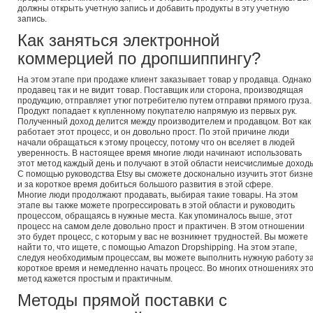
должны открыть учетную запись и добавить продукты в эту учетную
запись.
Как заняться электронной
коммерцией по дропшиппингу?
На этом этапе при продаже клиент заказывает товар у продавца. Однако
продавец так и не видит товар. Поставщик или сторона, производящая
продукцию, отправляет утюг потребителю путем отправки прямого груза.
Продукт попадает к купленному покупателю напрямую из первых рук.
Полученный доход делится между производителем и продавцом. Вот как
работает этот процесс, и он довольно прост. По этой причине люди
начали обращаться к этому процессу, потому что он вселяет в людей
уверенность. В настоящее время многие люди начинают использовать
этот метод каждый день и получают в этой области неисчислимые доход
С помощью руководства Etsy вы сможете досконально изучить этот бизне
и за короткое время добиться большого развития в этой сфере.
Многие люди продолжают продавать, выбирая такие товары. На этом
этапе вы также можете прогрессировать в этой области и руководить
процессом, обращаясь в нужные места. Как упоминалось выше, этот
процесс на самом деле довольно прост и практичен. В этом отношении
это будет процесс, с которым у вас не возникнет трудностей. Вы можете
найти то, что ищете, с помощью Amazon Dropshipping. На этом этапе,
следуя необходимым процессам, вы можете выполнить нужную работу з
короткое время и немедленно начать процесс. Во многих отношениях эт
метод кажется простым и практичным.
Методы прямой поставки с