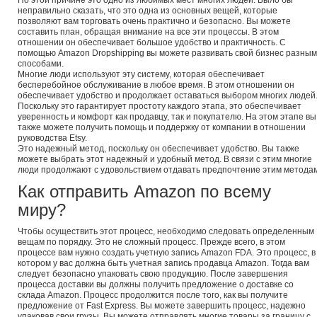
По этой причине это одно из любимых мест многих людей. Было бы
неправильно сказать, что это одна из основных вещей, которые
позволяют вам торговать очень практично и безопасно. Вы можете
составить план, обращая внимание на все эти процессы. В этом
отношении он обеспечивает большое удобство и практичность. С
помощью Amazon Dropshipping вы можете развивать свой бизнес разны
способами.
Многие люди используют эту систему, которая обеспечивает
бесперебойное обслуживание в любое время. В этом отношении он
обеспечивает удобство и продолжает оставаться выбором многих людей
Поскольку это гарантирует простоту каждого этапа, это обеспечивает
уверенность и комфорт как продавцу, так и покупателю. На этом этапе вы
также можете получить помощь и поддержку от компании в отношении
руководства Etsy.
Это надежный метод, поскольку он обеспечивает удобство. Вы также
можете выбрать этот надежный и удобный метод. В связи с этим многие
люди продолжают с удовольствием отдавать предпочтение этим методам
Как отправить Amazon по всему
миру?
Чтобы осуществить этот процесс, необходимо следовать определенным
вещам по порядку. Это не сложный процесс. Прежде всего, в этом
процессе вам нужно создать учетную запись Amazon FDA. Это процесс, в
котором у вас должна быть учетная запись продавца Amazon. Тогда вам
следует безопасно упаковать свою продукцию. После завершения
процесса доставки вы должны получить предложение о доставке со
склада Amazon. Процесс продолжится после того, как вы получите
предложение от Fast Express. Вы можете завершить процесс, надежно
упаковав свои грузы. Вы можете отправлять многие товары за границу с